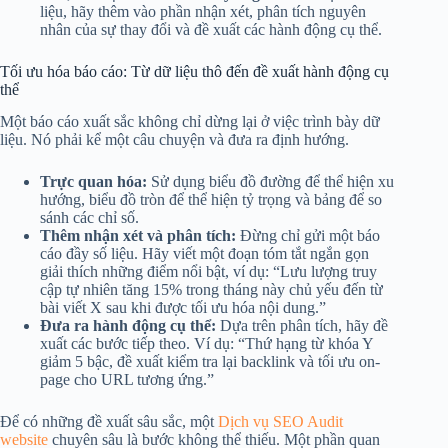
liệu, hãy thêm vào phần nhận xét, phân tích nguyên
nhân của sự thay đổi và đề xuất các hành động cụ thể.
Tối ưu hóa báo cáo: Từ dữ liệu thô đến đề xuất hành động cụ
thể
Một báo cáo xuất sắc không chỉ dừng lại ở việc trình bày dữ
liệu. Nó phải kể một câu chuyện và đưa ra định hướng.
Trực quan hóa:
Sử dụng biểu đồ đường để thể hiện xu
hướng, biểu đồ tròn để thể hiện tỷ trọng và bảng để so
sánh các chỉ số.
Thêm nhận xét và phân tích:
Đừng chỉ gửi một báo
cáo đầy số liệu. Hãy viết một đoạn tóm tắt ngắn gọn
giải thích những điểm nổi bật, ví dụ: “Lưu lượng truy
cập tự nhiên tăng 15% trong tháng này chủ yếu đến từ
bài viết X sau khi được tối ưu hóa nội dung.”
Đưa ra hành động cụ thể:
Dựa trên phân tích, hãy đề
xuất các bước tiếp theo. Ví dụ: “Thứ hạng từ khóa Y
giảm 5 bậc, đề xuất kiểm tra lại backlink và tối ưu on-
page cho URL tương ứng.”
Để có những đề xuất sâu sắc, một
Dịch vụ SEO Audit
website
chuyên sâu là bước không thể thiếu. Một phần quan