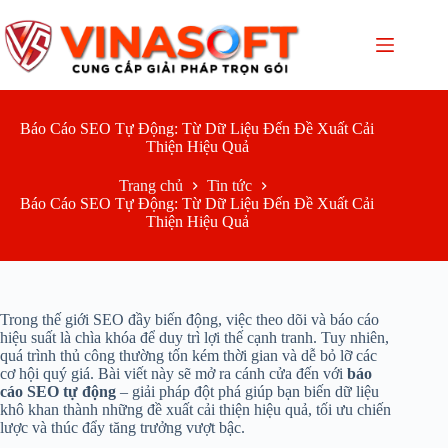
Chuyển
đến
phần
nội
dung
Báo Cáo SEO Tự Động: Từ Dữ Liệu Đến Đề Xuất Cải
Thiện Hiệu Quả
Trang chủ
Tin tức
Báo Cáo SEO Tự Động: Từ Dữ Liệu Đến Đề Xuất Cải
Thiện Hiệu Quả
Trong thế giới SEO đầy biến động, việc theo dõi và báo cáo
hiệu suất là chìa khóa để duy trì lợi thế cạnh tranh. Tuy nhiên,
quá trình thủ công thường tốn kém thời gian và dễ bỏ lỡ các
cơ hội quý giá. Bài viết này sẽ mở ra cánh cửa đến với
báo
cáo SEO tự động
– giải pháp đột phá giúp bạn biến dữ liệu
khô khan thành những đề xuất cải thiện hiệu quả, tối ưu chiến
lược và thúc đẩy tăng trưởng vượt bậc.