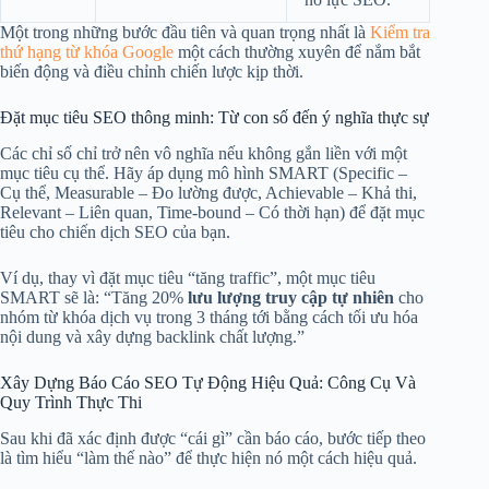
Một trong những bước đầu tiên và quan trọng nhất là
Kiểm tra
thứ hạng từ khóa Google
một cách thường xuyên để nắm bắt
biến động và điều chỉnh chiến lược kịp thời.
Đặt mục tiêu SEO thông minh: Từ con số đến ý nghĩa thực sự
Các chỉ số chỉ trở nên vô nghĩa nếu không gắn liền với một
mục tiêu cụ thể. Hãy áp dụng mô hình SMART (Specific –
Cụ thể, Measurable – Đo lường được, Achievable – Khả thi,
Relevant – Liên quan, Time-bound – Có thời hạn) để đặt mục
tiêu cho chiến dịch SEO của bạn.
Ví dụ, thay vì đặt mục tiêu “tăng traffic”, một mục tiêu
SMART sẽ là: “Tăng 20%
lưu lượng truy cập tự nhiên
cho
nhóm từ khóa dịch vụ trong 3 tháng tới bằng cách tối ưu hóa
nội dung và xây dựng backlink chất lượng.”
Xây Dựng Báo Cáo SEO Tự Động Hiệu Quả: Công Cụ Và
Quy Trình Thực Thi
Sau khi đã xác định được “cái gì” cần báo cáo, bước tiếp theo
là tìm hiểu “làm thế nào” để thực hiện nó một cách hiệu quả.