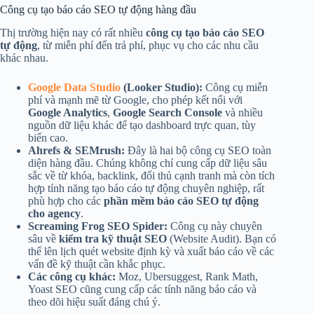
Công cụ tạo báo cáo SEO tự động hàng đầu
Thị trường hiện nay có rất nhiều
công cụ tạo báo cáo SEO
tự động
, từ miễn phí đến trả phí, phục vụ cho các nhu cầu
khác nhau.
Google Data Studio
(Looker Studio):
Công cụ miễn
phí và mạnh mẽ từ Google, cho phép kết nối với
Google Analytics
,
Google Search Console
và nhiều
nguồn dữ liệu khác để tạo dashboard trực quan, tùy
biến cao.
Ahrefs & SEMrush:
Đây là hai bộ công cụ SEO toàn
diện hàng đầu. Chúng không chỉ cung cấp dữ liệu sâu
sắc về từ khóa, backlink, đối thủ cạnh tranh mà còn tích
hợp tính năng tạo báo cáo tự động chuyên nghiệp, rất
phù hợp cho các
phần mềm báo cáo SEO tự động
cho agency
.
Screaming Frog SEO Spider:
Công cụ này chuyên
sâu về
kiểm tra kỹ thuật SEO
(Website Audit). Bạn có
thể lên lịch quét website định kỳ và xuất báo cáo về các
vấn đề kỹ thuật cần khắc phục.
Các công cụ khác:
Moz, Ubersuggest, Rank Math,
Yoast SEO cũng cung cấp các tính năng báo cáo và
theo dõi hiệu suất đáng chú ý.