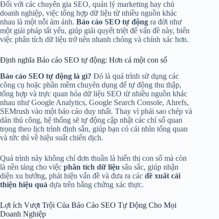
Đối với các chuyên gia SEO, quản lý marketing hay chủ
doanh nghiệp, việc tổng hợp dữ liệu từ nhiều nguồn khác
nhau là một nỗi ám ảnh.
Báo cáo SEO tự động
ra đời như
một giải pháp tất yếu, giúp giải quyết triệt để vấn đề này, biến
việc phân tích dữ liệu trở nên nhanh chóng và chính xác hơn.
Định nghĩa Báo cáo SEO tự động: Hơn cả một con số
Báo cáo SEO tự động là gì?
Đó là quá trình sử dụng các
công cụ hoặc phần mềm chuyên dụng để tự động thu thập,
tổng hợp và trực quan hóa dữ liệu SEO từ nhiều nguồn khác
nhau như Google Analytics, Google Search Console, Ahrefs,
SEMrush vào một báo cáo duy nhất. Thay vì phải sao chép và
dán thủ công, hệ thống sẽ tự động cập nhật các chỉ số quan
trọng theo lịch trình định sẵn, giúp bạn có cái nhìn tổng quan
và tức thì về hiệu suất chiến dịch.
Quá trình này không chỉ đơn thuần là hiển thị con số mà còn
là nền tảng cho việc
phân tích dữ liệu
sâu sắc, giúp nhận
diện xu hướng, phát hiện vấn đề và đưa ra các
đề xuất cải
thiện hiệu quả
dựa trên bằng chứng xác thực.
Lợi ích Vượt Trội Của Báo Cáo SEO Tự Động Cho Mọi
Doanh Nghiệp