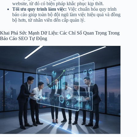
website, từ đó có biện pháp khắc phục kịp thời.
Tối ưu quy trình làm việc:
Việc chuẩn hóa quy trình
báo cáo giúp toàn bộ đội ngũ làm việc hiệu quả và đồng
bộ hơn, từ nhân viên đến cấp quản lý.
Khai Phá Sức Mạnh Dữ Liệu: Các Chỉ Số Quan Trọng Trong
Báo Cáo SEO Tự Động