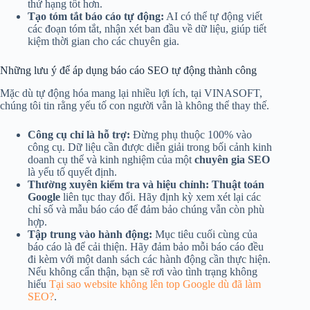
thứ hạng tốt hơn.
Tạo tóm tắt báo cáo tự động:
AI có thể tự động viết
các đoạn tóm tắt, nhận xét ban đầu về dữ liệu, giúp tiết
kiệm thời gian cho các chuyên gia.
Những lưu ý để áp dụng báo cáo SEO tự động thành công
Mặc dù tự động hóa mang lại nhiều lợi ích, tại VINASOFT,
chúng tôi tin rằng yếu tố con người vẫn là không thể thay thế.
Công cụ chỉ là hỗ trợ:
Đừng phụ thuộc 100% vào
công cụ. Dữ liệu cần được diễn giải trong bối cảnh kinh
doanh cụ thể và kinh nghiệm của một
chuyên gia SEO
là yếu tố quyết định.
Thường xuyên kiểm tra và hiệu chỉnh:
Thuật toán
Google
liên tục thay đổi. Hãy định kỳ xem xét lại các
chỉ số và mẫu báo cáo để đảm bảo chúng vẫn còn phù
hợp.
Tập trung vào hành động:
Mục tiêu cuối cùng của
báo cáo là để cải thiện. Hãy đảm bảo mỗi báo cáo đều
đi kèm với một danh sách các hành động cần thực hiện.
Nếu không cẩn thận, bạn sẽ rơi vào tình trạng không
hiểu
Tại sao website không lên top Google dù đã làm
SEO?
.