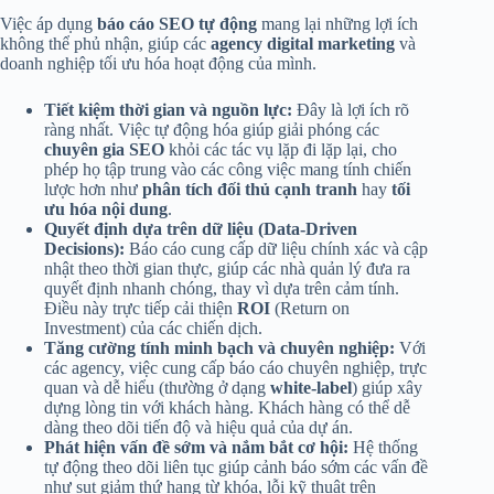
Việc áp dụng
báo cáo SEO tự động
mang lại những lợi ích
không thể phủ nhận, giúp các
agency digital marketing
và
doanh nghiệp tối ưu hóa hoạt động của mình.
Tiết kiệm thời gian và nguồn lực:
Đây là lợi ích rõ
ràng nhất. Việc tự động hóa giúp giải phóng các
chuyên gia SEO
khỏi các tác vụ lặp đi lặp lại, cho
phép họ tập trung vào các công việc mang tính chiến
lược hơn như
phân tích đối thủ cạnh tranh
hay
tối
ưu hóa nội dung
.
Quyết định dựa trên dữ liệu (Data-Driven
Decisions):
Báo cáo cung cấp dữ liệu chính xác và cập
nhật theo thời gian thực, giúp các nhà quản lý đưa ra
quyết định nhanh chóng, thay vì dựa trên cảm tính.
Điều này trực tiếp cải thiện
ROI
(Return on
Investment) của các chiến dịch.
Tăng cường tính minh bạch và chuyên nghiệp:
Với
các agency, việc cung cấp báo cáo chuyên nghiệp, trực
quan và dễ hiểu (thường ở dạng
white-label
) giúp xây
dựng lòng tin với khách hàng. Khách hàng có thể dễ
dàng theo dõi tiến độ và hiệu quả của dự án.
Phát hiện vấn đề sớm và nắm bắt cơ hội:
Hệ thống
tự động theo dõi liên tục giúp cảnh báo sớm các vấn đề
như sụt giảm thứ hạng từ khóa, lỗi kỹ thuật trên