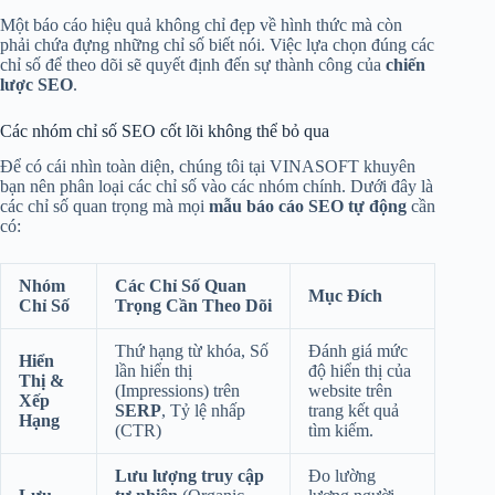
Một báo cáo hiệu quả không chỉ đẹp về hình thức mà còn
phải chứa đựng những chỉ số biết nói. Việc lựa chọn đúng các
chỉ số để theo dõi sẽ quyết định đến sự thành công của
chiến
lược SEO
.
Các nhóm chỉ số SEO cốt lõi không thể bỏ qua
Để có cái nhìn toàn diện, chúng tôi tại VINASOFT khuyên
bạn nên phân loại các chỉ số vào các nhóm chính. Dưới đây là
các chỉ số quan trọng mà mọi
mẫu báo cáo SEO tự động
cần
có:
Nhóm
Các Chỉ Số Quan
Mục Đích
Chỉ Số
Trọng Cần Theo Dõi
Thứ hạng từ khóa, Số
Đánh giá mức
Hiển
lần hiển thị
độ hiển thị của
Thị &
(Impressions) trên
website trên
Xếp
SERP
, Tỷ lệ nhấp
trang kết quả
Hạng
(CTR)
tìm kiếm.
Lưu lượng truy cập
Đo lường