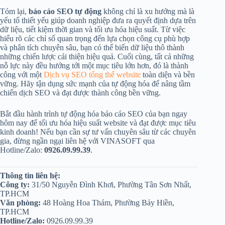
Tóm lại,
báo cáo SEO tự động
không chỉ là xu hướng mà là
yếu tố thiết yếu giúp doanh nghiệp đưa ra quyết định dựa trên
dữ liệu, tiết kiệm thời gian và tối ưu hóa hiệu suất. Từ việc
hiểu rõ các chỉ số quan trọng đến lựa chọn công cụ phù hợp
và phân tích chuyên sâu, bạn có thể biến dữ liệu thô thành
những chiến lược cải thiện hiệu quả. Cuối cùng, tất cả những
nỗ lực này đều hướng tới một mục tiêu lớn hơn, đó là thành
công với một
Dịch vụ SEO tổng thể website
toàn diện và bền
vững. Hãy tận dụng sức mạnh của tự động hóa để nâng tầm
chiến dịch SEO và đạt được thành công bền vững.
Bắt đầu hành trình tự động hóa báo cáo SEO của bạn ngay
hôm nay để tối ưu hóa hiệu suất website và đạt được mục tiêu
kinh doanh! Nếu bạn cần sự tư vấn chuyên sâu từ các chuyên
gia, đừng ngần ngại liên hệ với VINASOFT qua
Hotline/Zalo:
0926.09.99.39
.
Thông tin liên hệ:
Công ty:
31/50 Nguyễn Đình Khơi, Phường Tân Sơn Nhất,
TP.HCM
Văn phòng:
48 Hoàng Hoa Thám, Phường Bảy Hiền,
TP.HCM
Hotline/Zalo:
0926.09.99.39