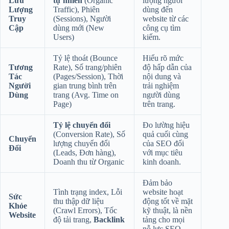
Lưu
tự nhiên
(Organic
lượng người
Lượng
Traffic), Phiên
dùng đến
Truy
(Sessions), Người
website từ các
Cập
dùng mới (New
công cụ tìm
Users)
kiếm.
Tỷ lệ thoát (Bounce
Hiểu rõ mức
Tương
Rate), Số trang/phiên
độ hấp dẫn của
Tác
(Pages/Session), Thời
nội dung và
Người
gian trung bình trên
trải nghiệm
Dùng
trang (Avg. Time on
người dùng
Page)
trên trang.
Tỷ lệ chuyển đổi
Đo lường hiệu
(Conversion Rate), Số
quả cuối cùng
Chuyển
lượng chuyển đổi
của SEO đối
Đổi
(Leads, Đơn hàng),
với mục tiêu
Doanh thu từ Organic
kinh doanh.
Đảm bảo
Tình trạng index, Lỗi
website hoạt
Sức
thu thập dữ liệu
động tốt về mặt
Khỏe
(Crawl Errors), Tốc
kỹ thuật, là nền
Website
độ tải trang,
Backlink
tảng cho mọi
nỗ lực SEO.