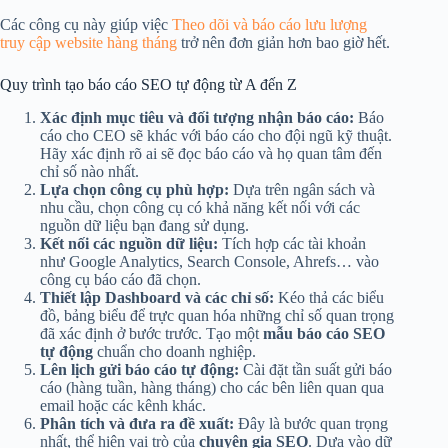
Các công cụ này giúp việc
Theo dõi và báo cáo lưu lượng
truy cập website hàng tháng
trở nên đơn giản hơn bao giờ hết.
Quy trình tạo báo cáo SEO tự động từ A đến Z
Xác định mục tiêu và đối tượng nhận báo cáo:
Báo
cáo cho CEO sẽ khác với báo cáo cho đội ngũ kỹ thuật.
Hãy xác định rõ ai sẽ đọc báo cáo và họ quan tâm đến
chỉ số nào nhất.
Lựa chọn công cụ phù hợp:
Dựa trên ngân sách và
nhu cầu, chọn công cụ có khả năng kết nối với các
nguồn dữ liệu bạn đang sử dụng.
Kết nối các nguồn dữ liệu:
Tích hợp các tài khoản
như Google Analytics, Search Console, Ahrefs… vào
công cụ báo cáo đã chọn.
Thiết lập Dashboard và các chỉ số:
Kéo thả các biểu
đồ, bảng biểu để trực quan hóa những chỉ số quan trọng
đã xác định ở bước trước. Tạo một
mẫu báo cáo SEO
tự động
chuẩn cho doanh nghiệp.
Lên lịch gửi báo cáo tự động:
Cài đặt tần suất gửi báo
cáo (hàng tuần, hàng tháng) cho các bên liên quan qua
email hoặc các kênh khác.
Phân tích và đưa ra đề xuất:
Đây là bước quan trọng
nhất, thể hiện vai trò của
chuyên gia SEO
. Dựa vào dữ