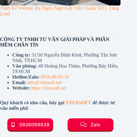
Thiết Kế Website Đa Ngôn Ngữ Anh Việt Chuẩn SEO, Tăng
Lead
CÔNG TY TNHH TƯ VẤN GIẢI PHÁP VÀ PHẦN
MỀM CHÂN TÍN
Công ty:
31/50 Nguyễn Đình Khơi, Phường Tân Sơn
Nhất, TP.HCM
Văn phòng:
48 Hoàng Hoa Thám, Phường Bảy Hiền,
TP.HCM
Hotline/Zalo:
0926.09.99.39
Email:
info@vinasoft.net
Website:
https://vinasoft.net
Quý khách có nhu cầu, hãy gọi
VINASOFT
để được tư
vấn miễn phí!
0926099939
Zalo