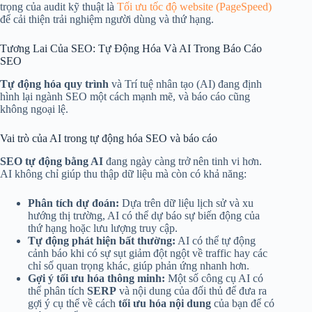
trọng của audit kỹ thuật là
Tối ưu tốc độ website (PageSpeed)
để cải thiện trải nghiệm người dùng và thứ hạng.
Tương Lai Của SEO: Tự Động Hóa Và AI Trong Báo Cáo
SEO
Tự động hóa quy trình
và Trí tuệ nhân tạo (AI) đang định
hình lại ngành SEO một cách mạnh mẽ, và báo cáo cũng
không ngoại lệ.
Vai trò của AI trong tự động hóa SEO và báo cáo
SEO tự động bằng AI
đang ngày càng trở nên tinh vi hơn.
AI không chỉ giúp thu thập dữ liệu mà còn có khả năng:
Phân tích dự đoán:
Dựa trên dữ liệu lịch sử và xu
hướng thị trường, AI có thể dự báo sự biến động của
thứ hạng hoặc lưu lượng truy cập.
Tự động phát hiện bất thường:
AI có thể tự động
cảnh báo khi có sự sụt giảm đột ngột về traffic hay các
chỉ số quan trọng khác, giúp phản ứng nhanh hơn.
Gợi ý tối ưu hóa thông minh:
Một số công cụ AI có
thể phân tích
SERP
và nội dung của đối thủ để đưa ra
gợi ý cụ thể về cách
tối ưu hóa nội dung
của bạn để có