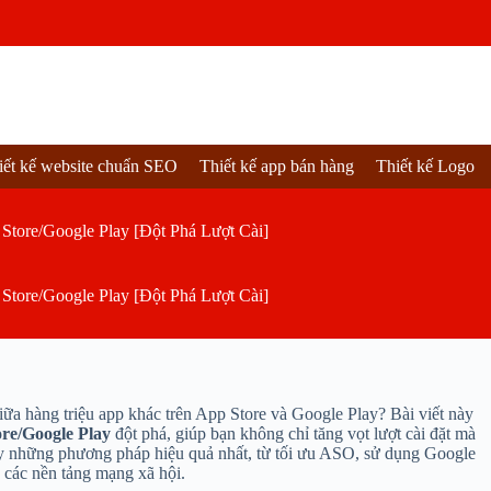
iết kế website chuẩn SEO
Thiết kế app bán hàng
Thiết kế Logo
tore/Google Play [Đột Phá Lượt Cài]
tore/Google Play [Đột Phá Lượt Cài]
iữa hàng triệu app khác trên App Store và Google Play? Bài viết này
ore/Google Play
đột phá, giúp bạn không chỉ tăng vọt lượt cài đặt mà
 những phương pháp hiệu quả nhất, từ tối ưu ASO, sử dụng Google
các nền tảng mạng xã hội.