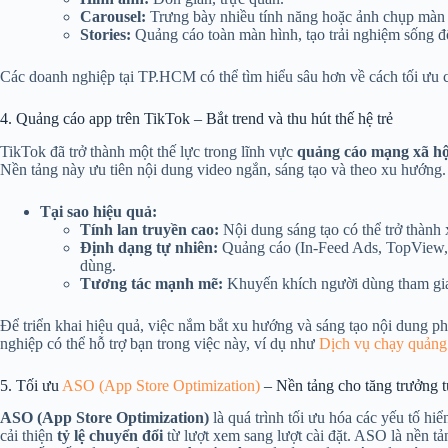
Carousel:
Trưng bày nhiều tính năng hoặc ảnh chụp màn 
Stories:
Quảng cáo toàn màn hình, tạo trải nghiệm sống đ
Các doanh nghiệp tại TP.HCM có thể tìm hiểu sâu hơn về cách tối ưu 
4. Quảng cáo app trên TikTok – Bắt trend và thu hút thế hệ trẻ
TikTok đã trở thành một thế lực trong lĩnh vực
quảng cáo mạng xã hộ
Nền tảng này ưu tiên nội dung video ngắn, sáng tạo và theo xu hướng.
Tại sao hiệu quả:
Tính lan truyền cao:
Nội dung sáng tạo có thể trở thành 
Định dạng tự nhiên:
Quảng cáo (In-Feed Ads, TopView, B
dùng.
Tương tác mạnh mẽ:
Khuyến khích người dùng tham gia 
Để triển khai hiệu quả, việc nắm bắt xu hướng và sáng tạo nội dung p
nghiệp có thể hỗ trợ bạn trong việc này, ví dụ như
Dịch vụ chạy quảng
5. Tối ưu
ASO (App Store Optimization)
– Nền tảng cho tăng trưởng t
ASO (App Store Optimization)
là quá trình tối ưu hóa các yếu tố hi
cải thiện
tỷ lệ chuyển đổi
từ lượt xem sang lượt cài đặt. ASO là nền t