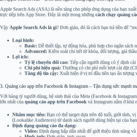
Apple Search Ads (ASA) là nền tảng cho phép ứng dụng của bạn xuất hi
trực tiếp trên App Store. Đây là một trong những
cách chạy quảng cá
Vậy
Apple Search Ads là gì
? Đơn giản, đó là cách bạn trả tiền để “mu
Loại hình:
Basic:
Dễ thiết lập, tự động hóa, phù hợp cho ngân sách 
Advanced:
Kiểm soát chi tiết từ khóa, đối tượng, giá thầ
Lợi ích:
Tỷ lệ chuyển đổi cao:
Tiếp cận người dùng có ý định cài 
Chi phí hiệu quả:
Thường có chi phí mỗi lượt cài đặt (CP
Tăng độ tin cậy:
Xuất hiện ở vị trí đầu tiên tạo ấn tượng
3. Quảng cáo app trên Facebook & Instagram – Tận dụng sức mạnh m
Với hàng tỷ người dùng, hệ sinh thái của Meta (Facebook & Instagra
lớn nhất của
quảng cáo app trên Facebook
và Instagram nằm ở khả nă
Nhắm mục tiêu:
Bạn có thể target dựa trên độ tuổi, giới tính, vị
(Lookalike Audiences) từ danh sách người dùng hiện tại của bạn
Định dạng quảng cáo đa dạng:
Video:
Định dạng hấp dẫn nhất để giới thiệu tính năng và
Hình ảnh:
Đơn giản, trực quan.