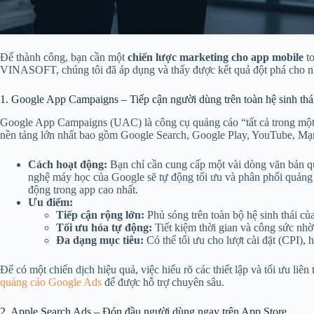
Để thành công, bạn cần một
chiến lược marketing cho app mobile
to
VINASOFT, chúng tôi đã áp dụng và thấy được kết quả đột phá cho n
1. Google App Campaigns – Tiếp cận người dùng trên toàn hệ sinh th
Google App Campaigns (UAC) là công cụ quảng cáo “tất cả trong một”
nền tảng lớn nhất bao gồm Google Search, Google Play, YouTube, Mạ
Cách hoạt động:
Bạn chỉ cần cung cấp một vài dòng văn bản q
nghệ máy học của Google sẽ tự động tối ưu và phân phối quảng
động trong app cao nhất.
Ưu điểm:
Tiếp cận rộng lớn:
Phủ sóng trên toàn bộ hệ sinh thái củ
Tối ưu hóa tự động:
Tiết kiệm thời gian và công sức nh
Đa dạng mục tiêu:
Có thể tối ưu cho lượt cài đặt (CPI)
Để có một chiến dịch hiệu quả, việc hiểu rõ các thiết lập và tối ưu liê
quảng cáo Google Ads
để được hỗ trợ chuyên sâu.
2. Apple Search Ads – Đón đầu người dùng ngay trên App Store