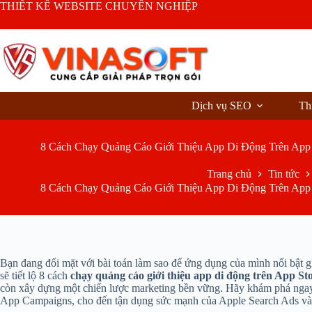
Chuyển
THIẾT KẾ WEBSITE CHUYÊN NGHIỆP
đến
phần
nội
dung
Dịch vụ SEO
Th
8 Cách Chạy Quảng Cáo Giới Thiệu App Di Động Trên App S
Trang chủ
Tin tức
8 Cách Chạy Quảng Cáo Giới Thiệu App Di Động Trên App S
Bạn đang đối mặt với bài toán làm sao để ứng dụng của mình nổi bật g
sẽ tiết lộ 8 cách
chạy quảng cáo giới thiệu app di động trên App St
còn xây dựng một chiến lược marketing bền vững. Hãy khám phá ngay
App Campaigns, cho đến tận dụng sức mạnh của Apple Search Ads và 