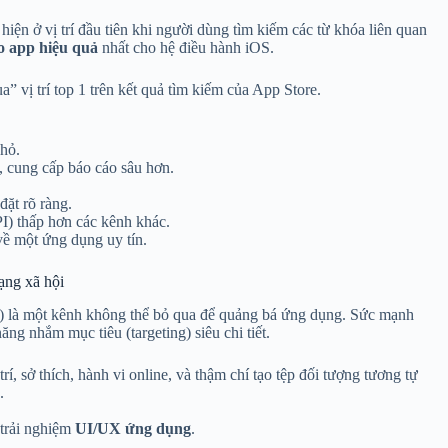
ện ở vị trí đầu tiên khi người dùng tìm kiếm các từ khóa liên quan
o app hiệu quả
nhất cho hệ điều hành iOS.
a” vị trí top 1 trên kết quả tìm kiếm của App Store.
nhỏ.
u, cung cấp báo cáo sâu hơn.
đặt rõ ràng.
I) thấp hơn các kênh khác.
 về một ứng dụng uy tín.
ạng xã hội
m) là một kênh không thể bỏ qua để quảng bá ứng dụng. Sức mạnh
ng nhắm mục tiêu (targeting) siêu chi tiết.
 trí, sở thích, hành vi online, và thậm chí tạo tệp đối tượng tương tự
.
 trải nghiệm
UI/UX ứng dụng
.