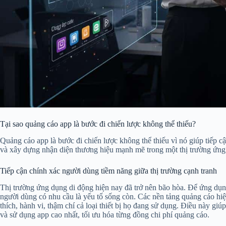
Tại sao quảng cáo app là bước đi chiến lược không thể thiếu?
Quảng cáo app là bước đi chiến lược không thể thiếu vì nó giúp tiếp c
và xây dựng nhận diện thương hiệu mạnh mẽ trong một thị trường ứng
Tiếp cận chính xác người dùng tiềm năng giữa thị trường cạnh tranh
Thị trường ứng dụng di động hiện nay đã trở nên bão hòa. Để ứng dụn
người dùng có nhu cầu là yếu tố sống còn. Các nền tảng quảng cáo hiệ
thích, hành vi, thậm chí cả loại thiết bị họ đang sử dụng. Điều này g
và sử dụng app cao nhất, tối ưu hóa từng đồng chi phí quảng cáo.