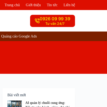
Trang chủ
Giới thiệu
Tin tức
Liên hệ
0926 09 99 39
Tư vấn 24/7
Quảng cáo Google Ads
Bài viết mới
AI quản lý chuỗi cung ứng: