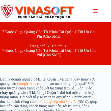
Chuyển
đến
phần
nội
dung
7 Bước Chạy Quảng Cáo Từ Khóa Tại Quận 1 Tối Ưu Chi
Phí [Cho SME]
Trang chủ
Tin tức
7 Bước Chạy Quảng Cáo Từ Khóa Tại Quận 1 Tối Ưu Chi
Phí [Cho SME]
Bạn là doanh nghiệp SME tại Quận 1 và đang loay hoay với
quảng cáo
Google Ads
chi phí cao mà không hiệu quả? Với
môi trường cạnh tranh khốc liệt tại trung tâm Sài Gòn, việc
chạy quảng cáo từ khóa tại Quận 1
đòi hỏi một chiến lược
thông minh. Bài viết này sẽ vạch ra quy trình 7 bước được
đúc kết dành riêng cho
doanh nghiệp nhỏ và vừa
(SME), giúp
bạn tiếp cận đúng khách hàng mục tiêu, tối ưu từng đồng
ngân sách và gia tăng tỷ lệ chuyển đổi bền vững.