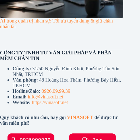
AI trong quản trị nhân sự: Tối ưu tuyển dụng & giữ chân
nhân tài
CÔNG TY TNHH TƯ VẤN GIẢI PHÁP VÀ PHẦN
MỀM CHÂN TÍN
Công ty:
31/50 Nguyễn Đình Khơi, Phường Tân Sơn
Nhất, TP.HCM
Văn phòng:
48 Hoàng Hoa Thám, Phường Bảy Hiền,
TP.HCM
Hotline/Zalo:
0926.09.99.39
Email:
info@vinasoft.net
Website:
https://vinasoft.net
Quý khách có nhu cầu, hãy gọi
VINASOFT
để được tư
vấn miễn phí!
0926099939
Zalo