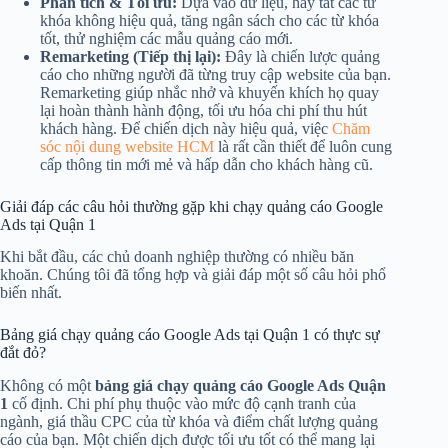
Phân tích & Tối ưu:
Dựa vào dữ liệu, hãy tắt các từ
khóa không hiệu quả, tăng ngân sách cho các từ khóa
tốt, thử nghiệm các mẫu quảng cáo mới.
Remarketing (Tiếp thị lại):
Đây là chiến lược quảng
cáo cho những người đã từng truy cập website của bạn.
Remarketing giúp nhắc nhở và khuyến khích họ quay
lại hoàn thành hành động, tối ưu hóa chi phí thu hút
khách hàng. Để chiến dịch này hiệu quả, việc
Chăm
sóc nội dung website HCM
là rất cần thiết để luôn cung
cấp thông tin mới mẻ và hấp dẫn cho khách hàng cũ.
Giải đáp các câu hỏi thường gặp khi chạy quảng cáo Google
Ads tại Quận 1
Khi bắt đầu, các chủ doanh nghiệp thường có nhiều băn
khoăn. Chúng tôi đã tổng hợp và giải đáp một số câu hỏi phổ
biến nhất.
Bảng giá chạy quảng cáo Google Ads tại Quận 1 có thực sự
đắt đỏ?
Không có một
bảng giá chạy quảng cáo Google Ads Quận
1
cố định. Chi phí phụ thuộc vào mức độ cạnh tranh của
ngành, giá thầu CPC của từ khóa và điểm chất lượng quảng
cáo của bạn. Một chiến dịch được tối ưu tốt có thể mang lại