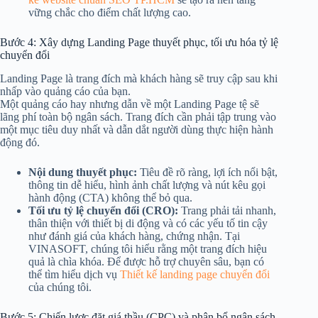
vững chắc cho điểm chất lượng cao.
Bước 4: Xây dựng Landing Page thuyết phục, tối ưu hóa tỷ lệ
chuyển đổi
Landing Page là trang đích mà khách hàng sẽ truy cập sau khi
nhấp vào quảng cáo của bạn.
Một quảng cáo hay nhưng dẫn về một Landing Page tệ sẽ
lãng phí toàn bộ ngân sách. Trang đích cần phải tập trung vào
một mục tiêu duy nhất và dẫn dắt người dùng thực hiện hành
động đó.
Nội dung thuyết phục:
Tiêu đề rõ ràng, lợi ích nổi bật,
thông tin dễ hiểu, hình ảnh chất lượng và nút kêu gọi
hành động (CTA) không thể bỏ qua.
Tối ưu tỷ lệ chuyển đổi (CRO):
Trang phải tải nhanh,
thân thiện với thiết bị di động và có các yếu tố tin cậy
như đánh giá của khách hàng, chứng nhận. Tại
VINASOFT, chúng tôi hiểu rằng một trang đích hiệu
quả là chìa khóa. Để được hỗ trợ chuyên sâu, bạn có
thể tìm hiểu dịch vụ
Thiết kế landing page chuyển đổi
của chúng tôi.
Bước 5: Chiến lược đặt giá thầu (CPC) và phân bổ ngân sách