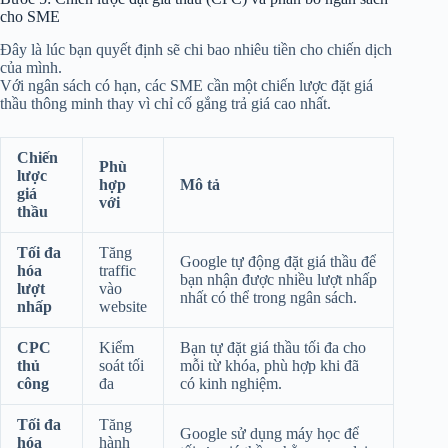
cho SME
Đây là lúc bạn quyết định sẽ chi bao nhiêu tiền cho chiến dịch
của mình.
Với ngân sách có hạn, các SME cần một chiến lược đặt giá
thầu thông minh thay vì chỉ cố gắng trả giá cao nhất.
Chiến
Phù
lược
hợp
Mô tả
giá
với
thầu
Tối đa
Tăng
Google tự động đặt giá thầu để
hóa
traffic
bạn nhận được nhiều lượt nhấp
lượt
vào
nhất có thể trong ngân sách.
nhấp
website
CPC
Kiểm
Bạn tự đặt giá thầu tối đa cho
thủ
soát tối
mỗi từ khóa, phù hợp khi đã
công
đa
có kinh nghiệm.
Tối đa
Tăng
Google sử dụng máy học để
hóa
hành