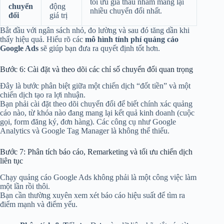
tối ưu giá thầu nhằm mang lại
chuyển
động
nhiều chuyển đổi nhất.
đổi
giá trị
Bắt đầu với ngân sách nhỏ, đo lường và sau đó tăng dần khi
thấy hiệu quả. Hiểu rõ các
mô hình tính phí quảng cáo
Google Ads
sẽ giúp bạn đưa ra quyết định tốt hơn.
Bước 6: Cài đặt và theo dõi các chỉ số chuyển đổi quan trọng
Đây là bước phân biệt giữa một chiến dịch “đốt tiền” và một
chiến dịch tạo ra lợi nhuận.
Bạn phải cài đặt theo dõi chuyển đổi để biết chính xác quảng
cáo nào, từ khóa nào đang mang lại kết quả kinh doanh (cuộc
gọi, form đăng ký, đơn hàng). Các công cụ như Google
Analytics và Google Tag Manager là không thể thiếu.
Bước 7: Phân tích báo cáo, Remarketing và tối ưu chiến dịch
liên tục
Chạy quảng cáo Google Ads không phải là một công việc làm
một lần rồi thôi.
Bạn cần thường xuyên xem xét báo cáo hiệu suất để tìm ra
điểm mạnh và điểm yếu.