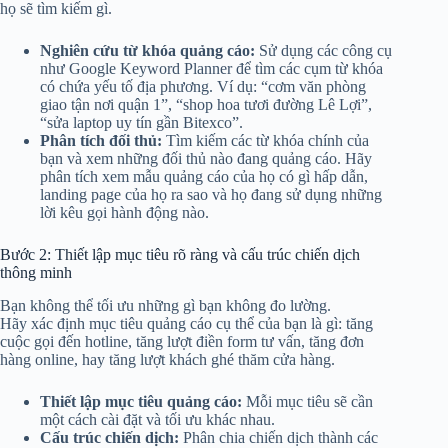
họ sẽ tìm kiếm gì.
Nghiên cứu từ khóa quảng cáo:
Sử dụng các công cụ
như Google Keyword Planner để tìm các cụm từ khóa
có chứa yếu tố địa phương. Ví dụ: “cơm văn phòng
giao tận nơi quận 1”, “shop hoa tươi đường Lê Lợi”,
“sửa laptop uy tín gần Bitexco”.
Phân tích đối thủ:
Tìm kiếm các từ khóa chính của
bạn và xem những đối thủ nào đang quảng cáo. Hãy
phân tích xem mẫu quảng cáo của họ có gì hấp dẫn,
landing page của họ ra sao và họ đang sử dụng những
lời kêu gọi hành động nào.
Bước 2: Thiết lập mục tiêu rõ ràng và cấu trúc chiến dịch
thông minh
Bạn không thể tối ưu những gì bạn không đo lường.
Hãy xác định mục tiêu quảng cáo cụ thể của bạn là gì: tăng
cuộc gọi đến hotline, tăng lượt điền form tư vấn, tăng đơn
hàng online, hay tăng lượt khách ghé thăm cửa hàng.
Thiết lập mục tiêu quảng cáo:
Mỗi mục tiêu sẽ cần
một cách cài đặt và tối ưu khác nhau.
Cấu trúc chiến dịch:
Phân chia chiến dịch thành các