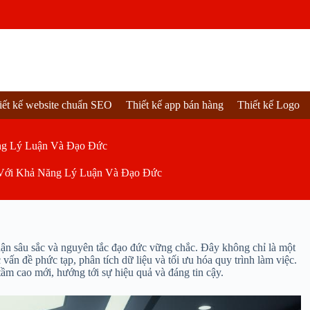
iết kế website chuẩn SEO
Thiết kế app bán hàng
Thiết kế Logo
ng Lý Luận Và Đạo Đức
 Với Khả Năng Lý Luận Và Đạo Đức
luận sâu sắc và nguyên tắc đạo đức vững chắc. Đây không chỉ là một
 vấn đề phức tạp, phân tích dữ liệu và tối ưu hóa quy trình làm việc.
ầm cao mới, hướng tới sự hiệu quả và đáng tin cậy.