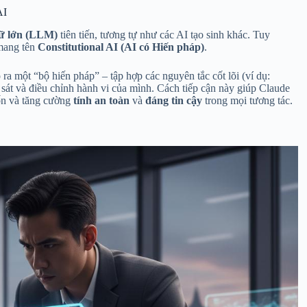
AI
ữ lớn (LLM)
tiên tiến, tương tự như các AI tạo sinh khác. Tuy
 mang tên
Constitutional AI (AI có Hiến pháp)
.
a một “bộ hiến pháp” – tập hợp các nguyên tắc cốt lõi (ví dụ:
m sát và điều chỉnh hành vi của mình. Cách tiếp cận này giúp Claude
ốn và tăng cường
tính an toàn
và
đáng tin cậy
trong mọi tương tác.