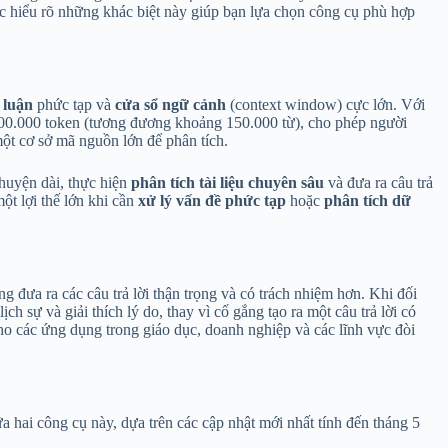
c hiểu rõ những khác biệt này giúp bạn lựa chọn công cụ phù hợp
 luận
phức tạp và
cửa sổ ngữ cảnh
(context window) cực lớn. Với
 200.000 token (tương đương khoảng 150.000 từ), cho phép người
một cơ sở mã nguồn lớn để phân tích.
chuyện dài, thực hiện
phân tích tài liệu chuyên sâu
và đưa ra câu trả
một lợi thế lớn khi cần
xử lý vấn đề phức tạp
hoặc
phân tích dữ
 đưa ra các câu trả lời thận trọng và có trách nhiệm hơn. Khi đối
ch sự và giải thích lý do, thay vì cố gắng tạo ra một câu trả lời có
ho các ứng dụng trong giáo dục, doanh nghiệp và các lĩnh vực đòi
a hai công cụ này, dựa trên các cập nhật mới nhất tính đến tháng 5