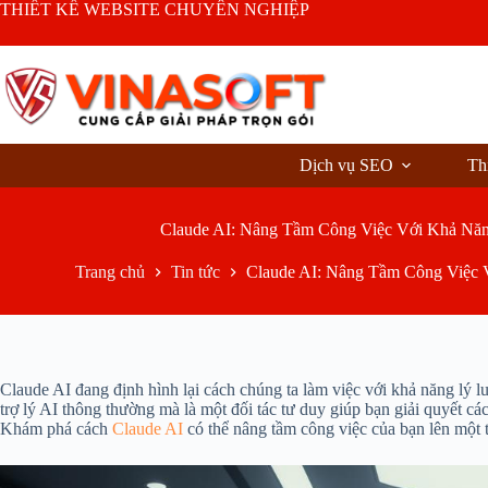
Chuyển
THIẾT KẾ WEBSITE CHUYÊN NGHIỆP
đến
phần
nội
dung
Dịch vụ SEO
Th
Claude AI: Nâng Tầm Công Việc Với Khả Nă
Trang chủ
Tin tức
Claude AI: Nâng Tầm Công Việc
Claude AI đang định hình lại cách chúng ta làm việc với khả năng lý 
trợ lý AI thông thường mà là một đối tác tư duy giúp bạn giải quyết các
Khám phá cách
Claude AI
có thể nâng tầm công việc của bạn lên một t