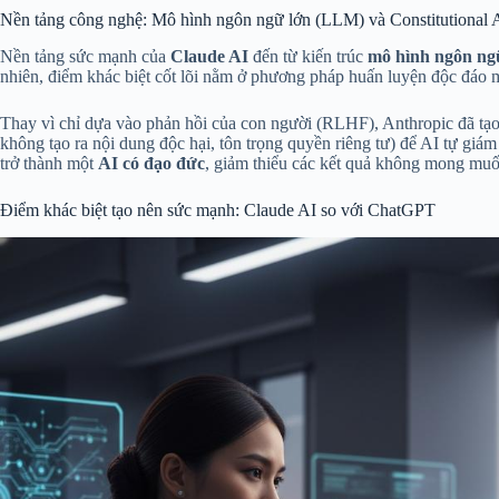
Nền tảng công nghệ: Mô hình ngôn ngữ lớn (LLM) và Constitutional 
Nền tảng sức mạnh của
Claude AI
đến từ kiến trúc
mô hình ngôn ng
nhiên, điểm khác biệt cốt lõi nằm ở phương pháp huấn luyện độc đáo
Thay vì chỉ dựa vào phản hồi của con người (RLHF), Anthropic đã tạo r
không tạo ra nội dung độc hại, tôn trọng quyền riêng tư) để AI tự giá
trở thành một
AI có đạo đức
, giảm thiểu các kết quả không mong mu
Điểm khác biệt tạo nên sức mạnh: Claude AI so với ChatGPT