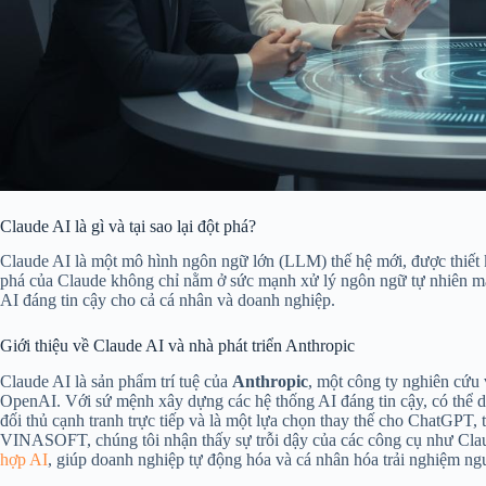
Claude AI là gì và tại sao lại đột phá?
Claude AI là một mô hình ngôn ngữ lớn (LLM) thế hệ mới, được thiết kế
phá của Claude không chỉ nằm ở sức mạnh xử lý ngôn ngữ tự nhiên mà
AI đáng tin cậy cho cả cá nhân và doanh nghiệp.
Giới thiệu về Claude AI và nhà phát triển Anthropic
Claude AI là sản phẩm trí tuệ của
Anthropic
, một công ty nghiên cứu 
OpenAI. Với sứ mệnh xây dựng các hệ thống AI đáng tin cậy, có thể di
đối thủ cạnh tranh trực tiếp và là một lựa chọn thay thế cho ChatGPT, t
VINASOFT, chúng tôi nhận thấy sự trỗi dậy của các công cụ như Cla
hợp AI
, giúp doanh nghiệp tự động hóa và cá nhân hóa trải nghiệm ng