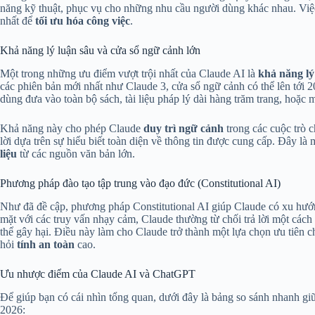
năng kỹ thuật, phục vụ cho những nhu cầu người dùng khác nhau. Việ
nhất để
tối ưu hóa công việc
.
Khả năng lý luận sâu và cửa sổ ngữ cảnh lớn
Một trong những ưu điểm vượt trội nhất của Claude AI là
khả năng lý
các phiên bản mới nhất như Claude 3, cửa sổ ngữ cảnh có thể lên tới
dùng đưa vào toàn bộ sách, tài liệu pháp lý dài hàng trăm trang, hoặc 
Khả năng này cho phép Claude
duy trì ngữ cảnh
trong các cuộc trò 
lời dựa trên sự hiểu biết toàn diện về thông tin được cung cấp. Đây là 
liệu
từ các nguồn văn bản lớn.
Phương pháp đào tạo tập trung vào đạo đức (Constitutional AI)
Như đã đề cập, phương pháp Constitutional AI giúp Claude có xu hướng
mặt với các truy vấn nhạy cảm, Claude thường từ chối trả lời một cách lị
thể gây hại. Điều này làm cho Claude trở thành một lựa chọn ưu tiên c
hỏi
tính an toàn
cao.
Ưu nhược điểm của Claude AI và ChatGPT
Để giúp bạn có cái nhìn tổng quan, dưới đây là bảng so sánh nhanh giữ
2026: