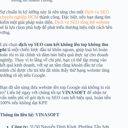
Sự chuẩn bị kỹ lưỡng này là nền tảng cho một
Dịch vụ SEO
chuyên nghiệp HCM
thành công. Đặc biệt, nếu bạn đang tìm
kiếm một giải pháp toàn diện,
Dịch vụ SEO tổng thể website
sẽ là lựa chọn phù hợp để phát triển thương hiệu một cách bền
vững.
Lựa chọn
dịch vụ SEO cam kết không lên top không thu
phí
là một chiến lược đầu tư khôn ngoan, giúp loại bỏ hoàn
toàn rủi ro tài chính và đảm bảo hiệu quả thực sự cho doanh
nghiệp. Thay vì lo lắng về chi phí, bạn có thể tập trung vào
kết quả kinh doanh, với sự an tâm rằng khoản đầu tư của
mình chỉ được chi trả khi đã nhìn thấy thứ hạng website tăng
trưởng rõ rệt trên Google.
Bạn đã sẵn sàng đưa website lên top Google mà không lo rủi
ro? Liên hệ ngay với chúng tôi tại
VINASOFT
để nhận tư
vấn miễn phí về gói dịch vụ SEO cam kết hiệu quả, hoàn tiền
100% nếu không đạt KPI!
Thông tin liên hệ: VINASOFT
Công ty:
31/50 Nguyễn Đình Khơi, Phường Tân Sơn