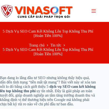
Chuyển
đến
phần
nội
dung
5 Dịch Vụ SEO Cam Kết Không Lên Top Không Thu Phí
[Hoàn Tiền 100%]
Trang chủ
Tin tức
5 Dịch Vụ SEO Cam Kết Không Lên Top Không Thu Phí
[Hoàn Tiền 100%]
Bạn đang lo lắng đầu tư SEO nhưng không thấy hiệu quả,
dẫn đến tình trạng “tiền mất tật mang”? Bài viết này sẽ xóa tan
nỗi lo đó bằng cách giới thiệu 5
dịch vụ SEO cam kết không
lên top không thu phí
uy tín nhất. Đây là giải pháp an toàn
tuyệt đối, giúp doanh nghiệp an tâm tăng trưởng doanh thu và
khẳng định vị thế thương hiệu trên Google mà không phải
chịu bất kỳ rủi ro nào về chi phí đầu tư ban đầu.