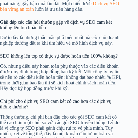
phạt nặng, gây hậu quả lâu dài. Một chiến lược
Dịch vụ SEO
bền vững an toàn
luôn là ưu tiên hàng đầu.
Giải đáp các câu hỏi thường gặp về dịch vụ SEO cam kết
không lên top hoàn tiền
Dưới đây là những thắc mắc phổ biến nhất mà các chủ doanh
nghiệp thường đặt ra khi tìm hiểu về mô hình dịch vụ này.
SEO không lên top có thực sự được hoàn tiền 100% không?
Có, nhưng điều này hoàn toàn phụ thuộc vào các điều khoản
được quy định trong hợp đồng bạn ký kết. Một công ty uy tín
sẽ nêu rõ các điều kiện hoàn tiền: không đạt bao nhiêu % KPI,
trong thời gian bao lâu thì sẽ kích hoạt chính sách hoàn tiền.
Hãy đọc kỹ hợp đồng trước khi ký.
Chi phí cho dịch vụ SEO cam kết có cao hơn các dịch vụ
thông thường?
Thông thường, chi phí ban đầu cho các gói SEO cam kết có
thể cao hơn một chút so với các gói SEO truyền thống. Lý do
là vì công ty SEO phải gánh chịu rủi ro về phía mình. Tuy
nhiên, xét về tổng thể, đây là một khoản đầu tư an toàn và