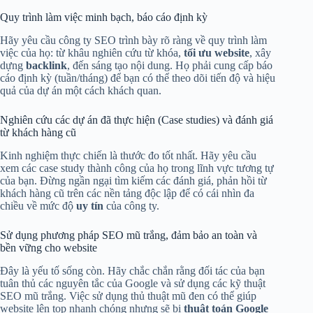
Quy trình làm việc minh bạch, báo cáo định kỳ
Hãy yêu cầu công ty SEO trình bày rõ ràng về quy trình làm
việc của họ: từ khâu nghiên cứu từ khóa,
tối ưu website
, xây
dựng
backlink
, đến sáng tạo nội dung. Họ phải cung cấp báo
cáo định kỳ (tuần/tháng) để bạn có thể theo dõi tiến độ và hiệu
quả của dự án một cách khách quan.
Nghiên cứu các dự án đã thực hiện (Case studies) và đánh giá
từ khách hàng cũ
Kinh nghiệm thực chiến là thước đo tốt nhất. Hãy yêu cầu
xem các case study thành công của họ trong lĩnh vực tương tự
của bạn. Đừng ngần ngại tìm kiếm các đánh giá, phản hồi từ
khách hàng cũ trên các nền tảng độc lập để có cái nhìn đa
chiều về mức độ
uy tín
của công ty.
Sử dụng phương pháp SEO mũ trắng, đảm bảo an toàn và
bền vững cho website
Đây là yếu tố sống còn. Hãy chắc chắn rằng đối tác của bạn
tuân thủ các nguyên tắc của Google và sử dụng các kỹ thuật
SEO mũ trắng. Việc sử dụng thủ thuật mũ đen có thể giúp
website lên top nhanh chóng nhưng sẽ bị
thuật toán Google