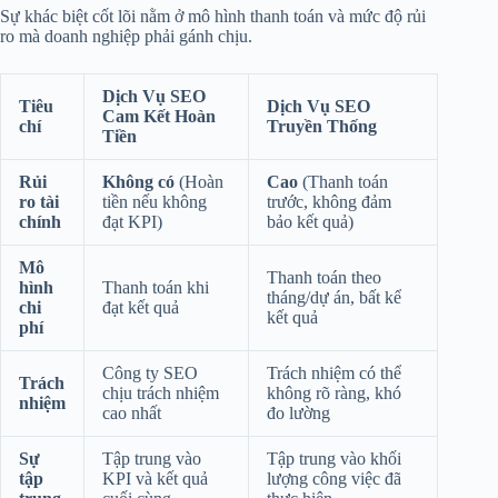
Sự khác biệt cốt lõi nằm ở mô hình thanh toán và mức độ rủi
ro mà doanh nghiệp phải gánh chịu.
Dịch Vụ SEO
Tiêu
Dịch Vụ SEO
Cam Kết Hoàn
chí
Truyền Thống
Tiền
Rủi
Không có
(Hoàn
Cao
(Thanh toán
ro tài
tiền nếu không
trước, không đảm
chính
đạt KPI)
bảo kết quả)
Mô
Thanh toán theo
hình
Thanh toán khi
tháng/dự án, bất kể
chi
đạt kết quả
kết quả
phí
Công ty SEO
Trách nhiệm có thể
Trách
chịu trách nhiệm
không rõ ràng, khó
nhiệm
cao nhất
đo lường
Sự
Tập trung vào
Tập trung vào khối
tập
KPI và kết quả
lượng công việc đã