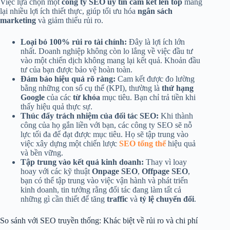
Việc lựa chọn một
công ty SEO uy tín cam kết lên top
mang
lại nhiều lợi ích thiết thực, giúp tối ưu hóa
ngân sách
marketing
và giảm thiểu rủi ro.
Loại bỏ 100% rủi ro tài chính:
Đây là lợi ích lớn
nhất. Doanh nghiệp không còn lo lắng về việc đầu tư
vào một chiến dịch không mang lại kết quả. Khoản đầu
tư của bạn được bảo vệ hoàn toàn.
Đảm bảo hiệu quả rõ ràng:
Cam kết được đo lường
bằng những con số cụ thể (KPI), thường là
thứ hạng
Google
của các
từ khóa
mục tiêu. Bạn chỉ trả tiền khi
thấy hiệu quả thực sự.
Thúc đẩy trách nhiệm của đối tác SEO:
Khi thành
công của họ gắn liền với bạn, các công ty SEO sẽ nỗ
lực tối đa để đạt được mục tiêu. Họ sẽ tập trung vào
việc xây dựng một chiến lược
SEO tổng thể
hiệu quả
và bền vững.
Tập trung vào kết quả kinh doanh:
Thay vì loay
hoay với các kỹ thuật
Onpage SEO
,
Offpage SEO
,
bạn có thể tập trung vào việc vận hành và phát triển
kinh doanh, tin tưởng rằng đối tác đang làm tất cả
những gì cần thiết để tăng
traffic
và
tỷ lệ chuyển đổi
.
So sánh với SEO truyền thống: Khác biệt về rủi ro và chi phí