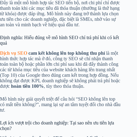
Đây là một mô hình hợp tác SEO tiến bộ, nơi chi phí chỉ được
thanh toán khi các mục tiêu đã thỏa thuận (thường là thứ hạng
từ khóa) được đáp ứng. Mô hình này đang trở thành lựa chọn
ưu tiên cho các doanh nghiệp, đặc biệt là SMEs, nhờ vào sự
an toàn và minh bạch về hiệu quả đầu tư.
Định nghĩa: Hiểu đúng về mô hình SEO chỉ trả phí khi có kết
quả
Dịch vụ SEO
cam kết không lên top không thu phí
là một
hình thức hợp tác mà ở đó, công ty SEO sẽ chỉ nhận thanh
toán toàn bộ hoặc phần lớn chi phí sau khi đã đẩy thành công
các từ khóa mục tiêu của website khách hàng lên trang nhất
(Top 10) của Google theo đúng cam kết trong hợp đồng. Nếu
không đạt được KPI, doanh nghiệp sẽ không phải trả phí hoặc
được
hoàn tiền 100%
, tùy theo thỏa thuận.
Mô hình này giải quyết triệt để câu hỏi “SEO không lên top
có mất tiền không?”, mang lại sự an tâm tuyệt đối cho nhà đầu
tư.
Lợi ích vượt trội cho doanh nghiệp: Tại sao nên ưu tiên lựa
chọn?