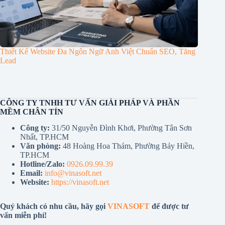
Thiết Kế Website Đa Ngôn Ngữ Anh Việt Chuẩn SEO, Tăng
Lead
CÔNG TY TNHH TƯ VẤN GIẢI PHÁP VÀ PHẦN
MỀM CHÂN TÍN
Công ty:
31/50 Nguyễn Đình Khơi, Phường Tân Sơn
Nhất, TP.HCM
Văn phòng:
48 Hoàng Hoa Thám, Phường Bảy Hiền,
TP.HCM
Hotline/Zalo:
0926.09.99.39
Email:
info@vinasoft.net
Website:
https://vinasoft.net
Quý khách có nhu cầu, hãy gọi
VINASOFT
để được tư
vấn miễn phí!