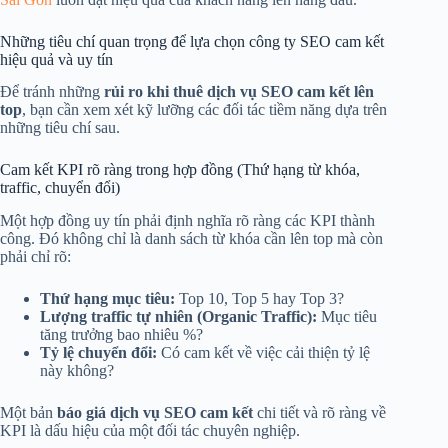
Những tiêu chí quan trọng để lựa chọn công ty SEO cam kết
hiệu quả và uy tín
Để tránh những
rủi ro khi thuê dịch vụ SEO cam kết lên
top
, bạn cần xem xét kỹ lưỡng các đối tác tiềm năng dựa trên
những tiêu chí sau.
Cam kết KPI rõ ràng trong hợp đồng (Thứ hạng từ khóa,
traffic, chuyển đổi)
Một hợp đồng uy tín phải định nghĩa rõ ràng các KPI thành
công. Đó không chỉ là danh sách từ khóa cần lên top mà còn
phải chỉ rõ:
Thứ hạng mục tiêu:
Top 10, Top 5 hay Top 3?
Lượng traffic tự nhiên (Organic Traffic):
Mục tiêu
tăng trưởng bao nhiêu %?
Tỷ lệ chuyển đổi:
Có cam kết về việc cải thiện tỷ lệ
này không?
Một bản
báo giá dịch vụ SEO cam kết
chi tiết và rõ ràng về
KPI là dấu hiệu của một đối tác chuyên nghiệp.