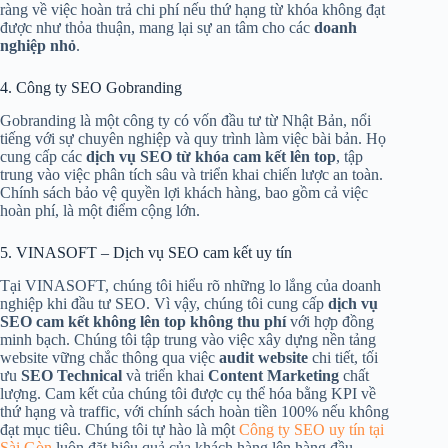
ràng về việc hoàn trả chi phí nếu thứ hạng từ khóa không đạt
được như thỏa thuận, mang lại sự an tâm cho các
doanh
nghiệp nhỏ
.
4. Công ty SEO Gobranding
Gobranding là một công ty có vốn đầu tư từ Nhật Bản, nổi
tiếng với sự chuyên nghiệp và quy trình làm việc bài bản. Họ
cung cấp các
dịch vụ SEO từ khóa cam kết lên top
, tập
trung vào việc phân tích sâu và triển khai chiến lược an toàn.
Chính sách bảo vệ quyền lợi khách hàng, bao gồm cả việc
hoàn phí, là một điểm cộng lớn.
5. VINASOFT – Dịch vụ SEO cam kết uy tín
Tại VINASOFT, chúng tôi hiểu rõ những lo lắng của doanh
nghiệp khi đầu tư SEO. Vì vậy, chúng tôi cung cấp
dịch vụ
SEO cam kết không lên top không thu phí
với hợp đồng
minh bạch. Chúng tôi tập trung vào việc xây dựng nền tảng
website vững chắc thông qua việc
audit website
chi tiết, tối
ưu
SEO Technical
và triển khai
Content Marketing
chất
lượng. Cam kết của chúng tôi được cụ thể hóa bằng KPI về
thứ hạng và traffic, với chính sách hoàn tiền 100% nếu không
đạt mục tiêu. Chúng tôi tự hào là một
Công ty SEO uy tín tại
Sài Gòn
luôn đặt hiệu quả của khách hàng lên hàng đầu.