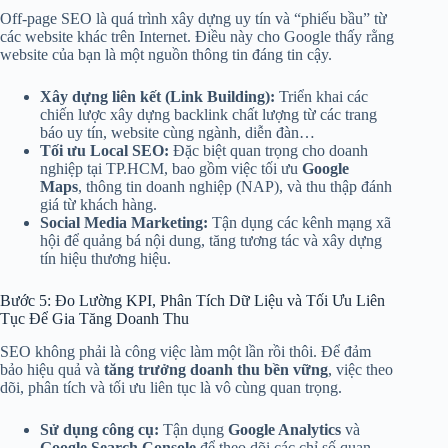
Off-page SEO là quá trình xây dựng uy tín và “phiếu bầu” từ
các website khác trên Internet. Điều này cho Google thấy rằng
website của bạn là một nguồn thông tin đáng tin cậy.
Xây dựng liên kết (Link Building):
Triển khai các
chiến lược xây dựng backlink chất lượng từ các trang
báo uy tín, website cùng ngành, diễn đàn…
Tối ưu Local SEO:
Đặc biệt quan trọng cho doanh
nghiệp tại TP.HCM, bao gồm việc tối ưu
Google
Maps
, thông tin doanh nghiệp (NAP), và thu thập đánh
giá từ khách hàng.
Social Media Marketing:
Tận dụng các kênh mạng xã
hội để quảng bá nội dung, tăng tương tác và xây dựng
tín hiệu thương hiệu.
Bước 5: Đo Lường KPI, Phân Tích Dữ Liệu và Tối Ưu Liên
Tục Để Gia Tăng Doanh Thu
SEO không phải là công việc làm một lần rồi thôi. Để đảm
bảo hiệu quả và
tăng trưởng doanh thu bền vững
, việc theo
dõi, phân tích và tối ưu liên tục là vô cùng quan trọng.
Sử dụng công cụ:
Tận dụng
Google Analytics
và
Google Search Console
để theo dõi các chỉ số quan