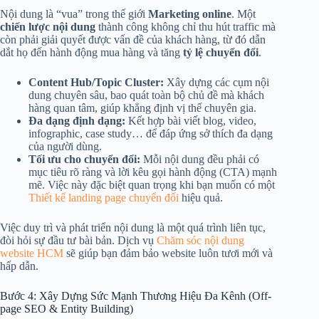
Nội dung là “vua” trong thế giới
Marketing online
. Một
chiến lược nội dung
thành công không chỉ thu hút traffic mà
còn phải giải quyết được vấn đề của khách hàng, từ đó dẫn
dắt họ đến hành động mua hàng và tăng
tỷ lệ chuyển đổi
.
Content Hub/Topic Cluster:
Xây dựng các cụm nội
dung chuyên sâu, bao quát toàn bộ chủ đề mà khách
hàng quan tâm, giúp khẳng định vị thế chuyên gia.
Đa dạng định dạng:
Kết hợp bài viết blog, video,
infographic, case study… để đáp ứng sở thích đa dạng
của người dùng.
Tối ưu cho chuyển đổi:
Mỗi nội dung đều phải có
mục tiêu rõ ràng và lời kêu gọi hành động (CTA) mạnh
mẽ. Việc này đặc biệt quan trọng khi bạn muốn có một
Thiết kế landing page chuyển đổi
hiệu quả.
Việc duy trì và phát triển nội dung là một quá trình liên tục,
đòi hỏi sự đầu tư bài bản. Dịch vụ
Chăm sóc nội dung
website HCM
sẽ giúp bạn đảm bảo website luôn tươi mới và
hấp dẫn.
Bước 4: Xây Dựng Sức Mạnh Thương Hiệu Đa Kênh (Off-
page SEO & Entity Building)