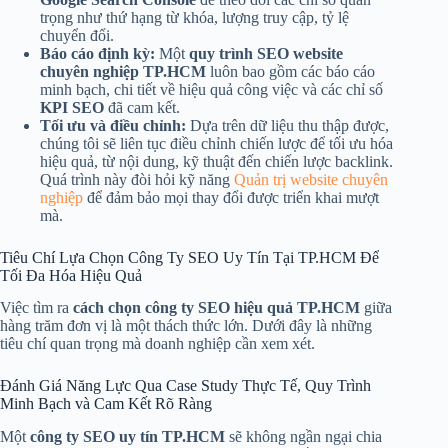
trọng như thứ hạng từ khóa, lượng truy cập, tỷ lệ
chuyển đổi.
Báo cáo định kỳ:
Một
quy trình SEO website
chuyên nghiệp TP.HCM
luôn bao gồm các báo cáo
minh bạch, chi tiết về hiệu quả công việc và các chỉ số
KPI SEO
đã cam kết.
Tối ưu và điều chỉnh:
Dựa trên dữ liệu thu thập được,
chúng tôi sẽ liên tục điều chỉnh chiến lược để tối ưu hóa
hiệu quả, từ nội dung, kỹ thuật đến chiến lược backlink.
Quá trình này đòi hỏi kỹ năng
Quản trị website chuyên
nghiệp
để đảm bảo mọi thay đổi được triển khai mượt
mà.
Tiêu Chí Lựa Chọn Công Ty SEO Uy Tín Tại TP.HCM Để
Tối Đa Hóa Hiệu Quả
Việc tìm ra
cách chọn công ty SEO hiệu quả TP.HCM
giữa
hàng trăm đơn vị là một thách thức lớn. Dưới đây là những
tiêu chí quan trọng mà doanh nghiệp cần xem xét.
Đánh Giá Năng Lực Qua Case Study Thực Tế, Quy Trình
Minh Bạch và Cam Kết Rõ Ràng
Một
công ty SEO uy tín TP.HCM
sẽ không ngần ngại chia