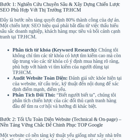
Bước 1: Nghiên Cứu Chuyên Sâu & Xây Dựng Chiến Lược
SEO Phù Hợp Với Thị Trường TP.HCM
Đây là bước nền tảng quyết định 80% thành công của dự án.
Một chiến lược SEO hiệu quả phải bắt đầu từ việc thấu hiểu
sâu sắc doanh nghiệp, khách hàng mục tiêu và bối cảnh cạnh
tranh tại TP.HCM.
Phân tích từ khóa (Keyword Research):
Chúng tôi
không chỉ tìm các từ khóa có lượt tìm kiếm cao mà còn
tập trung vào các từ khóa có ý định mua hàng rõ ràng,
phù hợp với hành vi tìm kiếm của người dùng tại
TP.HCM.
Audit Website Toàn Diện:
Đánh giá sức khỏe hiện tại
của website, từ cấu trúc, kỹ thuật đến nội dung để xác
định điểm mạnh, điểm yếu.
Phân Tích Đối Thủ:
“Biết người biết ta”, chúng tôi
phân tích chiến lược của các đối thủ cạnh tranh hàng
đầu để tìm ra cơ hội và hướng đi khác biệt.
Bước 2: Tối Ưu Toàn Diện Website (Technical & On-page) –
Nền Tảng Vững Chắc Để Chinh Phục TOP Google
Một website có nền tảng kỹ thuật yếu giống như xây nhà trên