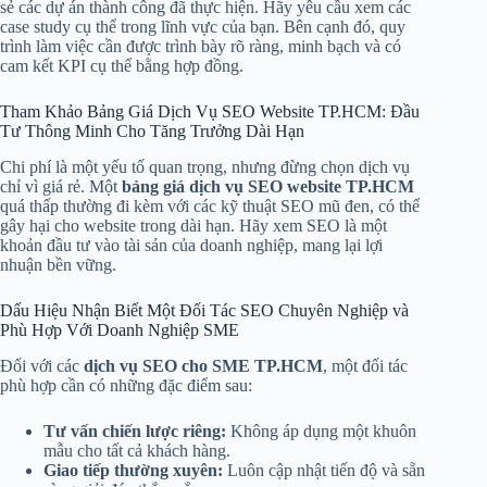
sẻ các dự án thành công đã thực hiện. Hãy yêu cầu xem các
case study cụ thể trong lĩnh vực của bạn. Bên cạnh đó, quy
trình làm việc cần được trình bày rõ ràng, minh bạch và có
cam kết KPI cụ thể bằng hợp đồng.
Tham Khảo Bảng Giá Dịch Vụ SEO Website TP.HCM: Đầu
Tư Thông Minh Cho Tăng Trưởng Dài Hạn
Chi phí là một yếu tố quan trọng, nhưng đừng chọn dịch vụ
chỉ vì giá rẻ. Một
bảng giá dịch vụ SEO website TP.HCM
quá thấp thường đi kèm với các kỹ thuật SEO mũ đen, có thể
gây hại cho website trong dài hạn. Hãy xem SEO là một
khoản đầu tư vào tài sản của doanh nghiệp, mang lại lợi
nhuận bền vững.
Dấu Hiệu Nhận Biết Một Đối Tác SEO Chuyên Nghiệp và
Phù Hợp Với Doanh Nghiệp SME
Đối với các
dịch vụ SEO cho SME TP.HCM
, một đối tác
phù hợp cần có những đặc điểm sau:
Tư vấn chiến lược riêng:
Không áp dụng một khuôn
mẫu cho tất cả khách hàng.
Giao tiếp thường xuyên:
Luôn cập nhật tiến độ và sẵn