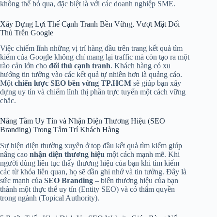
không thể bỏ qua, đặc biệt là với các doanh nghiệp SME.
Xây Dựng Lợi Thế Cạnh Tranh Bền Vững, Vượt Mặt Đối
Thủ Trên Google
Việc chiếm lĩnh những vị trí hàng đầu trên trang kết quả tìm
kiếm của Google không chỉ mang lại traffic mà còn tạo ra một
rào cản lớn cho
đối thủ cạnh tranh
. Khách hàng có xu
hướng tin tưởng vào các kết quả tự nhiên hơn là quảng cáo.
Một
chiến lược SEO bền vững TP.HCM
sẽ giúp bạn xây
dựng uy tín và chiếm lĩnh thị phần trực tuyến một cách vững
chắc.
Nâng Tầm Uy Tín và Nhận Diện Thương Hiệu (SEO
Branding) Trong Tâm Trí Khách Hàng
Sự hiện diện thường xuyên ở top đầu kết quả tìm kiếm giúp
nâng cao
nhận diện thương hiệu
một cách mạnh mẽ. Khi
người dùng liên tục thấy thương hiệu của bạn khi tìm kiếm
các từ khóa liên quan, họ sẽ dần ghi nhớ và tin tưởng. Đây là
sức mạnh của
SEO Branding
– biến thương hiệu của bạn
thành một thực thể uy tín (Entity SEO) và có thẩm quyền
trong ngành (Topical Authority).