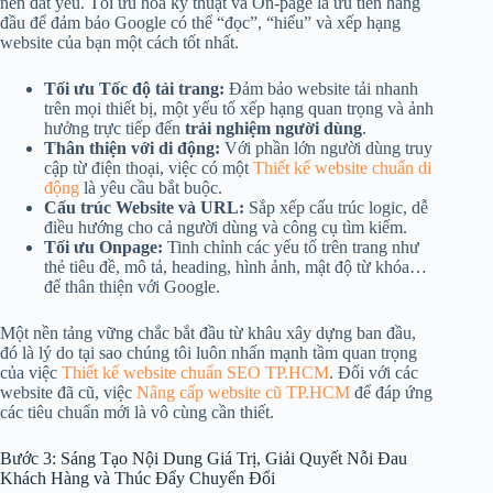
nền đất yếu. Tối ưu hóa kỹ thuật và On-page là ưu tiên hàng
đầu để đảm bảo Google có thể “đọc”, “hiểu” và xếp hạng
website của bạn một cách tốt nhất.
Tối ưu Tốc độ tải trang:
Đảm bảo website tải nhanh
trên mọi thiết bị, một yếu tố xếp hạng quan trọng và ảnh
hưởng trực tiếp đến
trải nghiệm người dùng
.
Thân thiện với di động:
Với phần lớn người dùng truy
cập từ điện thoại, việc có một
Thiết kế website chuẩn di
động
là yêu cầu bắt buộc.
Cấu trúc Website và URL:
Sắp xếp cấu trúc logic, dễ
điều hướng cho cả người dùng và công cụ tìm kiếm.
Tối ưu Onpage:
Tinh chỉnh các yếu tố trên trang như
thẻ tiêu đề, mô tả, heading, hình ảnh, mật độ từ khóa…
để thân thiện với Google.
Một nền tảng vững chắc bắt đầu từ khâu xây dựng ban đầu,
đó là lý do tại sao chúng tôi luôn nhấn mạnh tầm quan trọng
của việc
Thiết kế website chuẩn SEO TP.HCM
. Đối với các
website đã cũ, việc
Nâng cấp website cũ TP.HCM
để đáp ứng
các tiêu chuẩn mới là vô cùng cần thiết.
Bước 3: Sáng Tạo Nội Dung Giá Trị, Giải Quyết Nỗi Đau
Khách Hàng và Thúc Đẩy Chuyển Đổi