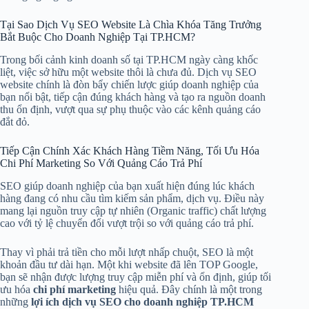
Tại Sao Dịch Vụ SEO Website Là Chìa Khóa Tăng Trưởng
Bắt Buộc Cho Doanh Nghiệp Tại TP.HCM?
Trong bối cảnh kinh doanh số tại TP.HCM ngày càng khốc
liệt, việc sở hữu một website thôi là chưa đủ. Dịch vụ SEO
website chính là đòn bẩy chiến lược giúp doanh nghiệp của
bạn nổi bật, tiếp cận đúng khách hàng và tạo ra nguồn doanh
thu ổn định, vượt qua sự phụ thuộc vào các kênh quảng cáo
đắt đỏ.
Tiếp Cận Chính Xác Khách Hàng Tiềm Năng, Tối Ưu Hóa
Chi Phí Marketing So Với Quảng Cáo Trả Phí
SEO giúp doanh nghiệp của bạn xuất hiện đúng lúc khách
hàng đang có nhu cầu tìm kiếm sản phẩm, dịch vụ. Điều này
mang lại nguồn truy cập tự nhiên (Organic traffic) chất lượng
cao với tỷ lệ chuyển đổi vượt trội so với quảng cáo trả phí.
Thay vì phải trả tiền cho mỗi lượt nhấp chuột, SEO là một
khoản đầu tư dài hạn. Một khi website đã lên TOP Google,
bạn sẽ nhận được lượng truy cập miễn phí và ổn định, giúp tối
ưu hóa
chi phí marketing
hiệu quả. Đây chính là một trong
những
lợi ích dịch vụ SEO cho doanh nghiệp TP.HCM