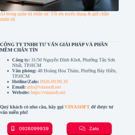
AI trong quản trị nhân sự: Tối ưu tuyển dụng & giữ chân
nhân tài
CÔNG TY TNHH TƯ VẤN GIẢI PHÁP VÀ PHẦN
MỀM CHÂN TÍN
Công ty:
31/50 Nguyễn Đình Khơi, Phường Tân Sơn
Nhất, TP.HCM
Văn phòng:
48 Hoàng Hoa Thám, Phường Bảy Hiền,
TP.HCM
Hotline/Zalo:
0926.09.99.39
Email:
info@vinasoft.net
Website:
https://vinasoft.net
Quý khách có nhu cầu, hãy gọi
VINASOFT
để được tư
vấn miễn phí!
0926099939
Zalo