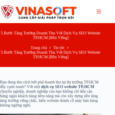
Chuyển
đến
phần
nội
dung
5 Bước Tăng Trưởng Doanh Thu Với Dịch Vụ SEO Website
TP.HCM [Bền Vững]
Trang chủ
Tin tức
5 Bước Tăng Trưởng Doanh Thu Với Dịch Vụ SEO Website
TP.HCM [Bền Vững]
Bạn đang tìm cách bứt phá doanh thu tại thị trường TP.HCM
đầy cạnh tranh? Với một
dịch vụ SEO website TP.HCM
chuyên nghiệp, doanh nghiệp của bạn không chỉ tiếp cận
hàng ngàn khách hàng tiềm năng mà còn xây dựng nền tảng
tăng trưởng vững chắc, biến website thành cỗ máy bán hàng
không ngừng nghỉ.