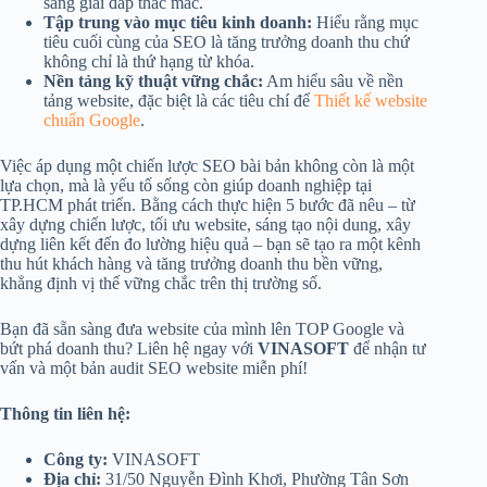
sàng giải đáp thắc mắc.
Tập trung vào mục tiêu kinh doanh:
Hiểu rằng mục
tiêu cuối cùng của SEO là tăng trưởng doanh thu chứ
không chỉ là thứ hạng từ khóa.
Nền tảng kỹ thuật vững chắc:
Am hiểu sâu về nền
tảng website, đặc biệt là các tiêu chí để
Thiết kế website
chuẩn Google
.
Việc áp dụng một chiến lược SEO bài bản không còn là một
lựa chọn, mà là yếu tố sống còn giúp doanh nghiệp tại
TP.HCM phát triển. Bằng cách thực hiện 5 bước đã nêu – từ
xây dựng chiến lược, tối ưu website, sáng tạo nội dung, xây
dựng liên kết đến đo lường hiệu quả – bạn sẽ tạo ra một kênh
thu hút khách hàng và tăng trưởng doanh thu bền vững,
khẳng định vị thế vững chắc trên thị trường số.
Bạn đã sẵn sàng đưa website của mình lên TOP Google và
bứt phá doanh thu? Liên hệ ngay với
VINASOFT
để nhận tư
vấn và một bản audit SEO website miễn phí!
Thông tin liên hệ:
Công ty:
VINASOFT
Địa chỉ:
31/50 Nguyễn Đình Khơi, Phường Tân Sơn