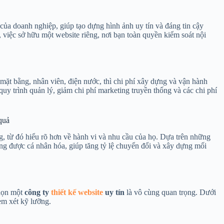
của doanh nghiệp, giúp tạo dựng hình ảnh uy tín và đáng tin cậy
 việc sở hữu một website riêng, nơi bạn toàn quyền kiểm soát nội
ê mặt bằng, nhân viên, điện nước, thì chi phí xây dựng và vận hành
quy trình quản lý, giảm chi phí marketing truyền thống và các chi phí
quả
g, từ đó hiểu rõ hơn về hành vi và nhu cầu của họ. Dựa trên những
ting được cá nhân hóa, giúp tăng tỷ lệ chuyển đổi và xây dựng mối
chọn một
công ty
thiết kế website
uy tín
là vô cùng quan trọng. Dưới
em xét kỹ lưỡng.