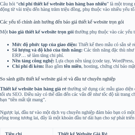
Câu hỏi “
chi phí thiết kế website bán hàng bao nhiêu
” là một trong
động từ vài triệu đến hàng trăm triệu đồng, phụ thuộc vào nhiều yếu tố
Các yếu tố chính ảnh hưởng đến báo giá thiết kế website trọn gói
Một
báo giá thiết kế website trọn gói
thường phụ thuộc vào các yếu t
Mức độ phức tạp của giao diện:
Thiết kế theo mẫu có sẵn sẽ r
Số lượng và độ khó của tính năng:
Các tính năng đặc thù như q
ERP… sẽ làm tăng chi phí.
Nền tảng công nghệ:
Lựa chọn nền tảng (code tay, WordPress, 
Chi phí đi kèm:
Bao gồm
tên miền
, hosting, chứng chỉ bảo mậ
So sánh giữa thiết kế website giá rẻ và đầu tư chuyên nghiệp
Thiết kế website bán hàng giá rẻ
thường sử dụng các mẫu giao diện 
tối ưu SEO. Điều này có thể dẫn đến các vấn đề như tốc độ tải trang 
bạn “tiền mất tật mang”.
Ngược lại, đầu tư vào một dịch vụ chuyên nghiệp đảm bảo bạn có một
rộng trong tương lai, đây là một khoản đầu tư dài hạn cho sự phát triể
Tiêu chí
Thiết kế Website Giá Rẻ