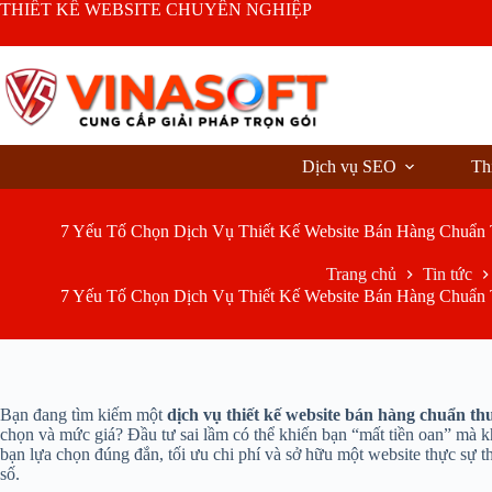
Chuyển
THIẾT KẾ WEBSITE CHUYÊN NGHIỆP
đến
phần
nội
dung
Dịch vụ SEO
Th
7 Yếu Tố Chọn Dịch Vụ Thiết Kế Website Bán Hàng Chuẩn 
Trang chủ
Tin tức
7 Yếu Tố Chọn Dịch Vụ Thiết Kế Website Bán Hàng Chuẩn 
Bạn đang tìm kiếm một
dịch vụ thiết kế website bán hàng chuẩn t
chọn và mức giá? Đầu tư sai lầm có thể khiến bạn “mất tiền oan” mà khô
bạn lựa chọn đúng đắn, tối ưu chi phí và sở hữu một website thực sự 
số.