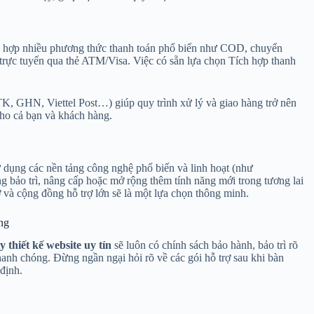
tích hợp nhiều phương thức thanh toán phổ biến như COD, chuyển
trực tuyến qua thẻ ATM/Visa. Việc có sẵn lựa chọn
Tích hợp thanh
TK, GHN, Viettel Post…) giúp quy trình xử lý và giao hàng trở nên
cho cả bạn và khách hàng.
 dụng các nền tảng công nghệ phổ biến và linh hoạt (như
bảo trì, nâng cấp hoặc mở rộng thêm tính năng mới trong tương lai
và cộng đồng hỗ trợ lớn sẽ là một lựa chọn thông minh.
àng
y thiết kế website uy tín
sẽ luôn có chính sách bảo hành, bảo trì rõ
anh chóng. Đừng ngần ngại hỏi rõ về các gói hỗ trợ sau khi bàn
định.