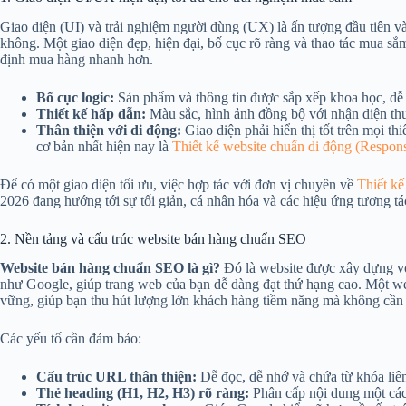
Giao diện (UI) và trải nghiệm người dùng (UX) là ấn tượng đầu tiên và
không. Một giao diện đẹp, hiện đại, bố cục rõ ràng và thao tác mua sắ
định mua hàng nhanh hơn.
Bố cục logic:
Sản phẩm và thông tin được sắp xếp khoa học, dễ 
Thiết kế hấp dẫn:
Màu sắc, hình ảnh đồng bộ với nhận diện th
Thân thiện với di động:
Giao diện phải hiển thị tốt trên mọi th
cơ bản nhất hiện nay là
Thiết kế website chuẩn di động (Respon
Để có một giao diện tối ưu, việc hợp tác với đơn vị chuyên về
Thiết k
2026 đang hướng tới sự tối giản, cá nhân hóa và các hiệu ứng tương tác
2. Nền tảng và cấu trúc website bán hàng chuẩn SEO
Website bán hàng chuẩn SEO là gì?
Đó là website được xây dựng với
như Google, giúp trang web của bạn dễ dàng đạt thứ hạng cao. Một we
vững, giúp bạn thu hút lượng lớn khách hàng tiềm năng mà không cần 
Các yếu tố cần đảm bảo:
Cấu trúc URL thân thiện:
Dễ đọc, dễ nhớ và chứa từ khóa liê
Thẻ heading (H1, H2, H3) rõ ràng:
Phân cấp nội dung một các