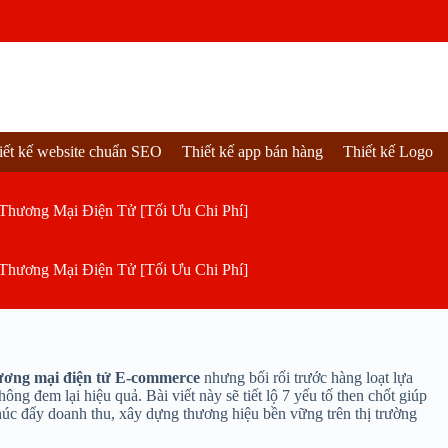
iết kế website chuẩn SEO
Thiết kế app bán hàng
Thiết kế Logo
Thương Mại Điện Tử [Tối Ưu Chi Phí]
Thương Mại Điện Tử [Tối Ưu Chi Phí]
hương mại điện tử E-commerce
nhưng bối rối trước hàng loạt lựa
ng đem lại hiệu quả. Bài viết này sẽ tiết lộ 7 yếu tố then chốt giúp
thúc đẩy doanh thu, xây dựng thương hiệu bền vững trên thị trường