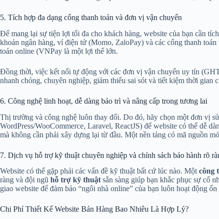
5. Tích hợp đa dạng cổng thanh toán và đơn vị vận chuyển
Để mang lại sự tiện lợi tối đa cho khách hàng, website của bạn cần 
khoản ngân hàng, ví điện tử (Momo, ZaloPay) và các cổng thanh toán 
toán online (VNPay
là một lợi thế lớn.
Đồng thời, việc kết nối tự động với các đơn vị vận chuyển uy tín (GH
nhanh chóng, chuyên nghiệp, giảm thiểu sai sót và tiết kiệm thời gian 
6. Công nghệ linh hoạt, dễ dàng bảo trì và nâng cấp trong tương lai
Thị trường và công nghệ luôn thay đổi. Do đó, hãy chọn một đơn vị sử
WordPress/WooCommerce, Laravel, ReactJS) để website có thể dễ dàng 
mà không cần phải xây dựng lại từ đầu. Một nền tảng có mã nguồn mở 
7. Dịch vụ hỗ trợ kỹ thuật chuyên nghiệp và chính sách bảo hành rõ r
Website có thể gặp phải các vấn đề kỹ thuật bất cứ lúc nào. Một
công t
ràng và đội ngũ
hỗ trợ kỹ thuật
sẵn sàng giúp bạn khắc phục sự cố nh
giao website để đảm bảo “ngôi nhà online” của bạn luôn hoạt động ổn 
Chi Phí Thiết Kế Website Bán Hàng Bao Nhiêu Là Hợp Lý?