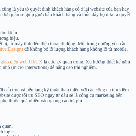
 cũng là yếu tố quyết định khách hàng có ở lại website của bạn hay
m đơn giản sẽ giúp giữ chân khách hàng và thúc đẩy họ đưa ra quyết
tìm kiếm.
ương hiệu.
iết bị, từ máy tính đến điện thoại di động. Một trong những yêu cầu
sive Design)
để không bỏ lỡ lượng khách hàng khổng lồ từ mobile.
ế giao diện web UI/UX
là cực kỳ quan trọng. Xu hướng thiết kế năm
 nhỏ (micro-interactions) để nâng cao trải nghiệm.
 cấu trúc và nền tảng kỹ thuật thân thiện với các công cụ tìm kiếm
bsite được tối ưu SEO ngay từ đầu sẽ là công cụ marketing bền
phụ thuộc quá nhiều vào quảng cáo trả phí.
n quan.
h logic.