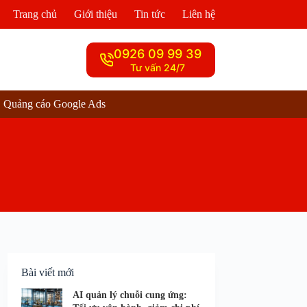
Trang chủ
Giới thiệu
Tin tức
Liên hệ
0926 09 99 39
Tư vấn 24/7
Quảng cáo Google Ads
Bài viết mới
AI quản lý chuỗi cung ứng: