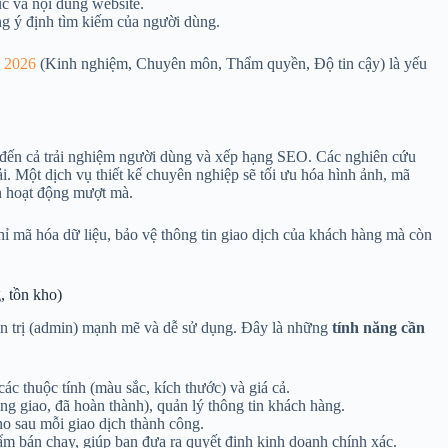
c và nội dung website.
g ý định tìm kiếm của người dùng.
 2026
(Kinh nghiệm, Chuyên môn, Thẩm quyền, Độ tin cậy) là yếu
g đến cả trải nghiệm người dùng và xếp hạng SEO. Các nghiên cứu
ải. Một dịch vụ thiết kế chuyên nghiệp sẽ tối ưu hóa hình ảnh, mã
n hoạt động mượt mà.
hỉ mã hóa dữ liệu, bảo vệ thông tin giao dịch của khách hàng mà còn
, tồn kho)
ản trị (admin) mạnh mẽ và dễ sử dụng. Đây là những
tính năng cần
c thuộc tính (màu sắc, kích thước) và giá cả.
ng giao, đã hoàn thành), quản lý thông tin khách hàng.
o sau mỗi giao dịch thành công.
m bán chạy, giúp bạn đưa ra quyết định kinh doanh chính xác.