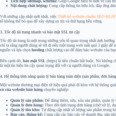
Tích hợp sitemap, schema:
Giúp Google hiểu rõ hơn về cấu trú
Nội dung chất lượng:
Cung cấp thông tin hữu ích, đáp ứng đún
Với những cập nhật mới nhất, việc
Thiết kế website chuẩn SEO EEAT
tố không thể bỏ qua để xây dựng uy tín và thứ hạng bền vững.
3. Tốc độ tải trang nhanh và bảo mật SSL tin cậy
Tốc độ tải trang là một trong những yếu tố quan trọng nhất ảnh hưởn
chỉ ra rằng người dùng sẽ rời đi nếu một trang web mất quá 3 giây để t
nguồn và lựa chọn
hosting
chất lượng cao để đảm bảo website của bạ
Bên cạnh đó,
bảo mật SSL
(https) là tiêu chuẩn bắt buộc. Nó không c
là một tín hiệu tin cậy quan trọng đối với cả người dùng và Google.
4. Hệ thống tính năng quản lý bán hàng toàn diện (sản phẩm, đơn hàng
Một website thương mại điện tử hiệu quả phải đi kèm với hệ thống qu
có của website bán hàng
chuyên nghiệp:
Quản lý sản phẩm:
Dễ dàng thêm, sửa, xóa sản phẩm, quản lý cá
Quản lý đơn hàng:
Theo dõi tình trạng đơn hàng (chờ xử lý, đa
Quản lý tồn kho:
Tự động cập nhật số lượng sản phẩm trong kh
Báo cáo, thống kê:
Cung cấp các báo cáo về doanh thu, sản phẩ