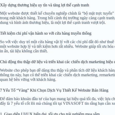
Xây dựng thương hiệu uy tín và tăng lợi thế cạnh tranh
Một website được thiết kế chuyên nghiệp chính là “bộ mặt trực tuyến” 
trong mắt khách hàng. Trong bối cảnh thị trường ngày càng cạnh tranh,
dung và hình ảnh thương hiệu, là một lợi thế cạnh tranh vượt trội.
Tiết kiệm chi phí vận hành so với cửa hàng truyền thống
So với việc duy trì một cửa hàng vật lý với các chi phí đắt đỏ như thu
một website hợp lý và tiết kiệm hơn rất nhiều. Website giúp tối ưu hóa 
in ấn, tài liệu không cần thiết.
Chủ động thu thập dữ liệu và triển khai các chiến dịch marketing hiệu 
Website cho phép bạn dễ dàng thu thập và phân tích dữ liệu khách hàn
thông tin này, bạn có thể triển khai các chiến dịch marketing, remarke
quan hệ bền vững với khách hàng.
7 Yếu Tố “Vàng” Khi Chọn Dịch Vụ Thiết Kế Website Bán Hàng
Để đảm bảo khoản đầu tư của bạn mang lại hiệu quả tối đa, việc lựa 
đây là 7 yếu tố cốt lõi mà chúng tôi tại VINASOFT tin rằng bạn cần x
1. Giao diện UI/UX hiện đại, tối ưu cho trải nghiệm mua sắm