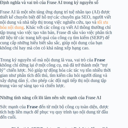
Định nghĩa và vai trò của Frase AI trong kỷ nguyên số
Frase AI là một nền tảng ứng dụng trí tuệ nhân tạo (AI) được
thiết kế chuyên biệt để hỗ trợ các chuyên gia SEO, người viết
nội dung và nhà tiếp thị trong việc nghiên cứu, tạo và
tối ưu
hóa nội dung
. Khác với các công cụ viết AI thông thường chỉ
tập trung vào việc tạo văn bản, Frase đi sâu vào việc phân tích
dữ liệu từ các trang kết quả của công cụ tìm kiếm (SERP) để
cung cấp những hiểu biết sâu sắc, giúp nội dung của bạn
không chỉ hay mà còn có khả năng xếp hạng cao.
Trong kỷ nguyên số mà nội dung là vua, vai trò của
Frase
không chỉ dừng lại ở một công cụ, mà đã trở thành một “trợ
lý” chiến lược. Nó giúp tự động hóa các tác vụ tốn nhiều thời
gian như phân tích đối thủ, tìm kiếm câu hỏi người dùng và
xây dựng dàn ý, cho phép các đội ngũ tiếp thị nội dung tập
trung vào sự sáng tạo và chiến lược.
Những tính năng cốt lõi làm nên sức mạnh của Frase AI
Sức mạnh của
Frase
đến từ một bộ công cụ toàn diện, được
tích hợp liền mạch để phục vụ quy trình tạo nội dung từ đầu
đến cuối.