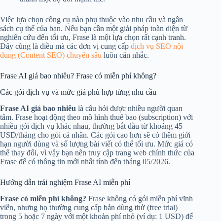
Việc lựa chọn công cụ nào phụ thuộc vào nhu cầu và ngân
sách cụ thể của bạn. Nếu bạn cần một giải pháp toàn diện từ
nghiên cứu đến tối ưu, Frase là một lựa chọn rất cạnh tranh.
Đây cũng là điều mà các đơn vị cung cấp
dịch vụ SEO nội
dung (Content SEO) chuyên sâu
luôn cân nhắc.
Frase AI giá bao nhiêu? Frase có miễn phí không?
Các gói dịch vụ và mức giá phù hợp từng nhu cầu
Frase AI giá bao nhiêu
là câu hỏi được nhiều người quan
tâm. Frase hoạt động theo mô hình thuê bao (subscription) với
nhiều gói dịch vụ khác nhau, thường bắt đầu từ khoảng 45
USD/tháng cho gói cá nhân. Các gói cao hơn sẽ có thêm giới
hạn người dùng và số lượng bài viết có thể tối ưu. Mức giá có
thể thay đổi, vì vậy bạn nên truy cập trang web chính thức của
Frase để có thông tin mới nhất tính đến tháng 05/2026.
Hướng dẫn trải nghiệm Frase AI miễn phí
Frase có miễn phí không?
Frase không có gói miễn phí vĩnh
viễn, nhưng họ thường cung cấp bản dùng thử (free trial)
trong 5 hoặc 7 ngày với một khoản phí nhỏ (ví dụ: 1 USD) để