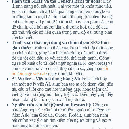
Phân tích SERP và tạo Content Brief tự động:
Đây
là tính năng nổi bật nhất. Chỉ với một từ khóa mục tiêu,
Frase sẽ phân tích 20 kết quả hàng đầu trên Google và
tự động tạo ra một bản tóm tắt nội dung (Content Brief)
chi tiết trong vài phút. Bản tóm tắt này bao gồm các chủ
đề chính, câu hỏi người dùng thường hỏi, tiêu đề của
đối thủ, và các số liệu quan trọng như độ dài trung bình
của bài viết.
Trình soạn thảo nội dung và chấm điểm SEO thời
gian thực:
Trình soạn thảo của Frase tích hợp một công
cụ chấm điểm, giúp bạn biết nội dung của mình được
tối ưu tốt đến đâu so với các đối thủ cạnh tranh. Công
cụ sẽ đề xuất các từ khóa ngữ nghĩa (LSI keywords) và
chủ đề cần đưa vào để cải thiện điểm số, giúp bạn
tối
ưu Onpage website
ngay trong khi viết.
AI Writer – Viết nội dung bằng AI:
Frase tích hợp
sẵn một trợ lý viết AI, giúp bạn tạo ra các đoạn văn, tiêu
đề, câu trả lời cho câu hỏi thường gặp, hoặc thậm chí
viết lại và mở rộng nội dung hiện có. Điều này giúp đẩy
nhanh đáng kể tốc độ sản xuất nội dung.
Nghiên cứu câu hỏi (Question Research):
Công cụ
này tổng hợp các câu hỏi từ nhiều nguồn như “People
Also Ask” của Google, Quora, Reddit, giúp bạn nắm
bắt chính xác ý định tìm kiếm của người dùng và tạo ra
nội dung trả lời toàn diện.