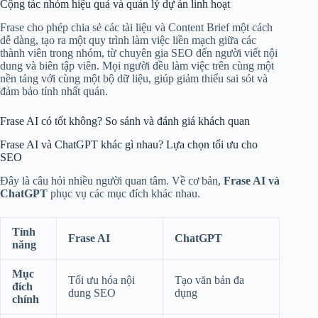
Cộng tác nhóm hiệu quả và quản lý dự án linh hoạt
Frase cho phép chia sẻ các tài liệu và Content Brief một cách
dễ dàng, tạo ra một quy trình làm việc liền mạch giữa các
thành viên trong nhóm, từ chuyên gia SEO đến người viết nội
dung và biên tập viên. Mọi người đều làm việc trên cùng một
nền tảng với cùng một bộ dữ liệu, giúp giảm thiểu sai sót và
đảm bảo tính nhất quán.
Frase AI có tốt không? So sánh và đánh giá khách quan
Frase AI và ChatGPT khác gì nhau? Lựa chọn tối ưu cho
SEO
Đây là câu hỏi nhiều người quan tâm. Về cơ bản,
Frase AI và
ChatGPT
phục vụ các mục đích khác nhau.
Tính
Frase AI
ChatGPT
năng
Mục
Tối ưu hóa nội
Tạo văn bản đa
đích
dung SEO
dụng
chính