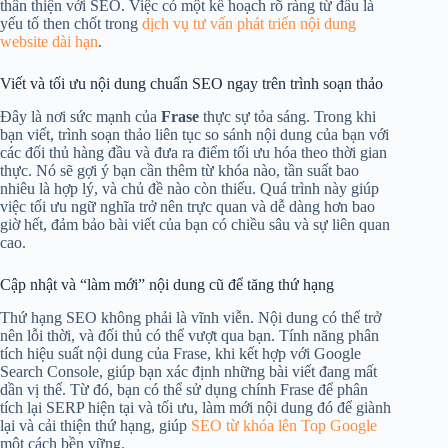
thân thiện với SEO. Việc có một kế hoạch rõ ràng từ đầu là
yếu tố then chốt trong
dịch vụ tư vấn phát triển nội dung
website dài hạn
.
Viết và tối ưu nội dung chuẩn SEO ngay trên trình soạn thảo
Đây là nơi sức mạnh của
Frase
thực sự tỏa sáng. Trong khi
bạn viết, trình soạn thảo liên tục so sánh nội dung của bạn với
các đối thủ hàng đầu và đưa ra điểm tối ưu hóa theo thời gian
thực. Nó sẽ gợi ý bạn cần thêm từ khóa nào, tần suất bao
nhiêu là hợp lý, và chủ đề nào còn thiếu. Quá trình này giúp
việc tối ưu ngữ nghĩa trở nên trực quan và dễ dàng hơn bao
giờ hết, đảm bảo bài viết của bạn có chiều sâu và sự liên quan
cao.
Cập nhật và “làm mới” nội dung cũ để tăng thứ hạng
Thứ hạng SEO không phải là vĩnh viễn. Nội dung có thể trở
nên lỗi thời, và đối thủ có thể vượt qua bạn. Tính năng phân
tích hiệu suất nội dung của Frase, khi kết hợp với Google
Search Console, giúp bạn xác định những bài viết đang mất
dần vị thế. Từ đó, bạn có thể sử dụng chính Frase để phân
tích lại SERP hiện tại và tối ưu, làm mới nội dung đó để giành
lại và cải thiện thứ hạng, giúp
SEO từ khóa lên Top Google
một cách bền vững.