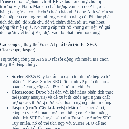
Frase
có hỗ trợ phân tích SERP và tạo nội dung cho thị
trường Việt Nam. Mặc dù chất lượng văn bản do AI tạo ra
bằng tiếng Việt có thể chưa hoàn hảo như tiếng Anh và cần sự
biên tập của con người, nhưng các tính năng cốt lõi như phân
tích đối thủ, đề xuất chủ đề và chấm điểm tối ưu vẫn hoạt
động rất hiệu quả. Nó cung cấp một bộ khung dữ liệu vô giá
để người viết tiếng Việt dựa vào đó phát triển nội dung.
Các công cụ thay thế Frase AI phổ biến (Surfer SEO,
Clearscope, Jasper)
Thị trường công cụ AI SEO rất sôi động với nhiều lựa chọn
thay thế đáng chú ý:
Surfer SEO:
Đây là đối thủ cạnh tranh trực tiếp và lớn
nhất của Frase. Surfer SEO rất mạnh về phân tích on-
page và cung cấp các đề xuất tối ưu chi tiết.
Clearscope:
Được biết đến với khả năng phân tích thực
thể (entity analysis) và đề xuất từ khóa ngữ nghĩa chất
lượng cao, thường được các doanh nghiệp lớn tin dùng.
Jasper (trước đây là Jarvis):
Mặc dù Jasper là một
công cụ viết AI mạnh mẽ, nó không có các tính năng
phân tích SERP chuyên sâu như Frase hay Surfer SEO.
Tuy nhiên, nó có thể tích hợp với Surfer SEO để tạo
thành một bộ đôi mạnh mẽ.