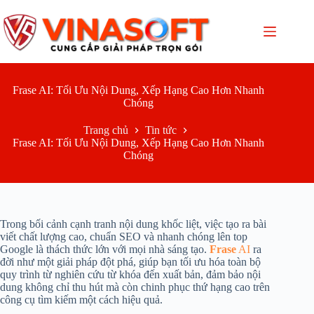
Chuyển
đến
phần
nội
dung
Frase AI: Tối Ưu Nội Dung, Xếp Hạng Cao Hơn Nhanh
Chóng
Trang chủ
Tin tức
Frase AI: Tối Ưu Nội Dung, Xếp Hạng Cao Hơn Nhanh
Chóng
Trong bối cảnh cạnh tranh nội dung khốc liệt, việc tạo ra bài
viết chất lượng cao, chuẩn SEO và nhanh chóng lên top
Google là thách thức lớn với mọi nhà sáng tạo.
Frase
AI
ra
đời như một giải pháp đột phá, giúp bạn tối ưu hóa toàn bộ
quy trình từ nghiên cứu từ khóa đến xuất bản, đảm bảo nội
dung không chỉ thu hút mà còn chinh phục thứ hạng cao trên
công cụ tìm kiếm một cách hiệu quả.