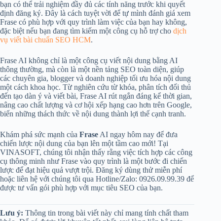
bạn có thể trải nghiệm đầy đủ các tính năng trước khi quyết
định đăng ký. Đây là cách tuyệt vời để tự mình đánh giá xem
Frase có phù hợp với quy trình làm việc của bạn hay không,
đặc biệt nếu bạn đang tìm kiếm một công cụ hỗ trợ cho
dịch
vụ viết bài chuẩn SEO HCM
.
Frase AI không chỉ là một công cụ viết nội dung bằng AI
thông thường, mà còn là một nền tảng SEO toàn diện, giúp
các chuyên gia, blogger và doanh nghiệp tối ưu hóa nội dung
một cách khoa học. Từ nghiên cứu từ khóa, phân tích đối thủ
đến tạo dàn ý và viết bài, Frase AI rút ngắn đáng kể thời gian,
nâng cao chất lượng và cơ hội xếp hạng cao hơn trên Google,
biến những thách thức về nội dung thành lợi thế cạnh tranh.
Khám phá sức mạnh của
Frase
AI ngay hôm nay để đưa
chiến lược nội dung của bạn lên một tầm cao mới! Tại
VINASOFT, chúng tôi nhận thấy rằng việc tích hợp các công
cụ thông minh như Frase vào quy trình là một bước đi chiến
lược để đạt hiệu quả vượt trội. Đăng ký dùng thử miễn phí
hoặc liên hệ với chúng tôi qua Hotline/Zalo: 0926.09.99.39 để
được tư vấn gói phù hợp với mục tiêu SEO của bạn.
Lưu ý:
Thông tin trong bài viết này chỉ mang tính chất tham