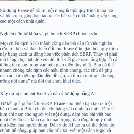
Sử dụng
Frase
để tối ưu nội dung là một quy trình khoa học
và hiệu quả, giúp bạn tạo ra các bài viết có khả năng xếp hạng
cao một cách nhất quán.
Nghiên cứu từ khóa và phân tích SERP chuyên sâu
Mọi chiến dịch SEO thành công đều bắt đầu từ việc nghiên
cứu từ khóa và thấu hiểu đối thủ. Frase đơn giản hóa quy trình
này bằng cách tự động hóa việc phân tích SERP. Thay vì phải
mở hàng chục tab để xem đối thủ viết gì, Frase tổng hợp tất cả
thông tin quan trọng vào một giao diện duy nhất. Bạn có thể
nhanh chóng xác định các mẫu hình chung, các chủ đề phụ
mà các bài viết top đầu đều đề cập, và tìm ra những “khoảng
trống nội dung” mà đối thủ chưa khai thác.
Xây dựng Content Brief và dàn ý tự động bằng AI
Từ kết quả phân tích SERP,
Frase
cho phép bạn tạo ra một
bản Content Brief chi tiết chỉ bằng vài cú nhấp chuột. Đây là
kim chỉ nam cho người viết nội dung, đảm bảo bài viết bao
quát đầy đủ các khía cạnh quan trọng, đáp ứng đúng ý định
tìm kiếm của người dùng. Dàn ý do AI tạo ra có thể được tùy
chỉnh dễ dàng, giúp bạn cấu trúc bài viết một cách logic và