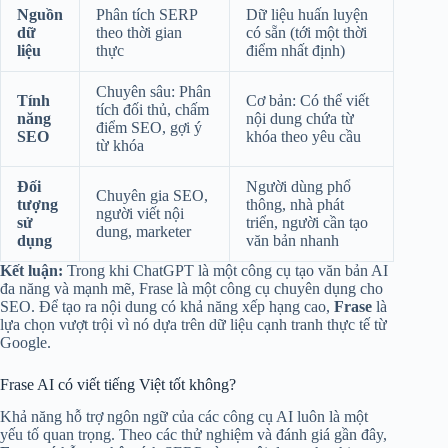
Nguồn
Phân tích SERP
Dữ liệu huấn luyện
dữ
theo thời gian
có sẵn (tới một thời
liệu
thực
điểm nhất định)
Chuyên sâu: Phân
Tính
Cơ bản: Có thể viết
tích đối thủ, chấm
năng
nội dung chứa từ
điểm SEO, gợi ý
SEO
khóa theo yêu cầu
từ khóa
Đối
Người dùng phổ
Chuyên gia SEO,
tượng
thông, nhà phát
người viết nội
sử
triển, người cần tạo
dung, marketer
dụng
văn bản nhanh
Kết luận:
Trong khi ChatGPT là một công cụ tạo văn bản AI
đa năng và mạnh mẽ, Frase là một công cụ chuyên dụng cho
SEO. Để tạo ra nội dung có khả năng xếp hạng cao,
Frase
là
lựa chọn vượt trội vì nó dựa trên dữ liệu cạnh tranh thực tế từ
Google.
Frase AI có viết tiếng Việt tốt không?
Khả năng hỗ trợ ngôn ngữ của các công cụ AI luôn là một
yếu tố quan trọng. Theo các thử nghiệm và đánh giá gần đây,