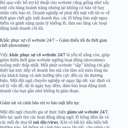
Bỏ qua việc hỗ trợ kỹ thuật cho website cũng giống như xây
một cửa hàng hoành tráng nhưng lại không có bảo vệ hay
nhân viên bảo trì. Doanh nghiệp sẽ phải đối mặt với rủi ro về
thời gian chết gây mất doanh thu, các lỗ hổng bảo mật nguy
hiểm và gánh nặng quản lý khổng lồ, làm sao lãng các hoạt
động kinh doanh cốt lõi.
Khắc phục sự cố website 24/7 – Giảm thiểu tối đa thời gian
chết (downtime)
Việc
khắc phục sự cố website 24/7
là yếu tố sống còn, giúp
giảm thiểu thời gian website ngừng hoạt động (downtime)
xuống mức thấp nhất. Mỗi phút website “sập” không chỉ gây
thiệt hại trực tiếp về doanh thu mà còn làm xói mòn lòng tin
của khách hàng và ảnh hưởng tiêu cực đến uy tín thương
hiệu. Một đội ngũ chuyên nghiệp sẽ ngay lập tức xác định và
xử lý vấn đề, dù là ngày hay đêm, đảm bảo hoạt động kinh
doanh của bạn gần như không bị gián đoạn.
Giám sát và cảnh báo rủi ro bảo mật liên tục
Một đội ngũ chuyên gia sẽ thực hiện
giám sát website 24/7
,
liên tục quét tìm các hoạt động đáng ngờ, lỗ hổng tiềm ẩn và
các mối đe dọa từ
mã độc/virus
. Khi có bất kỳ dấu hiệu bất
thường nào, hệ thống sẽ cảnh báo ngay lập tức, cho phép các