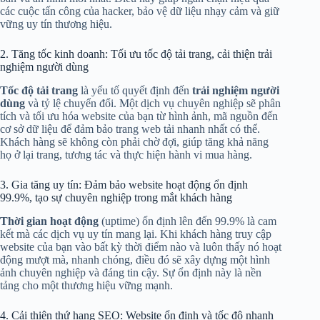
các cuộc tấn công của hacker, bảo vệ dữ liệu nhạy cảm và giữ
vững uy tín thương hiệu.
2. Tăng tốc kinh doanh: Tối ưu tốc độ tải trang, cải thiện trải
nghiệm người dùng
Tốc độ tải trang
là yếu tố quyết định đến
trải nghiệm người
dùng
và tỷ lệ chuyển đổi. Một dịch vụ chuyên nghiệp sẽ phân
tích và tối ưu hóa website của bạn từ hình ảnh, mã nguồn đến
cơ sở dữ liệu để đảm bảo trang web tải nhanh nhất có thể.
Khách hàng sẽ không còn phải chờ đợi, giúp tăng khả năng
họ ở lại trang, tương tác và thực hiện hành vi mua hàng.
3. Gia tăng uy tín: Đảm bảo website hoạt động ổn định
99.9%, tạo sự chuyên nghiệp trong mắt khách hàng
Thời gian hoạt động
(uptime) ổn định lên đến 99.9% là cam
kết mà các dịch vụ uy tín mang lại. Khi khách hàng truy cập
website của bạn vào bất kỳ thời điểm nào và luôn thấy nó hoạt
động mượt mà, nhanh chóng, điều đó sẽ xây dựng một hình
ảnh chuyên nghiệp và đáng tin cậy. Sự ổn định này là nền
tảng cho một thương hiệu vững mạnh.
4. Cải thiện thứ hạng SEO: Website ổn định và tốc độ nhanh