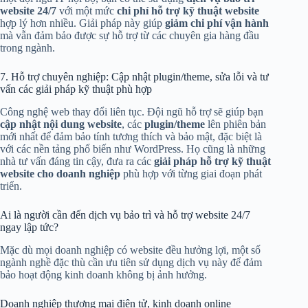
website 24/7
với một mức
chi phí hỗ trợ kỹ thuật website
hợp lý hơn nhiều. Giải pháp này giúp
giảm chi phí vận hành
mà vẫn đảm bảo được sự hỗ trợ từ các chuyên gia hàng đầu
trong ngành.
7. Hỗ trợ chuyên nghiệp: Cập nhật plugin/theme, sửa lỗi và tư
vấn các giải pháp kỹ thuật phù hợp
Công nghệ web thay đổi liên tục. Đội ngũ hỗ trợ sẽ giúp bạn
cập nhật nội dung website
, các
plugin/theme
lên phiên bản
mới nhất để đảm bảo tính tương thích và bảo mật, đặc biệt là
với các nền tảng phổ biến như WordPress. Họ cũng là những
nhà tư vấn đáng tin cậy, đưa ra các
giải pháp hỗ trợ kỹ thuật
website cho doanh nghiệp
phù hợp với từng giai đoạn phát
triển.
Ai là người cần đến dịch vụ bảo trì và hỗ trợ website 24/7
ngay lập tức?
Mặc dù mọi doanh nghiệp có website đều hưởng lợi, một số
ngành nghề đặc thù cần ưu tiên sử dụng dịch vụ này để đảm
bảo hoạt động kinh doanh không bị ảnh hưởng.
Doanh nghiệp thương mại điện tử, kinh doanh online