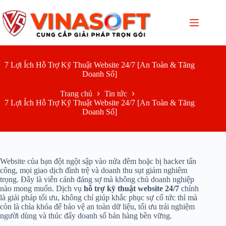
Chuyển
đến
phần
nội
dung
7 Lợi Ích Hỗ Trợ Kỹ Thuật Website 24/7 [An Toàn & Tăng
Doanh Số]
Trang chủ
Tin tức
7 Lợi Ích Hỗ Trợ Kỹ Thuật Website 24/7 [An Toàn & Tăng
Doanh Số]
Website của bạn đột ngột sập vào nửa đêm hoặc bị hacker tấn
công, mọi giao dịch đình trệ và doanh thu sụt giảm nghiêm
trọng. Đây là viễn cảnh đáng sợ mà không chủ doanh nghiệp
nào mong muốn. Dịch vụ
hỗ trợ kỹ thuật website 24/7
chính
là giải pháp tối ưu, không chỉ giúp khắc phục sự cố tức thì mà
còn là chìa khóa để bảo vệ an toàn dữ liệu, tối ưu trải nghiệm
người dùng và thúc đẩy doanh số bán hàng bền vững.