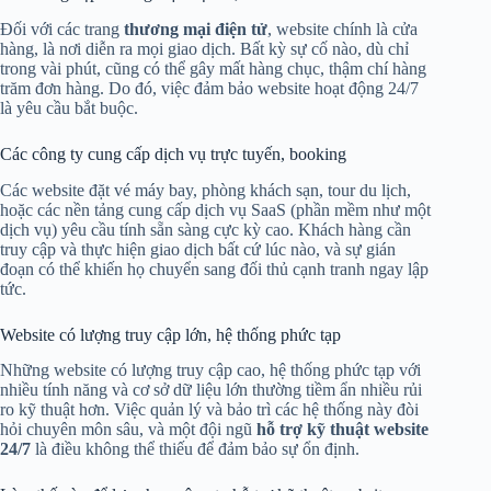
Đối với các trang
thương mại điện tử
, website chính là cửa
hàng, là nơi diễn ra mọi giao dịch. Bất kỳ sự cố nào, dù chỉ
trong vài phút, cũng có thể gây mất hàng chục, thậm chí hàng
trăm đơn hàng. Do đó, việc đảm bảo website hoạt động 24/7
là yêu cầu bắt buộc.
Các công ty cung cấp dịch vụ trực tuyến, booking
Các website đặt vé máy bay, phòng khách sạn, tour du lịch,
hoặc các nền tảng cung cấp dịch vụ SaaS (phần mềm như một
dịch vụ) yêu cầu tính sẵn sàng cực kỳ cao. Khách hàng cần
truy cập và thực hiện giao dịch bất cứ lúc nào, và sự gián
đoạn có thể khiến họ chuyển sang đối thủ cạnh tranh ngay lập
tức.
Website có lượng truy cập lớn, hệ thống phức tạp
Những website có lượng truy cập cao, hệ thống phức tạp với
nhiều tính năng và cơ sở dữ liệu lớn thường tiềm ẩn nhiều rủi
ro kỹ thuật hơn. Việc quản lý và bảo trì các hệ thống này đòi
hỏi chuyên môn sâu, và một đội ngũ
hỗ trợ kỹ thuật website
24/7
là điều không thể thiếu để đảm bảo sự ổn định.