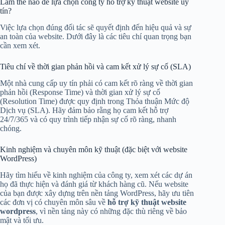
Làm thế nào để lựa chọn công ty hỗ trợ kỹ thuật website uy
tín?
Việc lựa chọn đúng đối tác sẽ quyết định đến hiệu quả và sự
an toàn của website. Dưới đây là các tiêu chí quan trọng bạn
cần xem xét.
Tiêu chí về thời gian phản hồi và cam kết xử lý sự cố (SLA)
Một nhà cung cấp uy tín phải có cam kết rõ ràng về thời gian
phản hồi (Response Time) và thời gian xử lý sự cố
(Resolution Time) được quy định trong Thỏa thuận Mức độ
Dịch vụ (SLA). Hãy đảm bảo rằng họ cam kết hỗ trợ
24/7/365 và có quy trình tiếp nhận sự cố rõ ràng, nhanh
chóng.
Kinh nghiệm và chuyên môn kỹ thuật (đặc biệt với website
WordPress)
Hãy tìm hiểu về kinh nghiệm của công ty, xem xét các dự án
họ đã thực hiện và đánh giá từ khách hàng cũ. Nếu website
của bạn được xây dựng trên nền tảng WordPress, hãy ưu tiên
các đơn vị có chuyên môn sâu về
hỗ trợ kỹ thuật website
wordpress
, vì nền tảng này có những đặc thù riêng về bảo
mật và tối ưu.