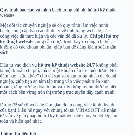
Quy trình báo cáo và minh bạch trong chi phí hỗ trợ kỹ thuật
website
Một đối tác chuyên nghiệp sẽ có quy trình làm việc minh
bạch, cung cấp báo cáo định kỳ về tình trạng website, các
công việc đã thực hiện và các vấn đề đã xử lý.
Chi phí hỗ trợ
kỹ thuật website
cũng cần được trình bày rõ ràng, chi tiết,
không có các khoản phí ẩn, giúp bạn dễ dàng kiểm soát ngân
sách.
Đầu tư vào dịch vụ
hỗ trợ kỹ thuật website 24/7
không phải
là một khoản chi phí, mà là một khoản đầu tư chiến lược. Nó
đảm bảo “sức khỏe” cho tài sản số quan trọng nhất của doanh
nghiệp, giúp bạn an tâm tập trung vào việc phát triển kinh
doanh, tăng trưởng doanh thu và xây dựng uy tín thương hiệu
một cách bền vững trên thị trường trực tuyến đầy cạnh tranh.
Đừng để sự cố website làm gián đoạn công việc kinh doanh
của bạn! Liên hệ ngay với chúng tôi tại VINASOFT để nhận
tư vấn về giải pháp hỗ trợ kỹ thuật website chuyên nghiệp, an
toàn và hiệu quả nhất.
Thông tin liên hệ: