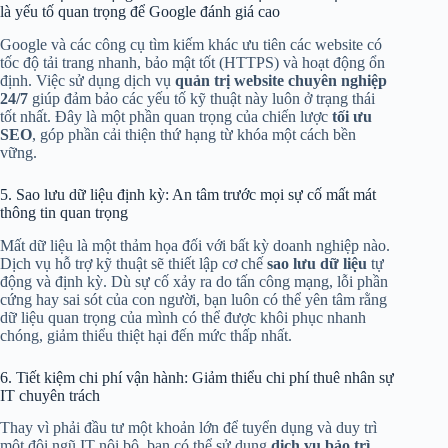
là yếu tố quan trọng để Google đánh giá cao
Google và các công cụ tìm kiếm khác ưu tiên các website có
tốc độ tải trang nhanh, bảo mật tốt (HTTPS) và hoạt động ổn
định. Việc sử dụng dịch vụ
quản trị website chuyên nghiệp
24/7
giúp đảm bảo các yếu tố kỹ thuật này luôn ở trạng thái
tốt nhất. Đây là một phần quan trọng của chiến lược
tối ưu
SEO
, góp phần cải thiện thứ hạng từ khóa một cách bền
vững.
5. Sao lưu dữ liệu định kỳ: An tâm trước mọi sự cố mất mát
thông tin quan trọng
Mất dữ liệu là một thảm họa đối với bất kỳ doanh nghiệp nào.
Dịch vụ hỗ trợ kỹ thuật sẽ thiết lập cơ chế
sao lưu dữ liệu
tự
động và định kỳ. Dù sự cố xảy ra do tấn công mạng, lỗi phần
cứng hay sai sót của con người, bạn luôn có thể yên tâm rằng
dữ liệu quan trọng của mình có thể được khôi phục nhanh
chóng, giảm thiểu thiệt hại đến mức thấp nhất.
6. Tiết kiệm chi phí vận hành: Giảm thiểu chi phí thuê nhân sự
IT chuyên trách
Thay vì phải đầu tư một khoản lớn để tuyển dụng và duy trì
một đội ngũ IT nội bộ, bạn có thể sử dụng
dịch vụ bảo trì