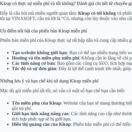
Kleap có thực sự miễn phí và tốt không? Đánh giá chi tiết từ chuyên g
Đây là câu hỏi mà nhiều người quan tâm:
Kleap có tốt không
và phiê
tôi tại VINASOFT, câu trả lời là “Có, nhưng còn tùy thuộc vào nhu cầ
Ưu điểm nổi bật của phiên bản Kleap miễn phí
Phiên bản miễn phí của Kleap thực sự rất hấp dẫn và cung cấp nhiều gi
Tạo website không giới hạn
: Bạn có thể tạo nhiều trang trên w
Hosting và tên miền phụ miễn phí
: Không cần lo lắng về chi p
Các tính năng cơ bản
: Bao gồm các công cụ SEO, tích hợp mạn
Tốc độ và sự đơn giản
: Đây là lợi thế cạnh tranh lớn nhất, giú
Những lưu ý và hạn chế khi sử dụng Kleap miễn phí
Mặc dù gói miễn phí rất tốt, nó vẫn có một số hạn chế bạn cần biết:
Tên miền phụ của Kleap
: Website của bạn sẽ mang thương hiệ
gói trả phí.
Giới hạn tính năng nâng cao
: Các tính năng cao cấp như thươ
tích hợp phức tạp sẽ bị giới hạn.
Hiển thị quảng cáo của Kleap
: Phiên bản miễn phí có thể hiển