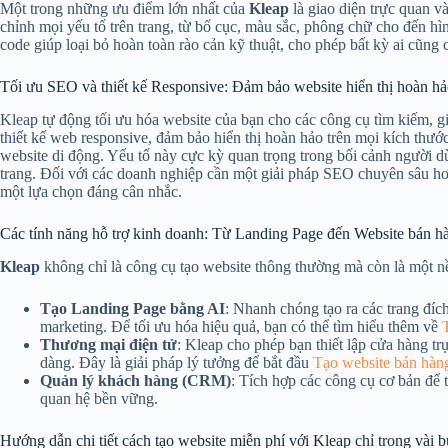
Một trong những ưu điểm lớn nhất của
Kleap
là giao diện trực quan v
chỉnh mọi yếu tố trên trang, từ bố cục, màu sắc, phông chữ cho đến h
code giúp loại bỏ hoàn toàn rào cản kỹ thuật, cho phép bất kỳ ai cũng 
Tối ưu SEO và thiết kế Responsive: Đảm bảo website hiển thị hoàn hảo 
Kleap tự động tối ưu hóa website của bạn cho các công cụ tìm kiếm, gi
thiết kế web responsive, đảm bảo hiển thị hoàn hảo trên mọi kích thướ
website di động. Yếu tố này cực kỳ quan trọng trong bối cảnh người dù
trang. Đối với các doanh nghiệp cần một giải pháp SEO chuyên sâu hơ
một lựa chọn đáng cân nhắc.
Các tính năng hỗ trợ kinh doanh: Từ Landing Page đến Website bán h
Kleap
không chỉ là công cụ tạo website thông thường mà còn là một nề
Tạo Landing Page bằng AI
: Nhanh chóng tạo ra các trang đíc
marketing. Để tối ưu hóa hiệu quả, bạn có thể tìm hiểu thêm về
Thương mại điện tử
: Kleap cho phép bạn thiết lập cửa hàng t
dàng. Đây là giải pháp lý tưởng để bắt đầu
Tạo website bán hàn
Quản lý khách hàng (CRM)
: Tích hợp các công cụ cơ bản để 
quan hệ bền vững.
Hướng dẫn chi tiết cách tạo website miễn phí với Kleap chỉ trong vài 