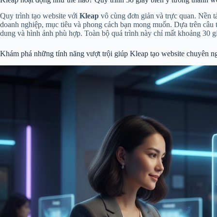
Quy trình tạo website với
Kleap
vô cùng đơn giản và trực quan. Nền t
doanh nghiệp, mục tiêu và phong cách bạn mong muốn. Dựa trên câu trả
dung và hình ảnh phù hợp. Toàn bộ quá trình này chỉ mất khoảng 30 gi
Khám phá những tính năng vượt trội giúp Kleap tạo website chuyên n