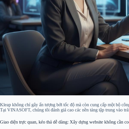
Kleap không chỉ gây ấn tượng bởi tốc độ mà còn cung cấp một bộ côn
Tại VINASOFT, chúng tôi đánh giá cao các nền tảng tập trung vào trải
Giao diện trực quan, kéo thả dễ dàng: Xây dựng website không cần c