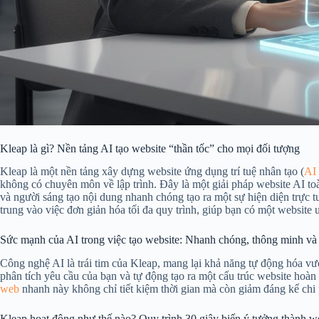
Kleap là gì? Nền tảng AI tạo website “thần tốc” cho mọi đối tượng
Kleap là một nền tảng xây dựng website ứng dụng trí tuệ nhân tạo (
AI 
không có chuyên môn về lập trình. Đây là một giải pháp website AI to
và người sáng tạo nội dung nhanh chóng tạo ra một sự hiện diện trực
trung vào việc đơn giản hóa tối đa quy trình, giúp bạn có một website ưu
Sức mạnh của AI trong việc tạo website: Nhanh chóng, thông minh và 
Công nghệ AI là trái tim của Kleap, mang lại khả năng tự động hóa vượt 
phân tích yêu cầu của bạn và tự động tạo ra một cấu trúc website hoàn
web
nhanh này không chỉ tiết kiệm thời gian mà còn giảm đáng kể chi p
Kleap hoạt động như thế nào? Quy trình 30 giây biến ý tưởng thành w