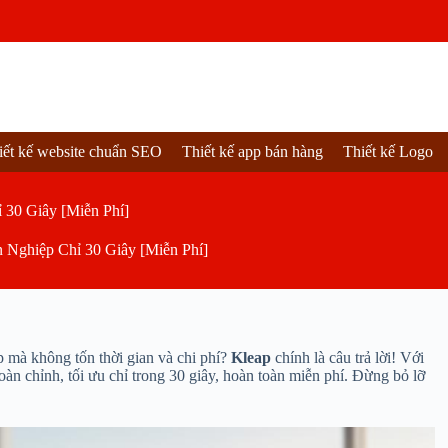
iết kế website chuẩn SEO
Thiết kế app bán hàng
Thiết kế Logo
 30 Giây [Miễn Phí]
 Nghiệp Chỉ 30 Giây [Miễn Phí]
p mà không tốn thời gian và chi phí?
Kleap
chính là câu trả lời! Với
n chỉnh, tối ưu chỉ trong 30 giây, hoàn toàn miễn phí. Đừng bỏ lỡ