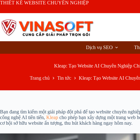
Chuyển
THIẾT KẾ WEBSITE CHUYÊN NGHIỆP
đến
phần
nội
dung
Dịch vụ SEO
Th
Kleap: Tạo Website AI Chuyên Nghiệp Chỉ
Trang chủ
Tin tức
Kleap: Tạo Website AI Chuyên
Bạn đang tìm kiếm một giải pháp đột phá để tạo website chuyên nghiệ
công nghệ AI tiên tiến,
Kleap
cho phép bạn xây dựng một trang web hoà
cơ hội sở hữu website ấn tượng, thu hút khách hàng ngay hôm nay.