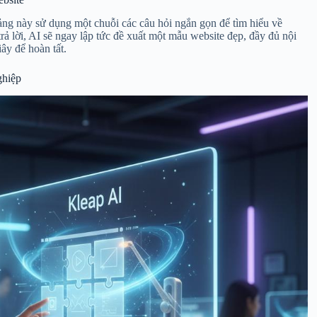
ảng này sử dụng một chuỗi các câu hỏi ngắn gọn để tìm hiểu về
 lời, AI sẽ ngay lập tức đề xuất một mẫu website đẹp, đầy đủ nội
ây để hoàn tất.
ghiệp