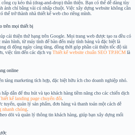
à công cụ kéo thả (drag-and-drop) thân thiện. Bạn có thể dễ dàng tùy
ình ảnh chỉ bằng vài cú nhấp chuột. Việc xây dựng website không cần
có thể trở thành nhà thiết kế web cho riêng mình.
trên mọi thiết bị
úp cải thiện thứ hạng trên Google. Mọi trang web được tạo ra đều có
c màn hình, từ máy tính để bàn đến máy tính bảng và đặc biệt là
ng di động ngày càng tăng, đồng thời góp phần cải thiện tốc độ tải
n, việc tìm đến các dịch vụ
Thiết kế website chuẩn SEO TP.HCM
là
àng online
n tảng marketing tích hợp, đặc biệt hữu ích cho doanh nghiệp nhỏ.
h hấp dẫn để thu hút và tạo khách hàng tiềm năng cho các chiến dịch
Thiết kế landing page chuyển đổi
.
rực tuyến, quản lý sản phẩm, đơn hàng và thanh toán một cách dễ
g nhanh chóng
.
theo dõi và quản lý thông tin khách hàng, giúp bạn xây dựng mối
bước