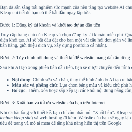
Bạn đã sẵn sàng trải nghiệm sức mạnh của nền tảng tạo website AI c
Kleap chi tiết để bạn có thể bắt đầu ngay lập tức.
Bước 1: Đăng ký tài khoản và khởi tạo dự án đầu tiên
Truy cập trang chủ của Kleap và chọn đăng ký tài khoản miễn phí. Quá
diện khởi tạo. AI sẽ bắt đầu đặt cho bạn một vài câu hỏi đơn giản về l
bán hàng, giới thiệu dịch vụ, xây dựng portfolio cá nhân).
Bước 2: Tùy chỉnh nội dung và thiết kế để website mang dấu ấn riêng
Sau khi AI tạo xong phiên bản đầu tiên, bạn sẽ được chuyển đến trình 
Nội dung
: Chỉnh sửa văn bản, thay thế hình ảnh do AI tạo ra bằ
Màu sắc và phông chữ
: Lựa chọn bảng màu và kiểu chữ phù h
Bố cục
: Thêm, xóa hoặc sắp xếp lại các khối nội dung bằng côn
Bước 3: Xuất bản và tối ưu website của bạn trên Internet
Khi đã hài lòng với thiết kế, bạn chỉ cần nhấn nút “Xuất bản”. Kleap 
tenban.kleap.site
) và web hosting đi kèm. Website của bạn sẽ ngay lậ
tiêu đề trang và mô tả meta để tăng khả năng hiển thị trên Google.