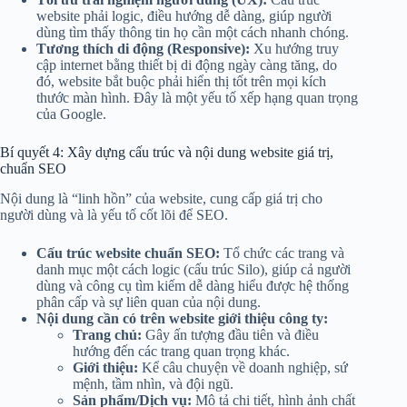
website phải logic, điều hướng dễ dàng, giúp người
dùng tìm thấy thông tin họ cần một cách nhanh chóng.
Tương thích di động (Responsive):
Xu hướng truy
cập internet bằng thiết bị di động ngày càng tăng, do
đó, website bắt buộc phải hiển thị tốt trên mọi kích
thước màn hình. Đây là một yếu tố xếp hạng quan trọng
của Google.
Bí quyết 4: Xây dựng cấu trúc và nội dung website giá trị,
chuẩn SEO
Nội dung là “linh hồn” của website, cung cấp giá trị cho
người dùng và là yếu tố cốt lõi để SEO.
Cấu trúc website chuẩn SEO:
Tổ chức các trang và
danh mục một cách logic (cấu trúc Silo), giúp cả người
dùng và công cụ tìm kiếm dễ dàng hiểu được hệ thống
phân cấp và sự liên quan của nội dung.
Nội dung cần có trên website giới thiệu công ty:
Trang chủ:
Gây ấn tượng đầu tiên và điều
hướng đến các trang quan trọng khác.
Giới thiệu:
Kể câu chuyện về doanh nghiệp, sứ
mệnh, tầm nhìn, và đội ngũ.
Sản phẩm/Dịch vụ:
Mô tả chi tiết, hình ảnh chất