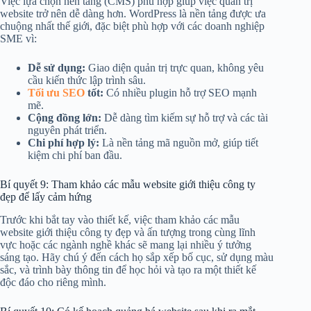
Việc lựa chọn nền tảng (CMS) phù hợp giúp việc quản trị
website trở nên dễ dàng hơn. WordPress là nền tảng được ưa
chuộng nhất thế giới, đặc biệt phù hợp với các doanh nghiệp
SME vì:
Dễ sử dụng:
Giao diện quản trị trực quan, không yêu
cầu kiến thức lập trình sâu.
Tối ưu SEO
tốt:
Có nhiều plugin hỗ trợ SEO mạnh
mẽ.
Cộng đồng lớn:
Dễ dàng tìm kiếm sự hỗ trợ và các tài
nguyên phát triển.
Chi phí hợp lý:
Là nền tảng mã nguồn mở, giúp tiết
kiệm chi phí ban đầu.
Bí quyết 9: Tham khảo các mẫu website giới thiệu công ty
đẹp để lấy cảm hứng
Trước khi bắt tay vào thiết kế, việc tham khảo các mẫu
website giới thiệu công ty đẹp và ấn tượng trong cùng lĩnh
vực hoặc các ngành nghề khác sẽ mang lại nhiều ý tưởng
sáng tạo. Hãy chú ý đến cách họ sắp xếp bố cục, sử dụng màu
sắc, và trình bày thông tin để học hỏi và tạo ra một thiết kế
độc đáo cho riêng mình.