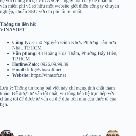
hệ với chúng tôi tại VINASOFT ngay hôm nay để nhận tư
vấn miễn phí và sở hữu một website giới thiệu công ty chuyên
nghiệp, chuẩn SEO với chi phí tối ưu nhất!
Thông tin liên hệ:
VINASOFT
Công ty:
31/50 Nguyễn Đình Khơi, Phường Tân Sơn
Nhất, TP.HCM
Văn phòng:
48 Hoàng Hoa Thám, Phường Bảy Hiền,
TP.HCM
Hotline/Zalo:
0926.09.99.39
Email:
info@vinasoft.net
Website:
https://vinasoft.net
Lưu ý: Thông tin trong bài viết này chỉ mang tính chất tham
khảo. Để được tư vấn tốt nhất, vui lòng liên hệ trực tiếp với
chúng tôi để được tư vấn cụ thể dựa trên nhu cầu thực tế của
bạn.