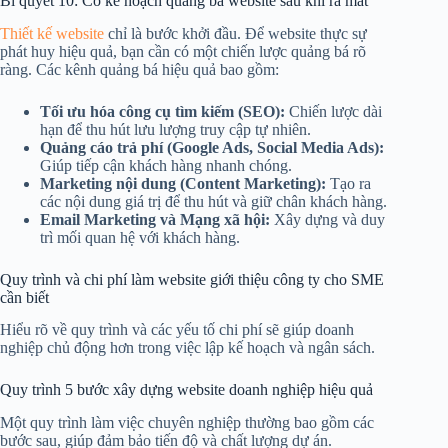
Bí quyết 10: Có kế hoạch quảng bá website sau khi ra mắt
Thiết kế website
chỉ là bước khởi đầu. Để website thực sự
phát huy hiệu quả, bạn cần có một chiến lược quảng bá rõ
ràng. Các kênh quảng bá hiệu quả bao gồm:
Tối ưu hóa công cụ tìm kiếm (SEO):
Chiến lược dài
hạn để thu hút lưu lượng truy cập tự nhiên.
Quảng cáo trả phí (Google Ads, Social Media Ads):
Giúp tiếp cận khách hàng nhanh chóng.
Marketing nội dung (Content Marketing):
Tạo ra
các nội dung giá trị để thu hút và giữ chân khách hàng.
Email Marketing và Mạng xã hội:
Xây dựng và duy
trì mối quan hệ với khách hàng.
Quy trình và chi phí làm website giới thiệu công ty cho SME
cần biết
Hiểu rõ về quy trình và các yếu tố chi phí sẽ giúp doanh
nghiệp chủ động hơn trong việc lập kế hoạch và ngân sách.
Quy trình 5 bước xây dựng website doanh nghiệp hiệu quả
Một quy trình làm việc chuyên nghiệp thường bao gồm các
bước sau, giúp đảm bảo tiến độ và chất lượng dự án.