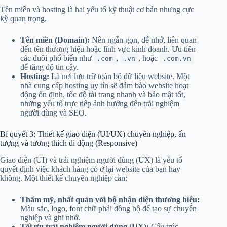
Tên miền và hosting là hai yếu tố kỹ thuật cơ bản nhưng cực
kỳ quan trọng.
Tên miền (Domain):
Nên ngắn gọn, dễ nhớ, liên quan
đến tên thương hiệu hoặc lĩnh vực kinh doanh. Ưu tiên
các đuôi phổ biến như
,
, hoặc
.com
.vn
.com.vn
để tăng độ tin cậy.
Hosting:
Là nơi lưu trữ toàn bộ dữ liệu website. Một
nhà cung cấp hosting uy tín sẽ đảm bảo website hoạt
động ổn định, tốc độ tải trang nhanh và bảo mật tốt,
những yếu tố trực tiếp ảnh hưởng đến trải nghiệm
người dùng và SEO.
Bí quyết 3: Thiết kế giao diện (UI/UX) chuyên nghiệp, ấn
tượng và tương thích di động (Responsive)
Giao diện (UI) và trải nghiệm người dùng (UX) là yếu tố
quyết định việc khách hàng có ở lại website của bạn hay
không. Một thiết kế chuyên nghiệp cần:
Thẩm mỹ, nhất quán với bộ nhận diện thương hiệu:
Màu sắc, logo, font chữ phải đồng bộ để tạo sự chuyên
nghiệp và ghi nhớ.
Tối ưu trải nghiệm người dùng (UX):
Cấu trúc