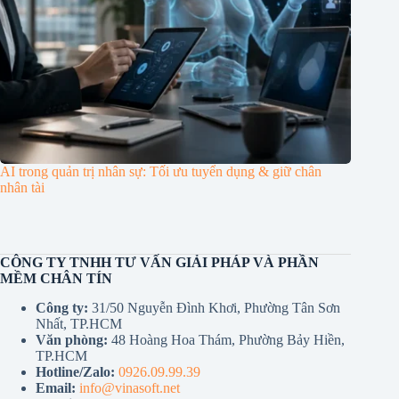
AI trong quản trị nhân sự: Tối ưu tuyển dụng & giữ chân
nhân tài
CÔNG TY TNHH TƯ VẤN GIẢI PHÁP VÀ PHẦN
MỀM CHÂN TÍN
Công ty:
31/50 Nguyễn Đình Khơi, Phường Tân Sơn
Nhất, TP.HCM
Văn phòng:
48 Hoàng Hoa Thám, Phường Bảy Hiền,
TP.HCM
Hotline/Zalo:
0926.09.99.39
Email:
info@vinasoft.net