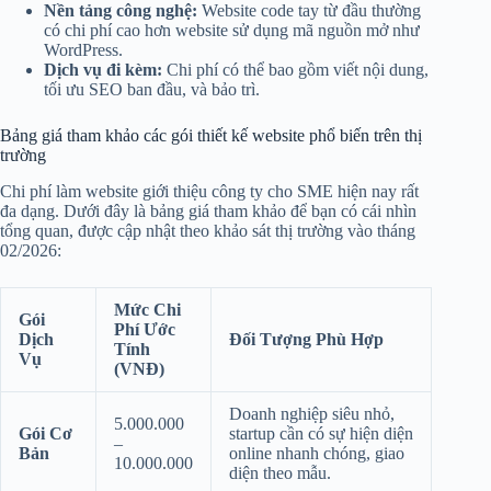
Nền tảng công nghệ:
Website code tay từ đầu thường
có chi phí cao hơn website sử dụng mã nguồn mở như
WordPress.
Dịch vụ đi kèm:
Chi phí có thể bao gồm viết nội dung,
tối ưu SEO ban đầu, và bảo trì.
Bảng giá tham khảo các gói thiết kế website phổ biến trên thị
trường
Chi phí làm website giới thiệu công ty cho SME hiện nay rất
đa dạng. Dưới đây là bảng giá tham khảo để bạn có cái nhìn
tổng quan, được cập nhật theo khảo sát thị trường vào tháng
02/2026:
Mức Chi
Gói
Phí Ước
Dịch
Đối Tượng Phù Hợp
Tính
Vụ
(VNĐ)
Doanh nghiệp siêu nhỏ,
5.000.000
Gói Cơ
startup cần có sự hiện diện
–
Bản
online nhanh chóng, giao
10.000.000
diện theo mẫu.