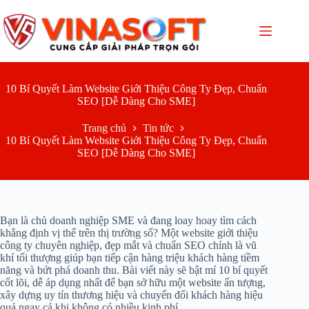
Chuyển
đến
phần
nội
dung
10 Bí Quyết Làm Website Giới Thiệu Công Ty Đẹp, Chuẩn
SEO [Dễ Dàng Cho SME]
Trang chủ
Tin tức
10 Bí Quyết Làm Website Giới Thiệu Công Ty Đẹp, Chuẩn
SEO [Dễ Dàng Cho SME]
Bạn là chủ doanh nghiệp SME và đang loay hoay tìm cách
khẳng định vị thế trên thị trường số? Một website giới thiệu
công ty chuyên nghiệp, đẹp mắt và chuẩn SEO chính là vũ
khí tối thượng giúp bạn tiếp cận hàng triệu khách hàng tiềm
năng và bứt phá doanh thu. Bài viết này sẽ bật mí 10 bí quyết
cốt lõi, dễ áp dụng nhất để bạn sở hữu một website ấn tượng,
xây dựng uy tín thương hiệu và chuyển đổi khách hàng hiệu
quả ngay cả khi không có nhiều kinh phí.