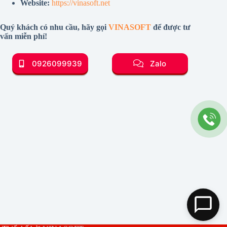
Website:
https://vinasoft.net
Quý khách có nhu cầu, hãy gọi
VINASOFT
để được tư
vấn miễn phí!
0926099939
Zalo