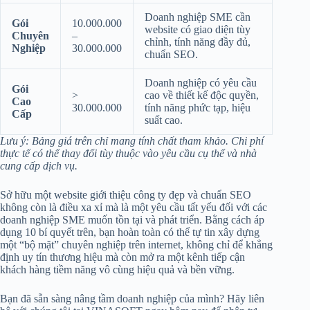
Doanh nghiệp SME cần
Gói
10.000.000
website có giao diện tùy
Chuyên
–
chỉnh, tính năng đầy đủ,
Nghiệp
30.000.000
chuẩn SEO.
Doanh nghiệp có yêu cầu
Gói
>
cao về thiết kế độc quyền,
Cao
30.000.000
tính năng phức tạp, hiệu
Cấp
suất cao.
Lưu ý: Bảng giá trên chỉ mang tính chất tham khảo. Chi phí
thực tế có thể thay đổi tùy thuộc vào yêu cầu cụ thể và nhà
cung cấp dịch vụ.
Sở hữu một website giới thiệu công ty đẹp và chuẩn SEO
không còn là điều xa xỉ mà là một yêu cầu tất yếu đối với các
doanh nghiệp SME muốn tồn tại và phát triển. Bằng cách áp
dụng 10 bí quyết trên, bạn hoàn toàn có thể tự tin xây dựng
một “bộ mặt” chuyên nghiệp trên internet, không chỉ để khẳng
định uy tín thương hiệu mà còn mở ra một kênh tiếp cận
khách hàng tiềm năng vô cùng hiệu quả và bền vững.
Bạn đã sẵn sàng nâng tầm doanh nghiệp của mình? Hãy liên