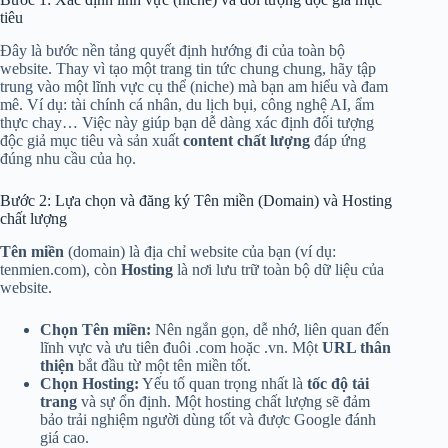
tiêu
Đây là bước nền tảng quyết định hướng đi của toàn bộ
website. Thay vì tạo một trang tin tức chung chung, hãy tập
trung vào một lĩnh vực cụ thể (niche) mà bạn am hiểu và đam
mê. Ví dụ: tài chính cá nhân, du lịch bụi, công nghệ AI, ẩm
thực chay… Việc này giúp bạn dễ dàng xác định đối tượng
độc giả mục tiêu và sản xuất
content chất lượng
đáp ứng
đúng nhu cầu của họ.
Bước 2: Lựa chọn và đăng ký Tên miền (Domain) và Hosting
chất lượng
Tên miền
(domain) là địa chỉ website của bạn (ví dụ:
tenmien.com), còn
Hosting
là nơi lưu trữ toàn bộ dữ liệu của
website.
Chọn Tên miền:
Nên ngắn gọn, dễ nhớ, liên quan đến
lĩnh vực và ưu tiên đuôi .com hoặc .vn. Một
URL thân
thiện
bắt đầu từ một tên miền tốt.
Chọn Hosting:
Yếu tố quan trọng nhất là
tốc độ tải
trang
và sự ổn định. Một hosting chất lượng sẽ đảm
bảo trải nghiệm người dùng tốt và được Google đánh
giá cao.