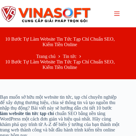
Chuyển
đến
phần
nội
dung
10 Bước Tự Làm Website Tin Tức Tạp Chí Chuẩn SEO,
Kiếm Tiền Online
Trang chủ
Tin tức
10 Bước Tự Làm Website Tin Tức Tạp Chí Chuẩn SEO,
Kiếm Tiền Online
Bạn muốn sở hữu một website tin tức, tạp chí chuyên nghiệp
để xây dựng thương hiệu, chia sẻ thông tin và tạo nguồn thu
nhập thụ động? Bài viết này sẽ hướng dẫn chi tiết 10 bước
làm website tin tức tạp chí
chuẩn SEO bằng nền tảng
WordPress một cách đơn giản và hiệu quả nhất. Hãy cùng
khám phá quy trình từ A-Z để biến ý tưởng của bạn thành một
trang web thành công và bắt đầu hành trình kiếm tiền online
ngay hôm nay.