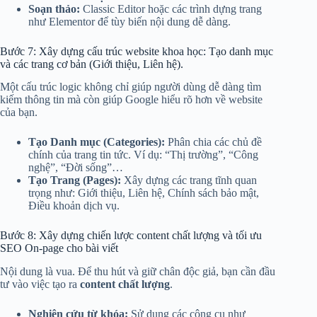
Soạn thảo:
Classic Editor hoặc các trình dựng trang
như Elementor để tùy biến nội dung dễ dàng.
Bước 7: Xây dựng cấu trúc website khoa học: Tạo danh mục
và các trang cơ bản (Giới thiệu, Liên hệ).
Một cấu trúc logic không chỉ giúp người dùng dễ dàng tìm
kiếm thông tin mà còn giúp Google hiểu rõ hơn về website
của bạn.
Tạo Danh mục (Categories):
Phân chia các chủ đề
chính của trang tin tức. Ví dụ: “Thị trường”, “Công
nghệ”, “Đời sống”…
Tạo Trang (Pages):
Xây dựng các trang tĩnh quan
trọng như: Giới thiệu, Liên hệ, Chính sách bảo mật,
Điều khoản dịch vụ.
Bước 8: Xây dựng chiến lược content chất lượng và tối ưu
SEO On-page cho bài viết
Nội dung là vua. Để thu hút và giữ chân độc giả, bạn cần đầu
tư vào việc tạo ra
content chất lượng
.
Nghiên cứu từ khóa:
Sử dụng các công cụ như