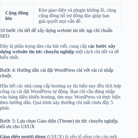
Kho giao diện và plugin khổng lồ, cùng
Cộng đồng
cộng đồng hỗ trợ đông đảo giúp bạn
lớn
giải quyết mọi vấn đề.
10 bước chi tiết để xây dựng website tin tức tạp chí chuẩn
SEO
Đây là phần trọng tâm của bài viết, cung cấp
các bước xây
dựng website tin tức chuyên nghiệp
một cách chi tiết và dễ
hiểu nhất.
Bước 4: Hướng dẫn cài đặt WordPress chỉ với vài cú nhấp
chuột.
Hầu hết các nhà cung cấp hosting uy tín hiện nay đều tích hợp
công cụ cài đặt WordPress tự động. Bạn chỉ cần đăng nhập
vào bảng điều khiển hosting, tìm mục WordPress và thực hiện
theo hướng dẫn. Quá trình này thường chỉ mất chưa đầy 5
phút.
Bước 5: Lựa chọn Giao diện (Theme) tin tức chuyên nghiệp,
tối ưu cho UI/UX
Giao diện người dùng
(UI/UX) là yếu tố sống còn của một