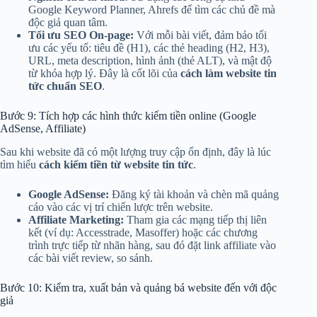
Google Keyword Planner, Ahrefs để tìm các chủ đề mà
độc giả quan tâm.
Tối ưu SEO On-page:
Với mỗi bài viết, đảm bảo tối
ưu các yếu tố: tiêu đề (H1), các thẻ heading (H2, H3),
URL, meta description, hình ảnh (thẻ ALT), và mật độ
từ khóa hợp lý. Đây là cốt lõi của
cách làm website tin
tức chuẩn SEO
.
Bước 9: Tích hợp các hình thức kiếm tiền online (Google
AdSense, Affiliate)
Sau khi website đã có một lượng truy cập ổn định, đây là lúc
tìm hiểu
cách kiếm tiền từ website tin tức
.
Google AdSense:
Đăng ký tài khoản và chèn mã quảng
cáo vào các vị trí chiến lược trên website.
Affiliate Marketing:
Tham gia các mạng tiếp thị liên
kết (ví dụ: Accesstrade, Masoffer) hoặc các chương
trình trực tiếp từ nhãn hàng, sau đó đặt link affiliate vào
các bài viết review, so sánh.
Bước 10: Kiểm tra, xuất bản và quảng bá website đến với độc
giả