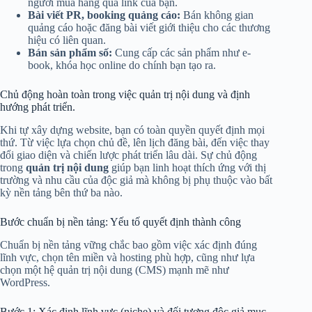
người mua hàng qua link của bạn.
Bài viết PR, booking quảng cáo:
Bán không gian
quảng cáo hoặc đăng bài viết giới thiệu cho các thương
hiệu có liên quan.
Bán sản phẩm số:
Cung cấp các sản phẩm như e-
book, khóa học online do chính bạn tạo ra.
Chủ động hoàn toàn trong việc quản trị nội dung và định
hướng phát triển.
Khi tự xây dựng website, bạn có toàn quyền quyết định mọi
thứ. Từ việc lựa chọn chủ đề, lên lịch đăng bài, đến việc thay
đổi giao diện và chiến lược phát triển lâu dài. Sự chủ động
trong
quản trị nội dung
giúp bạn linh hoạt thích ứng với thị
trường và nhu cầu của độc giả mà không bị phụ thuộc vào bất
kỳ nền tảng bên thứ ba nào.
Bước chuẩn bị nền tảng: Yếu tố quyết định thành công
Chuẩn bị nền tảng vững chắc bao gồm việc xác định đúng
lĩnh vực, chọn tên miền và hosting phù hợp, cũng như lựa
chọn một hệ quản trị nội dung (CMS) mạnh mẽ như
WordPress.
Bước 1: Xác định lĩnh vực (niche) và đối tượng độc giả mục