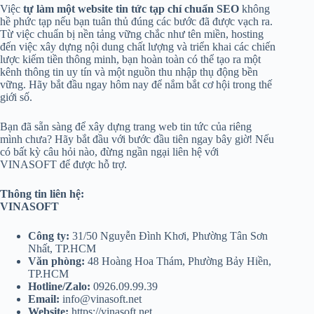
Việc
tự làm một website tin tức tạp chí chuẩn SEO
không
hề phức tạp nếu bạn tuân thủ đúng các bước đã được vạch ra.
Từ việc chuẩn bị nền tảng vững chắc như tên miền, hosting
đến việc xây dựng nội dung chất lượng và triển khai các chiến
lược kiếm tiền thông minh, bạn hoàn toàn có thể tạo ra một
kênh thông tin uy tín và một nguồn thu nhập thụ động bền
vững. Hãy bắt đầu ngay hôm nay để nắm bắt cơ hội trong thế
giới số.
Bạn đã sẵn sàng để xây dựng trang web tin tức của riêng
mình chưa? Hãy bắt đầu với bước đầu tiên ngay bây giờ! Nếu
có bất kỳ câu hỏi nào, đừng ngần ngại liên hệ với
VINASOFT để được hỗ trợ.
Thông tin liên hệ:
VINASOFT
Công ty:
31/50 Nguyễn Đình Khơi, Phường Tân Sơn
Nhất, TP.HCM
Văn phòng:
48 Hoàng Hoa Thám, Phường Bảy Hiền,
TP.HCM
Hotline/Zalo:
0926.09.99.39
Email:
info@vinasoft.net
Website:
https://vinasoft.net