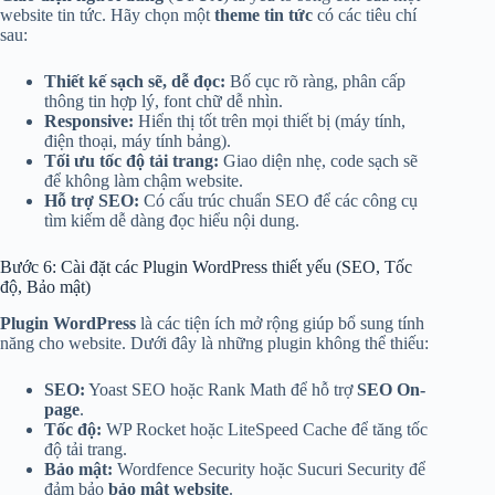
website tin tức. Hãy chọn một
theme tin tức
có các tiêu chí
sau:
Thiết kế sạch sẽ, dễ đọc:
Bố cục rõ ràng, phân cấp
thông tin hợp lý, font chữ dễ nhìn.
Responsive:
Hiển thị tốt trên mọi thiết bị (máy tính,
điện thoại, máy tính bảng).
Tối ưu tốc độ tải trang:
Giao diện nhẹ, code sạch sẽ
để không làm chậm website.
Hỗ trợ SEO:
Có cấu trúc chuẩn SEO để các công cụ
tìm kiếm dễ dàng đọc hiểu nội dung.
Bước 6: Cài đặt các Plugin WordPress thiết yếu (SEO, Tốc
độ, Bảo mật)
Plugin WordPress
là các tiện ích mở rộng giúp bổ sung tính
năng cho website. Dưới đây là những plugin không thể thiếu:
SEO:
Yoast SEO hoặc Rank Math để hỗ trợ
SEO On-
page
.
Tốc độ:
WP Rocket hoặc LiteSpeed Cache để tăng tốc
độ tải trang.
Bảo mật:
Wordfence Security hoặc Sucuri Security để
đảm bảo
bảo mật website
.