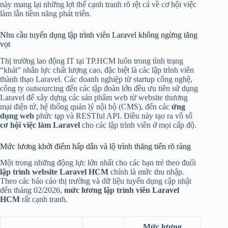
này mang lại những lợi thế cạnh tranh rõ rệt cả về cơ hội việc
làm lẫn tiềm năng phát triển.
Nhu cầu tuyển dụng lập trình viên Laravel không ngừng tăng
vọt
Thị trường lao động IT tại TP.HCM luôn trong tình trạng
“khát” nhân lực chất lượng cao, đặc biệt là các lập trình viên
thành thạo Laravel. Các doanh nghiệp từ startup công nghệ,
công ty outsourcing đến các tập đoàn lớn đều ưu tiên sử dụng
Laravel để xây dựng các sản phẩm web từ website thương
mại điện tử, hệ thống quản lý nội bộ (CMS), đến các
ứng
dụng web
phức tạp và RESTful API. Điều này tạo ra vô số
cơ hội việc làm Laravel
cho các lập trình viên ở mọi cấp độ.
Mức lương khởi điểm hấp dẫn và lộ trình thăng tiến rõ ràng
Một trong những động lực lớn nhất cho các bạn trẻ theo đuổi
lập trình website Laravel HCM
chính là mức thu nhập.
Theo các báo cáo thị trường và dữ liệu tuyển dụng cập nhật
đến tháng 02/2026,
mức lương lập trình viên Laravel
HCM
rất cạnh tranh.
Mức lương