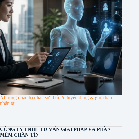
AI trong quản trị nhân sự: Tối ưu tuyển dụng & giữ chân
nhân tài
CÔNG TY TNHH TƯ VẤN GIẢI PHÁP VÀ PHẦN
MỀM CHÂN TÍN