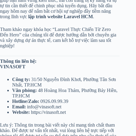
giúp bạn nắm vững kiến thức, mà còn trang bị kỹ năng và sự
tự tin cần thiết để chinh phục nhà tuyển dụng. Hãy bắt đầu
ngay hôm nay để nắm bắt cơ hội sự nghiệp đầy tiềm năng
trong lĩnh vực
lập trình website Laravel HCM
.
Tham khảo ngay khóa học “Laravel Thực Chiến Từ Zero
Đến Hero” của chúng tôi để được hướng dẫn bởi chuyên gia
và xây dựng dự án thực tế, cam kết hỗ trợ việc làm sau tốt
nghiệp!
Thông tin liên hệ:
VINASOFT
Công ty:
31/50 Nguyễn Đình Khơi, Phường Tân Sơn
Nhất, TP.HCM
Văn phòng:
48 Hoàng Hoa Thám, Phường Bảy Hiền,
TP.HCM
Hotline/Zalo:
0926.09.99.39
Email:
info@vinasoft.net
Website:
https://vinasoft.net
Lưu ý: Thông tin trong bài viết này chỉ mang tính chất tham
khảo. Để được tư vấn tốt nhất, vui lòng liên hệ trực tiếp với
chúng tôi để được tư vấn cụ thể dựa trên nhu cầu thực tế của