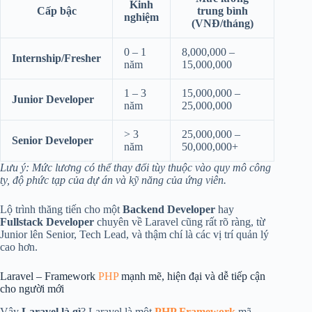
Kinh
Cấp bậc
trung bình
nghiệm
(VNĐ/tháng)
0 – 1
8,000,000 –
Internship/Fresher
năm
15,000,000
1 – 3
15,000,000 –
Junior Developer
năm
25,000,000
> 3
25,000,000 –
Senior Developer
năm
50,000,000+
Lưu ý: Mức lương có thể thay đổi tùy thuộc vào quy mô công
ty, độ phức tạp của dự án và kỹ năng của ứng viên.
Lộ trình thăng tiến cho một
Backend Developer
hay
Fullstack Developer
chuyên về Laravel cũng rất rõ ràng, từ
Junior lên Senior, Tech Lead, và thậm chí là các vị trí quản lý
cao hơn.
Laravel – Framework
PHP
mạnh mẽ, hiện đại và dễ tiếp cận
cho người mới
Vậy
Laravel là gì
? Laravel là một
PHP Framework
mã