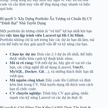
code và câu lệnh truy vấn để ứng dụng chạy nhanh và hiệu
quả hơn.
Bí quyết 5: Xây Dựng Portfolio Ấn Tượng và Chuẩn Bị CV
“Đánh Bại” Nhà Tuyển Dụng
Một portfolio ấn tượng chính là “vũ khí” lợi hại nhất khi bạn
tìm
việc làm lập trình viên Laravel tại Hồ Chí Minh
.
Portfolio không chỉ là nơi trưng bày các dự án bạn đã làm, mà
còn thể hiện tư duy giải quyết vấn đề và kỹ năng của bạn.
Chọn lọc dự án:
Đưa vào 2-3 dự án tốt nhất, thể hiện
được nhiều khía cạnh kỹ thuật khác nhau.
Mô tả rõ ràng:
Với mỗi dự án, hãy ghi rõ vai trò của
bạn, các công nghệ đã sử dụng (Laravel,
VueJS
,
MySQL
,
Docker
,
Git
…), và những thách thức bạn đã
vượt qua.
Mã nguồn công khai:
Đẩy code lên GitHub và đính
kèm link trong CV. Nhà tuyển dụng rất thích xem cách
bạn tổ chức code.
CV chuyên nghiệp:
Trình bày CV gọn gàng, nhấn
mạnh vào kỹ năng Laravel và các dự án thực tế.
Bí quyết 6: Chủ Động Tìm Kiếm Cơ Hội Thực Tập Sinh &