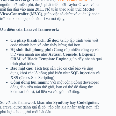
nguồn mở, miễn phí, được phát triển bởi Taylor Otwell và ra
mắt lần đầu vào năm 2011. Nó tuân theo kiến trúc
Model-
View-Controller (MVC)
, giúp việc tổ chức và quản lý code
trở nên khoa học, dễ bảo trì và mở rộng.
Ưu điểm của Laravel framework:
Cú pháp thanh lịch, dễ đọc:
Giúp lập trình viên viết
code nhanh hơn và cảm thấy hứng thú hơn.
Hệ sinh thái phong phú:
Cung cấp nhiều công cụ và
thư viện mạnh mẽ như
Artisan Console
,
Eloquent
ORM
, và
Blade Template Engine
giúp đẩy nhanh quá
trình phát triển.
Bảo mật cao:
Tích hợp sẵn các cơ chế bảo vệ ứng
dụng khỏi các lỗ hổng phổ biến như
SQL injection
và
XSS
(Cross-Site Scripting).
Cộng đồng lớn mạnh:
Với một cộng đồng developer
đông đảo trên toàn thế giới, bạn có thể dễ dàng tìm
kiếm sự hỗ trợ, tài liệu và các gói mở rộng.
So với các framework khác như
Symfony
hay
CodeIgniter
,
Laravel được đánh giá là có “rào cản gia nhập” thấp hơn, rất
phù hợp cho người mới bắt đầu.