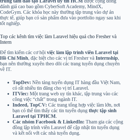
trung tâm đào tạo Laravel uy tín HCM
được cộng đồng
đánh giá cao bao gồm CyberSoft Academy, MindX,
CodeGym. Các khóa học này thường tập trung vào dự án
thực tế, giúp bạn có sản phẩm đưa vào portfolio ngay sau khi
tốt nghiệp.
Top các kênh tìm việc làm Laravel hiệu quả cho Fresher và
Intern
Để tìm kiếm các cơ hội
việc làm lập trình viên Laravel tại
Hồ Chí Minh
, đặc biệt cho các vị trí Fresher và
Internship
,
bạn nên thường xuyên theo dõi các trang tuyển dụng chuyên
về IT.
TopDev:
Nền tảng tuyển dụng IT hàng đầu Việt Nam,
có rất nhiều tin đăng cho vị trí Laravel.
ITViec:
Một trang web uy tín khác, tập trung vào các
công việc “chất” trong ngành IT.
Indeed, TopCV:
Các trang tổng hợp việc làm lớn, nơi
bạn có thể tìm thấy các tin tuyển dụng
thực tập sinh
Laravel tại TPHCM
.
Các nhóm Facebook & LinkedIn:
Tham gia các cộng
đồng lập trình viên Laravel để cập nhật tin tuyển dụng
và kết nối với các nhà tuyển dụng.