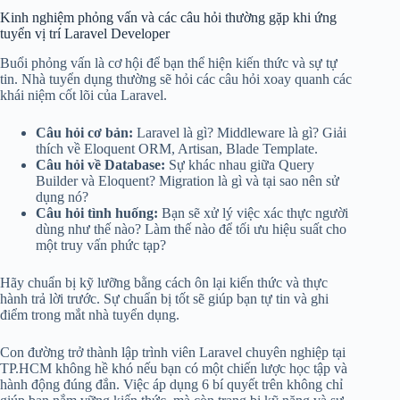
Kinh nghiệm phỏng vấn và các câu hỏi thường gặp khi ứng
tuyển vị trí Laravel Developer
Buổi phỏng vấn là cơ hội để bạn thể hiện kiến thức và sự tự
tin. Nhà tuyển dụng thường sẽ hỏi các câu hỏi xoay quanh các
khái niệm cốt lõi của Laravel.
Câu hỏi cơ bản:
Laravel là gì? Middleware là gì? Giải
thích về Eloquent ORM, Artisan, Blade Template.
Câu hỏi về Database:
Sự khác nhau giữa Query
Builder và Eloquent? Migration là gì và tại sao nên sử
dụng nó?
Câu hỏi tình huống:
Bạn sẽ xử lý việc xác thực người
dùng như thế nào? Làm thế nào để tối ưu hiệu suất cho
một truy vấn phức tạp?
Hãy chuẩn bị kỹ lưỡng bằng cách ôn lại kiến thức và thực
hành trả lời trước. Sự chuẩn bị tốt sẽ giúp bạn tự tin và ghi
điểm trong mắt nhà tuyển dụng.
Con đường trở thành lập trình viên Laravel chuyên nghiệp tại
TP.HCM không hề khó nếu bạn có một chiến lược học tập và
hành động đúng đắn. Việc áp dụng 6 bí quyết trên không chỉ