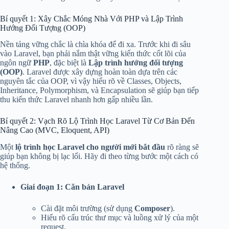
Bí quyết 1: Xây Chắc Móng Nhà Với PHP và Lập Trình
Hướng Đối Tượng (OOP)
Nền tảng vững chắc là chìa khóa để đi xa. Trước khi đi sâu
vào Laravel, bạn phải nắm thật vững kiến thức cốt lõi của
ngôn ngữ
PHP
, đặc biệt là
Lập trình hướng đối tượng
(OOP)
. Laravel được xây dựng hoàn toàn dựa trên các
nguyên tắc của OOP, vì vậy hiểu rõ về Classes, Objects,
Inheritance, Polymorphism, và Encapsulation sẽ giúp bạn tiếp
thu kiến thức Laravel nhanh hơn gấp nhiều lần.
Bí quyết 2: Vạch Rõ Lộ Trình Học Laravel Từ Cơ Bản Đến
Nâng Cao (MVC, Eloquent, API)
Một
lộ trình học Laravel cho người mới bắt đầu
rõ ràng sẽ
giúp bạn không bị lạc lối. Hãy đi theo từng bước một cách có
hệ thống.
Giai đoạn 1: Căn bản Laravel
Cài đặt môi trường (sử dụng
Composer
).
Hiểu rõ cấu trúc thư mục và luồng xử lý của một
request.