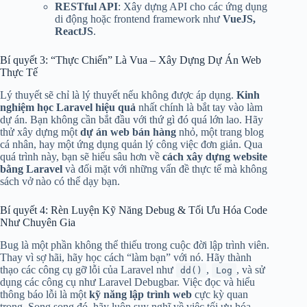
RESTful API
: Xây dựng API cho các ứng dụng
di động hoặc frontend framework như
VueJS,
ReactJS
.
Bí quyết 3: “Thực Chiến” Là Vua – Xây Dựng Dự Án Web
Thực Tế
Lý thuyết sẽ chỉ là lý thuyết nếu không được áp dụng.
Kinh
nghiệm học Laravel hiệu quả
nhất chính là bắt tay vào làm
dự án. Bạn không cần bắt đầu với thứ gì đó quá lớn lao. Hãy
thử xây dựng một
dự án web bán hàng
nhỏ, một trang blog
cá nhân, hay một ứng dụng quản lý công việc đơn giản. Qua
quá trình này, bạn sẽ hiểu sâu hơn về
cách xây dựng website
bằng Laravel
và đối mặt với những vấn đề thực tế mà không
sách vở nào có thể dạy bạn.
Bí quyết 4: Rèn Luyện Kỹ Năng Debug & Tối Ưu Hóa Code
Như Chuyên Gia
Bug là một phần không thể thiếu trong cuộc đời lập trình viên.
Thay vì sợ hãi, hãy học cách “làm bạn” với nó. Hãy thành
thạo các công cụ gỡ lỗi của Laravel như
,
, và sử
dd()
Log
dụng các công cụ như Laravel Debugbar. Việc đọc và hiểu
thông báo lỗi là một
kỹ năng lập trình web
cực kỳ quan
trọng. Song song đó, hãy luôn suy nghĩ về việc tối ưu hóa