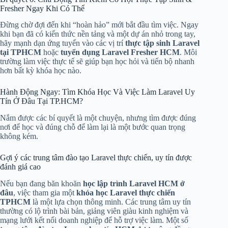
Fresher Ngay Khi Có Thể
Đừng chờ đợi đến khi “hoàn hảo” mới bắt đầu tìm việc. Ngay
khi bạn đã có kiến thức nền tảng và một dự án nhỏ trong tay,
hãy mạnh dạn ứng tuyển vào các vị trí
thực tập sinh Laravel
tại TPHCM
hoặc
tuyển dụng Laravel Fresher HCM
. Môi
trường làm việc thực tế sẽ giúp bạn học hỏi và tiến bộ nhanh
hơn bất kỳ khóa học nào.
Hành Động Ngay: Tìm Khóa Học Và Việc Làm Laravel Uy
Tín Ở Đâu Tại TP.HCM?
Nắm được các bí quyết là một chuyện, nhưng tìm được đúng
nơi để học và đúng chỗ để làm lại là một bước quan trọng
không kém.
Gợi ý các trung tâm đào tạo Laravel thực chiến, uy tín được
đánh giá cao
Nếu bạn đang băn khoăn
học lập trình Laravel HCM ở
đâu
, việc tham gia một
khóa học Laravel thực chiến
TPHCM
là một lựa chọn thông minh. Các trung tâm uy tín
thường có lộ trình bài bản, giảng viên giàu kinh nghiệm và
mạng lưới kết nối doanh nghiệp để hỗ trợ việc làm. Một số