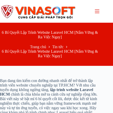
Chuyển
đến
phần
nội
dung
6 Bí Quyết Lập Trình Website Laravel HCM [Nắm Vững &
Ra Việc Ngay]
Trang chủ
Tin tức
6 Bí Quyết Lập Trình Website Laravel HCM [Nắm Vững &
Ra Việc Ngay]
Bạn đang tìm kiếm con đường nhanh nhất để trở thành lập
trình viên website chuyên nghiệp tại TP.HCM? Với nhu cầu
tuyển dụng không ngừng tăng,
lập trình website Laravel
HCM
chính là chìa khóa mở ra cánh cửa sự nghiệp rộng lớn.
Bài viết này sẽ bật mí 6 bí quyết cốt lõi, được đúc kết từ kinh
nghiệm thực chiến, giúp bạn nắm vững framework mạnh mẽ
này và tự tin ứng tuyển, có việc ngay sau khi học xong. Hãy
cùng khám phá lộ trình chinh phục Laravel hiệu quả nhất!