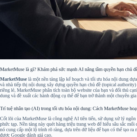
MarketMuse là gì? Khám phá sức mạnh AI nâng tầm quyền hạn chủ đề
MarketMuse
là một nền tảng lập kế hoạch và tối ưu hóa nội dung dựa
và nhà tiếp thị nội dung xây dựng quyền hạn chủ đề (topical authority)
riêng lẻ, MarketMuse phân tích toàn bộ website của bạn và đối thủ cạnh
dung và đề xuất các hành động cụ thể để bạn trở thành một chuyên gia 
Trí tuệ nhân tạo (AI) trong tối ưu hóa nội dung: Cách MarketMuse hoạ
Cốt lõi của MarketMuse là công nghệ AI tiên tiến, sử dụng xử lý ng
phức tạp. Nền tảng này quét hàng triệu trang web để hiểu sâu sắc mối 
nó cung cấp một lộ trình rõ ràng, dựa trên dữ liệu để bạn có thể tạo r
được Google đánh giá cao.