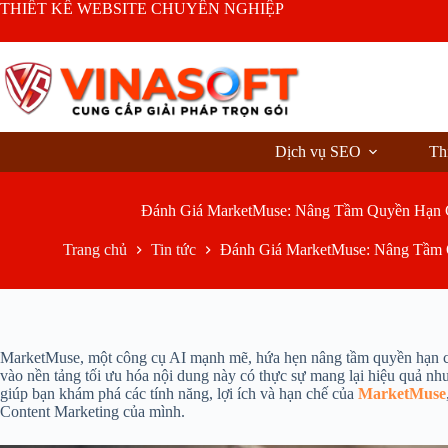
Chuyển
THIẾT KẾ WEBSITE CHUYÊN NGHIỆP
đến
phần
nội
dung
Dịch vụ SEO
Th
Đánh Giá MarketMuse: Nâng Tầm Quyền Hạn 
Trang chủ
Tin tức
Đánh Giá MarketMuse: Nâng Tầm 
MarketMuse, một công cụ AI mạnh mẽ, hứa hẹn nâng tầm quyền hạn chủ
vào nền tảng tối ưu hóa nội dung này có thực sự mang lại hiệu quả n
giúp bạn khám phá các tính năng, lợi ích và hạn chế của
MarketMuse
Content Marketing của mình.