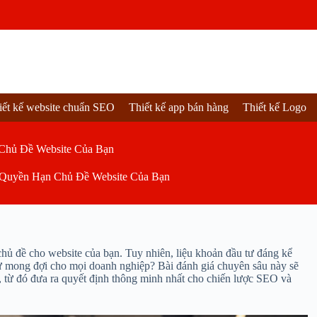
iết kế website chuẩn SEO
Thiết kế app bán hàng
Thiết kế Logo
Chủ Đề Website Của Bạn
Quyền Hạn Chủ Đề Website Của Bạn
 đề cho website của bạn. Tuy nhiên, liệu khoản đầu tư đáng kể
hư mong đợi cho mọi doanh nghiệp? Bài đánh giá chuyên sâu này sẽ
, từ đó đưa ra quyết định thông minh nhất cho chiến lược SEO và