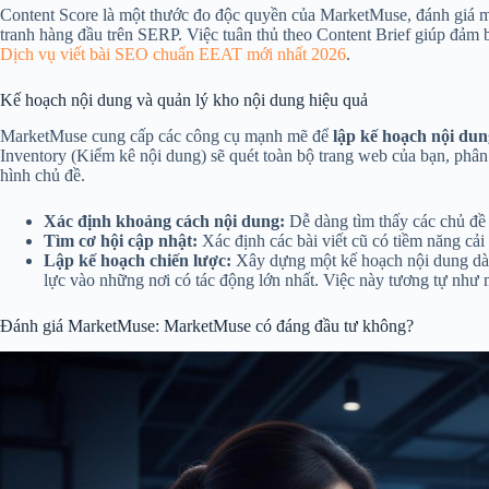
Content Score là một thước đo độc quyền của MarketMuse, đánh giá mứ
tranh hàng đầu trên SERP. Việc tuân thủ theo Content Brief giúp đảm b
Dịch vụ viết bài SEO chuẩn EEAT mới nhất 2026
.
Kế hoạch nội dung và quản lý kho nội dung hiệu quả
MarketMuse cung cấp các công cụ mạnh mẽ để
lập kế hoạch nội dun
Inventory (Kiểm kê nội dung) sẽ quét toàn bộ trang web của bạn, phân 
hình chủ đề.
Xác định khoảng cách nội dung:
Dễ dàng tìm thấy các chủ đề
Tìm cơ hội cập nhật:
Xác định các bài viết cũ có tiềm năng cải 
Lập kế hoạch chiến lược:
Xây dựng một kế hoạch nội dung dài 
lực vào những nơi có tác động lớn nhất. Việc này tương tự như
Đánh giá MarketMuse: MarketMuse có đáng đầu tư không?