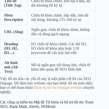
Tiêu đề
Chứa từ khóa chính, nên đặt ở đầu, độ
(Title Tag)
dài khoảng 60 ký tự.
Meta
Chứa từ khóa chính, hấp dẫn, tóm tắt
Description
nội dung, khoảng 155-160 ký tự.
Ngắn gọn, chứa từ khóa chính, không
URL (Slug)
dấu và dùng gạch ngang.
Heading
H1 chứa từ khóa chính. Các thẻ H2,
(H1, H2,
H3 chứa từ khóa phụ hoặc LSI
H3…)
keywords để cấu trúc bài viết.
Alt hình
Mô tả ngắn gọn nội dung ảnh, chứa từ
ảnh (Alt
khóa liên quan để SEO hình ảnh.
Text)
Việc tối ưu hóa các yếu tố này là một phần cốt lõi của SEO
Onpage. Để đảm bảo website của bạn được tối ưu toàn diện,
bạn có thể tham khảo
Dịch vụ tối ưu Onpage website
chuyên
nghiệp.
Các công cụ kiểm tra Mật độ Từ khóa và hỗ trợ tối ưu: Yoast
SEO, Rank Math, Ahrefs, SEMrush