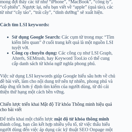
mong đợi thấy các từ như “iPhone”, “MacBook”, “công ty”,
“cổ phiếu”. Ngược lại, nếu bạn viết về “apple” (quả táo), các
từ như “cây táo”, “trái cây”, “dinh dưỡng” sẽ xuất hiện.
Cách tìm LSI keywords:
Sử dụng Google Search:
Các cụm từ trong mục “Tìm
kiếm liên quan” ở cuối trang kết quả là một nguồn LSI
tuyệt vời.
Công cụ chuyên dụng:
Các công cụ như LSI Graph,
Ahrefs, SEMrush, hay Keyword Tool.io có thể cung
cấp danh sách từ khóa ngữ nghĩa phong phú.
Việc sử dụng LSI keywords giúp Google hiểu sâu hơn về chủ
đề bài viết, làm cho nội dung trở nên tự nhiên, phong phú và
đáp ứng tốt hơn ý định tìm kiếm của người dùng, từ đó cải
thiện thứ hạng một cách bền vững.
Chiến lược triển khai Mật độ Từ khóa Thông minh hiệu quả
cho bài viết
Để triển khai một chiến lược
mật độ từ khóa thông minh
thành công, bạn cần kết hợp nhiều yếu tố, từ việc thấu hiểu
người dùng đến việc áp dụng các kỹ thuật SEO Onpage một