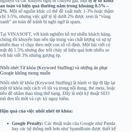
nghiệm và các khuyến nghị từ chuyên gia, một
tỷ lệ từ khóa
an toàn và hiệu quả thường nằm trong khoảng 0.5% –
2%
. Một số nguồn khác có thể đề xuất mức 1-3% hoặc thậm
chí 3-5%, nhưng việc giữ tỷ lệ dưới 2% được xem là “vùng
xanh” an toàn để tránh bị nghi ngờ là spam.
Tại VINASOFT, với kinh nghiệm hỗ trợ nhiều khách hàng,
chúng tôi khuyên bạn nên tập trung vào chất lượng và sự tự
nhiên thay vì chạy theo một con số cố định. Một bài viết có
mật độ 1.5% nhưng đọc trôi chảy sẽ hiệu quả hơn nhiều so
với bài viết 3% nhưng gượng ép.
Nhồi nhét Từ khóa (Keyword Stuffing) và những án phạt
Google không mong muốn
Nhồi nhét từ khóa (Keyword Stuffing) là hành vi lặp đi lặp lại
một từ khóa một cách vô tội vạ trong nội dung, thẻ meta, hoặc
tiêu đề nhằm thao túng thứ hạng. Đây là một kỹ thuật SEO
mũ đen lỗi thời và cực kỳ nguy hiểm.
Hậu quả của việc nhồi nhét từ khóa:
Google Penalty:
Các thuật toán của Google như Panda
hay các hệ thống mới hơn như SpamBrain được thiết kế