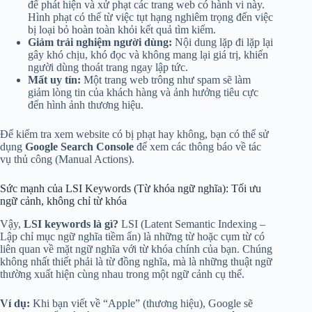
để phát hiện và xử phạt các trang web có hành vi này.
Hình phạt có thể từ việc tụt hạng nghiêm trọng đến việc
bị loại bỏ hoàn toàn khỏi kết quả tìm kiếm.
Giảm trải nghiệm người dùng:
Nội dung lặp đi lặp lại
gây khó chịu, khó đọc và không mang lại giá trị, khiến
người dùng thoát trang ngay lập tức.
Mất uy tín:
Một trang web trông như spam sẽ làm
giảm lòng tin của khách hàng và ảnh hưởng tiêu cực
đến hình ảnh thương hiệu.
Để kiểm tra xem website có bị phạt hay không, bạn có thể sử
dụng
Google Search Console
để xem các thông báo về tác
vụ thủ công (Manual Actions).
Sức mạnh của LSI Keywords (Từ khóa ngữ nghĩa): Tối ưu
ngữ cảnh, không chỉ từ khóa
Vậy,
LSI keywords là gì?
LSI (Latent Semantic Indexing –
Lập chỉ mục ngữ nghĩa tiềm ẩn) là những từ hoặc cụm từ có
liên quan về mặt ngữ nghĩa với từ khóa chính của bạn. Chúng
không nhất thiết phải là từ đồng nghĩa, mà là những thuật ngữ
thường xuất hiện cùng nhau trong một ngữ cảnh cụ thể.
Ví dụ:
Khi bạn viết về “Apple” (thương hiệu), Google sẽ