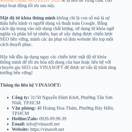
website chuẩn SEO EEAT 2026
sẽ là tiền đề vững chắc cho
mọi hoạt động tối ưu sau này.
Mật độ từ khóa thông minh
không chỉ là con số mà là sự
thấu hiểu hành vi người dùng và thuật toán Google. Bằng
cách tập trung vào nội dung chất lượng, sử dụng từ khóa ngữ
nghĩa và phân bổ tự nhiên, bạn sẽ xây dựng được chiến lược
SEO bền vững, tránh các án phạt và đưa website lên top một
cách thuyết phục.
Hãy bắt đầu áp dụng ngay các chiến lược mật độ từ khóa
thông minh để tối ưu hóa nội dung của bạn hoặc liên hệ với
chuyên gia SEO của VINASOFT để được tư vấn lộ trình tăng
trưởng bền vững!
Thông tin liên hệ VINASOFT:
Công ty:
31/50 Nguyễn Đình Khơi, Phường Tân Sơn
Nhất, TP.HCM
Văn phòng:
48 Hoàng Hoa Thám, Phường Bảy Hiền,
TP.HCM
Hotline/Zalo:
0926.09.99.39
Email:
info@vinasoft.net
Website:
https://vinasoft.net