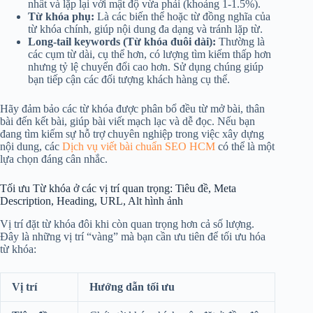
nhất và lặp lại với mật độ vừa phải (khoảng 1-1.5%).
Từ khóa phụ:
Là các biến thể hoặc từ đồng nghĩa của
từ khóa chính, giúp nội dung đa dạng và tránh lặp từ.
Long-tail keywords (Từ khóa đuôi dài):
Thường là
các cụm từ dài, cụ thể hơn, có lượng tìm kiếm thấp hơn
nhưng tỷ lệ chuyển đổi cao hơn. Sử dụng chúng giúp
bạn tiếp cận các đối tượng khách hàng cụ thể.
Hãy đảm bảo các từ khóa được phân bổ đều từ mở bài, thân
bài đến kết bài, giúp bài viết mạch lạc và dễ đọc. Nếu bạn
đang tìm kiếm sự hỗ trợ chuyên nghiệp trong việc xây dựng
nội dung, các
Dịch vụ viết bài chuẩn SEO HCM
có thể là một
lựa chọn đáng cân nhắc.
Tối ưu Từ khóa ở các vị trí quan trọng: Tiêu đề, Meta
Description, Heading, URL, Alt hình ảnh
Vị trí đặt từ khóa đôi khi còn quan trọng hơn cả số lượng.
Đây là những vị trí “vàng” mà bạn cần ưu tiên để tối ưu hóa
từ khóa:
Vị trí
Hướng dẫn tối ưu