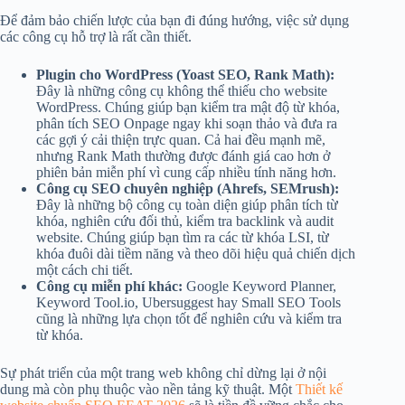
Để đảm bảo chiến lược của bạn đi đúng hướng, việc sử dụng
các công cụ hỗ trợ là rất cần thiết.
Plugin cho WordPress (Yoast SEO, Rank Math):
Đây là những công cụ không thể thiếu cho website
WordPress. Chúng giúp bạn kiểm tra mật độ từ khóa,
phân tích SEO Onpage ngay khi soạn thảo và đưa ra
các gợi ý cải thiện trực quan. Cả hai đều mạnh mẽ,
nhưng Rank Math thường được đánh giá cao hơn ở
phiên bản miễn phí vì cung cấp nhiều tính năng hơn.
Công cụ SEO chuyên nghiệp (Ahrefs, SEMrush):
Đây là những bộ công cụ toàn diện giúp phân tích từ
khóa, nghiên cứu đối thủ, kiểm tra backlink và audit
website. Chúng giúp bạn tìm ra các từ khóa LSI, từ
khóa đuôi dài tiềm năng và theo dõi hiệu quả chiến dịch
một cách chi tiết.
Công cụ miễn phí khác:
Google Keyword Planner,
Keyword Tool.io, Ubersuggest hay Small SEO Tools
cũng là những lựa chọn tốt để nghiên cứu và kiểm tra
từ khóa.
Sự phát triển của một trang web không chỉ dừng lại ở nội
dung mà còn phụ thuộc vào nền tảng kỹ thuật. Một
Thiết kế