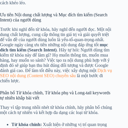
cách khéo léo.
Ưu tiên Nội dung chất lượng và Mục đích tìm kiếm (Search
Intent) của người dùng
Trước khi nghĩ đến từ khóa, hãy nghĩ đến người đọc. Một nội
dung chất lượng, cung cấp thông tin giá trị và giải quyết triệt
để vấn đề của người dùng luôn là yếu-tố-quan-trọng-nhất.
Google ngày càng ưu tiên những nội dung đáp ứng tốt
mục
đích tìm kiếm (Search Intent)
. Hãy tự hỏi: Người dùng tìm
kiếm từ khóa này để làm gì? Họ muốn thông tin, muốn mua
hàng, hay muốn so sánh? Việc tạo ra nội dung phù hợp với ý
định đó sẽ giúp bạn thu hút đúng đối tượng và được Google
đánh giá cao. Để làm tốt điều này, việc xây dựng một
Dịch vụ
SEO nội dung (Content SEO) chuyên sâu
là một bước đi
chiến lược.
Phân bổ Từ khóa chính, Từ khóa phụ và Long-tail keywords
tự nhiên khắp bài viết
Thay vì tập trung nhồi nhét từ khóa chính, hãy phân bổ chúng
một cách tự nhiên và kết hợp đa dạng các loại từ khóa.
Từ khóa chính:
Xuất hiện ở những vị trí quan trọng