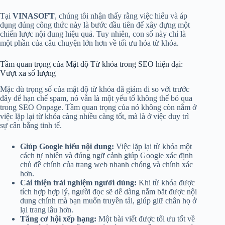
Tại
VINASOFT
, chúng tôi nhận thấy rằng việc hiểu và áp
dụng đúng công thức này là bước đầu tiên để xây dựng một
chiến lược nội dung hiệu quả. Tuy nhiên, con số này chỉ là
một phần của câu chuyện lớn hơn về tối ưu hóa từ khóa.
Tầm quan trọng của Mật độ Từ khóa trong SEO hiện đại:
Vượt xa số lượng
Mặc dù trọng số của mật độ từ khóa đã giảm đi so với trước
đây để hạn chế spam, nó vẫn là một yếu tố không thể bỏ qua
trong SEO Onpage. Tầm quan trọng của nó không còn nằm ở
việc lặp lại từ khóa càng nhiều càng tốt, mà là ở việc duy trì
sự cân bằng tinh tế.
Giúp Google hiểu nội dung:
Việc lặp lại từ khóa một
cách tự nhiên và đúng ngữ cảnh giúp Google xác định
chủ đề chính của trang web nhanh chóng và chính xác
hơn.
Cải thiện trải nghiệm người dùng:
Khi từ khóa được
tích hợp hợp lý, người đọc sẽ dễ dàng nắm bắt được nội
dung chính mà bạn muốn truyền tải, giúp giữ chân họ ở
lại trang lâu hơn.
Tăng cơ hội xếp hạng:
Một bài viết được tối ưu tốt về