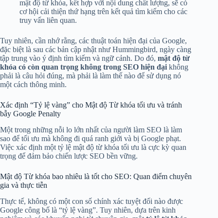
mật độ từ khóa, kết hợp với nội dung chất lượng, sẽ có
cơ hội cải thiện thứ hạng trên kết quả tìm kiếm cho các
truy vấn liên quan.
Tuy nhiên, cần nhớ rằng, các thuật toán hiện đại của Google,
đặc biệt là sau các bản cập nhật như Hummingbird, ngày càng
tập trung vào ý định tìm kiếm và ngữ cảnh. Do đó,
mật độ từ
khóa có còn quan trọng không trong SEO hiện đại
không
phải là câu hỏi đúng, mà phải là làm thế nào để sử dụng nó
một cách thông minh.
Xác định “Tỷ lệ vàng” cho Mật độ Từ khóa tối ưu và tránh
bẫy Google Penalty
Một trong những nỗi lo lớn nhất của người làm SEO là làm
sao để tối ưu mà không đi quá ranh giới và bị Google phạt.
Việc xác định một tỷ lệ mật độ từ khóa tối ưu là cực kỳ quan
trọng để đảm bảo chiến lược SEO bền vững.
Mật độ Từ khóa bao nhiêu là tốt cho SEO: Quan điểm chuyên
gia và thực tiễn
Thực tế, không có một con số chính xác tuyệt đối nào được
Google công bố là “tỷ lệ vàng”. Tuy nhiên, dựa trên kinh