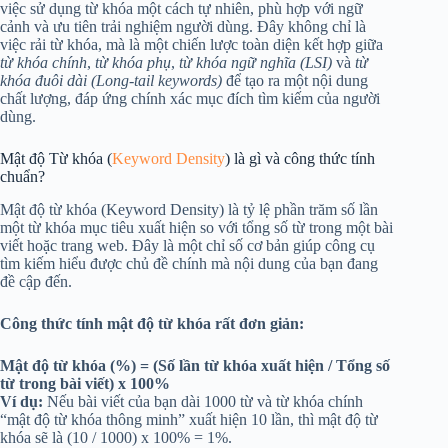
việc sử dụng từ khóa một cách tự nhiên, phù hợp với ngữ
cảnh và ưu tiên trải nghiệm người dùng. Đây không chỉ là
việc rải từ khóa, mà là một chiến lược toàn diện kết hợp giữa
từ khóa chính
,
từ khóa phụ
,
từ khóa ngữ nghĩa (LSI)
và
từ
khóa đuôi dài (Long-tail keywords)
để tạo ra một nội dung
chất lượng, đáp ứng chính xác mục đích tìm kiếm của người
dùng.
Mật độ Từ khóa (
Keyword Density
) là gì và công thức tính
chuẩn?
Mật độ từ khóa (Keyword Density) là tỷ lệ phần trăm số lần
một từ khóa mục tiêu xuất hiện so với tổng số từ trong một bài
viết hoặc trang web. Đây là một chỉ số cơ bản giúp công cụ
tìm kiếm hiểu được chủ đề chính mà nội dung của bạn đang
đề cập đến.
Công thức tính mật độ từ khóa rất đơn giản:
Mật độ từ khóa (%) = (Số lần từ khóa xuất hiện / Tổng số
từ trong bài viết) x 100%
Ví dụ:
Nếu bài viết của bạn dài 1000 từ và từ khóa chính
“mật độ từ khóa thông minh” xuất hiện 10 lần, thì mật độ từ
khóa sẽ là (10 / 1000) x 100% = 1%.