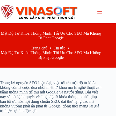
Chuyển
đến
phần
nội
dung
Mật Độ Từ Khóa Thông Minh: Tối Ưu Cho SEO Mà Không
Bị Phạt Google
Trang chủ
Tin tức
Mật Độ Từ Khóa Thông Minh: Tối Ưu Cho SEO Mà Không
Bị Phạt Google
Trong kỷ nguyên SEO hiện đại, việc tối ưu mật độ từ khóa
không còn là cuộc đua nhồi nhét từ khóa mà là nghệ thuật cân
bằng thông minh để thu hút Google và người dùng. Bài viết
này sẽ tiết lộ bí quyết về “mật độ từ khóa thông minh” giúp
bạn tối ưu hóa nội dung chuẩn SEO, đạt thứ hạng cao mà
không vướng phải án phạt từ Google, đồng thời mang lại giá
trị thực sự cho độc giả.