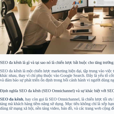
SEO đa kênh là gì và tại sao nó là chiến lược bắt buộc cho tăng trưởn
SEO đa kênh là một chiến lược marketing hiện đại, tập trung vào việc 
khác nhau, thay vì chỉ phụ thuộc vào Google Search. Đây là yếu tố cố
và đảm bảo sự phát triển ổn định trong bối cảnh hành vi người dùng 
Định nghĩa SEO đa kênh (SEO Omnichannel) và sự khác biệt với SEO
SEO đa kênh
, hay còn gọi là SEO Omnichannel, là chiến lược tối ưu
tảng mà khách hàng tiềm năng sử dụng. Mục tiêu không chỉ là xếp hạng
dùng từ mạng xã hội, nền tảng video, bản đồ, và các trang web cộng đ