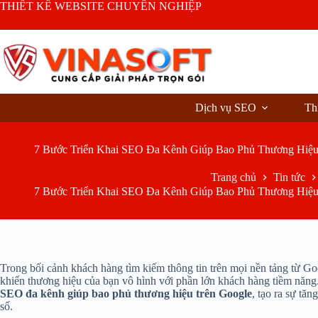
Chuyển
THIẾT KẾ WEBSITE CHUYÊN NGHIỆP
đến
phần
nội
dung
Dịch vụ SEO
Th
7 Bước Triển Khai SEO Đa Kênh Giúp Bao Phủ Thương Hiệu
Trang chủ
Tin tức
7 Bước Triển Khai SEO Đa Kênh Giúp Bao Phủ Thương Hiệu
Trong bối cảnh khách hàng tìm kiếm thông tin trên mọi nền tảng từ G
khiến thương hiệu của bạn vô hình với phần lớn khách hàng tiềm năng. B
SEO đa kênh giúp bao phủ thương hiệu trên Google
, tạo ra sự tă
số.