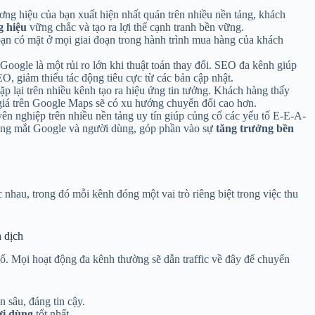
ng hiệu của bạn xuất hiện nhất quán trên nhiều nền tảng, khách
g hiệu
vững chắc và tạo ra lợi thế cạnh tranh bền vững.
n có mặt ở mọi giai đoạn trong hành trình mua hàng của khách
ogle là một rủi ro lớn khi thuật toán thay đổi. SEO đa kênh giúp
O, giảm thiểu tác động tiêu cực từ các bản cập nhật.
ặp lại trên nhiều kênh tạo ra hiệu ứng tin tưởng. Khách hàng thấy
giá trên Google Maps sẽ có xu hướng chuyển đổi cao hơn.
ên nghiệp trên nhiều nền tảng uy tín giúp củng cố các yếu tố E-E-A-
trong mắt Google và người dùng, góp phần vào sự
tăng trưởng bền
nhau, trong đó mỗi kênh đóng một vai trò riêng biệt trong việc thu
n dịch
số. Mọi hoạt động đa kênh thường sẽ dẫn traffic về đây để chuyển
 sâu, đáng tin cậy.
ời dùng
tốt nhất.