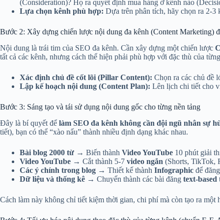
(Consideration)? Họ ra quyết định mua hàng ở kênh nào (Decisi
Lựa chọn kênh phù hợp:
Dựa trên phân tích, hãy chọn ra 2-3 k
Bước 2: Xây dựng chiến lược nội dung đa kênh (Content Marketing) 
Nội dung là trái tim của SEO đa kênh. Cần xây dựng một chiến lược
C
tất cả các kênh, nhưng cách thể hiện phải phù hợp với đặc thù của từng
Xác định chủ đề cốt lõi (Pillar Content):
Chọn ra các chủ đề l
Lập kế hoạch nội dung (Content Plan):
Lên lịch chi tiết cho 
Bước 3: Sáng tạo và tái sử dụng nội dung gốc cho từng nền tảng
Đây là bí quyết để
làm SEO đa kênh không cần đội ngũ nhân sự h
tiết), bạn có thể “xào nấu” thành nhiều định dạng khác nhau.
Bài blog 2000 từ
→ Biến thành
Video YouTube
10 phút giải thí
Video YouTube
→ Cắt thành 5-7
video ngắn
(Shorts, TikTok, 
Các ý chính trong blog
→ Thiết kế thành
Infographic
để đăng 
Dữ liệu và thống kê
→ Chuyển thành các bài đăng
text-based
Cách làm này không chỉ tiết kiệm thời gian, chi phí mà còn tạo ra một hệ