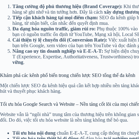
Tăng cường độ phủ thương hiệu (Brand Coverage):
Khi thươ
hàng sẽ ghi nhớ và tin tưởng hơn. Đây là cách
xây dựng thươn
Tiếp cận khách hàng tại mọi điểm chạm:
SEO đa kênh giúp bạ
hàng, từ nhận biết, cân nhắc đến quyết định mua.
Đa dạng hóa nguồn traffic, giảm rủi ro:
Phụ thuộc 100% vào Go
bạn có nguồn traffic ổn định từ YouTube, Mạng xã hội, Local SE
Cải thiện tỷ lệ chuyển đổi (Conversion Rate):
Việc xuất hiện l
bạn trên Google, xem video của bạn trên YouTube và đọc đánh 
Nâng cao uy tín doanh nghiệp và E-E-A-T:
Sự hiện diện chuy
T (Experience, Expertise, Authoritativeness, Trustworthiness) 
vững
.
Khám phá các kênh phổ biến trong chiến lược SEO tổng thể đa kênh
Một chiến lược SEO đa kênh hiệu quả cần kết hợp nhiều nền tảng khác 
hút và thuyết phục khách hàng.
Tối ưu hóa Google Search và Website – Nền tảng cốt lõi của mọi chiế
Website vẫn là “ngôi nhà” trung tâm của thương hiệu trên không gian 
đổi. Do đó, việc tối ưu hóa website là nền tảng không thể bỏ qua.
Tối ưu hóa nội dung
chuẩn E-E-A-T, cung cấp thông tin chuyên
Tối ưu hóa trên thiết bị di động
để đảm bảo
trải nghiệm ngư