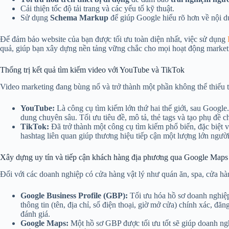
Cải thiện tốc độ tải trang và các yếu tố kỹ thuật.
Sử dụng
Schema Markup
để giúp Google hiểu rõ hơn về nội du
Để đảm bảo website của bạn được tối ưu toàn diện nhất, việc sử dụng
quả, giúp bạn xây dựng nền tảng vững chắc cho mọi hoạt động market
Thống trị kết quả tìm kiếm video với YouTube và TikTok
Video marketing đang bùng nổ và trở thành một phần không thể thiếu 
YouTube:
Là công cụ tìm kiếm lớn thứ hai thế giới, sau Googl
dung chuyên sâu. Tối ưu tiêu đề, mô tả, thẻ tags và tạo phụ đề c
TikTok:
Đã trở thành một công cụ tìm kiếm phổ biến, đặc biệt vớ
hashtag liên quan giúp thương hiệu tiếp cận một lượng lớn ngư
Xây dựng uy tín và tiếp cận khách hàng địa phương qua Google Maps
Đối với các doanh nghiệp có cửa hàng vật lý như quán ăn, spa, cửa hà
Google Business Profile (GBP):
Tối ưu hóa hồ sơ doanh nghiệp
thông tin (tên, địa chỉ, số điện thoại, giờ mở cửa) chính xác, đ
đánh giá.
Google Maps:
Một hồ sơ GBP được tối ưu tốt sẽ giúp doanh nghi