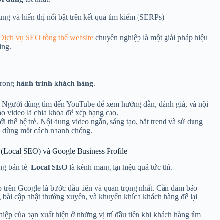
ng và hiển thị nổi bật trên kết quả tìm kiếm (SERPs).
Dịch vụ SEO tổng thể website
chuyên nghiệp là một giải pháp hiệu
ing.
trong
hành trình khách hàng
.
e. Người dùng tìm đến YouTube để xem hướng dẫn, đánh giá, và nội
ho video là chìa khóa để xếp hạng cao.
i thế hệ trẻ. Nội dung video ngắn, sáng tạo, bắt trend và sử dụng
ời dùng một cách nhanh chóng.
 (Local SEO) và Google Business Profile
ng bán lẻ,
Local SEO
là kênh mang lại hiệu quả tức thì.
 trên Google là bước đầu tiên và quan trọng nhất. Cần đảm bảo
ăng bài cập nhật thường xuyên, và khuyến khích khách hàng để lại
ệp của bạn xuất hiện ở những vị trí đầu tiên khi khách hàng tìm