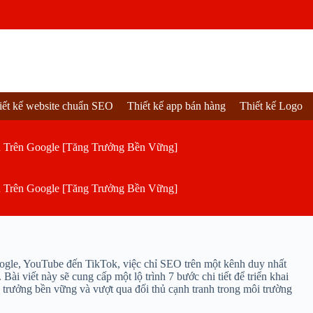
iết kế website chuẩn SEO
Thiết kế app bán hàng
Thiết kế Logo
 Trên Google [Tăng Trưởng Bền Vững]
 Trên Google [Tăng Trưởng Bền Vững]
oogle, YouTube đến TikTok, việc chỉ SEO trên một kênh duy nhất
ài viết này sẽ cung cấp một lộ trình 7 bước chi tiết để triển khai
ng trưởng bền vững và vượt qua đối thủ cạnh tranh trong môi trường