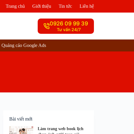
Trang chủ
Giới thiệu
Tin tức
Liên hệ
0926 09 99 39
Tư vấn 24/7
Quảng cáo Google Ads
Bài viết mới
Làm trang web book lịch