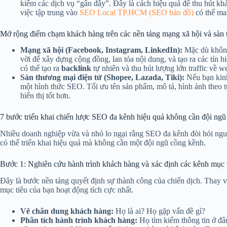
kiếm các dịch vụ “gần đây”. Đây là cách hiệu quả để thu hút kh
việc tập trung vào
SEO Local TP.HCM (SEO bản đồ)
có thể man
Mở rộng điểm chạm khách hàng trên các nền tảng mạng xã hội và sàn 
Mạng xã hội (Facebook, Instagram, LinkedIn):
Mặc dù không 
vời để xây dựng cộng đồng, lan tỏa nội dung, và tạo ra các tín hi
có thể tạo ra
backlink
tự nhiên và thu hút lượng lớn traffic về we
Sàn thương mại điện tử (Shopee, Lazada, Tiki):
Nếu bạn kinh
một hình thức SEO. Tối ưu tên sản phẩm, mô tả, hình ảnh theo 
hiển thị tốt hơn.
7 bước triển khai chiến lược SEO đa kênh hiệu quả không cần đội ng
Nhiều doanh nghiệp vừa và nhỏ lo ngại rằng SEO đa kênh đòi hỏi nguồ
có thể triển khai hiệu quả mà không cần một đội ngũ cồng kềnh.
Bước 1: Nghiên cứu hành trình khách hàng và xác định các kênh mục 
Đây là bước nền tảng quyết định sự thành công của chiến dịch. Thay 
mục tiêu của bạn hoạt động tích cực nhất.
Vẽ chân dung khách hàng:
Họ là ai? Họ gặp vấn đề gì?
Phân tích hành trình khách hàng:
Họ tìm kiếm thông tin ở đâ