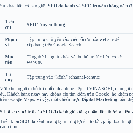
Sự khác biệt cơ bản giữa
SEO đa kênh và SEO truyền thống
nằm ở p
Tiêu
SEO Truyền thống
chí
Phạm
Tập trung chủ yếu vào việc tối ưu hóa website để
vi
xếp hạng trên Google Search.
Mục
Tăng thứ hạng từ khóa và thu hút traffic hữu cơ về
tiêu
website.
Tư
Tập trung vào “kênh” (channel-centric).
duy
Với kinh nghiệm hỗ trợ nhiều doanh nghiệp tại VINASOFT, chúng tôi
đủ. Khách hàng ngày nay không chỉ tìm kiếm trên Google; họ khám ph
trên Google Maps. Vì vậy, một
chiến lược Digital Marketing
toàn di
5 Lợi ích vượt trội của SEO đa kênh giúp tăng nhận diện thương hiệu
Triển khai SEO đa kênh mang lại những lợi ích to lớn, giúp doanh ngh
cạnh tranh.