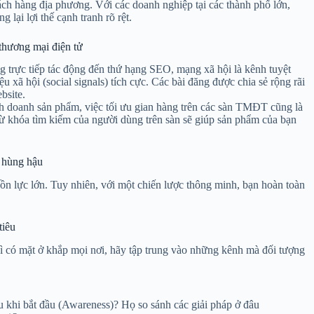
ách hàng địa phương. Với các doanh nghiệp tại các thành phố lớn,
g lại lợi thế cạnh tranh rõ rệt.
thương mại điện tử
trực tiếp tác động đến thứ hạng SEO, mạng xã hội là kênh tuyệt
ệu xã hội (social signals) tích cực. Các bài đăng được chia sẻ rộng rãi
bsite.
 doanh sản phẩm, việc tối ưu gian hàng trên các sàn TMĐT cũng là
từ khóa tìm kiếm của người dùng trên sàn sẽ giúp sản phẩm của bạn
ũ hùng hậu
n lực lớn. Tuy nhiên, với một chiến lược thông minh, bạn hoàn toàn
tiêu
vì có mặt ở khắp mọi nơi, hãy tập trung vào những kênh mà đối tượng
u khi bắt đầu (Awareness)? Họ so sánh các giải pháp ở đâu