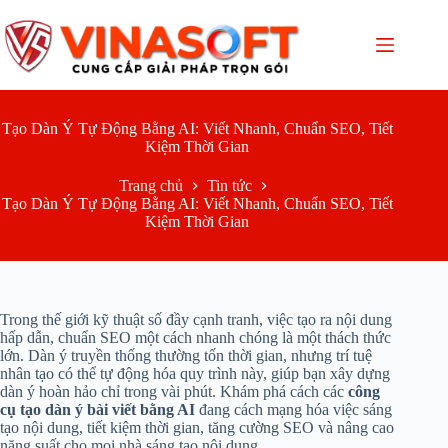
Chuyển
đến
phần
nội
dung
Tạo Dàn Ý Tự Động Bằng AI: Viết Nhanh, Chuẩn SEO, Tiết
Kiệm Thời Gian
Trang chủ
Tin tức
Tạo Dàn Ý Tự Động Bằng AI: Viết Nhanh, Chuẩn SEO, Tiết
Kiệm Thời Gian
Trong thế giới kỹ thuật số đầy cạnh tranh, việc tạo ra nội dung
hấp dẫn, chuẩn SEO một cách nhanh chóng là một thách thức
lớn. Dàn ý truyền thống thường tốn thời gian, nhưng trí tuệ
nhân tạo có thể tự động hóa quy trình này, giúp bạn xây dựng
dàn ý hoàn hảo chỉ trong vài phút. Khám phá cách các
công
cụ tạo dàn ý bài viết bằng AI
đang cách mạng hóa việc sáng
tạo nội dung, tiết kiệm thời gian, tăng cường SEO và nâng cao
năng suất cho mọi nhà sáng tạo nội dung.