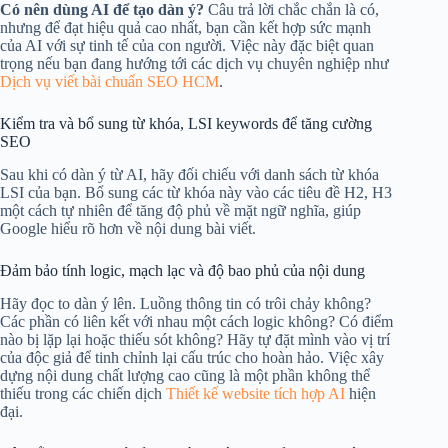
Có nên dùng AI để tạo dàn ý?
Câu trả lời chắc chắn là có,
nhưng để đạt hiệu quả cao nhất, bạn cần kết hợp sức mạnh
của AI với sự tinh tế của con người. Việc này đặc biệt quan
trọng nếu bạn đang hướng tới các dịch vụ chuyên nghiệp như
Dịch vụ viết bài chuẩn SEO HCM
.
Kiểm tra và bổ sung từ khóa, LSI keywords để tăng cường
SEO
Sau khi có dàn ý từ AI, hãy đối chiếu với danh sách từ khóa
LSI của bạn. Bổ sung các từ khóa này vào các tiêu đề H2, H3
một cách tự nhiên để tăng độ phủ về mặt ngữ nghĩa, giúp
Google hiểu rõ hơn về nội dung bài viết.
Đảm bảo tính logic, mạch lạc và độ bao phủ của nội dung
Hãy đọc to dàn ý lên. Luồng thông tin có trôi chảy không?
Các phần có liên kết với nhau một cách logic không? Có điểm
nào bị lặp lại hoặc thiếu sót không? Hãy tự đặt mình vào vị trí
của độc giả để tinh chỉnh lại cấu trúc cho hoàn hảo. Việc xây
dựng nội dung chất lượng cao cũng là một phần không thể
thiếu trong các chiến dịch
Thiết kế website tích hợp AI
hiện
đại.