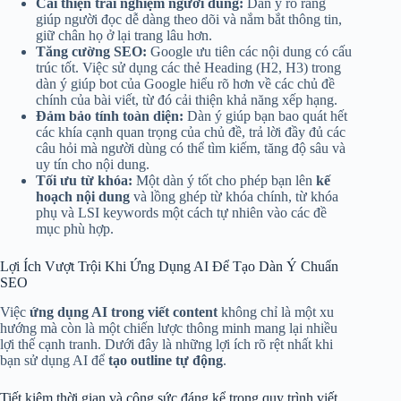
Cải thiện trải nghiệm người dùng:
Dàn ý rõ ràng
giúp người đọc dễ dàng theo dõi và nắm bắt thông tin,
giữ chân họ ở lại trang lâu hơn.
Tăng cường SEO:
Google ưu tiên các nội dung có cấu
trúc tốt. Việc sử dụng các thẻ Heading (H2, H3) trong
dàn ý giúp bot của Google hiểu rõ hơn về các chủ đề
chính của bài viết, từ đó cải thiện khả năng xếp hạng.
Đảm bảo tính toàn diện:
Dàn ý giúp bạn bao quát hết
các khía cạnh quan trọng của chủ đề, trả lời đầy đủ các
câu hỏi mà người dùng có thể tìm kiếm, tăng độ sâu và
uy tín cho nội dung.
Tối ưu từ khóa:
Một dàn ý tốt cho phép bạn lên
kế
hoạch nội dung
và lồng ghép từ khóa chính, từ khóa
phụ và LSI keywords một cách tự nhiên vào các đề
mục phù hợp.
Lợi Ích Vượt Trội Khi Ứng Dụng AI Để Tạo Dàn Ý Chuẩn
SEO
Việc
ứng dụng AI trong viết content
không chỉ là một xu
hướng mà còn là một chiến lược thông minh mang lại nhiều
lợi thế cạnh tranh. Dưới đây là những lợi ích rõ rệt nhất khi
bạn sử dụng AI để
tạo outline tự động
.
Tiết kiệm thời gian và công sức đáng kể trong quy trình viết