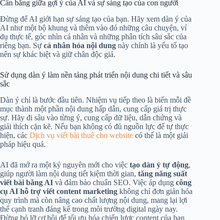
Cân bằng giữa gợi ý của AI và sự sáng tạo của con người
Đừng để AI giới hạn sự sáng tạo của bạn. Hãy xem dàn ý của
AI như một bộ khung và thêm vào đó những câu chuyện, ví
dụ thực tế, góc nhìn cá nhân và những phân tích sâu sắc của
riêng bạn. Sự
cá nhân hóa nội dung
này chính là yếu tố tạo
nên sự khác biệt và giữ chân độc giả.
Sử dụng dàn ý làm nền tảng phát triển nội dung chi tiết và sâu
sắc
Dàn ý chỉ là bước đầu tiên. Nhiệm vụ tiếp theo là biến mỗi đề
mục thành một phần nội dung hấp dẫn, cung cấp giá trị thực
sự. Hãy đi sâu vào từng ý, cung cấp dữ liệu, dẫn chứng và
giải thích cặn kẽ. Nếu bạn không có đủ nguồn lực để tự thực
hiện, các
Dịch vụ viết bài thuê cho website
có thể là một giải
pháp hiệu quả.
AI đã mở ra một kỷ nguyên mới cho việc
tạo dàn ý tự động
,
giúp người làm nội dung tiết kiệm thời gian,
tăng năng suất
viết bài bằng AI
và đảm bảo chuẩn SEO. Việc áp dụng
công
cụ AI hỗ trợ viết content marketing
không chỉ đơn giản hóa
quy trình mà còn nâng cao chất lượng nội dung, mang lại lợi
thế cạnh tranh đáng kể trong môi trường digital ngày nay.
Đừng bỏ lỡ cơ hội để tối ưu hóa chiến lược content của bạn