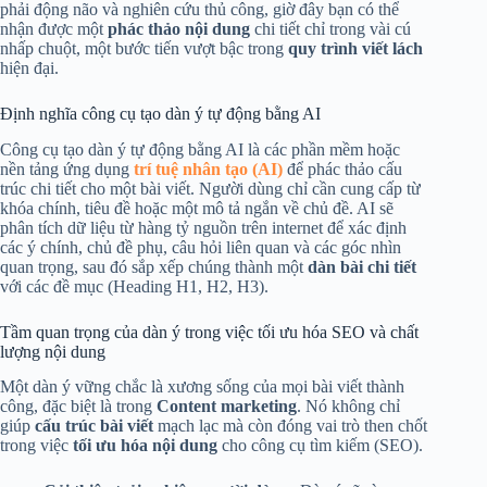
phải động não và nghiên cứu thủ công, giờ đây bạn có thể
nhận được một
phác thảo nội dung
chi tiết chỉ trong vài cú
nhấp chuột, một bước tiến vượt bậc trong
quy trình viết lách
hiện đại.
Định nghĩa công cụ tạo dàn ý tự động bằng AI
Công cụ tạo dàn ý tự động bằng AI là các phần mềm hoặc
nền tảng ứng dụng
trí tuệ nhân tạo (AI)
để phác thảo cấu
trúc chi tiết cho một bài viết. Người dùng chỉ cần cung cấp từ
khóa chính, tiêu đề hoặc một mô tả ngắn về chủ đề. AI sẽ
phân tích dữ liệu từ hàng tỷ nguồn trên internet để xác định
các ý chính, chủ đề phụ, câu hỏi liên quan và các góc nhìn
quan trọng, sau đó sắp xếp chúng thành một
dàn bài chi tiết
với các đề mục (Heading H1, H2, H3).
Tầm quan trọng của dàn ý trong việc tối ưu hóa SEO và chất
lượng nội dung
Một dàn ý vững chắc là xương sống của mọi bài viết thành
công, đặc biệt là trong
Content marketing
. Nó không chỉ
giúp
cấu trúc bài viết
mạch lạc mà còn đóng vai trò then chốt
trong việc
tối ưu hóa nội dung
cho công cụ tìm kiếm (SEO).