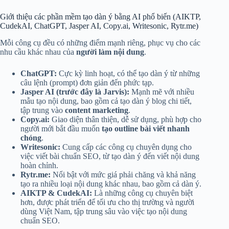
Giới thiệu các phần mềm tạo dàn ý bằng AI phổ biến (AIKTP,
CudekAI, ChatGPT, Jasper AI, Copy.ai, Writesonic, Rytr.me)
Mỗi công cụ đều có những điểm mạnh riêng, phục vụ cho các
nhu cầu khác nhau của
người làm nội dung
.
ChatGPT:
Cực kỳ linh hoạt, có thể tạo dàn ý từ những
câu lệnh (prompt) đơn giản đến phức tạp.
Jasper AI (trước đây là Jarvis):
Mạnh mẽ với nhiều
mẫu tạo nội dung, bao gồm cả tạo dàn ý blog chi tiết,
tập trung vào
content marketing
.
Copy.ai:
Giao diện thân thiện, dễ sử dụng, phù hợp cho
người mới bắt đầu muốn
tạo outline bài viết nhanh
chóng
.
Writesonic:
Cung cấp các công cụ chuyên dụng cho
việc viết bài chuẩn SEO, từ tạo dàn ý đến viết nội dung
hoàn chỉnh.
Rytr.me:
Nổi bật với mức giá phải chăng và khả năng
tạo ra nhiều loại nội dung khác nhau, bao gồm cả dàn ý.
AIKTP & CudekAI:
Là những công cụ chuyên biệt
hơn, được phát triển để tối ưu cho thị trường và người
dùng Việt Nam, tập trung sâu vào việc tạo nội dung
chuẩn SEO.