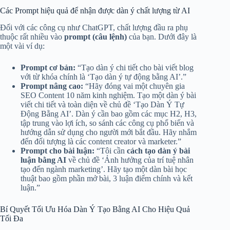
Các Prompt hiệu quả để nhận được dàn ý chất lượng từ AI
Đối với các công cụ như ChatGPT, chất lượng đầu ra phụ
thuộc rất nhiều vào
prompt (câu lệnh)
của bạn. Dưới đây là
một vài ví dụ:
Prompt cơ bản:
“Tạo dàn ý chi tiết cho bài viết blog
với từ khóa chính là ‘Tạo dàn ý tự động bằng AI’.”
Prompt nâng cao:
“Hãy đóng vai một chuyên gia
SEO Content 10 năm kinh nghiệm. Tạo một dàn ý bài
viết chi tiết và toàn diện về chủ đề ‘Tạo Dàn Ý Tự
Động Bằng AI’. Dàn ý cần bao gồm các mục H2, H3,
tập trung vào lợi ích, so sánh các công cụ phổ biến và
hướng dẫn sử dụng cho người mới bắt đầu. Hãy nhắm
đến đối tượng là các content creator và marketer.”
Prompt cho bài luận:
“Tôi cần
cách tạo dàn ý bài
luận bằng AI
về chủ đề ‘Ảnh hưởng của trí tuệ nhân
tạo đến ngành marketing’. Hãy tạo một dàn bài học
thuật bao gồm phần mở bài, 3 luận điểm chính và kết
luận.”
Bí Quyết Tối Ưu Hóa Dàn Ý Tạo Bằng AI Cho Hiệu Quả
Tối Đa