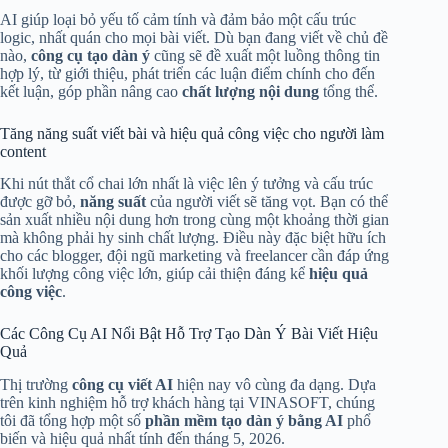
AI giúp loại bỏ yếu tố cảm tính và đảm bảo một cấu trúc
logic, nhất quán cho mọi bài viết. Dù bạn đang viết về chủ đề
nào,
công cụ tạo dàn ý
cũng sẽ đề xuất một luồng thông tin
hợp lý, từ giới thiệu, phát triển các luận điểm chính cho đến
kết luận, góp phần nâng cao
chất lượng nội dung
tổng thể.
Tăng năng suất viết bài và hiệu quả công việc cho người làm
content
Khi nút thắt cổ chai lớn nhất là việc lên ý tưởng và cấu trúc
được gỡ bỏ,
năng suất
của người viết sẽ tăng vọt. Bạn có thể
sản xuất nhiều nội dung hơn trong cùng một khoảng thời gian
mà không phải hy sinh chất lượng. Điều này đặc biệt hữu ích
cho các blogger, đội ngũ marketing và freelancer cần đáp ứng
khối lượng công việc lớn, giúp cải thiện đáng kể
hiệu quả
công việc
.
Các Công Cụ AI Nổi Bật Hỗ Trợ Tạo Dàn Ý Bài Viết Hiệu
Quả
Thị trường
công cụ viết AI
hiện nay vô cùng đa dạng. Dựa
trên kinh nghiệm hỗ trợ khách hàng tại VINASOFT, chúng
tôi đã tổng hợp một số
phần mềm tạo dàn ý bằng AI
phổ
biến và hiệu quả nhất tính đến tháng 5, 2026.