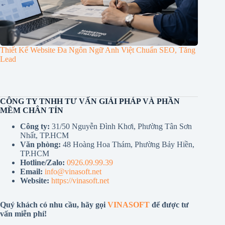
Thiết Kế Website Đa Ngôn Ngữ Anh Việt Chuẩn SEO, Tăng
Lead
CÔNG TY TNHH TƯ VẤN GIẢI PHÁP VÀ PHẦN
MỀM CHÂN TÍN
Công ty:
31/50 Nguyễn Đình Khơi, Phường Tân Sơn
Nhất, TP.HCM
Văn phòng:
48 Hoàng Hoa Thám, Phường Bảy Hiền,
TP.HCM
Hotline/Zalo:
0926.09.99.39
Email:
info@vinasoft.net
Website:
https://vinasoft.net
Quý khách có nhu cầu, hãy gọi
VINASOFT
để được tư
vấn miễn phí!