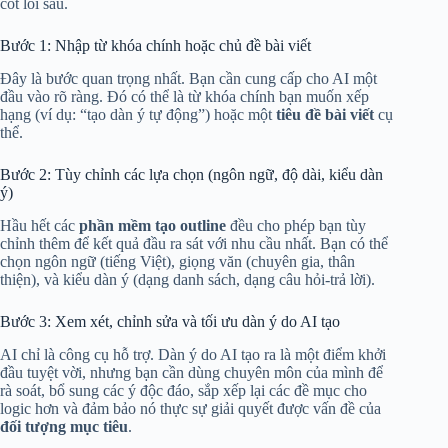
cốt lõi sau.
Bước 1: Nhập từ khóa chính hoặc chủ đề bài viết
Đây là bước quan trọng nhất. Bạn cần cung cấp cho AI một
đầu vào rõ ràng. Đó có thể là từ khóa chính bạn muốn xếp
hạng (ví dụ: “tạo dàn ý tự động”) hoặc một
tiêu đề bài viết
cụ
thể.
Bước 2: Tùy chỉnh các lựa chọn (ngôn ngữ, độ dài, kiểu dàn
ý)
Hầu hết các
phần mềm tạo outline
đều cho phép bạn tùy
chỉnh thêm để kết quả đầu ra sát với nhu cầu nhất. Bạn có thể
chọn ngôn ngữ (tiếng Việt), giọng văn (chuyên gia, thân
thiện), và kiểu dàn ý (dạng danh sách, dạng câu hỏi-trả lời).
Bước 3: Xem xét, chỉnh sửa và tối ưu dàn ý do AI tạo
AI chỉ là công cụ hỗ trợ. Dàn ý do AI tạo ra là một điểm khởi
đầu tuyệt vời, nhưng bạn cần dùng chuyên môn của mình để
rà soát, bổ sung các ý độc đáo, sắp xếp lại các đề mục cho
logic hơn và đảm bảo nó thực sự giải quyết được vấn đề của
đối tượng mục tiêu
.