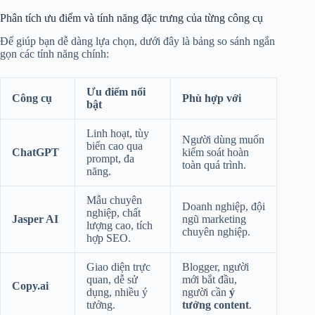
Phân tích ưu điểm và tính năng đặc trưng của từng công cụ
Để giúp bạn dễ dàng lựa chọn, dưới đây là bảng so sánh ngắn
gọn các tính năng chính:
Ưu điểm nổi
Công cụ
Phù hợp với
bật
Linh hoạt, tùy
Người dùng muốn
biến cao qua
ChatGPT
kiểm soát hoàn
prompt, đa
toàn quá trình.
năng.
Mẫu chuyên
Doanh nghiệp, đội
nghiệp, chất
Jasper AI
ngũ marketing
lượng cao, tích
chuyên nghiệp.
hợp SEO.
Giao diện trực
Blogger, người
quan, dễ sử
mới bắt đầu,
Copy.ai
dụng, nhiều ý
người cần
ý
tưởng.
tưởng content
.