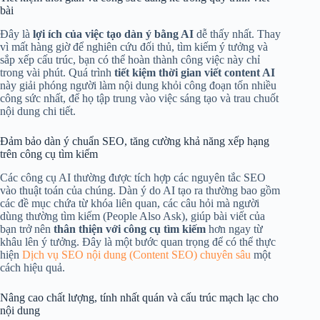
bài
Đây là
lợi ích của việc tạo dàn ý bằng AI
dễ thấy nhất. Thay
vì mất hàng giờ để nghiên cứu đối thủ, tìm kiếm ý tưởng và
sắp xếp cấu trúc, bạn có thể hoàn thành công việc này chỉ
trong vài phút. Quá trình
tiết kiệm thời gian viết content AI
này giải phóng người làm nội dung khỏi công đoạn tốn nhiều
công sức nhất, để họ tập trung vào việc sáng tạo và trau chuốt
nội dung chi tiết.
Đảm bảo dàn ý chuẩn SEO, tăng cường khả năng xếp hạng
trên công cụ tìm kiếm
Các công cụ AI thường được tích hợp các nguyên tắc SEO
vào thuật toán của chúng. Dàn ý do AI tạo ra thường bao gồm
các đề mục chứa từ khóa liên quan, các câu hỏi mà người
dùng thường tìm kiếm (People Also Ask), giúp bài viết của
bạn trở nên
thân thiện với công cụ tìm kiếm
hơn ngay từ
khâu lên ý tưởng. Đây là một bước quan trọng để có thể thực
hiện
Dịch vụ SEO nội dung (Content SEO) chuyên sâu
một
cách hiệu quả.
Nâng cao chất lượng, tính nhất quán và cấu trúc mạch lạc cho
nội dung