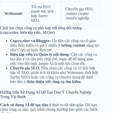
Tối ưu SEO
Chuyên gia SEO,
mạnh mẽ, tích
Writesonic
content creator
hợp Surfer
chuyên nghiệp.
SEO.
Cách lựa chọn công cụ phù hợp với từng đối tượng
(copywriter, biên tập viên, SEOer)
Copywriter và Blogger:
Ưu tiên các công cụ có giao
diện thân thiện và gợi ý nhiều
ý tưởng content
sáng tạo
như Copy.ai hoặc Rytr.me.
Biên tập viên và Quản lý nội dung:
Cần các công cụ
tạo dàn ý có cấu trúc chặt chẽ, logic để dễ dàng giao
việc cho đội ngũ, Jasper AI là một lựa chọn tốt.
Chuyên gia SEO:
Nên chọn các công cụ có tích hợp
sâu về SEO, phân tích từ khóa như Writesonic (kết hợp
Surfer SEO) hoặc các công cụ chuyên dụng để đảm
bảo dàn ý
thân thiện với công cụ tìm kiếm
.
Hướng Dẫn Sử Dụng AI Để Tạo Dàn Ý Chuyên Nghiệp
Trong Vài Bước
Cách sử dụng AI để tạo dàn ý
thực ra rất đơn giản. Dù bạn
chọn công cụ nào, quy trình chung thường bao gồm các bước