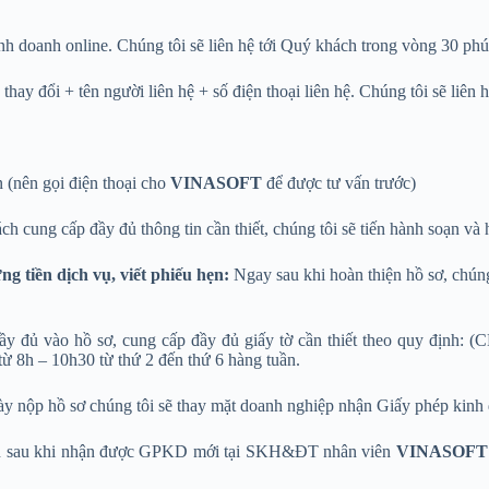
h doanh online. Chúng tôi sẽ liên hệ tới Quý khách trong vòng 30 phú
ay đổi + tên người liên hệ + số điện thoại liên hệ. Chúng tôi sẽ liên
 (nên gọi điện thoại cho
VINASOFT
để được tư vấn trước)
ch cung cấp đầy đủ thông tin cần thiết, chúng tôi sẽ tiến hành soạn và
g tiền dịch vụ, viết phiếu hẹn:
Ngay sau khi hoàn thiện hồ sơ, chún
y đủ vào hồ sơ, cung cấp đầy đủ giấy tờ cần thiết theo quy định:
 8h – 10h30 từ thứ 2 đến thứ 6 hàng tuần.
gày nộp hồ sơ chúng tôi sẽ thay mặt doanh nghiệp nhận Giấy phép ki
h sau khi nhận được GPKD mới tại SKH&ĐT nhân viên
VINASOFT