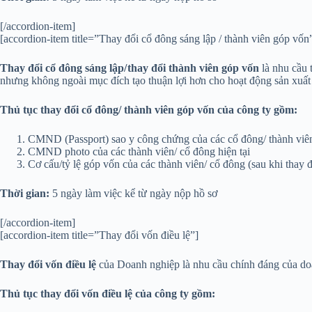
[/accordion-item]
[accordion-item title=”Thay đổi cổ đông sáng lập / thành viên góp vốn
Thay đổi cổ đông sáng lập/
thay đổi thành viên góp vốn
là nhu cầu 
nhưng không ngoài mục đích tạo thuận lợi hơn cho hoạt động sản xuất
Thủ tục thay đổi cổ đông/ thành viên góp vốn của công ty gồm:
CMND (Passport) sao y công chứng của các cổ đông/ thành viê
CMND photo của các thành viên/ cổ đông hiện tại
Cơ cấu/tỷ lệ góp vốn của các thành viên/ cổ đông (sau khi thay đ
Thời gian:
5 ngày làm việc kể từ ngày nộp hồ sơ
[/accordion-item]
[accordion-item title=”Thay đổi vốn điều lệ”]
Thay đổi vốn điều lệ
của Doanh nghiệp là nhu cầu chính đáng của doa
Thủ tục thay đổi vốn điều lệ của công ty gồm: