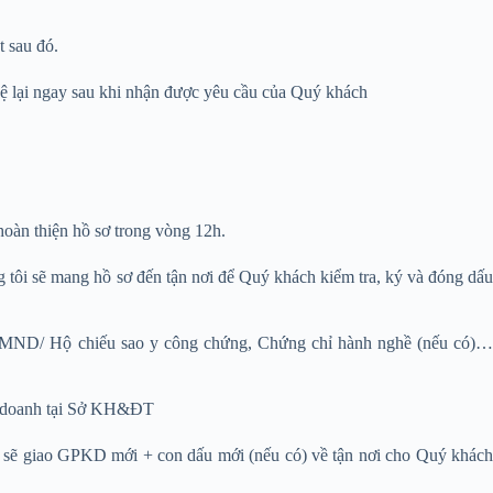
t sau đó.
 hệ lại ngay sau khi nhận được yêu cầu của Quý khách
 hoàn thiện hồ sơ trong vòng 12h.
g tôi sẽ mang hồ sơ đến tận nơi để Quý khách kiểm tra, ký và đóng dấ
 (CMND/ Hộ chiếu sao y công chứng, Chứng chỉ hành nghề (nếu có)
nh doanh tại Sở KH&ĐT
sẽ giao GPKD mới + con dấu mới (nếu có) về tận nơi cho Quý khác