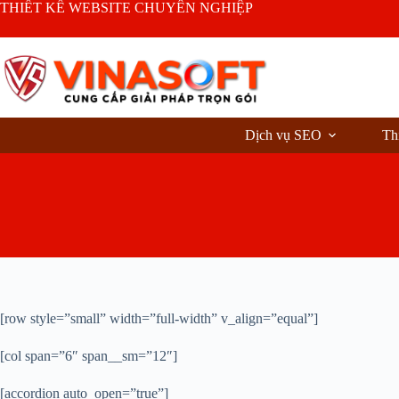
Chuyển
THIẾT KẾ WEBSITE CHUYÊN NGHIỆP
đến
phần
nội
dung
Dịch vụ SEO
Th
[row style=”small” width=”full-width” v_align=”equal”]
[col span=”6″ span__sm=”12″]
[accordion auto_open=”true”]