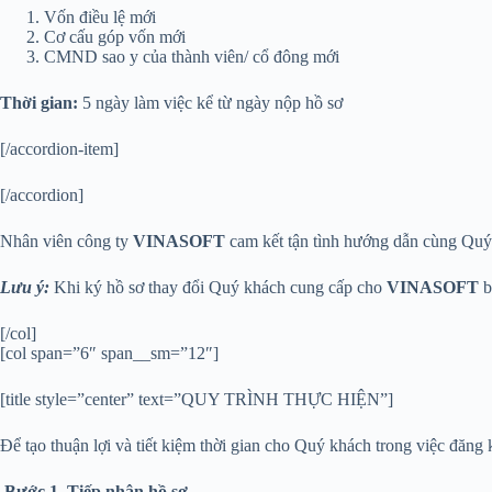
Vốn điều lệ mới
Cơ cấu góp vốn mới
CMND sao y của thành viên/ cổ đông mới
Thời gian:
5 ngày làm việc kể từ ngày nộp hồ sơ
[/accordion-item]
[/accordion]
Nhân viên công ty
VINASOFT
cam kết tận tình hướng dẫn cùng Quý 
Lưu ý:
Khi ký hồ sơ thay đổi Quý khách cung cấp cho
VINASOFT
b
[/col]
[col span=”6″ span__sm=”12″]
[title style=”center” text=”QUY TRÌNH THỰC HIỆN”]
Để tạo thuận lợi và tiết kiệm thời gian cho Quý khách trong việc đăng
Bước 1.
Tiếp nhận hồ sơ