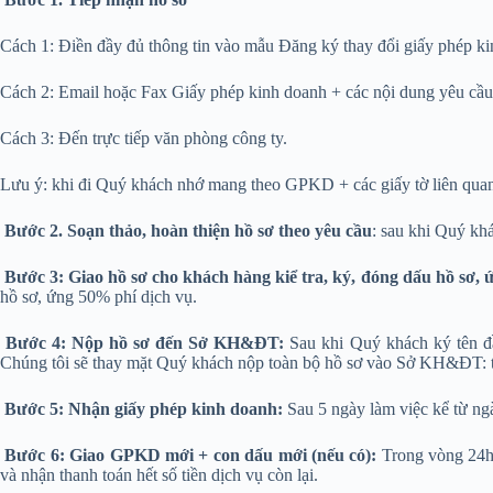
Cách 1: Điền đầy đủ thông tin vào mẫu Đăng ký thay đổi giấy phép kin
Cách 2: Email hoặc Fax Giấy phép kinh doanh + các nội dung yêu cầu th
Cách 3: Đến trực tiếp văn phòng công ty.
Lưu ý: khi đi Quý khách nhớ mang theo GPKD + các giấy tờ liên quan
Bước 2.
Soạn thảo, hoàn thiện hồ sơ theo yêu cầu
: sau khi Quý khá
Bước 3: Giao hồ sơ cho khách hàng kiể tra, ký, đóng dấu hồ sơ, ứn
hồ sơ, ứng 50% phí dịch vụ.
Bước 4:
Nộp hồ sơ đến Sở KH&ĐT:
Sau khi Quý khách ký tên đầ
Chúng tôi sẽ thay mặt Quý khách nộp toàn bộ hồ sơ vào Sở KH&ĐT: từ
Bước 5: Nhận giấy phép kinh doanh:
Sau 5 ngày làm việc kể từ n
Bước 6: Giao GPKD mới + con dấu mới (nếu có):
Trong vòng 24
và nhận thanh toán hết số tiền dịch vụ còn lại.