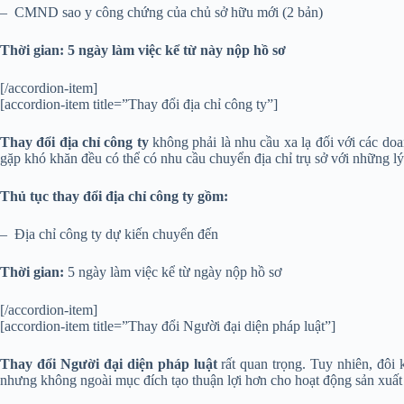
– CMND sao y công chứng của chủ sở hữu mới (2 bản)
Thời gian
: 5 ngày làm việc kể từ này nộp hồ sơ
[/accordion-item]
[accordion-item title=”Thay đổi địa chỉ công ty”]
Thay đổi địa chỉ công ty
không phải là nhu cầu xa lạ đối với các doa
gặp khó khăn đều có thể có nhu cầu chuyển địa chỉ trụ sở với những l
Thủ tục thay đổi địa chỉ công ty gồm:
– Địa chỉ công ty dự kiến chuyển đến
Thời gian:
5 ngày làm việc kể từ ngày nộp hồ sơ
[/accordion-item]
[accordion-item title=”Thay đổi Người đại diện pháp luật”]
Thay đổi Người đại diện pháp luật
rất quan trọng. Tuy nhiên, đôi 
nhưng không ngoài mục đích tạo thuận lợi hơn cho hoạt động sản xuất