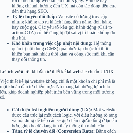
rời đi nếu trang web tải lâu hơn 3 giây. Vấn đề này
không chỉ ảnh hưởng đến UX mà còn tác động tiêu cực
đến thứ hạng SEO.
Tỷ lệ chuyển đổi thấp:
Website có lượng truy cập
nhưng không tạo ra khách hàng tiềm năng, đơn hàng,
hay cuộc gọi. Các yếu-tố-kêu-gọi-hành-động-(Call-to-
action-CTA) có thể đang bị đặt sai vị trí hoặc không đủ
thu hút.
Khó khăn trong việc cập nhật nội dung:
Hệ thống
quản trị nội dung (CMS) quá phức tạp hoặc lỗi thời
khiến bạn mất nhiều thời gian và công sức mỗi khi cần
thay đổi thông tin.
Lợi ích vượt trội khi đầu tư thiết kế lại website chuẩn UI/UX
Việc thiết kế lại website không chỉ là một khoản chi phí mà là
một khoản đầu tư chiến lược. Nó mang lại những lợi ích to
lớn, giúp doanh nghiệp phát triển bền vững trong môi trường
số.
Cải thiện trải nghiệm người dùng (UX):
Một website
được cấu trúc lại một cách logic, với điều hướng rõ ràng
và nội dung dễ tiếp cận sẽ giữ chân người dùng ở lại lâu
hơn, giúp họ dễ dàng tìm thấy thông tin mình cần.
Tăng tỷ lệ chuyển đổi (Conversion Rate):
Bằng cách