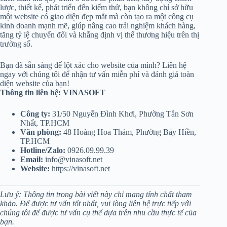
lược, thiết kế, phát triển đến kiểm thử, bạn không chỉ sở hữu
một website có giao diện đẹp mắt mà còn tạo ra một công cụ
kinh doanh mạnh mẽ, giúp nâng cao trải nghiệm khách hàng,
tăng tỷ lệ chuyển đổi và khẳng định vị thế thương hiệu trên thị
trường số.
Bạn đã sẵn sàng để lột xác cho website của mình? Liên hệ
ngay với chúng tôi để nhận tư vấn miễn phí và đánh giá toàn
diện website của bạn!
Thông tin liên hệ: VINASOFT
Công ty:
31/50 Nguyễn Đình Khơi, Phường Tân Sơn
Nhất, TP.HCM
Văn phòng:
48 Hoàng Hoa Thám, Phường Bảy Hiền,
TP.HCM
Hotline/Zalo:
0926.09.99.39
Email:
info@vinasoft.net
Website:
https://vinasoft.net
Lưu ý: Thông tin trong bài viết này chỉ mang tính chất tham
khảo. Để được tư vấn tốt nhất, vui lòng liên hệ trực tiếp với
chúng tôi để được tư vấn cụ thể dựa trên nhu cầu thực tế của
bạn.