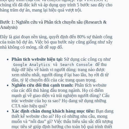
chúng tôi đã đúc kết và áp dụng quy trình 5 bước sau đây cho
hàng trăm dự án, mang lại hiệu quả vượt trội.
Bước 1: Nghiên cứu và Phân tích chuyên sâu (Research &
Analysis)
Đây là giai đoạn nền tảng, quyết định đến 80% sự thành công
của toàn bộ dự án. Việc bỏ qua bước này cũng giống như xây
nhà không có móng, rất dễ sụp đổ.
Phân tích website hiện tại:
Sử dụng các công cụ như
và
để thu
Google Analytics
Search Console
thập dữ liệu về hành vi người dùng: trang nào được
xem nhiều nhất, người dùng ở lại bao lâu, họ rời đi từ
đâu, tỷ lệ chuyển đổi của các trang quan trọng.
Nghiên cứu đối thủ cạnh tranh:
Phân tích website
của các đối thủ hàng đầu trong ngành. Họ có điểm
mạnh gì về giao diện và trải nghiệm người dùng? Cấu
trúc website của họ ra sao? Họ đang sử dụng những
CTA nào hiệu quả?
Xác định chân dung khách hàng mục tiêu:
Bạn đang
thiết kế website cho ai? Họ có những nhu cầu, mong
muốn và “nỗi đau” gì? Việc thấu hiểu sâu sắc đối tượng
mục tiêu sẽ giúp định hướng cho toàn bộ quá trình thiết