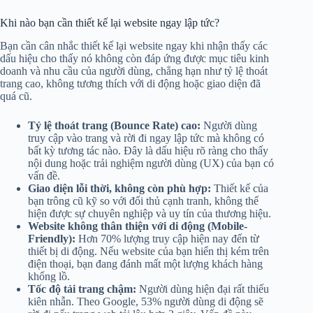
Khi nào bạn cần thiết kế lại website ngay lập tức?
Bạn cần cân nhắc thiết kế lại website ngay khi nhận thấy các
dấu hiệu cho thấy nó không còn đáp ứng được mục tiêu kinh
doanh và nhu cầu của người dùng, chẳng hạn như tỷ lệ thoát
trang cao, không tương thích với di động hoặc giao diện đã
quá cũ.
Tỷ lệ thoát trang (Bounce Rate) cao:
Người dùng
truy cập vào trang và rời đi ngay lập tức mà không có
bất kỳ tương tác nào. Đây là dấu hiệu rõ ràng cho thấy
nội dung hoặc trải nghiệm người dùng (UX) của bạn có
vấn đề.
Giao diện lỗi thời, không còn phù hợp:
Thiết kế của
bạn trông cũ kỹ so với đối thủ cạnh tranh, không thể
hiện được sự chuyên nghiệp và uy tín của thương hiệu.
Website không thân thiện với di động (Mobile-
Friendly):
Hơn 70% lượng truy cập hiện nay đến từ
thiết bị di động. Nếu website của bạn hiển thị kém trên
điện thoại, bạn đang đánh mất một lượng khách hàng
khổng lồ.
Tốc độ tải trang chậm:
Người dùng hiện đại rất thiếu
kiên nhẫn. Theo Google, 53% người dùng di động sẽ