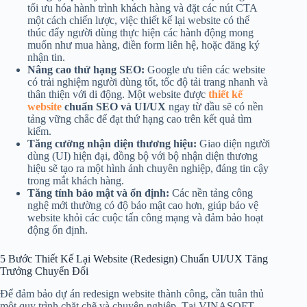
tối ưu hóa hành trình khách hàng và đặt các nút CTA
một cách chiến lược, việc thiết kế lại website có thể
thúc đẩy người dùng thực hiện các hành động mong
muốn như mua hàng, điền form liên hệ, hoặc đăng ký
nhận tin.
Nâng cao thứ hạng SEO:
Google ưu tiên các website
có trải nghiệm người dùng tốt, tốc độ tải trang nhanh và
thân thiện với di động. Một website được
thiết kế
website
chuẩn SEO và UI/UX
ngay từ đầu sẽ có nền
tảng vững chắc để đạt thứ hạng cao trên kết quả tìm
kiếm.
Tăng cường nhận diện thương hiệu:
Giao diện người
dùng (UI) hiện đại, đồng bộ với bộ nhận diện thương
hiệu sẽ tạo ra một hình ảnh chuyên nghiệp, đáng tin cậy
trong mắt khách hàng.
Tăng tính bảo mật và ổn định:
Các nền tảng công
nghệ mới thường có độ bảo mật cao hơn, giúp bảo vệ
website khỏi các cuộc tấn công mạng và đảm bảo hoạt
động ổn định.
5 Bước Thiết Kế Lại Website (Redesign) Chuẩn UI/UX Tăng
Trưởng Chuyển Đổi
Để đảm bảo dự án redesign website thành công, cần tuân thủ
một quy trình chặt chẽ và chuyên nghiệp. Tại VINASOFT,