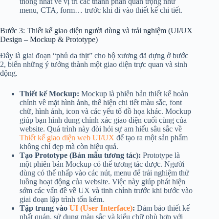
thống nhất về vị trí các thành phần quan trọng như
menu, CTA, form… trước khi đi vào thiết kế chi tiết.
Bước 3: Thiết kế giao diện người dùng và trải nghiệm (UI/UX
Design – Mockup & Prototype)
Đây là giai đoạn “phủ da thịt” cho bộ xương đã dựng ở bước
2, biến những ý tưởng thành một giao diện trực quan và sinh
động.
Thiết kế Mockup:
Mockup là phiên bản thiết kế hoàn
chỉnh về mặt hình ảnh, thể hiện chi tiết màu sắc, font
chữ, hình ảnh, icon và các yếu tố đồ họa khác. Mockup
giúp bạn hình dung chính xác giao diện cuối cùng của
website. Quá trình này đòi hỏi sự am hiểu sâu sắc về
Thiết kế giao diện web UI/UX
để tạo ra một sản phẩm
không chỉ đẹp mà còn hiệu quả.
Tạo Prototype (Bản mẫu tương tác):
Prototype là
một phiên bản Mockup có thể tương tác được. Người
dùng có thể nhấp vào các nút, menu để trải nghiệm thử
luồng hoạt động của website. Việc này giúp phát hiện
sớm các vấn đề về UX và tinh chỉnh trước khi bước vào
giai đoạn lập trình tốn kém.
Tập trung vào
UI (User Interface)
:
Đảm bảo thiết kế
nhất quán, sử dụng màu sắc và kiểu chữ phù hợp với