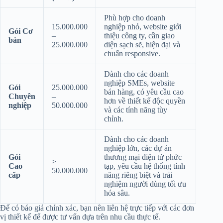
Phù hợp cho doanh
15.000.000
nghiệp nhỏ, website giới
Gói Cơ
–
thiệu công ty, cần giao
bản
25.000.000
diện sạch sẽ, hiện đại và
chuẩn responsive.
Dành cho các doanh
nghiệp SMEs, website
Gói
25.000.000
bán hàng, có yêu cầu cao
Chuyên
–
hơn về thiết kế độc quyền
nghiệp
50.000.000
và các tính năng tùy
chỉnh.
Dành cho các doanh
nghiệp lớn, các dự án
Gói
thương mại điện tử phức
>
Cao
tạp, yêu cầu hệ thống tính
50.000.000
cấp
năng riêng biệt và trải
nghiệm người dùng tối ưu
hóa sâu.
Để có báo giá chính xác, bạn nên liên hệ trực tiếp với các đơn
vị thiết kế để được tư vấn dựa trên nhu cầu thực tế.