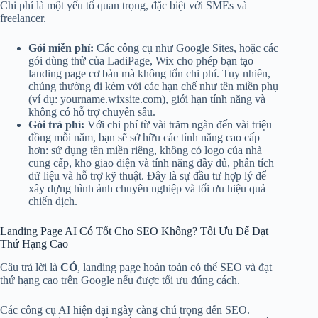
Chi phí là một yếu tố quan trọng, đặc biệt với SMEs và
freelancer.
Gói miễn phí:
Các công cụ như Google Sites, hoặc các
gói dùng thử của LadiPage, Wix cho phép bạn tạo
landing page cơ bản mà không tốn chi phí. Tuy nhiên,
chúng thường đi kèm với các hạn chế như tên miền phụ
(ví dụ: yourname.wixsite.com), giới hạn tính năng và
không có hỗ trợ chuyên sâu.
Gói trả phí:
Với chi phí từ vài trăm ngàn đến vài triệu
đồng mỗi năm, bạn sẽ sở hữu các tính năng cao cấp
hơn: sử dụng tên miền riêng, không có logo của nhà
cung cấp, kho giao diện và tính năng đầy đủ, phân tích
dữ liệu và hỗ trợ kỹ thuật. Đây là sự đầu tư hợp lý để
xây dựng hình ảnh chuyên nghiệp và tối ưu hiệu quả
chiến dịch.
Landing Page AI Có Tốt Cho SEO Không? Tối Ưu Để Đạt
Thứ Hạng Cao
Câu trả lời là
CÓ
, landing page hoàn toàn có thể SEO và đạt
thứ hạng cao trên Google nếu được tối ưu đúng cách.
Các công cụ AI hiện đại ngày càng chú trọng đến SEO.