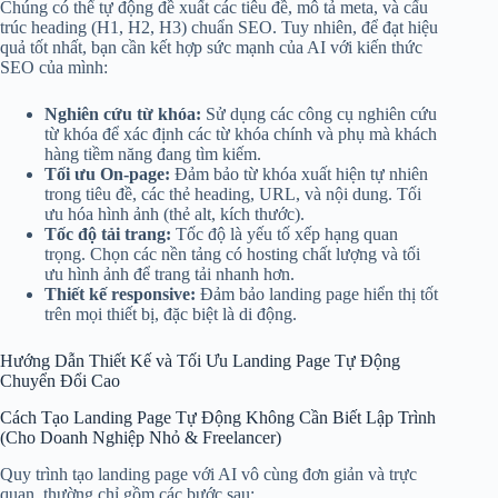
Chúng có thể tự động đề xuất các tiêu đề, mô tả meta, và cấu
trúc heading (H1, H2, H3) chuẩn SEO. Tuy nhiên, để đạt hiệu
quả tốt nhất, bạn cần kết hợp sức mạnh của AI với kiến thức
SEO của mình:
Nghiên cứu từ khóa:
Sử dụng các công cụ nghiên cứu
từ khóa để xác định các từ khóa chính và phụ mà khách
hàng tiềm năng đang tìm kiếm.
Tối ưu On-page:
Đảm bảo từ khóa xuất hiện tự nhiên
trong tiêu đề, các thẻ heading, URL, và nội dung. Tối
ưu hóa hình ảnh (thẻ alt, kích thước).
Tốc độ tải trang:
Tốc độ là yếu tố xếp hạng quan
trọng. Chọn các nền tảng có hosting chất lượng và tối
ưu hình ảnh để trang tải nhanh hơn.
Thiết kế responsive:
Đảm bảo landing page hiển thị tốt
trên mọi thiết bị, đặc biệt là di động.
Hướng Dẫn Thiết Kế và Tối Ưu Landing Page Tự Động
Chuyển Đổi Cao
Cách Tạo Landing Page Tự Động Không Cần Biết Lập Trình
(Cho Doanh Nghiệp Nhỏ & Freelancer)
Quy trình tạo landing page với AI vô cùng đơn giản và trực
quan, thường chỉ gồm các bước sau: