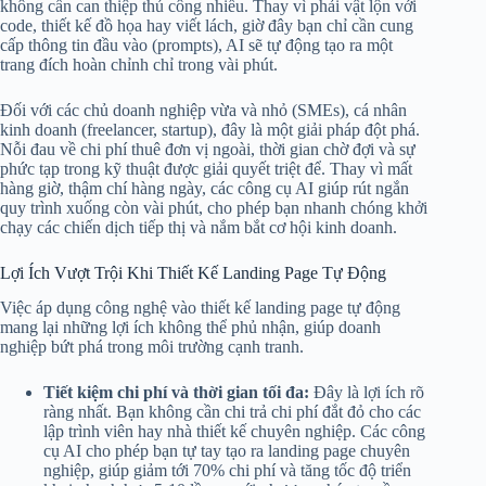
không cần can thiệp thủ công nhiều. Thay vì phải vật lộn với
code, thiết kế đồ họa hay viết lách, giờ đây bạn chỉ cần cung
cấp thông tin đầu vào (prompts), AI sẽ tự động tạo ra một
trang đích hoàn chỉnh chỉ trong vài phút.
Đối với các chủ doanh nghiệp vừa và nhỏ (SMEs), cá nhân
kinh doanh (freelancer, startup), đây là một giải pháp đột phá.
Nỗi đau về chi phí thuê đơn vị ngoài, thời gian chờ đợi và sự
phức tạp trong kỹ thuật được giải quyết triệt để. Thay vì mất
hàng giờ, thậm chí hàng ngày, các công cụ AI giúp rút ngắn
quy trình xuống còn vài phút, cho phép bạn nhanh chóng khởi
chạy các chiến dịch tiếp thị và nắm bắt cơ hội kinh doanh.
Lợi Ích Vượt Trội Khi Thiết Kế Landing Page Tự Động
Việc áp dụng công nghệ vào thiết kế landing page tự động
mang lại những lợi ích không thể phủ nhận, giúp doanh
nghiệp bứt phá trong môi trường cạnh tranh.
Tiết kiệm chi phí và thời gian tối đa:
Đây là lợi ích rõ
ràng nhất. Bạn không cần chi trả chi phí đắt đỏ cho các
lập trình viên hay nhà thiết kế chuyên nghiệp. Các công
cụ AI cho phép bạn tự tay tạo ra landing page chuyên
nghiệp, giúp giảm tới 70% chi phí và tăng tốc độ triển