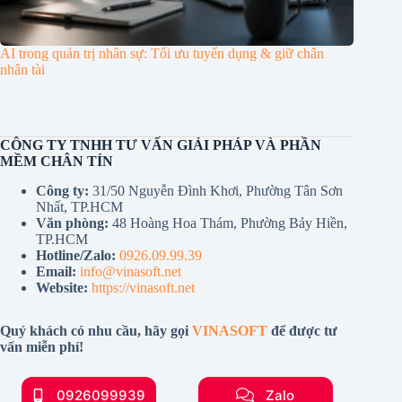
AI trong quản trị nhân sự: Tối ưu tuyển dụng & giữ chân
nhân tài
CÔNG TY TNHH TƯ VẤN GIẢI PHÁP VÀ PHẦN
MỀM CHÂN TÍN
Công ty:
31/50 Nguyễn Đình Khơi, Phường Tân Sơn
Nhất, TP.HCM
Văn phòng:
48 Hoàng Hoa Thám, Phường Bảy Hiền,
TP.HCM
Hotline/Zalo:
0926.09.99.39
Email:
info@vinasoft.net
Website:
https://vinasoft.net
Quý khách có nhu cầu, hãy gọi
VINASOFT
để được tư
vấn miễn phí!
0926099939
Zalo