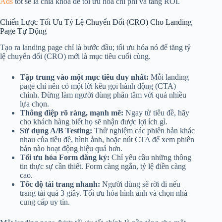
Ads
tốt sẽ là chìa khóa để tối ưu hóa chi phí và tăng ROI.
Chiến Lược Tối Ưu Tỷ Lệ Chuyển Đổi (CRO) Cho Landing
Page Tự Động
Tạo ra landing page chỉ là bước đầu; tối ưu hóa nó để tăng tỷ
lệ chuyển đổi (CRO) mới là mục tiêu cuối cùng.
Tập trung vào một mục tiêu duy nhất:
Mỗi landing
page chỉ nên có một lời kêu gọi hành động (CTA)
chính. Đừng làm người dùng phân tâm với quá nhiều
lựa chọn.
Thông điệp rõ ràng, mạnh mẽ:
Ngay từ tiêu đề, hãy
cho khách hàng biết họ sẽ nhận được lợi ích gì.
Sử dụng A/B Testing:
Thử nghiệm các phiên bản khác
nhau của tiêu đề, hình ảnh, hoặc nút CTA để xem phiên
bản nào hoạt động hiệu quả hơn.
Tối ưu hóa Form đăng ký:
Chỉ yêu cầu những thông
tin thực sự cần thiết. Form càng ngắn, tỷ lệ điền càng
cao.
Tốc độ tải trang nhanh:
Người dùng sẽ rời đi nếu
trang tải quá 3 giây. Tối ưu hóa hình ảnh và chọn nhà
cung cấp uy tín.