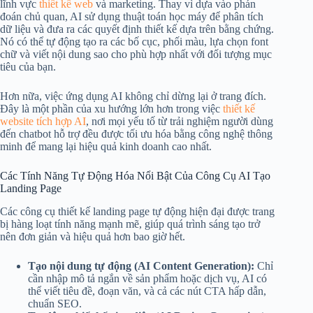
lĩnh vực
thiết kế web
và marketing. Thay vì dựa vào phán
đoán chủ quan, AI sử dụng thuật toán học máy để phân tích
dữ liệu và đưa ra các quyết định thiết kế dựa trên bằng chứng.
Nó có thể tự động tạo ra các bố cục, phối màu, lựa chọn font
chữ và viết nội dung sao cho phù hợp nhất với đối tượng mục
tiêu của bạn.
Hơn nữa, việc ứng dụng AI không chỉ dừng lại ở trang đích.
Đây là một phần của xu hướng lớn hơn trong việc
thiết kế
website tích hợp AI
, nơi mọi yếu tố từ trải nghiệm người dùng
đến chatbot hỗ trợ đều được tối ưu hóa bằng công nghệ thông
minh để mang lại hiệu quả kinh doanh cao nhất.
Các Tính Năng Tự Động Hóa Nổi Bật Của Công Cụ AI Tạo
Landing Page
Các công cụ thiết kế landing page tự động hiện đại được trang
bị hàng loạt tính năng mạnh mẽ, giúp quá trình sáng tạo trở
nên đơn giản và hiệu quả hơn bao giờ hết.
Tạo nội dung tự động (AI Content Generation):
Chỉ
cần nhập mô tả ngắn về sản phẩm hoặc dịch vụ, AI có
thể viết tiêu đề, đoạn văn, và cả các nút CTA hấp dẫn,
chuẩn SEO.