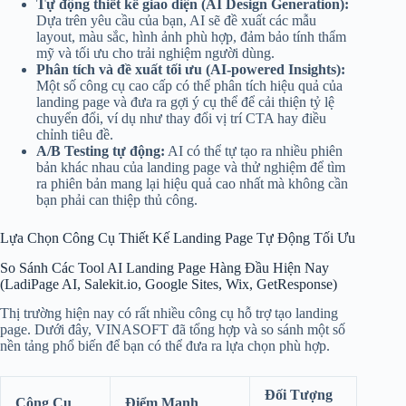
Tự động thiết kế giao diện (AI Design Generation):
Dựa trên yêu cầu của bạn, AI sẽ đề xuất các mẫu
layout, màu sắc, hình ảnh phù hợp, đảm bảo tính thẩm
mỹ và tối ưu cho trải nghiệm người dùng.
Phân tích và đề xuất tối ưu (AI-powered Insights):
Một số công cụ cao cấp có thể phân tích hiệu quả của
landing page và đưa ra gợi ý cụ thể để cải thiện tỷ lệ
chuyển đổi, ví dụ như thay đổi vị trí CTA hay điều
chỉnh tiêu đề.
A/B Testing tự động:
AI có thể tự tạo ra nhiều phiên
bản khác nhau của landing page và thử nghiệm để tìm
ra phiên bản mang lại hiệu quả cao nhất mà không cần
bạn phải can thiệp thủ công.
Lựa Chọn Công Cụ Thiết Kế Landing Page Tự Động Tối Ưu
So Sánh Các Tool AI Landing Page Hàng Đầu Hiện Nay
(LadiPage AI, Salekit.io, Google Sites, Wix, GetResponse)
Thị trường hiện nay có rất nhiều công cụ hỗ trợ tạo landing
page. Dưới đây, VINASOFT đã tổng hợp và so sánh một số
nền tảng phổ biến để bạn có thể đưa ra lựa chọn phù hợp.
Đối Tượng
Công Cụ
Điểm Mạnh