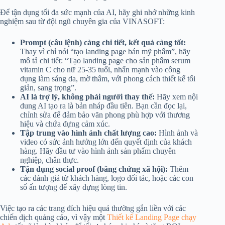
Để tận dụng tối đa sức mạnh của AI, hãy ghi nhớ những kinh
nghiệm sau từ đội ngũ chuyên gia của VINASOFT:
Prompt (câu lệnh) càng chi tiết, kết quả càng tốt:
Thay vì chỉ nói “tạo landing page bán mỹ phẩm”, hãy
mô tả chi tiết: “Tạo landing page cho sản phẩm serum
vitamin C cho nữ 25-35 tuổi, nhấn mạnh vào công
dụng làm sáng da, mờ thâm, với phong cách thiết kế tối
giản, sang trọng”.
AI là trợ lý, không phải người thay thế:
Hãy xem nội
dung AI tạo ra là bản nháp đầu tiên. Bạn cần đọc lại,
chỉnh sửa để đảm bảo văn phong phù hợp với thương
hiệu và chứa đựng cảm xúc.
Tập trung vào hình ảnh chất lượng cao:
Hình ảnh và
video có sức ảnh hưởng lớn đến quyết định của khách
hàng. Hãy đầu tư vào hình ảnh sản phẩm chuyên
nghiệp, chân thực.
Tận dụng social proof (bằng chứng xã hội):
Thêm
các đánh giá từ khách hàng, logo đối tác, hoặc các con
số ấn tượng để xây dựng lòng tin.
Việc tạo ra các trang đích hiệu quả thường gắn liền với các
chiến dịch quảng cáo, vì vậy một
Thiết kế Landing Page chạy