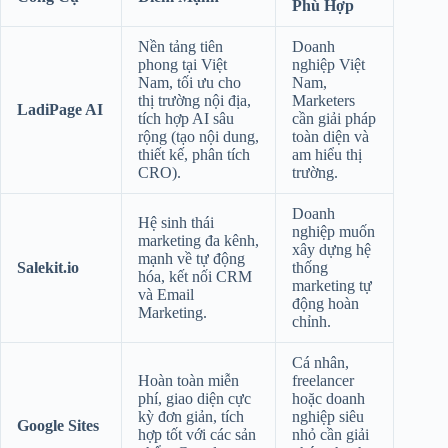
Phù Hợp
Nền tảng tiên
Doanh
phong tại Việt
nghiệp Việt
Nam, tối ưu cho
Nam,
thị trường nội địa,
Marketers
LadiPage AI
tích hợp AI sâu
cần giải pháp
rộng (tạo nội dung,
toàn diện và
thiết kế, phân tích
am hiểu thị
CRO).
trường.
Doanh
Hệ sinh thái
nghiệp muốn
marketing đa kênh,
xây dựng hệ
mạnh về tự động
Salekit.io
thống
hóa, kết nối CRM
marketing tự
và Email
động hoàn
Marketing.
chỉnh.
Cá nhân,
Hoàn toàn miễn
freelancer
phí, giao diện cực
hoặc doanh
kỳ đơn giản, tích
nghiệp siêu
Google Sites
hợp tốt với các sản
nhỏ cần giải