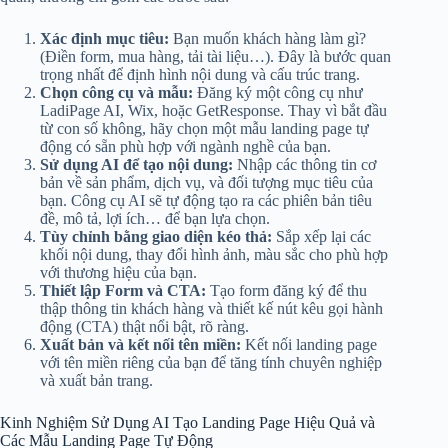
Xác định mục tiêu:
Bạn muốn khách hàng làm gì?
(Điền form, mua hàng, tải tài liệu…). Đây là bước quan
trọng nhất để định hình nội dung và cấu trúc trang.
Chọn công cụ và mẫu:
Đăng ký một công cụ như
LadiPage AI, Wix, hoặc GetResponse. Thay vì bắt đầu
từ con số không, hãy chọn một mẫu landing page tự
động có sẵn phù hợp với ngành nghề của bạn.
Sử dụng AI để tạo nội dung:
Nhập các thông tin cơ
bản về sản phẩm, dịch vụ, và đối tượng mục tiêu của
bạn. Công cụ AI sẽ tự động tạo ra các phiên bản tiêu
đề, mô tả, lợi ích… để bạn lựa chọn.
Tùy chỉnh bằng giao diện kéo thả:
Sắp xếp lại các
khối nội dung, thay đổi hình ảnh, màu sắc cho phù hợp
với thương hiệu của bạn.
Thiết lập Form và CTA:
Tạo form đăng ký để thu
thập thông tin khách hàng và thiết kế nút kêu gọi hành
động (CTA) thật nổi bật, rõ ràng.
Xuất bản và kết nối tên miền:
Kết nối landing page
với tên miền riêng của bạn để tăng tính chuyên nghiệp
và xuất bản trang.
Kinh Nghiệm Sử Dụng AI Tạo Landing Page Hiệu Quả và
Các Mẫu Landing Page Tự Động