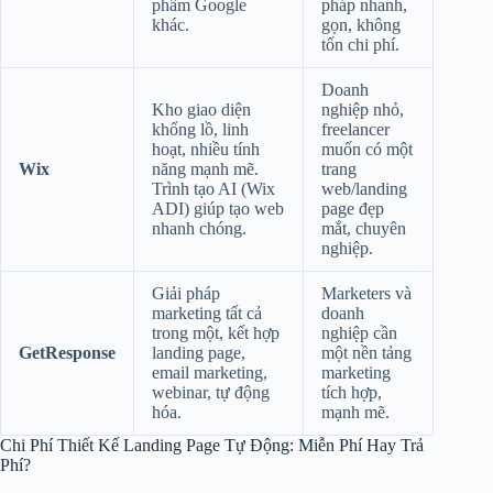
phẩm Google
pháp nhanh,
khác.
gọn, không
tốn chi phí.
Doanh
Kho giao diện
nghiệp nhỏ,
khổng lồ, linh
freelancer
hoạt, nhiều tính
muốn có một
Wix
năng mạnh mẽ.
trang
Trình tạo AI (Wix
web/landing
ADI) giúp tạo web
page đẹp
nhanh chóng.
mắt, chuyên
nghiệp.
Giải pháp
Marketers và
marketing tất cả
doanh
trong một, kết hợp
nghiệp cần
GetResponse
landing page,
một nền tảng
email marketing,
marketing
webinar, tự động
tích hợp,
hóa.
mạnh mẽ.
Chi Phí Thiết Kế Landing Page Tự Động: Miễn Phí Hay Trả
Phí?