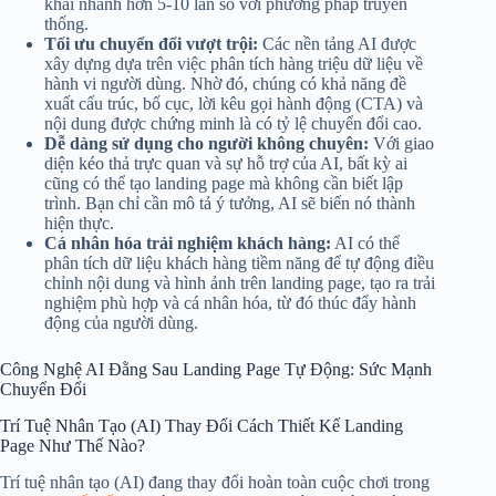
khai nhanh hơn 5-10 lần so với phương pháp truyền
thống.
Tối ưu chuyển đổi vượt trội:
Các nền tảng AI được
xây dựng dựa trên việc phân tích hàng triệu dữ liệu về
hành vi người dùng. Nhờ đó, chúng có khả năng đề
xuất cấu trúc, bố cục, lời kêu gọi hành động (CTA) và
nội dung được chứng minh là có tỷ lệ chuyển đổi cao.
Dễ dàng sử dụng cho người không chuyên:
Với giao
diện kéo thả trực quan và sự hỗ trợ của AI, bất kỳ ai
cũng có thể tạo landing page mà không cần biết lập
trình. Bạn chỉ cần mô tả ý tưởng, AI sẽ biến nó thành
hiện thực.
Cá nhân hóa trải nghiệm khách hàng:
AI có thể
phân tích dữ liệu khách hàng tiềm năng để tự động điều
chỉnh nội dung và hình ảnh trên landing page, tạo ra trải
nghiệm phù hợp và cá nhân hóa, từ đó thúc đẩy hành
động của người dùng.
Công Nghệ AI Đằng Sau Landing Page Tự Động: Sức Mạnh
Chuyển Đổi
Trí Tuệ Nhân Tạo (AI) Thay Đổi Cách Thiết Kế Landing
Page Như Thế Nào?
Trí tuệ nhân tạo (AI) đang thay đổi hoàn toàn cuộc chơi trong