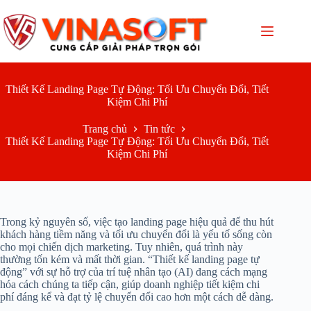
Chuyển
đến
phần
nội
dung
Thiết Kế Landing Page Tự Động: Tối Ưu Chuyển Đổi, Tiết
Kiệm Chi Phí
Trang chủ
Tin tức
Thiết Kế Landing Page Tự Động: Tối Ưu Chuyển Đổi, Tiết
Kiệm Chi Phí
Trong kỷ nguyên số, việc tạo landing page hiệu quả để thu hút
khách hàng tiềm năng và tối ưu chuyển đổi là yếu tố sống còn
cho mọi chiến dịch marketing. Tuy nhiên, quá trình này
thường tốn kém và mất thời gian. “Thiết kế landing page tự
động” với sự hỗ trợ của trí tuệ nhân tạo (AI) đang cách mạng
hóa cách chúng ta tiếp cận, giúp doanh nghiệp tiết kiệm chi
phí đáng kể và đạt tỷ lệ chuyển đổi cao hơn một cách dễ dàng.