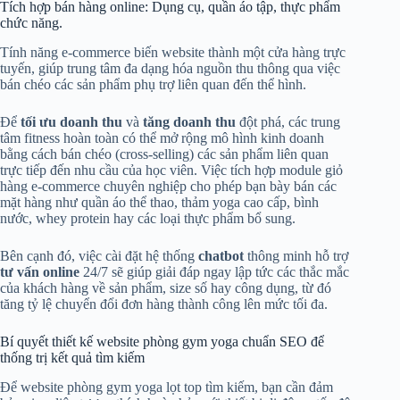
Tích hợp bán hàng online: Dụng cụ, quần áo tập, thực phẩm
chức năng.
Tính năng e-commerce biến website thành một cửa hàng trực
tuyến, giúp trung tâm đa dạng hóa nguồn thu thông qua việc
bán chéo các sản phẩm phụ trợ liên quan đến thể hình.
Để
tối ưu doanh thu
và
tăng doanh thu
đột phá, các trung
tâm fitness hoàn toàn có thể mở rộng mô hình kinh doanh
bằng cách bán chéo (cross-selling) các sản phẩm liên quan
trực tiếp đến nhu cầu của học viên. Việc tích hợp module giỏ
hàng e-commerce chuyên nghiệp cho phép bạn bày bán các
mặt hàng như quần áo thể thao, thảm yoga cao cấp, bình
nước, whey protein hay các loại thực phẩm bổ sung.
Bên cạnh đó, việc cài đặt hệ thống
chatbot
thông minh hỗ trợ
tư vấn online
24/7 sẽ giúp giải đáp ngay lập tức các thắc mắc
của khách hàng về sản phẩm, size số hay công dụng, từ đó
tăng tỷ lệ chuyển đổi đơn hàng thành công lên mức tối đa.
Bí quyết thiết kế website phòng gym yoga chuẩn SEO để
thống trị kết quả tìm kiếm
Để website phòng gym yoga lọt top tìm kiếm, bạn cần đảm