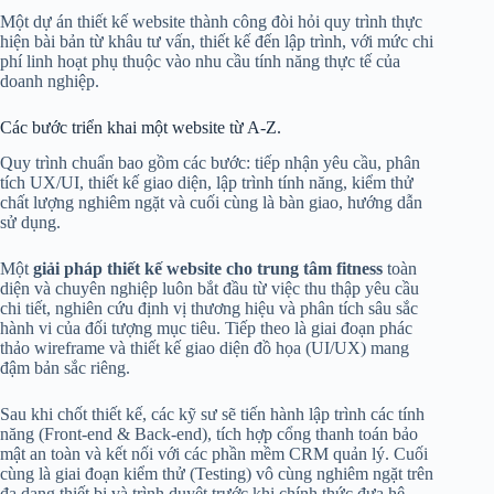
Một dự án thiết kế website thành công đòi hỏi quy trình thực
hiện bài bản từ khâu tư vấn, thiết kế đến lập trình, với mức chi
phí linh hoạt phụ thuộc vào nhu cầu tính năng thực tế của
doanh nghiệp.
Các bước triển khai một website từ A-Z.
Quy trình chuẩn bao gồm các bước: tiếp nhận yêu cầu, phân
tích UX/UI, thiết kế giao diện, lập trình tính năng, kiểm thử
chất lượng nghiêm ngặt và cuối cùng là bàn giao, hướng dẫn
sử dụng.
Một
giải pháp thiết kế website cho trung tâm fitness
toàn
diện và chuyên nghiệp luôn bắt đầu từ việc thu thập yêu cầu
chi tiết, nghiên cứu định vị thương hiệu và phân tích sâu sắc
hành vi của đối tượng mục tiêu. Tiếp theo là giai đoạn phác
thảo wireframe và thiết kế giao diện đồ họa (UI/UX) mang
đậm bản sắc riêng.
Sau khi chốt thiết kế, các kỹ sư sẽ tiến hành lập trình các tính
năng (Front-end & Back-end), tích hợp cổng thanh toán bảo
mật an toàn và kết nối với các phần mềm CRM quản lý. Cuối
cùng là giai đoạn kiểm thử (Testing) vô cùng nghiêm ngặt trên
đa dạng thiết bị và trình duyệt trước khi chính thức đưa hệ