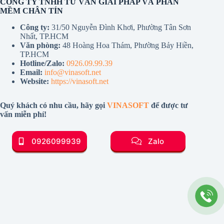
CÔNG TY TNHH TƯ VẤN GIẢI PHÁP VÀ PHẦN
MỀM CHÂN TÍN
Công ty:
31/50 Nguyễn Đình Khơi, Phường Tân Sơn
Nhất, TP.HCM
Văn phòng:
48 Hoàng Hoa Thám, Phường Bảy Hiền,
TP.HCM
Hotline/Zalo:
0926.09.99.39
Email:
info@vinasoft.net
Website:
https://vinasoft.net
Quý khách có nhu cầu, hãy gọi
VINASOFT
để được tư
vấn miễn phí!
0926099939
Zalo