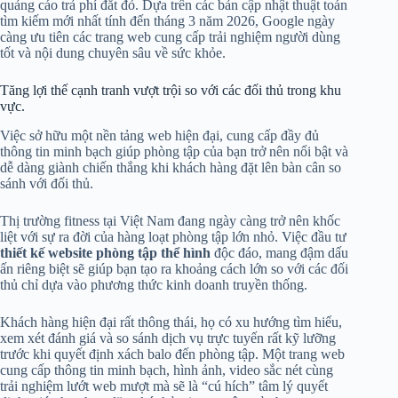
quảng cáo trả phí đắt đỏ. Dựa trên các bản cập nhật thuật toán
tìm kiếm mới nhất tính đến tháng 3 năm 2026, Google ngày
càng ưu tiên các trang web cung cấp trải nghiệm người dùng
tốt và nội dung chuyên sâu về sức khỏe.
Tăng lợi thế cạnh tranh vượt trội so với các đối thủ trong khu
vực.
Việc sở hữu một nền tảng web hiện đại, cung cấp đầy đủ
thông tin minh bạch giúp phòng tập của bạn trở nên nổi bật và
dễ dàng giành chiến thắng khi khách hàng đặt lên bàn cân so
sánh với đối thủ.
Thị trường fitness tại Việt Nam đang ngày càng trở nên khốc
liệt với sự ra đời của hàng loạt phòng tập lớn nhỏ. Việc đầu tư
thiết kế website phòng tập thể hình
độc đáo, mang đậm dấu
ấn riêng biệt sẽ giúp bạn tạo ra khoảng cách lớn so với các đối
thủ chỉ dựa vào phương thức kinh doanh truyền thống.
Khách hàng hiện đại rất thông thái, họ có xu hướng tìm hiểu,
xem xét đánh giá và so sánh dịch vụ trực tuyến rất kỹ lưỡng
trước khi quyết định xách balo đến phòng tập. Một trang web
cung cấp thông tin minh bạch, hình ảnh, video sắc nét cùng
trải nghiệm lướt web mượt mà sẽ là “cú hích” tâm lý quyết