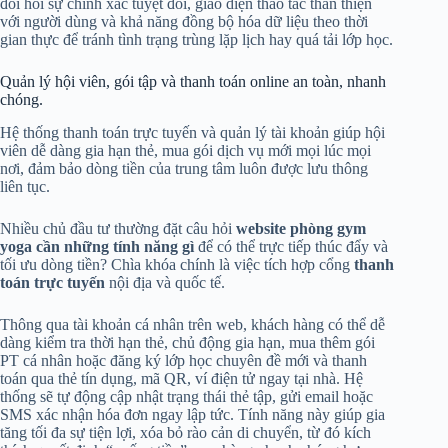
đòi hỏi sự chính xác tuyệt đối, giao diện thao tác thân thiện
với người dùng và khả năng đồng bộ hóa dữ liệu theo thời
gian thực để tránh tình trạng trùng lặp lịch hay quá tải lớp học.
Quản lý hội viên, gói tập và thanh toán online an toàn, nhanh
chóng.
Hệ thống thanh toán trực tuyến và quản lý tài khoản giúp hội
viên dễ dàng gia hạn thẻ, mua gói dịch vụ mới mọi lúc mọi
nơi, đảm bảo dòng tiền của trung tâm luôn được lưu thông
liên tục.
Nhiều chủ đầu tư thường đặt câu hỏi
website phòng gym
yoga cần những tính năng gì
để có thể trực tiếp thúc đẩy và
tối ưu dòng tiền? Chìa khóa chính là việc tích hợp cổng
thanh
toán trực tuyến
nội địa và quốc tế.
Thông qua tài khoản cá nhân trên web, khách hàng có thể dễ
dàng kiểm tra thời hạn thẻ, chủ động gia hạn, mua thêm gói
PT cá nhân hoặc đăng ký lớp học chuyên đề mới và thanh
toán qua thẻ tín dụng, mã QR, ví điện tử ngay tại nhà. Hệ
thống sẽ tự động cập nhật trạng thái thẻ tập, gửi email hoặc
SMS xác nhận hóa đơn ngay lập tức. Tính năng này giúp gia
tăng tối đa sự tiện lợi, xóa bỏ rào cản di chuyển, từ đó kích