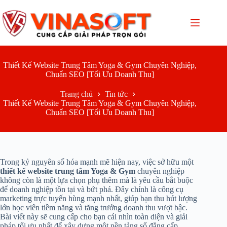
Chuyển
đến
phần
nội
dung
Thiết Kế Website Trung Tâm Yoga & Gym Chuyên Nghiệp,
Chuẩn SEO [Tối Ưu Doanh Thu]
Trang chủ
Tin tức
Thiết Kế Website Trung Tâm Yoga & Gym Chuyên Nghiệp,
Chuẩn SEO [Tối Ưu Doanh Thu]
Trong kỷ nguyên số hóa mạnh mẽ hiện nay, việc sở hữu một
thiết kế website trung tâm Yoga & Gym
chuyên nghiệp
không còn là một lựa chọn phụ thêm mà là yêu cầu bắt buộc
để doanh nghiệp tồn tại và bứt phá. Đây chính là công cụ
marketing trực tuyến hùng mạnh nhất, giúp bạn thu hút lượng
lớn học viên tiềm năng và tăng trưởng doanh thu vượt bậc.
Bài viết này sẽ cung cấp cho bạn cái nhìn toàn diện và giải
pháp tối ưu nhất để xây dựng một nền tảng số đẳng cấp,