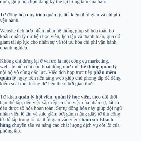
định, giúp họ chọn đăng ký thẻ tại trung tâm của bạn.
Tự động hóa quy trình quản lý, tiết kiệm thời gian và chi phí
vận hành.
Website tích hợp phần mềm hệ thống giúp số hóa toàn bộ
khâu quản lý dữ liệu học viên, lịch tập và thanh toán, qua đó
giảm tải áp lực cho nhân sự và tối ưu hóa chi phí vận hành
doanh nghiệp.
Không chỉ dừng lại ở vai trò là một công cụ marketing,
website hiện đại còn hoạt động như một
hệ thống quản lý
nội bộ vô cùng đắc lực. Việc tích hợp trực tiếp
phần mềm
quản lý
ngay trên nền tảng web giúp chủ phòng tập dễ dàng
kiểm soát mọi luồng dữ liệu theo thời gian thực.
Từ khâu
quản lý hội viên
,
quản lý học viên
, theo dõi thời
hạn thẻ tập, đến việc sắp xếp ca làm việc của nhân sự, tất cả
đều được số hóa hoàn toàn. Sự tự động hóa này giúp đội ngũ
nhân viên lễ tân và sale giảm bớt gánh nặng giấy tờ thủ công,
từ đó tập trung tối đa thời gian vào việc
chăm sóc khách
hàng
chuyên sâu và nâng cao chất lượng dịch vụ cốt lõi của
phòng tập.