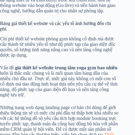
thống website vào hoạt động (Go-live) và tiến hành bàn giao
công nghệ, hướng dẫn quản trị cho nhân sự phòng tập.
Bảng giá thiết kế website và các yếu tố ảnh hưởng đến chi
phí.
Chi phí thiết kế website phòng gym không cố định mà được
cấu thành từ nhiều yếu tố như độ phức tạp của giao diện độc
quyền, số lượng tính năng nâng cao và nền tảng công nghệ
được áp dụng.
Vấn đề
giá thiết kế website trung tâm yoga gym bao nhiêu
luôn là thắc mắc chung và là mối quan tâm hàng đầu của
nhiều chủ đầu tư. Thực tế, mức giá này không có một con số
cố định mà dao động linh hoạt dựa trên yêu cầu cụ thể về tính
năng, độ phức tạp của giao diện đồ họa và nền tảng công
nghệ lưu trữ.
Những trang web dạng landing page cơ bản chỉ dùng để giới
thiệu thông tin sẽ có mức chi phí đầu tư thấp hơn khá nhiều so
với các hệ thống đồ sộ yêu cầu tích hợp module booking trực
tuyến phức tạp, thanh toán đa cổng hay đồng bộ hóa với phần
mềm CRM quản lý hội viên. Để có được một sản phẩm số
mang đậm bản sắc thương hiệu, việc lựa chọn dịch vụ
Thiết