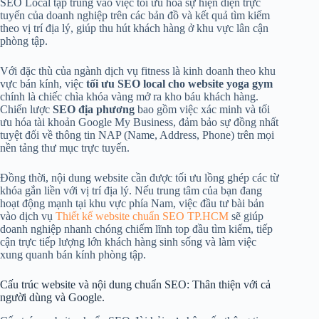
SEO Local tập trung vào việc tối ưu hóa sự hiện diện trực
tuyến của doanh nghiệp trên các bản đồ và kết quả tìm kiếm
theo vị trí địa lý, giúp thu hút khách hàng ở khu vực lân cận
phòng tập.
Với đặc thù của ngành dịch vụ fitness là kinh doanh theo khu
vực bán kính, việc
tối ưu SEO local cho website yoga gym
chính là chiếc chìa khóa vàng mở ra kho báu khách hàng.
Chiến lược
SEO địa phương
bao gồm việc xác minh và tối
ưu hóa tài khoản Google My Business, đảm bảo sự đồng nhất
tuyệt đối về thông tin NAP (Name, Address, Phone) trên mọi
nền tảng thư mục trực tuyến.
Đồng thời, nội dung website cần được tối ưu lồng ghép các từ
khóa gắn liền với vị trí địa lý. Nếu trung tâm của bạn đang
hoạt động mạnh tại khu vực phía Nam, việc đầu tư bài bản
vào dịch vụ
Thiết kế website chuẩn SEO TP.HCM
sẽ giúp
doanh nghiệp nhanh chóng chiếm lĩnh top đầu tìm kiếm, tiếp
cận trực tiếp lượng lớn khách hàng sinh sống và làm việc
xung quanh bán kính phòng tập.
Cấu trúc website và nội dung chuẩn SEO: Thân thiện với cả
người dùng và Google.