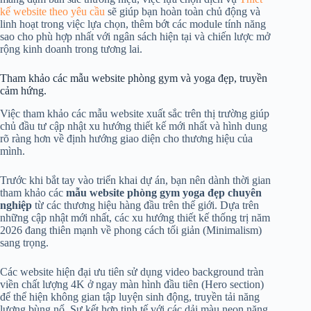
kế website theo yêu cầu
sẽ giúp bạn hoàn toàn chủ động và
linh hoạt trong việc lựa chọn, thêm bớt các module tính năng
sao cho phù hợp nhất với ngân sách hiện tại và chiến lược mở
rộng kinh doanh trong tương lai.
Tham khảo các mẫu website phòng gym và yoga đẹp, truyền
cảm hứng.
Việc tham khảo các mẫu website xuất sắc trên thị trường giúp
chủ đầu tư cập nhật xu hướng thiết kế mới nhất và hình dung
rõ ràng hơn về định hướng giao diện cho thương hiệu của
mình.
Trước khi bắt tay vào triển khai dự án, bạn nên dành thời gian
tham khảo các
mẫu website phòng gym yoga đẹp chuyên
nghiệp
từ các thương hiệu hàng đầu trên thế giới. Dựa trên
những cập nhật mới nhất, các xu hướng thiết kế thống trị năm
2026 đang thiên mạnh về phong cách tối giản (Minimalism)
sang trọng.
Các website hiện đại ưu tiên sử dụng video background tràn
viền chất lượng 4K ở ngay màn hình đầu tiên (Hero section)
để thể hiện không gian tập luyện sinh động, truyền tải năng
lượng bùng nổ. Sự kết hợp tinh tế với các dải màu neon năng