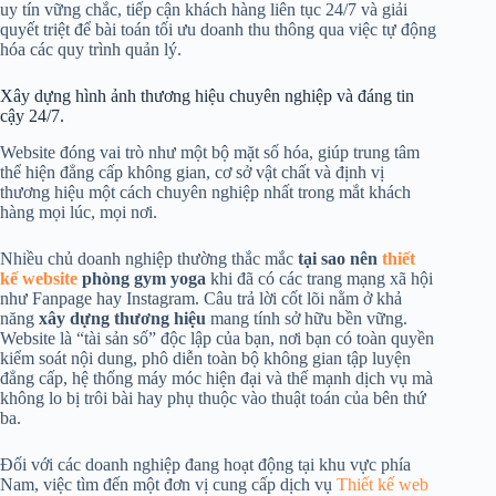
uy tín vững chắc, tiếp cận khách hàng liên tục 24/7 và giải
quyết triệt để bài toán tối ưu doanh thu thông qua việc tự động
hóa các quy trình quản lý.
Xây dựng hình ảnh thương hiệu chuyên nghiệp và đáng tin
cậy 24/7.
Website đóng vai trò như một bộ mặt số hóa, giúp trung tâm
thể hiện đẳng cấp không gian, cơ sở vật chất và định vị
thương hiệu một cách chuyên nghiệp nhất trong mắt khách
hàng mọi lúc, mọi nơi.
Nhiều chủ doanh nghiệp thường thắc mắc
tại sao nên
thiết
kế website
phòng gym yoga
khi đã có các trang mạng xã hội
như Fanpage hay Instagram. Câu trả lời cốt lõi nằm ở khả
năng
xây dựng thương hiệu
mang tính sở hữu bền vững.
Website là “tài sản số” độc lập của bạn, nơi bạn có toàn quyền
kiểm soát nội dung, phô diễn toàn bộ không gian tập luyện
đẳng cấp, hệ thống máy móc hiện đại và thế mạnh dịch vụ mà
không lo bị trôi bài hay phụ thuộc vào thuật toán của bên thứ
ba.
Đối với các doanh nghiệp đang hoạt động tại khu vực phía
Nam, việc tìm đến một đơn vị cung cấp dịch vụ
Thiết kế web