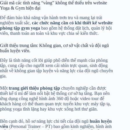
Giải mã các tính năng “vàng” không thể thiếu trên website
Yoga & Gym hiện đại
Để đảm bảo khả năng vận hành trơn tru và mang lại trải
nghiệm xuất sắc,
các chức năng cần có khi thiết kế website
phòng tập gym yoga
bao gồm hệ thống đặt lịch, quản lý hội
viên, thanh toán an toàn và khu vực chia sẻ kiến thức.
Giới thiệu trung tâm: Không gian, cơ sở vật chất và đội ngũ
huấn luyện viên.
Đây là tính năng cốt lõi giúp phô diễn thế mạnh của phòng
tập, cung cấp cho người xem cái nhìn trực quan, sinh động
nhất về không gian tập luyện và năng lực của đội ngũ chuyên
gia.
Một
trang giới thiệu phòng tập
chuyên nghiệp cần được
thiết kế tỉ mỉ để làm nổi bật hệ thống cơ sở hạ tầng. Bạn nên
ứng dụng công nghệ hình ảnh 360 độ hoặc video tour để
khách hàng có thể tham quan trực tuyến khu vực máy tập tạ,
phòng yoga tĩnh lặng hay khu vực xông hơi thư giãn.
Bên cạnh đó, hồ sơ năng lực chi tiết của đội ngũ
huấn luyện
viên
(Personal Trainer – PT) bao gồm kinh nghiệm, hình ảnh