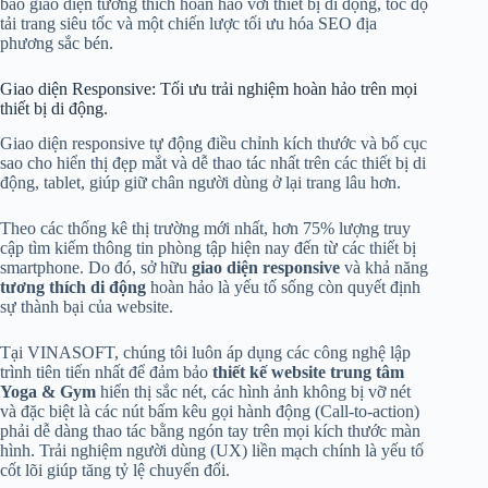
bảo giao diện tương thích hoàn hảo với thiết bị di động, tốc độ
tải trang siêu tốc và một chiến lược tối ưu hóa SEO địa
phương sắc bén.
Giao diện Responsive: Tối ưu trải nghiệm hoàn hảo trên mọi
thiết bị di động.
Giao diện responsive tự động điều chỉnh kích thước và bố cục
sao cho hiển thị đẹp mắt và dễ thao tác nhất trên các thiết bị di
động, tablet, giúp giữ chân người dùng ở lại trang lâu hơn.
Theo các thống kê thị trường mới nhất, hơn 75% lượng truy
cập tìm kiếm thông tin phòng tập hiện nay đến từ các thiết bị
smartphone. Do đó, sở hữu
giao diện responsive
và khả năng
tương thích di động
hoàn hảo là yếu tố sống còn quyết định
sự thành bại của website.
Tại VINASOFT, chúng tôi luôn áp dụng các công nghệ lập
trình tiên tiến nhất để đảm bảo
thiết kế website trung tâm
Yoga & Gym
hiển thị sắc nét, các hình ảnh không bị vỡ nét
và đặc biệt là các nút bấm kêu gọi hành động (Call-to-action)
phải dễ dàng thao tác bằng ngón tay trên mọi kích thước màn
hình. Trải nghiệm người dùng (UX) liền mạch chính là yếu tố
cốt lõi giúp tăng tỷ lệ chuyển đổi.