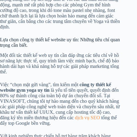
động, mạnh mẽ rất phù hợp cho các phòng Gym thể hình
cường độ cao, trong khi đó tone màu pastel nhẹ nhàng, font
chữ thanh lịch lại là lựa chọn hoàn hảo mang đến cảm giác
thư giãn, cân bằng cho các trung tâm chuyên về Yoga và thiền
định.
Lựa chọn công ty thiết kế website uy tín: Những tiêu chí quan
trọng cần biết.
Một đối tác thiết kế web uy tín cần đáp ứng các tiêu chí về hồ
sơ năng lực thực tế, quy trình làm việc minh bạch, chế độ bảo
hành dài hạn và khả năng hỗ trợ các giải pháp marketing tổng
thể.
Việc “chọn mặt gửi vàng”, tìm kiếm một
công ty thiết kế
website gym yoga uy tín
là yếu tố tiên quyết, quyết định đến
80% sự thành công của toàn bộ dự án chuyển đổi số. Tại
VINASOFT, chúng tôi tự hào mang đến cho quý khách hàng
các giải pháp công nghệ web toàn diện và chuyên sâu nhất, từ
khâu tư vấn thiết kế UI/UX, cung cấp hosting tốc độ cao,
đăng ký tên miền thương hiệu đến các
dịch vụ SEO
tổng thể
đẩy top Google bền vững.
Với kinh nghiệm thực chiến hỗ trợ hàng trăm khách hàng