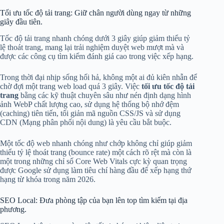
Tối ưu tốc độ tải trang: Giữ chân người dùng ngay từ những
giây đầu tiên.
Tốc độ tải trang nhanh chóng dưới 3 giây giúp giảm thiểu tỷ
lệ thoát trang, mang lại trải nghiệm duyệt web mượt mà và
được các công cụ tìm kiếm đánh giá cao trong việc xếp hạng.
Trong thời đại nhịp sống hối hả, không một ai đủ kiên nhẫn để
chờ đợi một trang web load quá 3 giây. Việc
tối ưu tốc độ tải
trang
bằng các kỹ thuật chuyên sâu như nén định dạng hình
ảnh WebP chất lượng cao, sử dụng hệ thống bộ nhớ đệm
(caching) tiên tiến, tối giản mã nguồn CSS/JS và sử dụng
CDN (Mạng phân phối nội dung) là yêu cầu bắt buộc.
Một tốc độ web nhanh chóng như chớp không chỉ giúp giảm
thiểu tỷ lệ thoát trang (bounce rate) một cách rõ rệt mà còn là
một trong những chỉ số Core Web Vitals cực kỳ quan trọng
được Google sử dụng làm tiêu chí hàng đầu để xếp hạng thứ
hạng từ khóa trong năm 2026.
SEO Local: Đưa phòng tập của bạn lên top tìm kiếm tại địa
phương.