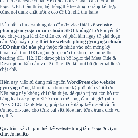
Cấu trúc website chuẩn SEO đòi hỏi sự phân cấp thông tin
logic, URL thân thiện, hệ thống thẻ heading rõ ràng kết hợp
cùng nội dung chất lượng cao để bứt phá thứ hạng.
Rất nhiều chủ doanh nghiệp đắn đo việc
thiết kế website
phòng gym yoga có cần chuẩn SEO không
? Lời khuyên từ
các chuyên gia là chắc chắn có, và phải làm ngay từ giai đoạn
đầu. Việc xây dựng
thiết kế website phòng gym yoga chuẩn
SEO như thế nào
phụ thuộc rất nhiều vào nền móng kỹ
thuật: cấu trúc URL ngắn gọn, chứa từ khóa; hệ thống thẻ
heading (H1, H2, H3) được phân bổ logic; thẻ Meta Title &
Description hấp dẫn và hệ thống liên kết nội bộ (internal link)
chặt chẽ.
Hiện nay, việc sử dụng mã nguồn
WordPress cho website
gym yoga
đang là một lựa chọn cực kỳ phổ biến và tối ưu.
Nền tảng này không chỉ thân thiện, dễ quản trị mà còn hỗ trợ
hàng loạt các plugin SEO mạnh mẽ hàng đầu thế giới (như
Yoast SEO, Rank Math), giúp bạn dễ dàng kiểm soát và tối
ưu hóa on-page cho từng bài viết blog hay từng trang dịch vụ
cụ thể.
Quy trình và chi phí thiết kế website trung tâm Yoga & Gym
chuyên nghiệp