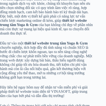
trong ngành dịch vụ sức khỏe, chúng tôi khuyên bạn nên ưu
tiên chọn những đối tác có quy trình làm việc rõ ràng, hợp
đồng minh bạch, cam kết bảo hành bảo trì kỹ thuật dài hạn.
Đặc biệt, một đơn vị thiết kế giỏi phải có năng lực tư vấn
chiến lược marketing online đi kèm, giúp
thiết kế website
trung tâm Yoga & Gym
của bạn không chỉ đẹp về phần nhìn
mà còn thực sự mang lại hiệu quả kinh tế, tạo ra chuyển đổi
doanh thu thực tế.
Đầu tư vào một
thiết kế website trung tâm Yoga & Gym
chuyên nghiệp, tích hợp đầy đủ tính năng và chuẩn SEO là
bước đi chiến lược khôn ngoan, tạo ra nền tảng công nghệ
vững chắc cho sự phát triển bền vững của doanh nghiệp. Một
trang web được xây dựng bài bản, thấu hiểu người dùng
không chỉ giúp tối ưu hóa doanh thu, tiết kiệm chi phí vận
hành mà còn là cầu nối hiệu quả, gắn kết thương hiệu với
cộng đồng yêu thể thao, mở ra những cơ hội tăng trưởng
không giới hạn trong tương lai.
Hãy liên hệ ngay hôm nay để nhận tư vấn miễn phí và giải
pháp thiết kế website toàn diện từ VINASOFT, giúp trung
tâm của bạn bứt phá và dẫn đầu thị trường!
Lưu ý: Thông tin trong bài viết này chỉ mang tính chất tham