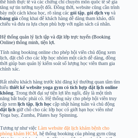
thể hình thực tế và các chứng chỉ chuyên môn quốc tế sẽ gia
tăng sự tin tưởng tuyệt đối. Đồng thời, website cũng cần trình
bày một cách khoa học, rõ ràng các
gói tập
,
gói dịch vụ
và
bảng giá
công khai để khách hàng dễ dàng tham khảo, đối
chiếu và đưa ra lựa chọn phù hợp với ngân sách cá nhân.
Hệ thống quản lý lịch tập và đặt lớp trực tuyến (Booking
Online) thông minh, tiện lợi.
Tính năng booking online cho phép hội viên chủ động xem
lịch, đặt chỗ cho các lớp học nhóm một cách dễ dàng, đồng
thời giúp ban quản lý kiểm soát số lượng học viên tham gia
chính xác.
Rất nhiều khách hàng trước khi đăng ký thường quan tâm tìm
hiểu
thiết kế website yoga gym có tích hợp đặt lịch online
không
. Trong thời đại sự tiện lợi lên ngôi, đây là một tính
năng bắt buộc phải có. Hệ thống này cho phép hội viên truy
cập xem
lịch tập
,
lịch học
cập nhật hàng tuần và chủ động
đặt lịch
giữ chỗ cho các lớp học có giới hạn học viên như
Yoga bay, Zumba, Pilates hay Spinning.
Tương tự như việc
Làm website đặt lịch khám bệnh cho
phòng khám HCM
, hệ thống booking của phòng gym cũng