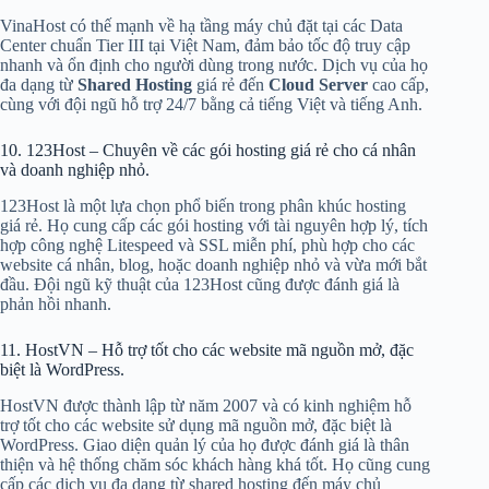
VinaHost có thế mạnh về hạ tầng máy chủ đặt tại các Data
Center chuẩn Tier III tại Việt Nam, đảm bảo tốc độ truy cập
nhanh và ổn định cho người dùng trong nước. Dịch vụ của họ
đa dạng từ
Shared Hosting
giá rẻ đến
Cloud Server
cao cấp,
cùng với đội ngũ hỗ trợ 24/7 bằng cả tiếng Việt và tiếng Anh.
10. 123Host – Chuyên về các gói hosting giá rẻ cho cá nhân
và doanh nghiệp nhỏ.
123Host là một lựa chọn phổ biến trong phân khúc hosting
giá rẻ. Họ cung cấp các gói hosting với tài nguyên hợp lý, tích
hợp công nghệ Litespeed và SSL miễn phí, phù hợp cho các
website cá nhân, blog, hoặc doanh nghiệp nhỏ và vừa mới bắt
đầu. Đội ngũ kỹ thuật của 123Host cũng được đánh giá là
phản hồi nhanh.
11. HostVN – Hỗ trợ tốt cho các website mã nguồn mở, đặc
biệt là WordPress.
HostVN được thành lập từ năm 2007 và có kinh nghiệm hỗ
trợ tốt cho các website sử dụng mã nguồn mở, đặc biệt là
WordPress. Giao diện quản lý của họ được đánh giá là thân
thiện và hệ thống chăm sóc khách hàng khá tốt. Họ cũng cung
cấp các dịch vụ đa dạng từ shared hosting đến máy chủ