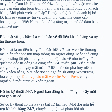
máy chủ. Cam kết Uptime 99.9% đồng nghĩa với việc website
của bạn gần như luôn trong trạng thái sẵn sàng phục vụ khách
hàng. Mỗi phút website “sập” là một cơ hội kinh doanh bị bỏ
lỡ, làm suy giảm uy tín và doanh thu. Các nhà cung cấp
hosting uy tín Việt Nam luôn có hạ tầng mạnh mẽ để đảm bảo
cam kết này.
Bảo mật vững chắc: Lá chắn bảo vệ dữ liệu khách hàng và uy
tín thương hiệu.
Bảo mật là ưu tiên hàng đầu, đặc biệt với các website thương
mại điện tử hoặc thu thập thông tin người dùng. Một nhà cung
cấp hosting tốt phải trang bị nhiều lớp bảo vệ như tường lửa,
quét mã độc tự động và cung cấp
SSL miễn phí
. Việc bị tấn
công không chỉ gây mất mát dữ liệu mà còn phá hủy niềm tin
của khách hàng. Với các doanh nghiệp sử dụng WordPress,
lựa chọn một
Dịch vụ bảo mật website WordPress
chuyên
nghiệp là một bước đi khôn ngoan.
Hỗ trợ kỹ thuật 24/7: Người bạn đồng hành đáng tin cậy mỗi
khi gặp sự cố.
Sự cố kỹ thuật có thể xảy ra bất cứ lúc nào. Một đội ngũ
hỗ
trợ khách hàng 24/7
, chuyên nghiệp và phản hồi nhanh