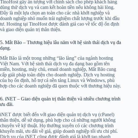
TinoHost gây ấn tượng với chính sách cho phép khách hàng
dùng thử dịch vụ và cam kết hoàn tiền nếu không hài lòng.
Đây là một lựa chọn an toàn cho các nhà khởi nghiệp và
doanh nghiệp nhỏ muốn trải nghiệm chất lượng trước khi đầu
tư. Hosting tại TinoHost được đánh giá cao về tốc độ ổn định
và giao diện quản trị thân thiện.
5. Mắt Bão – Thương hiệu lâu năm với hệ sinh thái dịch vụ đa
dạng.
Mắt Bão là một trong những “lão làng” của ngành hosting
Việt Nam. Với hệ sinh thái dịch vụ đa dạng bao gồm tên
miền, hosting, máy chủ, email doanh nghiệp, Mắt Bão cung
cấp giải pháp toàn diện cho doanh nghiệp. Dịch vụ hosting
của họ ổn định, hỗ trợ cả nền tảng Linux và Windows, phù
hợp cho các doanh nghiệp đã quen thuộc với thương hiệu này.
6. iNET – Giao diện quản trị thân thiện và nhiều chương trình
ưu đãi.
iNET được biết đến với giao diện quản trị dịch vụ (cPanel)
thân thiện, dễ sử dụng, phù hợp cho cả những người không
chuyên về kỹ thuật. Họ thường xuyên có các chương trình
khuyến mãi, ưu đãi về giá, giúp doanh nghiệp tối ưu chi phí.
Dịch vụ của iNET cũng được đánh giá là khởi tạo nhanh