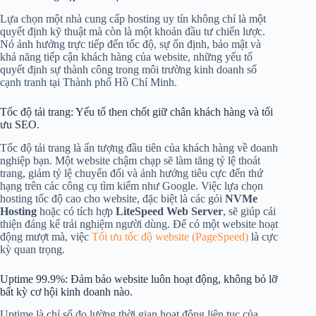
Lựa chọn một nhà cung cấp hosting uy tín không chỉ là một
quyết định kỹ thuật mà còn là một khoản đầu tư chiến lược.
Nó ảnh hưởng trực tiếp đến tốc độ, sự ổn định, bảo mật và
khả năng tiếp cận khách hàng của website, những yếu tố
quyết định sự thành công trong môi trường kinh doanh số
cạnh tranh tại Thành phố Hồ Chí Minh.
Tốc độ tải trang: Yếu tố then chốt giữ chân khách hàng và tối
ưu SEO.
Tốc độ tải trang là ấn tượng đầu tiên của khách hàng về doanh
nghiệp bạn. Một website chậm chạp sẽ làm tăng tỷ lệ thoát
trang, giảm tỷ lệ chuyển đổi và ảnh hưởng tiêu cực đến thứ
hạng trên các công cụ tìm kiếm như Google. Việc lựa chọn
hosting tốc độ cao cho website, đặc biệt là các gói
NVMe
Hosting
hoặc có tích hợp
LiteSpeed Web Server
, sẽ giúp cải
thiện đáng kể trải nghiệm người dùng. Để có một website hoạt
động mượt mà, việc
Tối ưu tốc độ website (PageSpeed)
là cực
kỳ quan trọng.
Uptime 99.9%: Đảm bảo website luôn hoạt động, không bỏ lỡ
bất kỳ cơ hội kinh doanh nào.
Uptime là chỉ số đo lường thời gian hoạt động liên tục của