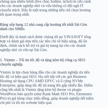
chóng qua nhiều kênh (live chat, hotline, ticket) là cứu cánh
cho các doanh nghiệp nhỏ và vừa không có đội ngũ IT
chuyên trách. Đây là một trong những tiêu chí chọn hosting
tốt quan trọng nhất.
Bảng xếp hạng 12 nhà cung cấp hosting tốt nhất Sài Gòn
dành cho SMBs
Dưới đây là danh sách được chúng tôi tại VINASOFT tổng
hợp và đánh giá dựa trên các tiêu chí về hiệu năng, độ ổn
định, chính sách hỗ trợ và giá trị mang lại cho các doanh
nghiệp nhỏ và vừa tại Sài Gòn.
1. Vietnix – Tối ưu tốc độ và tặng kèm bộ công cụ SEO
chuyên nghiệp.
Vietnix là lựa chọn hàng đầu cho các doanh nghiệp ưu tiên
tốc độ và hiệu quả SEO. Họ nổi bật với các gói Business
Hosting sử dụng CPU AMD EPYC và ổ cứng NVMe
Enterprise, giúp tăng tốc độ tải trang lên gấp nhiều lần. Điểm
cộng lớn nhất là Vietnix tặng kèm bộ theme và plugin
WordPress bản quyền (như Rank Math SEO Pro, Elementor
Pro) trị giá hàng chục triệu đồng, giúp doanh nghiệp tiết kiệm
chi phí và tối ưu website hiệu quả.