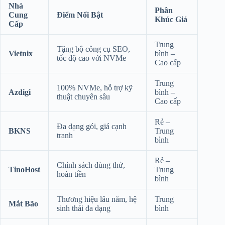
Nhà
Phân
Cung
Điểm Nổi Bật
Khúc Giá
Cấp
Trung
Tặng bộ công cụ SEO,
Vietnix
bình –
tốc độ cao với NVMe
Cao cấp
Trung
100% NVMe, hỗ trợ kỹ
Azdigi
bình –
thuật chuyên sâu
Cao cấp
Rẻ –
Đa dạng gói, giá cạnh
BKNS
Trung
tranh
bình
Rẻ –
Chính sách dùng thử,
TinoHost
Trung
hoàn tiền
bình
Thương hiệu lâu năm, hệ
Trung
Mắt Bão
sinh thái đa dạng
bình