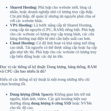
Shared Hosting:
Phù hợp cho website mới, blog cá
nhân, hoặc doanh nghiệp nhỏ có lượng truy cập thấp.
Chi phí thấp, dễ quản lý nhưng tài nguyên phải chia sẻ
với các website khác.
VPS Hosting:
Là bước nâng cấp từ Shared Hosting,
cung cấp tài nguyên (CPU, RAM) riêng biệt. Phù hợp
cho các website có lượng truy cập trung bình, các cửa
hàng thương mại điện tử nhỏ cần hiệu suất cao hơn.
Cloud Hosting:
Có độ linh hoạt và khả năng mở rộng
cao nhất. Tài nguyên có thể được nâng cấp hoặc hạ cấp
gần như tức thì. Phù hợp cho các website có lượng truy
cập biến động hoặc các dự án lớn.
Đọc vị các thông số kỹ thuật: Dung lượng, băng thông, RAM
và CPU cần bao nhiêu là đủ?
Hiểu rõ các thông số kỹ thuật là một trong những tiêu chí
chọn hosting tốt.
Dung lượng (Disk Space):
Không gian lưu trữ mã
nguồn, hình ảnh, video. Các gói hosting hiện nay
thường dùng
dung lượng ổ cứng SSD
hoặc NVMe
cho tốc độ cao.