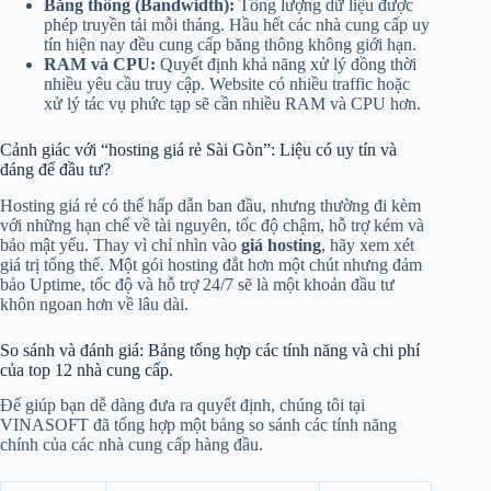
Băng thông (Bandwidth):
Tổng lượng dữ liệu được
phép truyền tải mỗi tháng. Hầu hết các nhà cung cấp uy
tín hiện nay đều cung cấp băng thông không giới hạn.
RAM và CPU:
Quyết định khả năng xử lý đồng thời
nhiều yêu cầu truy cập. Website có nhiều traffic hoặc
xử lý tác vụ phức tạp sẽ cần nhiều RAM và CPU hơn.
Cảnh giác với “hosting giá rẻ Sài Gòn”: Liệu có uy tín và
đáng để đầu tư?
Hosting giá rẻ có thể hấp dẫn ban đầu, nhưng thường đi kèm
với những hạn chế về tài nguyên, tốc độ chậm, hỗ trợ kém và
bảo mật yếu. Thay vì chỉ nhìn vào
giá hosting
, hãy xem xét
giá trị tổng thể. Một gói hosting đắt hơn một chút nhưng đảm
bảo Uptime, tốc độ và hỗ trợ 24/7 sẽ là một khoản đầu tư
khôn ngoan hơn về lâu dài.
So sánh và đánh giá: Bảng tổng hợp các tính năng và chi phí
của top 12 nhà cung cấp.
Để giúp bạn dễ dàng đưa ra quyết định, chúng tôi tại
VINASOFT đã tổng hợp một bảng so sánh các tính năng
chính của các nhà cung cấp hàng đầu.