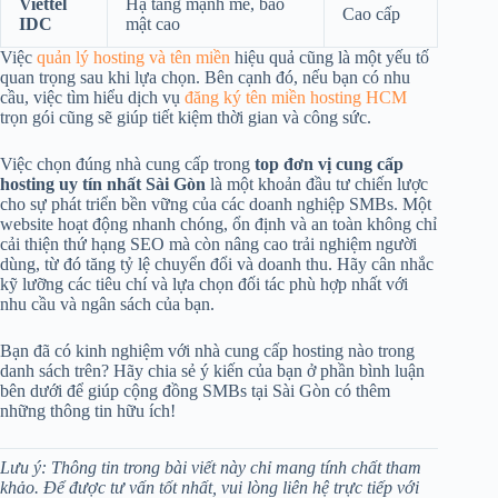
Viettel
Hạ tầng mạnh mẽ, bảo
Cao cấp
IDC
mật cao
Việc
quản lý hosting và tên miền
hiệu quả cũng là một yếu tố
quan trọng sau khi lựa chọn. Bên cạnh đó, nếu bạn có nhu
cầu, việc tìm hiểu dịch vụ
đăng ký tên miền hosting HCM
trọn gói cũng sẽ giúp tiết kiệm thời gian và công sức.
Việc chọn đúng nhà cung cấp trong
top đơn vị cung cấp
hosting uy tín nhất Sài Gòn
là một khoản đầu tư chiến lược
cho sự phát triển bền vững của các doanh nghiệp SMBs. Một
website hoạt động nhanh chóng, ổn định và an toàn không chỉ
cải thiện thứ hạng SEO mà còn nâng cao trải nghiệm người
dùng, từ đó tăng tỷ lệ chuyển đổi và doanh thu. Hãy cân nhắc
kỹ lưỡng các tiêu chí và lựa chọn đối tác phù hợp nhất với
nhu cầu và ngân sách của bạn.
Bạn đã có kinh nghiệm với nhà cung cấp hosting nào trong
danh sách trên? Hãy chia sẻ ý kiến của bạn ở phần bình luận
bên dưới để giúp cộng đồng SMBs tại Sài Gòn có thêm
những thông tin hữu ích!
Lưu ý: Thông tin trong bài viết này chỉ mang tính chất tham
khảo. Để được tư vấn tốt nhất, vui lòng liên hệ trực tiếp với