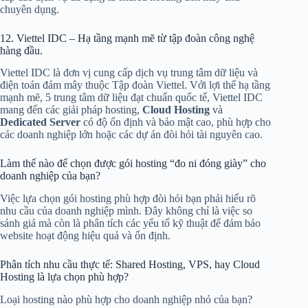
chuyên dụng.
12. Viettel IDC – Hạ tầng mạnh mẽ từ tập đoàn công nghệ
hàng đầu.
Viettel IDC là đơn vị cung cấp dịch vụ trung tâm dữ liệu và
điện toán đám mây thuộc Tập đoàn Viettel. Với lợi thế hạ tầng
mạnh mẽ, 5 trung tâm dữ liệu đạt chuẩn quốc tế, Viettel IDC
mang đến các giải pháp hosting,
Cloud Hosting
và
Dedicated Server
có độ ổn định và bảo mật cao, phù hợp cho
các doanh nghiệp lớn hoặc các dự án đòi hỏi tài nguyên cao.
Làm thế nào để chọn được gói hosting “đo ni đóng giày” cho
doanh nghiệp của bạn?
Việc lựa chọn gói hosting phù hợp đòi hỏi bạn phải hiểu rõ
nhu cầu của doanh nghiệp mình. Đây không chỉ là việc so
sánh giá mà còn là phân tích các yếu tố kỹ thuật để đảm bảo
website hoạt động hiệu quả và ổn định.
Phân tích nhu cầu thực tế: Shared Hosting, VPS, hay Cloud
Hosting là lựa chọn phù hợp?
Loại hosting nào phù hợp cho doanh nghiệp nhỏ của bạn?