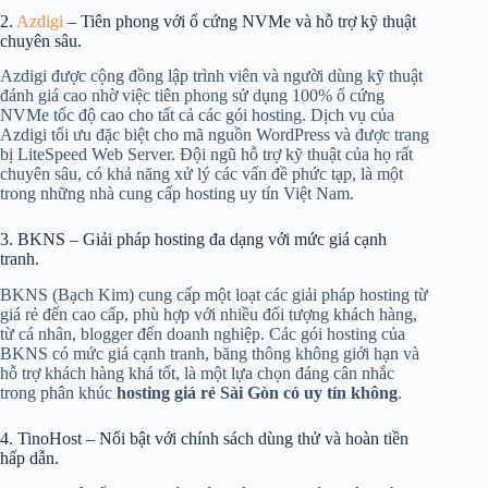
2.
Azdigi
– Tiên phong với ổ cứng NVMe và hỗ trợ kỹ thuật
chuyên sâu.
Azdigi được cộng đồng lập trình viên và người dùng kỹ thuật
đánh giá cao nhờ việc tiên phong sử dụng 100% ổ cứng
NVMe tốc độ cao cho tất cả các gói hosting. Dịch vụ của
Azdigi tối ưu đặc biệt cho mã nguồn WordPress và được trang
bị LiteSpeed Web Server. Đội ngũ hỗ trợ kỹ thuật của họ rất
chuyên sâu, có khả năng xử lý các vấn đề phức tạp, là một
trong những nhà cung cấp hosting uy tín Việt Nam.
3. BKNS – Giải pháp hosting đa dạng với mức giá cạnh
tranh.
BKNS (Bạch Kim) cung cấp một loạt các giải pháp hosting từ
giá rẻ đến cao cấp, phù hợp với nhiều đối tượng khách hàng,
từ cá nhân, blogger đến doanh nghiệp. Các gói hosting của
BKNS có mức giá cạnh tranh, băng thông không giới hạn và
hỗ trợ khách hàng khá tốt, là một lựa chọn đáng cân nhắc
trong phân khúc
hosting giá rẻ Sài Gòn có uy tín không
.
4. TinoHost – Nổi bật với chính sách dùng thử và hoàn tiền
hấp dẫn.