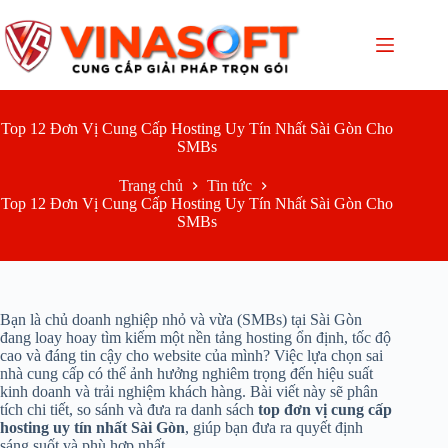
Chuyển
đến
phần
nội
dung
Top 12 Đơn Vị Cung Cấp Hosting Uy Tín Nhất Sài Gòn Cho
SMBs
Trang chủ
Tin tức
Top 12 Đơn Vị Cung Cấp Hosting Uy Tín Nhất Sài Gòn Cho
SMBs
Bạn là chủ doanh nghiệp nhỏ và vừa (SMBs) tại Sài Gòn
đang loay hoay tìm kiếm một nền tảng hosting ổn định, tốc độ
cao và đáng tin cậy cho website của mình? Việc lựa chọn sai
nhà cung cấp có thể ảnh hưởng nghiêm trọng đến hiệu suất
kinh doanh và trải nghiệm khách hàng. Bài viết này sẽ phân
tích chi tiết, so sánh và đưa ra danh sách
top đơn vị cung cấp
hosting uy tín nhất Sài Gòn
, giúp bạn đưa ra quyết định
sáng suốt và phù hợp nhất.