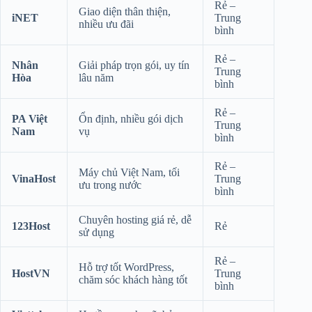
Rẻ –
Giao diện thân thiện,
iNET
Trung
nhiều ưu đãi
bình
Rẻ –
Nhân
Giải pháp trọn gói, uy tín
Trung
Hòa
lâu năm
bình
Rẻ –
PA Việt
Ổn định, nhiều gói dịch
Trung
Nam
vụ
bình
Rẻ –
Máy chủ Việt Nam, tối
VinaHost
Trung
ưu trong nước
bình
Chuyên hosting giá rẻ, dễ
123Host
Rẻ
sử dụng
Rẻ –
Hỗ trợ tốt WordPress,
HostVN
Trung
chăm sóc khách hàng tốt
bình