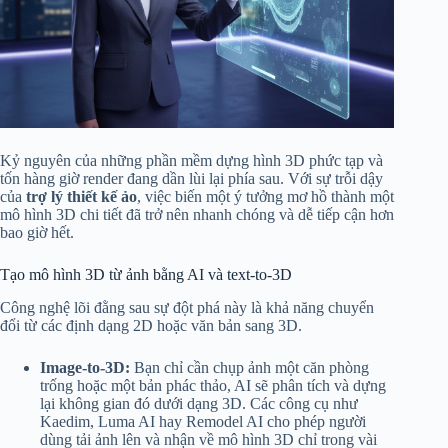
Kỷ nguyên của những phần mềm dựng hình 3D phức tạp và
tốn hàng giờ render đang dần lùi lại phía sau. Với sự trỗi dậy
của
trợ lý thiết kế ảo
, việc biến một ý tưởng mơ hồ thành một
mô hình 3D chi tiết đã trở nên nhanh chóng và dễ tiếp cận hơn
bao giờ hết.
Tạo mô hình 3D từ ảnh bằng AI và text-to-3D
Công nghệ lõi đằng sau sự đột phá này là khả năng chuyển
đổi từ các định dạng 2D hoặc văn bản sang 3D.
Image-to-3D:
Bạn chỉ cần chụp ảnh một căn phòng
trống hoặc một bản phác thảo, AI sẽ phân tích và dựng
lại không gian đó dưới dạng 3D. Các công cụ như
Kaedim, Luma AI hay Remodel AI cho phép người
dùng tải ảnh lên và nhận về mô hình 3D chỉ trong vài