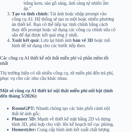
trắng kem, sàn gỗ sáng, ánh sáng tự nhiên ấm
áp.”
Tạo và tinh chỉnh:
Tải ảnh hoặc nhập prompt vào
công cụ AI. Hệ thống sẽ tạo ra một hoặc nhiều phương
án thiết kế. Bạn có thể tiếp tục tinh chỉnh bằng cách
thay đổi prompt hoặc sử dụng các công cụ chỉnh sửa có
sẵn để đạt được kết quả ưng ý nhất.
Xuất kết quả:
Lưu lại hình ảnh
bản vẽ 3D
hoặc mô
hình để sử dụng cho các bước tiếp theo.
Các công cụ AI thiết kế nội thất miễn phí và phần mềm tốt
nhất
Thị trường hiện có rất nhiều công cụ, từ miễn phí đến trả phí,
phục vụ cho các nhu cầu khác nhau.
Một số công cụ AI thiết kế nội thất miễn phí nổi bật (tính
đến tháng 5/2026):
RoomGPT:
Nhanh chóng tạo các bản phối cảnh nội
thất từ ảnh gốc.
Planner 5D:
Mạnh về thiết kế mặt bằng 2D và dựng
hình 3D, phù hợp cho việc lên kế hoạch bố cục phòng.
Homestyler:
Cung cấp hình ảnh kết xuất chất lượng