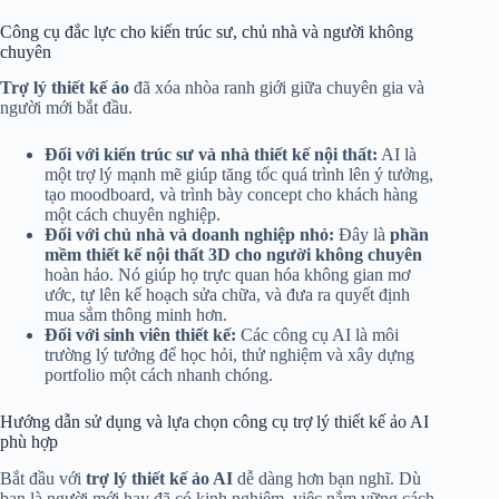
Công cụ đắc lực cho kiến trúc sư, chủ nhà và người không
chuyên
Trợ lý thiết kế ảo
đã xóa nhòa ranh giới giữa chuyên gia và
người mới bắt đầu.
Đối với kiến trúc sư và nhà thiết kế nội thất:
AI là
một trợ lý mạnh mẽ giúp tăng tốc quá trình lên ý tưởng,
tạo moodboard, và trình bày concept cho khách hàng
một cách chuyên nghiệp.
Đối với chủ nhà và doanh nghiệp nhỏ:
Đây là
phần
mềm thiết kế nội thất 3D cho người không chuyên
hoàn hảo. Nó giúp họ trực quan hóa không gian mơ
ước, tự lên kế hoạch sửa chữa, và đưa ra quyết định
mua sắm thông minh hơn.
Đối với sinh viên thiết kế:
Các công cụ AI là môi
trường lý tưởng để học hỏi, thử nghiệm và xây dựng
portfolio một cách nhanh chóng.
Hướng dẫn sử dụng và lựa chọn công cụ trợ lý thiết kế ảo AI
phù hợp
Bắt đầu với
trợ lý thiết kế ảo AI
dễ dàng hơn bạn nghĩ. Dù
bạn là người mới hay đã có kinh nghiệm, việc nắm vững cách