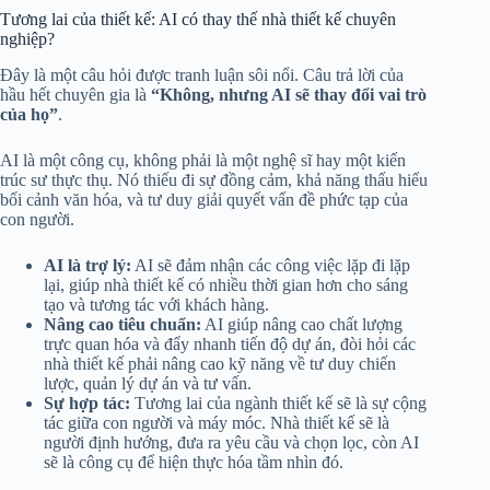
Tương lai của thiết kế: AI có thay thế nhà thiết kế chuyên
nghiệp?
Đây là một câu hỏi được tranh luận sôi nổi. Câu trả lời của
hầu hết chuyên gia là
“Không, nhưng AI sẽ thay đổi vai trò
của họ”
.
AI là một công cụ, không phải là một nghệ sĩ hay một kiến
trúc sư thực thụ. Nó thiếu đi sự đồng cảm, khả năng thấu hiểu
bối cảnh văn hóa, và tư duy giải quyết vấn đề phức tạp của
con người.
AI là trợ lý:
AI sẽ đảm nhận các công việc lặp đi lặp
lại, giúp nhà thiết kế có nhiều thời gian hơn cho sáng
tạo và tương tác với khách hàng.
Nâng cao tiêu chuẩn:
AI giúp nâng cao chất lượng
trực quan hóa và đẩy nhanh tiến độ dự án, đòi hỏi các
nhà thiết kế phải nâng cao kỹ năng về tư duy chiến
lược, quản lý dự án và tư vấn.
Sự hợp tác:
Tương lai của ngành thiết kế sẽ là sự cộng
tác giữa con người và máy móc. Nhà thiết kế sẽ là
người định hướng, đưa ra yêu cầu và chọn lọc, còn AI
sẽ là công cụ để hiện thực hóa tầm nhìn đó.