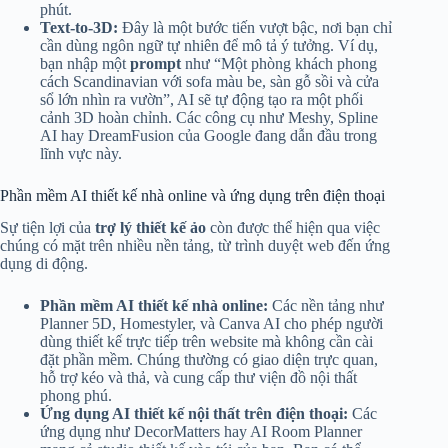
phút.
Text-to-3D:
Đây là một bước tiến vượt bậc, nơi bạn chỉ
cần dùng ngôn ngữ tự nhiên để mô tả ý tưởng. Ví dụ,
bạn nhập một
prompt
như “Một phòng khách phong
cách Scandinavian với sofa màu be, sàn gỗ sồi và cửa
sổ lớn nhìn ra vườn”, AI sẽ tự động tạo ra một phối
cảnh 3D hoàn chỉnh. Các công cụ như Meshy, Spline
AI hay DreamFusion của Google đang dẫn đầu trong
lĩnh vực này.
Phần mềm AI thiết kế nhà online và ứng dụng trên điện thoại
Sự tiện lợi của
trợ lý thiết kế ảo
còn được thể hiện qua việc
chúng có mặt trên nhiều nền tảng, từ trình duyệt web đến ứng
dụng di động.
Phần mềm AI thiết kế nhà online:
Các nền tảng như
Planner 5D, Homestyler, và Canva AI cho phép người
dùng thiết kế trực tiếp trên website mà không cần cài
đặt phần mềm. Chúng thường có giao diện trực quan,
hỗ trợ kéo và thả, và cung cấp thư viện đồ nội thất
phong phú.
Ứng dụng AI thiết kế nội thất trên điện thoại:
Các
ứng dụng như DecorMatters hay AI Room Planner