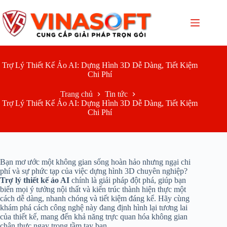
Chuyển
đến
phần
nội
dung
Trợ Lý Thiết Kế Ảo AI: Dựng Hình 3D Dễ Dàng, Tiết Kiệm
Chi Phí
Trang chủ
Tin tức
Trợ Lý Thiết Kế Ảo AI: Dựng Hình 3D Dễ Dàng, Tiết Kiệm
Chi Phí
Bạn mơ ước một không gian sống hoàn hảo nhưng ngại chi
phí và sự phức tạp của việc dựng hình 3D chuyên nghiệp?
Trợ lý thiết kế ảo AI
chính là giải pháp đột phá, giúp bạn
biến mọi ý tưởng nội thất và kiến trúc thành hiện thực một
cách dễ dàng, nhanh chóng và tiết kiệm đáng kể. Hãy cùng
khám phá cách công nghệ này đang định hình lại tương lai
của thiết kế, mang đến khả năng trực quan hóa không gian
chân thực ngay trong tầm tay bạn.