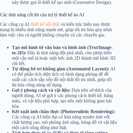
này được gọi là thiết kế tạo sinh (Generative Design).
Các tính năng cốt lõi của trợ lý thiết kế ảo AI
Các công cụ AI
thiết kế nội thất
và kiến trúc hiện nay được
trang bị nhiều tính năng mạnh mẽ, giúp tối ưu hóa quy trình
làm việc cho cả người không chuyên và các chuyên gia.
Tạo mô hình từ văn bản và hình ảnh (Text/Image-
to-3D):
Đây là tính năng đột phá nhất, cho phép biến
một câu mô tả hoặc một bức ảnh 2D thành mô hình 3D
chi tiết.
Tự động bố trí không gian (Automated Layout):
AI
có thể phân tích diện tích và hình dạng phòng để đề
xuất các cách sắp xếp đồ nội thất tối ưu nhất, giúp tối
đa hóa công năng sử dụng.
Gợi ý phong cách và vật liệu:
Dựa trên sở thích của
người dùng, AI sẽ gợi ý các phong cách thiết kế, bảng
màu, và vật liệu phù hợp, tạo nên một không gian hài
hòa.
Kết xuất ảnh chân thực (Photorealistic Rendering):
Các công cụ AI hiện đại có khả năng render ảnh với
chất lượng cao, mô phỏng ánh sáng, bóng đổ và vật liệu
một cách sống động như thật.
Tích hợp thực tế ảo (VR) và thực tế tăng cường