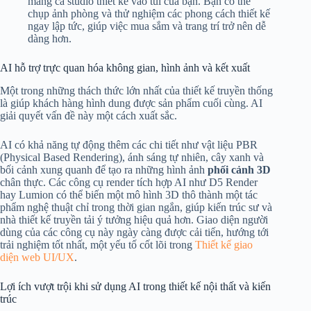
mang cả studio thiết kế vào túi của bạn. Bạn có thể
chụp ảnh phòng và thử nghiệm các phong cách thiết kế
ngay lập tức, giúp việc mua sắm và trang trí trở nên dễ
dàng hơn.
AI hỗ trợ trực quan hóa không gian, hình ảnh và kết xuất
Một trong những thách thức lớn nhất của thiết kế truyền thống
là giúp khách hàng hình dung được sản phẩm cuối cùng. AI
giải quyết vấn đề này một cách xuất sắc.
AI có khả năng tự động thêm các chi tiết như vật liệu PBR
(Physical Based Rendering), ánh sáng tự nhiên, cây xanh và
bối cảnh xung quanh để tạo ra những hình ảnh
phối cảnh 3D
chân thực. Các công cụ render tích hợp AI như D5 Render
hay Lumion có thể biến một mô hình 3D thô thành một tác
phẩm nghệ thuật chỉ trong thời gian ngắn, giúp kiến trúc sư và
nhà thiết kế truyền tải ý tưởng hiệu quả hơn. Giao diện người
dùng của các công cụ này ngày càng được cải tiến, hướng tới
trải nghiệm tốt nhất, một yếu tố cốt lõi trong
Thiết kế giao
diện web UI/UX
.
Lợi ích vượt trội khi sử dụng AI trong thiết kế nội thất và kiến
trúc