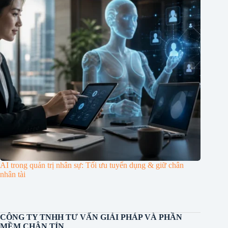
AI trong quản trị nhân sự: Tối ưu tuyển dụng & giữ chân
nhân tài
CÔNG TY TNHH TƯ VẤN GIẢI PHÁP VÀ PHẦN
MỀM CHÂN TÍN