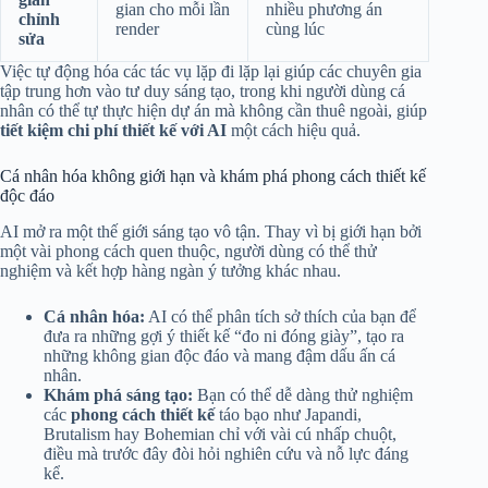
gian cho mỗi lần
nhiều phương án
chỉnh
render
cùng lúc
sửa
Việc tự động hóa các tác vụ lặp đi lặp lại giúp các chuyên gia
tập trung hơn vào tư duy sáng tạo, trong khi người dùng cá
nhân có thể tự thực hiện dự án mà không cần thuê ngoài, giúp
tiết kiệm chi phí thiết kế với AI
một cách hiệu quả.
Cá nhân hóa không giới hạn và khám phá phong cách thiết kế
độc đáo
AI mở ra một thế giới sáng tạo vô tận. Thay vì bị giới hạn bởi
một vài phong cách quen thuộc, người dùng có thể thử
nghiệm và kết hợp hàng ngàn ý tưởng khác nhau.
Cá nhân hóa:
AI có thể phân tích sở thích của bạn để
đưa ra những gợi ý thiết kế “đo ni đóng giày”, tạo ra
những không gian độc đáo và mang đậm dấu ấn cá
nhân.
Khám phá sáng tạo:
Bạn có thể dễ dàng thử nghiệm
các
phong cách thiết kế
táo bạo như Japandi,
Brutalism hay Bohemian chỉ với vài cú nhấp chuột,
điều mà trước đây đòi hỏi nghiên cứu và nỗ lực đáng
kể.