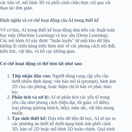
các bản vẽ, mô hình 3D và phối cảnh chân thực chỉ qua vài
thao tác đơn giản.
Định nghĩa và cơ chế hoạt động của AI trong thiết kế
Về cơ bản, AI trong thiết kế hoạt động dựa trên các thuật toán
học máy (Machine Learning) và học sâu (Deep Learning).
Các mô hình AI này được “huấn luyện” từ một kho dữ liệu
khổng lồ chứa hàng triệu hình ảnh về các phong cách nội thất,
kiến trúc, vật liệu, và bố cục không gian.
Cơ chế hoạt động có thể tóm tắt như sau:
Tiếp nhận đầu vào:
Người dùng cung cấp yêu cầu
dưới nhiều định dạng: văn bản mô tả (prompt), hình ảnh
2D của căn phòng, hoặc thậm chí là bản vẽ phác thảo
tay.
Phân tích và xử lý:
AI sẽ phân tích các yếu tố trong
yêu cầu như phong cách (hiện đại, tối giản, cổ điển),
loại phòng (phòng khách, bếp), màu sắc, vật liệu mong
muốn.
Tạo sinh thiết kế:
Dựa trên dữ liệu đã học, AI sẽ tạo ra
các phương án thiết kế dưới dạng hình ảnh phối cảnh
3D, bản vẽ 2D hoặc mô hình 3D hoàn chỉnh. Quá trình