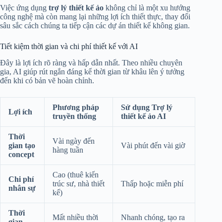
Việc ứng dụng
trợ lý thiết kế ảo
không chỉ là một xu hướng
công nghệ mà còn mang lại những lợi ích thiết thực, thay đổi
sâu sắc cách chúng ta tiếp cận các dự án thiết kế không gian.
Tiết kiệm thời gian và chi phí thiết kế với AI
Đây là lợi ích rõ ràng và hấp dẫn nhất. Theo nhiều chuyên
gia, AI giúp rút ngắn đáng kể thời gian từ khâu lên ý tưởng
đến khi có bản vẽ hoàn chỉnh.
Phương pháp
Sử dụng Trợ lý
Lợi ích
truyền thống
thiết kế ảo AI
Thời
Vài ngày đến
gian tạo
Vài phút đến vài giờ
hàng tuần
concept
Cao (thuê kiến
Chi phí
trúc sư, nhà thiết
Thấp hoặc miễn phí
nhân sự
kế)
Thời
Mất nhiều thời
Nhanh chóng, tạo ra
gian