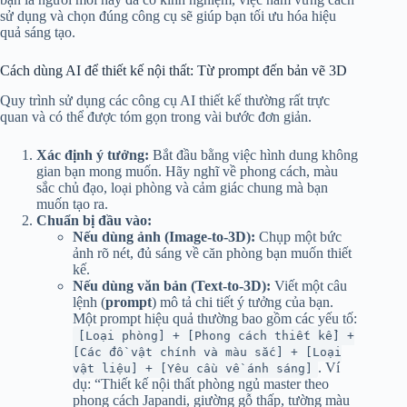
sử dụng và chọn đúng công cụ sẽ giúp bạn tối ưu hóa hiệu
quả sáng tạo.
Cách dùng AI để thiết kế nội thất: Từ prompt đến bản vẽ 3D
Quy trình sử dụng các công cụ AI thiết kế thường rất trực
quan và có thể được tóm gọn trong vài bước đơn giản.
Xác định ý tưởng:
Bắt đầu bằng việc hình dung không
gian bạn mong muốn. Hãy nghĩ về phong cách, màu
sắc chủ đạo, loại phòng và cảm giác chung mà bạn
muốn tạo ra.
Chuẩn bị đầu vào:
Nếu dùng ảnh (Image-to-3D):
Chụp một bức
ảnh rõ nét, đủ sáng về căn phòng bạn muốn thiết
kế.
Nếu dùng văn bản (Text-to-3D):
Viết một câu
lệnh (
prompt
) mô tả chi tiết ý tưởng của bạn.
Một prompt hiệu quả thường bao gồm các yếu tố:
[Loại phòng] + [Phong cách thiết kế] +
[Các đồ vật chính và màu sắc] + [Loại
. Ví
vật liệu] + [Yêu cầu về ánh sáng]
dụ: “Thiết kế nội thất phòng ngủ master theo
phong cách Japandi, giường gỗ thấp, tường màu