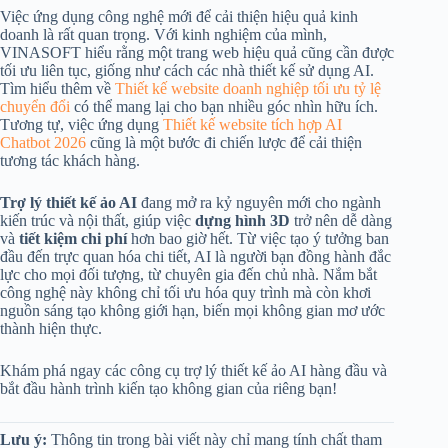
Việc ứng dụng công nghệ mới để cải thiện hiệu quả kinh
doanh là rất quan trọng. Với kinh nghiệm của mình,
VINASOFT hiểu rằng một trang web hiệu quả cũng cần được
tối ưu liên tục, giống như cách các nhà thiết kế sử dụng AI.
Tìm hiểu thêm về
Thiết kế website doanh nghiệp tối ưu tỷ lệ
chuyển đổi
có thể mang lại cho bạn nhiều góc nhìn hữu ích.
Tương tự, việc ứng dụng
Thiết kế website tích hợp AI
Chatbot 2026
cũng là một bước đi chiến lược để cải thiện
tương tác khách hàng.
Trợ lý thiết kế ảo AI
đang mở ra kỷ nguyên mới cho ngành
kiến trúc và nội thất, giúp việc
dựng hình 3D
trở nên dễ dàng
và
tiết kiệm chi phí
hơn bao giờ hết. Từ việc tạo ý tưởng ban
đầu đến trực quan hóa chi tiết, AI là người bạn đồng hành đắc
lực cho mọi đối tượng, từ chuyên gia đến chủ nhà. Nắm bắt
công nghệ này không chỉ tối ưu hóa quy trình mà còn khơi
nguồn sáng tạo không giới hạn, biến mọi không gian mơ ước
thành hiện thực.
Khám phá ngay các công cụ trợ lý thiết kế ảo AI hàng đầu và
bắt đầu hành trình kiến tạo không gian của riêng bạn!
Lưu ý:
Thông tin trong bài viết này chỉ mang tính chất tham