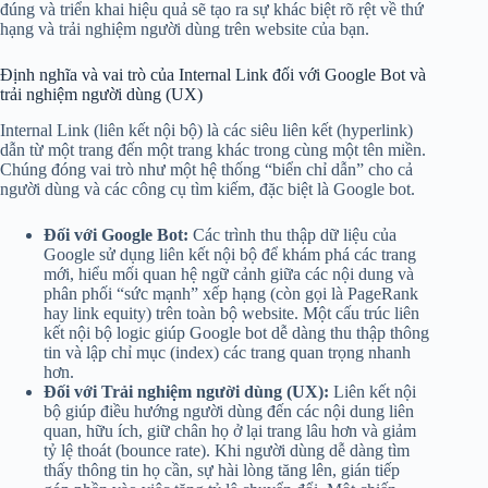
đúng và triển khai hiệu quả sẽ tạo ra sự khác biệt rõ rệt về thứ
hạng và trải nghiệm người dùng trên website của bạn.
Định nghĩa và vai trò của Internal Link đối với Google Bot và
trải nghiệm người dùng (UX)
Internal Link (liên kết nội bộ) là các siêu liên kết (hyperlink)
dẫn từ một trang đến một trang khác trong cùng một tên miền.
Chúng đóng vai trò như một hệ thống “biển chỉ dẫn” cho cả
người dùng và các công cụ tìm kiếm, đặc biệt là Google bot.
Đối với Google Bot:
Các trình thu thập dữ liệu của
Google sử dụng liên kết nội bộ để khám phá các trang
mới, hiểu mối quan hệ ngữ cảnh giữa các nội dung và
phân phối “sức mạnh” xếp hạng (còn gọi là PageRank
hay link equity) trên toàn bộ website. Một cấu trúc liên
kết nội bộ logic giúp Google bot dễ dàng thu thập thông
tin và lập chỉ mục (index) các trang quan trọng nhanh
hơn.
Đối với Trải nghiệm người dùng (UX):
Liên kết nội
bộ giúp điều hướng người dùng đến các nội dung liên
quan, hữu ích, giữ chân họ ở lại trang lâu hơn và giảm
tỷ lệ thoát (bounce rate). Khi người dùng dễ dàng tìm
thấy thông tin họ cần, sự hài lòng tăng lên, gián tiếp