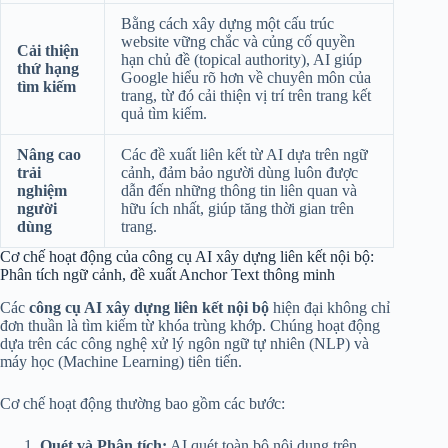
Bằng cách xây dựng một cấu trúc
website vững chắc và củng cố quyền
Cải thiện
hạn chủ đề (topical authority), AI giúp
thứ hạng
Google hiểu rõ hơn về chuyên môn của
tìm kiếm
trang, từ đó cải thiện vị trí trên trang kết
quả tìm kiếm.
Nâng cao
Các đề xuất liên kết từ AI dựa trên ngữ
trải
cảnh, đảm bảo người dùng luôn được
nghiệm
dẫn đến những thông tin liên quan và
người
hữu ích nhất, giúp tăng thời gian trên
dùng
trang.
Cơ chế hoạt động của công cụ AI xây dựng liên kết nội bộ:
Phân tích ngữ cảnh, đề xuất Anchor Text thông minh
Các
công cụ AI xây dựng liên kết nội bộ
hiện đại không chỉ
đơn thuần là tìm kiếm từ khóa trùng khớp. Chúng hoạt động
dựa trên các công nghệ xử lý ngôn ngữ tự nhiên (NLP) và
máy học (Machine Learning) tiên tiến.
Cơ chế hoạt động thường bao gồm các bước:
Quét và Phân tích:
AI quét toàn bộ nội dung trên