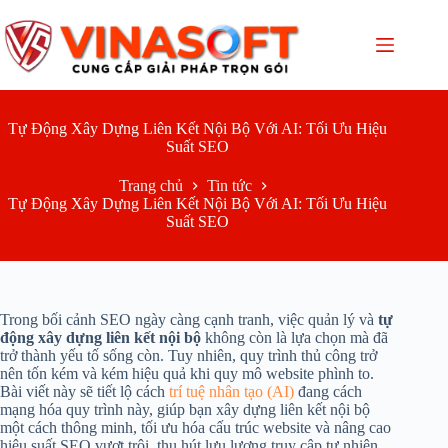
Chuyển
đến
phần
nội
dung
Tự Động Xây Dựng Liên Kết Nội Bộ Với AI: Tối Ưu Hiệu
Suất SEO
Trang chủ
Tin tức
Tự Động Xây Dựng Liên Kết Nội Bộ Với AI: Tối Ưu Hiệu
Suất SEO
Trong bối cảnh SEO ngày càng cạnh tranh, việc quản lý và
tự
động xây dựng liên kết nội bộ
không còn là lựa chọn mà đã
trở thành yếu tố sống còn. Tuy nhiên, quy trình thủ công trở
nên tốn kém và kém hiệu quả khi quy mô website phình to.
Bài viết này sẽ tiết lộ cách
trí tuệ nhân tạo (AI)
đang cách
mạng hóa quy trình này, giúp bạn xây dựng liên kết nội bộ
một cách thông minh, tối ưu hóa cấu trúc website và nâng cao
hiệu suất SEO vượt trội, thu hút lưu lượng truy cập tự nhiên