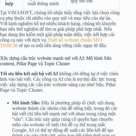
quy mô lớn
hợp
xuất thông minh
Tại VINASOFT, chúng tôi nhận thấy rằng việc lựa chọn công
cụ phụ thuộc rất nhiều vào quy mô và mục tiêu của dự án.
Với kinh nghiệm hỗ trợ nhiều khách hàng, chúng tôi khuyên
bạn nên thử nghiệm để tìm ra giải pháp phù hợp nhất. Nếu
bạn đang tìm kiếm một giải pháp toàn diện, việc kết hợp các
công cụ này với dịch vụ
Thiết kế website chuẩn SEO
TP.HCM
sẽ tạo ra một nền tảng vững chắc ngay từ đầu.
Xây dựng cấu trúc website mạnh mẽ với AI: Mô hình Silo
content, Pillar Page và Topic Cluster
Tối ưu liên kết nội bộ với AI
không chỉ dừng lại ở việc chèn
link vào bài viết. Các công cụ AI còn là trợ thủ đắc lực trong
việc xây dựng các cấu trúc website nâng cao như Silo, Pillar
Page và Topic Cluster.
Mô hình Silo:
Đây là phương pháp tổ chức nội dung
website thành các nhóm chủ đề riêng biệt, trong đó các
bài viết chỉ liên kết mạnh mẽ với nhau trong cùng một
“silo”. Cấu trúc này giúp củng cố quyền hạn chuyên
môn của website về một chủ đề cụ thể trong mắt
Google. AI có thể tự động đề xuất các liên kết để tạo
thành các silo chặt chẽ, giúp bạn tiết kiệm thời gian so