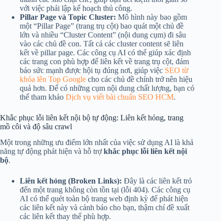
với việc phải lập kế hoạch thủ công.
Pillar Page và Topic Cluster:
Mô hình này bao gồm
một “Pillar Page” (trang trụ cột) bao quát một chủ đề
lớn và nhiều “Cluster Content” (nội dung cụm) đi sâu
vào các chủ đề con. Tất cả các cluster content sẽ liên
kết về pillar page. Các công cụ AI có thể giúp xác định
các trang con phù hợp để liên kết về trang trụ cột, đảm
bảo sức mạnh được hội tụ đúng nơi, giúp việc
SEO từ
khóa lên Top Google
cho các chủ đề chính trở nên hiệu
quả hơn. Để có những cụm nội dung chất lượng, bạn có
thể tham khảo
Dịch vụ viết bài chuẩn SEO HCM
.
Khắc phục lỗi liên kết nội bộ tự động: Liên kết hỏng, trang
mồ côi và độ sâu crawl
Một trong những ưu điểm lớn nhất của việc sử dụng AI là khả
năng tự động phát hiện và hỗ trợ
khắc phục lỗi liên kết nội
bộ
.
Liên kết hỏng (Broken Links):
Đây là các liên kết trỏ
đến một trang không còn tồn tại (lỗi 404). Các công cụ
AI có thể quét toàn bộ trang web định kỳ để phát hiện
các liên kết này và cảnh báo cho bạn, thậm chí đề xuất
các liên kết thay thế phù hợp.