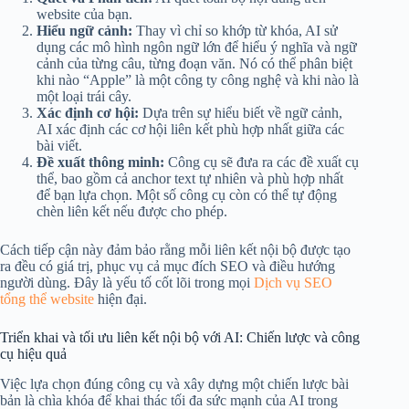
website của bạn.
Hiểu ngữ cảnh:
Thay vì chỉ so khớp từ khóa, AI sử
dụng các mô hình ngôn ngữ lớn để hiểu ý nghĩa và ngữ
cảnh của từng câu, từng đoạn văn. Nó có thể phân biệt
khi nào “Apple” là một công ty công nghệ và khi nào là
một loại trái cây.
Xác định cơ hội:
Dựa trên sự hiểu biết về ngữ cảnh,
AI xác định các cơ hội liên kết phù hợp nhất giữa các
bài viết.
Đề xuất thông minh:
Công cụ sẽ đưa ra các đề xuất cụ
thể, bao gồm cả anchor text tự nhiên và phù hợp nhất
để bạn lựa chọn. Một số công cụ còn có thể tự động
chèn liên kết nếu được cho phép.
Cách tiếp cận này đảm bảo rằng mỗi liên kết nội bộ được tạo
ra đều có giá trị, phục vụ cả mục đích SEO và điều hướng
người dùng. Đây là yếu tố cốt lõi trong mọi
Dịch vụ SEO
tổng thể website
hiện đại.
Triển khai và tối ưu liên kết nội bộ với AI: Chiến lược và công
cụ hiệu quả
Việc lựa chọn đúng công cụ và xây dựng một chiến lược bài
bản là chìa khóa để khai thác tối đa sức mạnh của AI trong