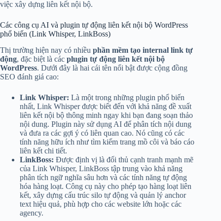
việc xây dựng liên kết nội bộ.
Các công cụ AI và plugin tự động liên kết nội bộ WordPress
phổ biến (Link Whisper, LinkBoss)
Thị trường hiện nay có nhiều
phần mềm tạo internal link tự
động
, đặc biệt là các
plugin tự động liên kết nội bộ
WordPress
. Dưới đây là hai cái tên nổi bật được cộng đồng
SEO đánh giá cao:
Link Whisper:
Là một trong những plugin phổ biến
nhất, Link Whisper được biết đến với khả năng đề xuất
liên kết nội bộ thông minh ngay khi bạn đang soạn thảo
nội dung. Plugin này sử dụng AI để phân tích nội dung
và đưa ra các gợi ý có liên quan cao. Nó cũng có các
tính năng hữu ích như tìm kiếm trang mồ côi và báo cáo
liên kết chi tiết.
LinkBoss:
Được định vị là đối thủ cạnh tranh mạnh mẽ
của Link Whisper, LinkBoss tập trung vào khả năng
phân tích ngữ nghĩa sâu hơn và các tính năng tự động
hóa hàng loạt. Công cụ này cho phép tạo hàng loạt liên
kết, xây dựng cấu trúc silo tự động và quản lý anchor
text hiệu quả, phù hợp cho các website lớn hoặc các
agency.