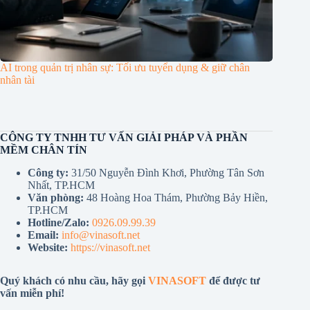
AI trong quản trị nhân sự: Tối ưu tuyển dụng & giữ chân
nhân tài
CÔNG TY TNHH TƯ VẤN GIẢI PHÁP VÀ PHẦN
MỀM CHÂN TÍN
Công ty:
31/50 Nguyễn Đình Khơi, Phường Tân Sơn
Nhất, TP.HCM
Văn phòng:
48 Hoàng Hoa Thám, Phường Bảy Hiền,
TP.HCM
Hotline/Zalo:
0926.09.99.39
Email:
info@vinasoft.net
Website:
https://vinasoft.net
Quý khách có nhu cầu, hãy gọi
VINASOFT
để được tư
vấn miễn phí!