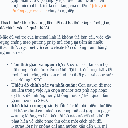
góp phần vào việc tăng tỷ lệ chuyển đổi. Một chiến
lược internal link tốt là nền tảng của nhiều
Dịch vụ tối
ưu Onpage website
chuyên nghiệp.
Thách thức khi xây dựng liên kết nội bộ thủ công: Thời gian,
độ chính xác và quản lý lỗi
Mặc dù vai trò của internal link là không thể bàn cãi, việc xây
dựng chúng theo phương pháp thủ công lại tiềm ẩn nhiều
thách thức, đặc biệt với các website lớn có hàng trăm, hàng
nghìn bài viết.
Tốn thời gian và nguồn lực:
Việc rà soát lại toàn bộ
nội dung cũ để tìm kiếm cơ hội đặt link đến một bài viết
mới là một công việc tốn rất nhiều thời gian và công sức
của đội ngũ SEO.
Thiếu độ chính xác và nhất quán:
Con người dễ mắc
sai lầm trong việc lựa chọn anchor text phù hợp hoặc
đặt link đến những trang không thực sự liên quan, làm
giảm hiệu quả SEO.
Khó khăn trong quản lý lỗi:
Các lỗi phổ biến như liên
kết hỏng (broken links) hay trang mồ côi (orphan pages
– trang không có liên kết nội bộ nào trỏ tới) rất khó để
phát hiện và khắc phục thủ công một cách triệt để.
Những lỗi này không chỉ ảnh hưởng xấu đến UX mà