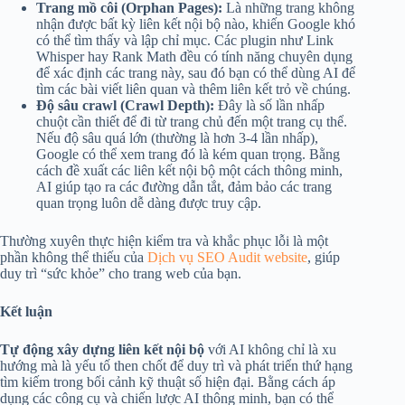
Trang mồ côi (Orphan Pages):
Là những trang không
nhận được bất kỳ liên kết nội bộ nào, khiến Google khó
có thể tìm thấy và lập chỉ mục. Các plugin như Link
Whisper hay Rank Math đều có tính năng chuyên dụng
để xác định các trang này, sau đó bạn có thể dùng AI để
tìm các bài viết liên quan và thêm liên kết trỏ về chúng.
Độ sâu crawl (Crawl Depth):
Đây là số lần nhấp
chuột cần thiết để đi từ trang chủ đến một trang cụ thể.
Nếu độ sâu quá lớn (thường là hơn 3-4 lần nhấp),
Google có thể xem trang đó là kém quan trọng. Bằng
cách đề xuất các liên kết nội bộ một cách thông minh,
AI giúp tạo ra các đường dẫn tắt, đảm bảo các trang
quan trọng luôn dễ dàng được truy cập.
Thường xuyên thực hiện kiểm tra và khắc phục lỗi là một
phần không thể thiếu của
Dịch vụ SEO Audit website
, giúp
duy trì “sức khỏe” cho trang web của bạn.
Kết luận
Tự động xây dựng liên kết nội bộ
với AI không chỉ là xu
hướng mà là yếu tố then chốt để duy trì và phát triển thứ hạng
tìm kiếm trong bối cảnh kỹ thuật số hiện đại. Bằng cách áp
dụng các công cụ và chiến lược AI thông minh, bạn có thể