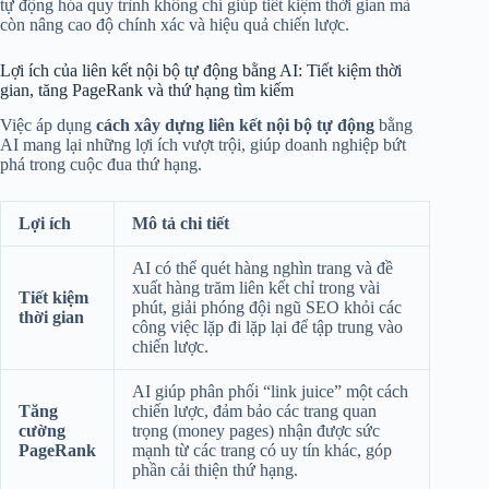
tự động hóa quy trình không chỉ giúp tiết kiệm thời gian mà
còn nâng cao độ chính xác và hiệu quả chiến lược.
Lợi ích của liên kết nội bộ tự động bằng AI: Tiết kiệm thời
gian, tăng PageRank và thứ hạng tìm kiếm
Việc áp dụng
cách xây dựng liên kết nội bộ tự động
bằng
AI mang lại những lợi ích vượt trội, giúp doanh nghiệp bứt
phá trong cuộc đua thứ hạng.
Lợi ích
Mô tả chi tiết
AI có thể quét hàng nghìn trang và đề
xuất hàng trăm liên kết chỉ trong vài
Tiết kiệm
phút, giải phóng đội ngũ SEO khỏi các
thời gian
công việc lặp đi lặp lại để tập trung vào
chiến lược.
AI giúp phân phối “link juice” một cách
Tăng
chiến lược, đảm bảo các trang quan
cường
trọng (money pages) nhận được sức
PageRank
mạnh từ các trang có uy tín khác, góp
phần cải thiện thứ hạng.