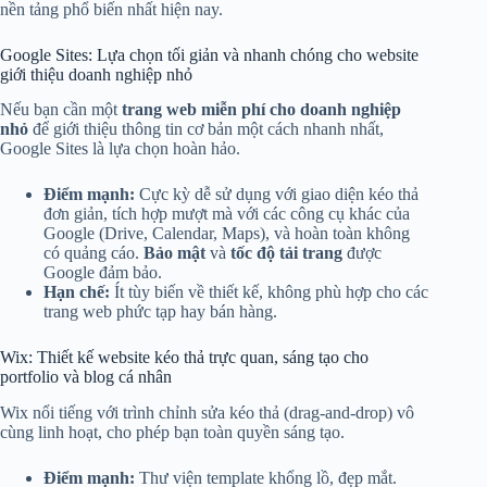
nền tảng phổ biến nhất hiện nay.
Google Sites: Lựa chọn tối giản và nhanh chóng cho website
giới thiệu doanh nghiệp nhỏ
Nếu bạn cần một
trang web miễn phí cho doanh nghiệp
nhỏ
để giới thiệu thông tin cơ bản một cách nhanh nhất,
Google Sites là lựa chọn hoàn hảo.
Điểm mạnh:
Cực kỳ dễ sử dụng với giao diện kéo thả
đơn giản, tích hợp mượt mà với các công cụ khác của
Google (Drive, Calendar, Maps), và hoàn toàn không
có quảng cáo.
Bảo mật
và
tốc độ tải trang
được
Google đảm bảo.
Hạn chế:
Ít tùy biến về thiết kế, không phù hợp cho các
trang web phức tạp hay bán hàng.
Wix: Thiết kế website kéo thả trực quan, sáng tạo cho
portfolio và blog cá nhân
Wix nổi tiếng với trình chỉnh sửa kéo thả (drag-and-drop) vô
cùng linh hoạt, cho phép bạn toàn quyền sáng tạo.
Điểm mạnh:
Thư viện template khổng lồ, đẹp mắt.