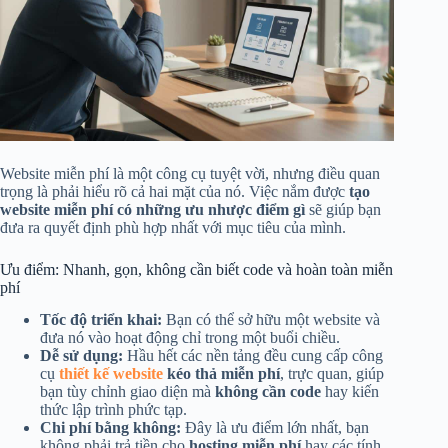
Website miễn phí là một công cụ tuyệt vời, nhưng điều quan
trọng là phải hiểu rõ cả hai mặt của nó. Việc nắm được
tạo
website miễn phí có những ưu nhược điểm gì
sẽ giúp bạn
đưa ra quyết định phù hợp nhất với mục tiêu của mình.
Ưu điểm: Nhanh, gọn, không cần biết code và hoàn toàn miễn
phí
Tốc độ triển khai:
Bạn có thể sở hữu một website và
đưa nó vào hoạt động chỉ trong một buổi chiều.
Dễ sử dụng:
Hầu hết các nền tảng đều cung cấp công
cụ
thiết kế website
kéo thả miễn phí
, trực quan, giúp
bạn tùy chỉnh giao diện mà
không cần code
hay kiến
thức lập trình phức tạp.
Chi phí bằng không:
Đây là ưu điểm lớn nhất, bạn
không phải trả tiền cho
hosting miễn phí
hay các tính