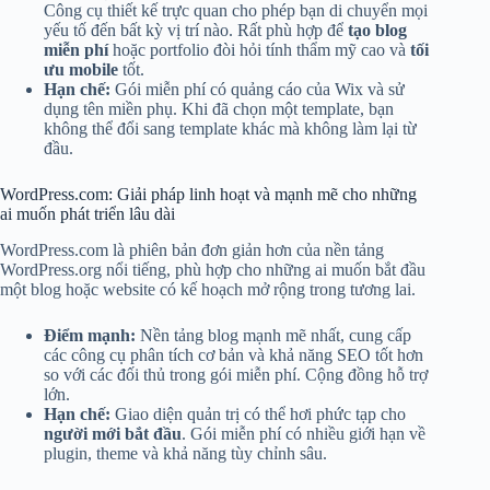
Công cụ thiết kế trực quan cho phép bạn di chuyển mọi
yếu tố đến bất kỳ vị trí nào. Rất phù hợp để
tạo blog
miễn phí
hoặc portfolio đòi hỏi tính thẩm mỹ cao và
tối
ưu mobile
tốt.
Hạn chế:
Gói miễn phí có quảng cáo của Wix và sử
dụng tên miền phụ. Khi đã chọn một template, bạn
không thể đổi sang template khác mà không làm lại từ
đầu.
WordPress.com: Giải pháp linh hoạt và mạnh mẽ cho những
ai muốn phát triển lâu dài
WordPress.com là phiên bản đơn giản hơn của nền tảng
WordPress.org nổi tiếng, phù hợp cho những ai muốn bắt đầu
một blog hoặc website có kế hoạch mở rộng trong tương lai.
Điểm mạnh:
Nền tảng blog mạnh mẽ nhất, cung cấp
các công cụ phân tích cơ bản và khả năng SEO tốt hơn
so với các đối thủ trong gói miễn phí. Cộng đồng hỗ trợ
lớn.
Hạn chế:
Giao diện quản trị có thể hơi phức tạp cho
người mới bắt đầu
. Gói miễn phí có nhiều giới hạn về
plugin, theme và khả năng tùy chỉnh sâu.