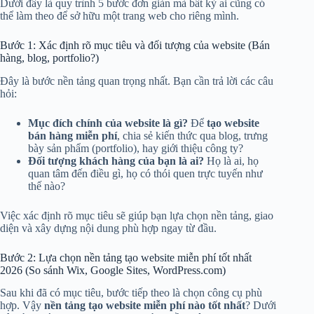
Dưới đây là quy trình 5 bước đơn giản mà bất kỳ ai cũng có
thể làm theo để sở hữu một trang web cho riêng mình.
Bước 1: Xác định rõ mục tiêu và đối tượng của website (Bán
hàng, blog, portfolio?)
Đây là bước nền tảng quan trọng nhất. Bạn cần trả lời các câu
hỏi:
Mục đích chính của website là gì?
Để
tạo website
bán hàng miễn phí
, chia sẻ kiến thức qua blog, trưng
bày sản phẩm (portfolio), hay giới thiệu công ty?
Đối tượng khách hàng của bạn là ai?
Họ là ai, họ
quan tâm đến điều gì, họ có thói quen trực tuyến như
thế nào?
Việc xác định rõ mục tiêu sẽ giúp bạn lựa chọn nền tảng, giao
diện và xây dựng nội dung phù hợp ngay từ đầu.
Bước 2: Lựa chọn nền tảng tạo website miễn phí tốt nhất
2026 (So sánh Wix, Google Sites, WordPress.com)
Sau khi đã có mục tiêu, bước tiếp theo là chọn công cụ phù
hợp. Vậy
nền tảng tạo website miễn phí nào tốt nhất
? Dưới