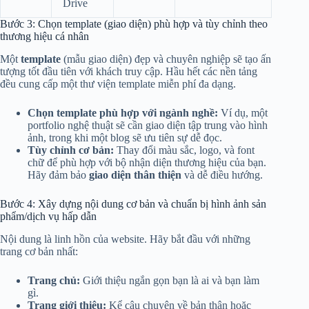
Drive
Bước 3: Chọn template (giao diện) phù hợp và tùy chỉnh theo
thương hiệu cá nhân
Một
template
(mẫu giao diện) đẹp và chuyên nghiệp sẽ tạo ấn
tượng tốt đầu tiên với khách truy cập. Hầu hết các nền tảng
đều cung cấp một thư viện template miễn phí đa dạng.
Chọn template phù hợp với ngành nghề:
Ví dụ, một
portfolio nghệ thuật sẽ cần giao diện tập trung vào hình
ảnh, trong khi một blog sẽ ưu tiên sự dễ đọc.
Tùy chỉnh cơ bản:
Thay đổi màu sắc, logo, và font
chữ để phù hợp với bộ nhận diện thương hiệu của bạn.
Hãy đảm bảo
giao diện thân thiện
và dễ điều hướng.
Bước 4: Xây dựng nội dung cơ bản và chuẩn bị hình ảnh sản
phẩm/dịch vụ hấp dẫn
Nội dung là linh hồn của website. Hãy bắt đầu với những
trang cơ bản nhất:
Trang chủ:
Giới thiệu ngắn gọn bạn là ai và bạn làm
gì.
Trang giới thiệu:
Kể câu chuyện về bản thân hoặc