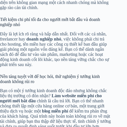
diện trên không gian mạng một cách nhanh chóng mà không
gặp rào cản tài chính.
Tiết kiệm chi phí tối đa cho người mới bắt đầu và doanh
nghiệp nhỏ
Đây là lợi ích rõ ràng và hấp dẫn nhất. Đối với các cá nhân,
freelancer hay
doanh nghiệp nhỏ
, việc không phải chi trả
cho hosting, tên miền hay các công cụ thiết kế ban đầu giúp
giải phóng một nguồn vốn đáng kể. Bạn có thể dành ngân
sách đó để đầu tư vào sản phẩm, marketing hoặc các hoạt
động kinh doanh cốt lõi khác, tạo nền tảng vững chắc cho sự
phát triển sau này.
Nền tảng tuyệt vời để học hỏi, thử nghiệm ý tưởng kinh
doanh không rủi ro
Bạn có một ý tưởng kinh doanh độc đáo nhưng không chắc
liệu thị trường có đón nhận?
Làm website miễn phí cho
người mới bắt đầu
chính là câu trả lời. Bạn có thể nhanh
chóng thiết lập một cửa hàng online cơ bản, một trang giới
thiệu dịch vụ hoặc một
blog miễn phí
để kiểm tra phản ứng
của khách hàng. Quá trình này hoàn toàn không rủi ro về mặt
tài chính, giúp bạn thu thập dữ liệu thực tế, tinh chỉnh ý tưởng
và đưa ra quyết định sáng suốt trước khi đầu tư lớn hơn.