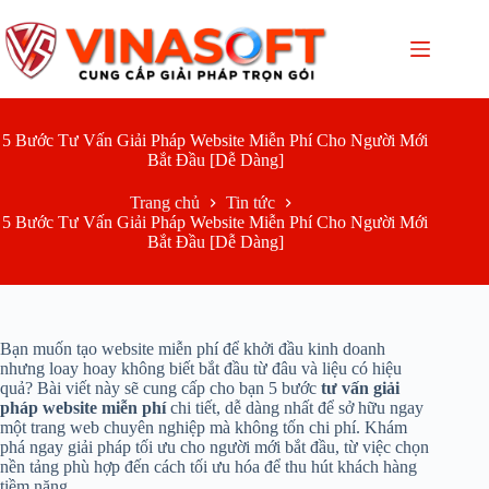
Chuyển
đến
phần
nội
dung
5 Bước Tư Vấn Giải Pháp Website Miễn Phí Cho Người Mới
Bắt Đầu [Dễ Dàng]
Trang chủ
Tin tức
5 Bước Tư Vấn Giải Pháp Website Miễn Phí Cho Người Mới
Bắt Đầu [Dễ Dàng]
Bạn muốn tạo website miễn phí để khởi đầu kinh doanh
nhưng loay hoay không biết bắt đầu từ đâu và liệu có hiệu
quả? Bài viết này sẽ cung cấp cho bạn 5 bước
tư vấn giải
pháp website miễn phí
chi tiết, dễ dàng nhất để sở hữu ngay
một trang web chuyên nghiệp mà không tốn chi phí. Khám
phá ngay giải pháp tối ưu cho người mới bắt đầu, từ việc chọn
nền tảng phù hợp đến cách tối ưu hóa để thu hút khách hàng
tiềm năng.