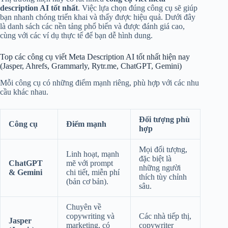
description AI tốt nhất
. Việc lựa chọn đúng công cụ sẽ giúp
bạn nhanh chóng triển khai và thấy được hiệu quả. Dưới đây
là danh sách các nền tảng phổ biến và được đánh giá cao,
cùng với các ví dụ thực tế để bạn dễ hình dung.
Top các công cụ viết Meta Description AI tốt nhất hiện nay
(Jasper, Ahrefs, Grammarly, Rytr.me, ChatGPT, Gemini)
Mỗi công cụ có những điểm mạnh riêng, phù hợp với các nhu
cầu khác nhau.
Đối tượng phù
Công cụ
Điểm mạnh
hợp
Mọi đối tượng,
Linh hoạt, mạnh
đặc biệt là
ChatGPT
mẽ với prompt
những người
& Gemini
chi tiết, miễn phí
thích tùy chỉnh
(bản cơ bản).
sâu.
Chuyên về
copywriting và
Các nhà tiếp thị,
Jasper
marketing, có
copywriter