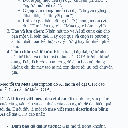
Đối tượng mục tiêu (ví dụ: “chuyên gia SEO”,
“người mới bắt đầu”).
Giọng văn mong muốn (ví dụ: “chuyên nghiệp”,
“thân thiện”, “thuyết phục”).
Lời kêu gọi hành động (CTA) mong muốn (ví
dụ: “Tìm hiểu ngay!”, “Mua ngay hôm nay!”).
Tạo và lựa chọn:
Nhấn nút tạo và AI sẽ cung cấp cho
bạn một vài biến thể. Hãy đọc qua và chọn ra phương
án tốt nhất hoặc kết hợp các ý tưởng hay từ nhiều phiên
bản.
Tinh chỉnh và tối ưu:
Kiểm tra lại độ dài, sự tự nhiên
của từ khóa và tính thuyết phục của CTA trước khi sử
dụng. Đây là bước quan trọng để đảm bảo nội dung
không chỉ do máy tạo ra mà còn được tối ưu bởi chuyên
gia.
Mẹo tối ưu Meta Description do AI tạo ra để đạt CTR cao
nhất (Độ dài, từ khóa, CTA)
Dù
AI hỗ trợ viết meta description
rất mạnh mẽ, sản phẩm
cuối cùng vẫn cần sự can thiệp của con người để đạt hiệu quả
tối đa. Dưới đây là một số
mẹo viết meta description bằng
AI
để đạt CTR cao nhất:
Đảm bảo độ dài lý tưởng:
Giữ mô tả trong khoảng