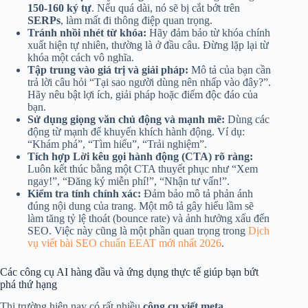
150-160 ký tự
. Nếu quá dài, nó sẽ bị cắt bớt trên
SERPs
, làm mất đi thông điệp quan trọng.
Tránh nhồi nhét từ khóa:
Hãy đảm bảo từ khóa chính
xuất hiện tự nhiên, thường là ở đầu câu. Đừng lặp lại từ
khóa một cách vô nghĩa.
Tập trung vào giá trị và giải pháp:
Mô tả của bạn cần
trả lời câu hỏi “Tại sao người dùng nên nhấp vào đây?”.
Hãy nêu bật lợi ích, giải pháp hoặc điểm độc đáo của
bạn.
Sử dụng giọng văn chủ động và mạnh mẽ:
Dùng các
động từ mạnh để khuyến khích hành động. Ví dụ:
“Khám phá”, “Tìm hiểu”, “Trải nghiệm”.
Tích hợp Lời kêu gọi hành động (CTA) rõ ràng:
Luôn kết thúc bằng một CTA thuyết phục như “Xem
ngay!”, “Đăng ký miễn phí!”, “Nhận tư vấn!”.
Kiểm tra tính chính xác:
Đảm bảo mô tả phản ánh
đúng nội dung của trang. Một mô tả gây hiểu lầm sẽ
làm tăng tỷ lệ thoát (bounce rate) và ảnh hưởng xấu đến
SEO. Việc này cũng là một phần quan trọng trong
Dịch
vụ viết bài SEO chuẩn EEAT mới nhất 2026
.
Các công cụ AI hàng đầu và ứng dụng thực tế giúp bạn bứt
phá thứ hạng
Thị trường hiện nay có rất nhiều
công cụ viết meta