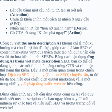
Bắt đầu bằng một câu hỏi tu từ, tạo sự kết nối
(
Attention
).
Chứa từ khóa chính một cách tự nhiên ở ngay đầu
(
SEO
).
Nhấn mạnh lợi ích “hoa nở quanh năm” (
Desire
).
Có CTA rõ ràng “Khám phá ngay!” (
Action
).
Công cụ
viết thẻ meta description AI
không chỉ là một xu
hướng mà còn là trợ thủ đắc lực, giúp các nhà làm SEO và
content marketing vượt qua thách thức tạo nội dung hấp dẫn
và tối ưu hóa hiển thị trên SERPs. Bằng cách tận dụng
ứng
dụng AI trong viết meta description SEO
, bạn có thể dễ
dàng tạo ra các mô tả thu hút, tăng cường CTR và cải thiện
thứ hạng tìm kiếm. Đây là một phần quan trọng trong chiến
lược
Dịch vụ SEO nội dung (Content SEO) chuyên sâu
, từ đó
tối đa hóa hiệu quả chiến dịch digital marketing và là một
trong những
giải pháp tăng traffic website
bền vững.
Đừng chần chừ, hãy bắt đầu ứng dụng công cụ AI vào quy
trình viết meta description của bạn ngay hôm nay để trải
nghiệm sự khác biệt về hiệu suất SEO và lượng traffic đổ về
website!