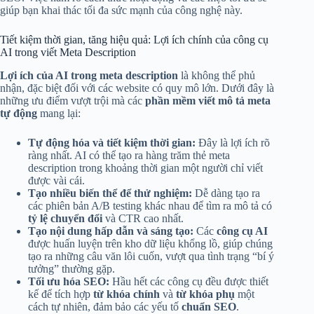
giúp bạn khai thác tối đa sức mạnh của công nghệ này.
Tiết kiệm thời gian, tăng hiệu quả: Lợi ích chính của công cụ
AI trong viết Meta Description
Lợi ích của AI trong meta description
là không thể phủ
nhận, đặc biệt đối với các website có quy mô lớn. Dưới đây là
những ưu điểm vượt trội mà các
phần mềm viết mô tả meta
tự động
mang lại:
Tự động hóa và tiết kiệm thời gian:
Đây là lợi ích rõ
ràng nhất. AI có thể tạo ra hàng trăm thẻ meta
description trong khoảng thời gian một người chỉ viết
được vài cái.
Tạo nhiều biến thể để thử nghiệm:
Dễ dàng tạo ra
các phiên bản A/B testing khác nhau để tìm ra mô tả có
tỷ lệ chuyển đổi
và CTR cao nhất.
Tạo nội dung hấp dẫn và sáng tạo:
Các
công cụ AI
được huấn luyện trên kho dữ liệu khổng lồ, giúp chúng
tạo ra những câu văn lôi cuốn, vượt qua tình trạng “bí ý
tưởng” thường gặp.
Tối ưu hóa SEO:
Hầu hết các công cụ đều được thiết
kế để tích hợp
từ khóa chính
và
từ khóa phụ
một
cách tự nhiên, đảm bảo các yếu tố
chuẩn SEO
.