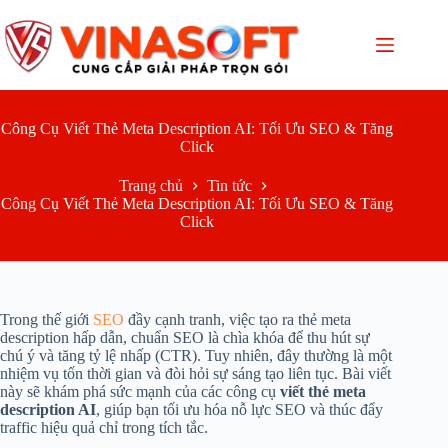
Chuyển
đến
phần
nội
dung
Công Cụ Viết Thẻ Meta Description AI: Tối Ưu SEO & Tăng
Click
Trang chủ
Tin tức
Công Cụ Viết Thẻ Meta Description AI: Tối Ưu SEO & Tăng
Click
Trong thế giới
SEO
đầy cạnh tranh, việc tạo ra thẻ meta
description hấp dẫn, chuẩn SEO là chìa khóa để thu hút sự
chú ý và tăng tỷ lệ nhấp (CTR). Tuy nhiên, đây thường là một
nhiệm vụ tốn thời gian và đòi hỏi sự sáng tạo liên tục. Bài viết
này sẽ khám phá sức mạnh của các công cụ
viết thẻ meta
description AI
, giúp bạn tối ưu hóa nỗ lực SEO và thúc đẩy
traffic hiệu quả chỉ trong tích tắc.