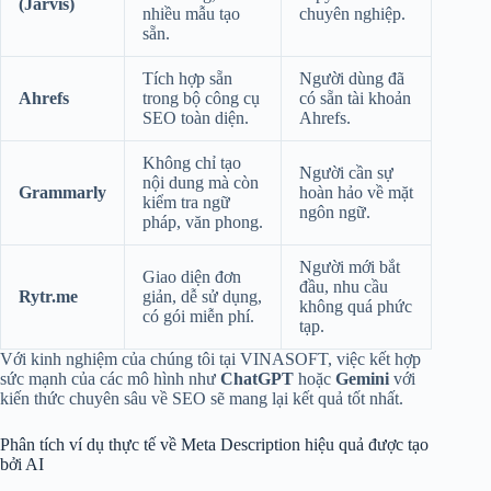
(Jarvis)
nhiều mẫu tạo
chuyên nghiệp.
sẵn.
Tích hợp sẵn
Người dùng đã
Ahrefs
trong bộ công cụ
có sẵn tài khoản
SEO toàn diện.
Ahrefs.
Không chỉ tạo
Người cần sự
nội dung mà còn
Grammarly
hoàn hảo về mặt
kiểm tra ngữ
ngôn ngữ.
pháp, văn phong.
Người mới bắt
Giao diện đơn
đầu, nhu cầu
Rytr.me
giản, dễ sử dụng,
không quá phức
có gói miễn phí.
tạp.
Với kinh nghiệm của chúng tôi tại VINASOFT, việc kết hợp
sức mạnh của các mô hình như
ChatGPT
hoặc
Gemini
với
kiến thức chuyên sâu về SEO sẽ mang lại kết quả tốt nhất.
Phân tích ví dụ thực tế về Meta Description hiệu quả được tạo
bởi AI