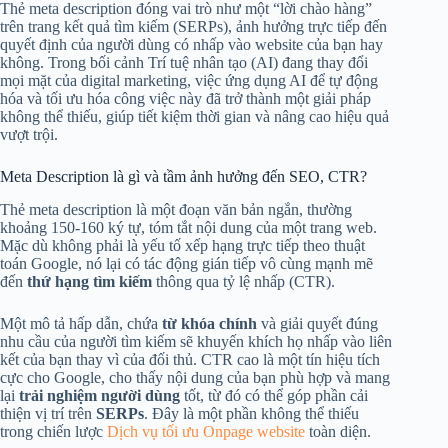
Thẻ meta description đóng vai trò như một “lời chào hàng”
trên trang kết quả tìm kiếm (SERPs), ảnh hưởng trực tiếp đến
quyết định của người dùng có nhấp vào website của bạn hay
không. Trong bối cảnh Trí tuệ nhân tạo (AI) đang thay đổi
mọi mặt của digital marketing, việc ứng dụng AI để tự động
hóa và tối ưu hóa công việc này đã trở thành một giải pháp
không thể thiếu, giúp tiết kiệm thời gian và nâng cao hiệu quả
vượt trội.
Meta Description là gì và tầm ảnh hưởng đến SEO, CTR?
Thẻ meta description là một đoạn văn bản ngắn, thường
khoảng 150-160 ký tự, tóm tắt nội dung của một trang web.
Mặc dù không phải là yếu tố xếp hạng trực tiếp theo thuật
toán Google, nó lại có tác động gián tiếp vô cùng mạnh mẽ
đến
thứ hạng tìm kiếm
thông qua tỷ lệ nhấp (CTR).
Một mô tả hấp dẫn, chứa
từ khóa chính
và giải quyết đúng
nhu cầu của người tìm kiếm sẽ khuyến khích họ nhấp vào liên
kết của bạn thay vì của đối thủ. CTR cao là một tín hiệu tích
cực cho Google, cho thấy nội dung của bạn phù hợp và mang
lại
trải nghiệm người dùng
tốt, từ đó có thể góp phần cải
thiện vị trí trên
SERPs
. Đây là một phần không thể thiếu
trong chiến lược
Dịch vụ tối ưu Onpage website
toàn diện.