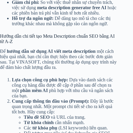
Giảm chi phí:
So với việc thuê nhân sự chuyên trách,
việc sử dụng
meta description generator free AI
hoặc
các phiên bản trả phí vẫn kinh tế hơn rất nhiều.
Hỗ trợ đa ngôn ngữ:
Dễ dàng tạo mô tả cho các thị
trường khác nhau mà không gặp rào cản ngôn ngữ.
Hướng dẫn chi tiết tạo Meta Description chuẩn SEO bằng AI
từ A-Z
Để
hướng dẫn sử dụng AI viết meta description
một cách
hiệu quả nhất, bạn chỉ cần thực hiện theo các bước đơn giản
sau. Tại VINASOFT, chúng tôi thường áp dụng quy trình này
để đảm bảo chất lượng đầu ra.
Lựa chọn công cụ phù hợp:
Dựa vào danh sách các
công cụ hàng đầu được đề cập ở phần sau để chọn ra
một
phần mềm AI
phù hợp với nhu cầu và ngân sách
của bạn.
Cung cấp thông tin đầu vào (Prompt):
Đây là bước
quan trọng nhất. Một prompt chi tiết sẽ cho ra kết quả
tốt hơn. Hãy cung cấp:
Tiêu đề SEO
và URL của trang.
Từ khóa chính
cần nhấn mạnh.
Các
từ khóa phụ
(LSI keywords) liên quan.