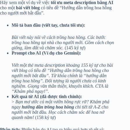
Hãy xem một ví dụ về việc
tối ưu meta description bằng AI
cho một
bài viết blog
có tiêu đề “Hướng dẫn trồng hoa hồng
cho người mới bắt đầu”.
Mô tả ban đầu (viết tay, chưa tối ưu):
Bài viết này nói về cách trồng hoa hồng. Các bước
trồng hoa hồng tại nhà cho người mới. Gồm cách chọn
giống, làm đất và chăm sóc.
(145 ký tự)
Prompt cho AI (Ví dụ cho Gemini):
Viết một thẻ meta description khoảng 155 ký tự cho bài
viết blog có tiêu đề “Hướng dẫn trồng hoa hồng cho
người mới bắt đầu”. Từ khóa chính là “hướng dẫn
trồng hoa hồng”. Đối tượng là người chưa có kinh
nghiệm. Giọng văn thân thiện, khuyến khích. CTA là
“Khám phá ngay!”.
Kết quả từ AI (đã được tinh chỉnh):
>
Bạn mơ ước có một vườn hồng rực rỡ? Khám phá
ngay
hướng dẫn trồng hoa hồng
chi tiết từ A-Z cho
người mới bắt đầu. Học cách chăm sóc để hoa nở
quanh năm!
(158 ký tự)
Phân tích:
Phiên bản do AI tạo ra hiệu quả hơn rõ rệt vì: