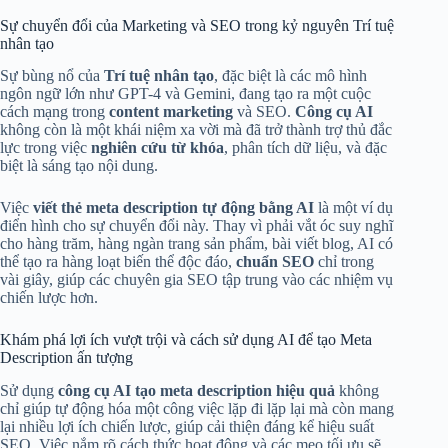
Sự chuyển đổi của Marketing và SEO trong kỷ nguyên Trí tuệ
nhân tạo
Sự bùng nổ của
Trí tuệ nhân tạo
, đặc biệt là các mô hình
ngôn ngữ lớn như GPT-4 và Gemini, đang tạo ra một cuộc
cách mạng trong
content marketing
và SEO.
Công cụ AI
không còn là một khái niệm xa vời mà đã trở thành trợ thủ đắc
lực trong việc
nghiên cứu từ khóa
, phân tích dữ liệu, và đặc
biệt là sáng tạo nội dung.
Việc
viết thẻ meta description tự động bằng AI
là một ví dụ
điển hình cho sự chuyển đổi này. Thay vì phải vắt óc suy nghĩ
cho hàng trăm, hàng ngàn trang sản phẩm, bài viết blog, AI có
thể tạo ra hàng loạt biến thể độc đáo,
chuẩn SEO
chỉ trong
vài giây, giúp các chuyên gia SEO tập trung vào các nhiệm vụ
chiến lược hơn.
Khám phá lợi ích vượt trội và cách sử dụng AI để tạo Meta
Description ấn tượng
Sử dụng
công cụ AI tạo meta description hiệu quả
không
chỉ giúp tự động hóa một công việc lặp đi lặp lại mà còn mang
lại nhiều lợi ích chiến lược, giúp cải thiện đáng kể hiệu suất
SEO. Việc nắm rõ cách thức hoạt động và các mẹo tối ưu sẽ