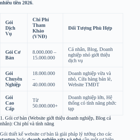
nhiêu tiền 2026
.
Chi Phí
Gói
Tham
Dịch
Đối Tượng Phù Hợp
Khảo
Vụ
(VNĐ)
Cá nhân, Blog, Doanh
Gói Cơ
8.000.000 –
nghiệp nhỏ giới thiệu
Bản
15.000.000
dịch vụ
Gói
18.000.000
Doanh nghiệp vừa và
Chuyên
–
nhỏ, Cửa hàng bán lẻ,
Nghiệp
40.000.000
Website TMĐT
Gói
Doanh nghiệp lớn, Hệ
Từ
Cao
thống có tính năng phức
50.000.000+
Cấp
tạp
1. Gói cơ bản (Website giới thiệu doanh nghiệp, Blog cá
nhân): Chi phí và tính năng
Gói thiết kế website cơ bản là giải pháp lý tưởng cho các
startup
hoặc
doanh nghiệp vừa và nhỏ
cần một sự hiện