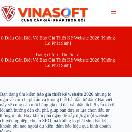
Chuyển
đến
phần
nội
dung
8 Điều Cần Biết Về Báo Giá Thiết Kế Website 2026 [Không
Lo Phát Sinh]
Trang chủ
Tin tức
8 Điều Cần Biết Về Báo Giá Thiết Kế Website 2026 [Không
Lo Phát Sinh]
Bạn đang tìm kiếm
báo giá thiết kế website 2026
nhưng lo
ngại về các chi phí ẩn và không biết bắt đầu từ đâu? Bài viết
này sẽ cung cấp một bảng giá chi tiết và phân tích 8 yếu tố cốt
lõi ảnh hưởng đến chi phí, giúp bạn đưa ra lựa chọn đầu tư
thông minh. Hãy khám phá ngay để xây dựng một website
chuyên nghiệp, chuẩn SEO mà không lo phát sinh bất kỳ
khoản phí nào ngoài dự kiến, đảm bảo hiệu quả kinh doanh
tối ưu.