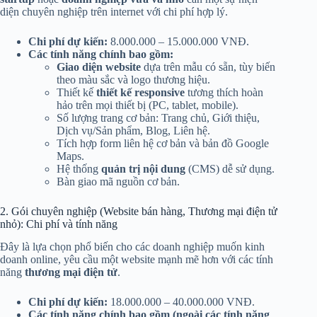
diện chuyên nghiệp trên internet với chi phí hợp lý.
Chi phí dự kiến:
8.000.000 – 15.000.000 VNĐ.
Các tính năng chính bao gồm:
Giao diện website
dựa trên mẫu có sẵn, tùy biến
theo màu sắc và logo thương hiệu.
Thiết kế
thiết kế responsive
tương thích hoàn
hảo trên mọi thiết bị (PC, tablet, mobile).
Số lượng trang cơ bản: Trang chủ, Giới thiệu,
Dịch vụ/Sản phẩm, Blog, Liên hệ.
Tích hợp form liên hệ cơ bản và bản đồ Google
Maps.
Hệ thống
quản trị nội dung
(CMS) dễ sử dụng.
Bàn giao mã nguồn cơ bản.
2. Gói chuyên nghiệp (Website bán hàng, Thương mại điện tử
nhỏ): Chi phí và tính năng
Đây là lựa chọn phổ biến cho các doanh nghiệp muốn kinh
doanh online, yêu cầu một website mạnh mẽ hơn với các tính
năng
thương mại điện tử
.
Chi phí dự kiến:
18.000.000 – 40.000.000 VNĐ.
Các tính năng chính bao gồm (ngoài các tính năng