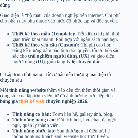
dùng
Giao diện là “bộ mặt” của doanh nghiệp trên internet. Chi phí
cho phần này phụ thuộc vào mức độ phức tạp và độc quyền.
Thiết kế theo mẫu (Template):
Tiết kiệm chi phí, thời
gian triển khai nhanh. Phù hợp với ngân sách hạn hẹp.
Thiết kế theo yêu cầu (Custom):
Chi phí cao hơn
đáng kể nhưng đảm bảo tính độc quyền, tối ưu hóa sâu
sắc cho
trải nghiệm người dùng (UX)
và giao diện
người dùng
(UI)
, giúp tăng
tỷ lệ chuyển đổi
.
6. Lập trình tính năng: Từ cơ bản đến thương mại điện tử
chuyên sâu
Mỗi
tính năng website
thêm vào đều tốn thêm thời gian và
công sức của lập trình viên, từ đó ảnh hưởng trực tiếp đến
bảng giá
thiết kế web
chuyên nghiệp 2026
.
Tính năng cơ bản:
Form liên hệ, gallery ảnh, blog.
Tính năng nâng cao:
Đặt lịch hẹn, live chat, đa ngôn
ngữ, quản lý thành viên.
Tính năng phức tạp:
Sàn thương mại điện tử, hệ
thống booking khách sạn, website học trực tuyến.