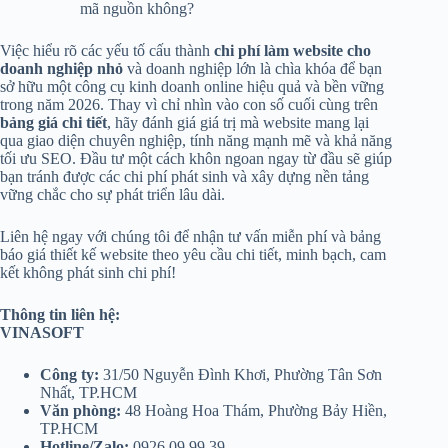
mã nguồn không?
Việc hiểu rõ các yếu tố cấu thành
chi phí làm website cho
doanh nghiệp nhỏ
và doanh nghiệp lớn là chìa khóa để bạn
sở hữu một công cụ kinh doanh online hiệu quả và bền vững
trong năm 2026. Thay vì chỉ nhìn vào con số cuối cùng trên
bảng giá chi tiết
, hãy đánh giá giá trị mà website mang lại
qua giao diện chuyên nghiệp, tính năng mạnh mẽ và khả năng
tối ưu SEO. Đầu tư một cách khôn ngoan ngay từ đầu sẽ giúp
bạn tránh được các chi phí phát sinh và xây dựng nền tảng
vững chắc cho sự phát triển lâu dài.
Liên hệ ngay với chúng tôi để nhận tư vấn miễn phí và bảng
báo giá thiết kế website theo yêu cầu chi tiết, minh bạch, cam
kết không phát sinh chi phí!
Thông tin liên hệ:
VINASOFT
Công ty:
31/50 Nguyễn Đình Khơi, Phường Tân Sơn
Nhất, TP.HCM
Văn phòng:
48 Hoàng Hoa Thám, Phường Bảy Hiền,
TP.HCM
Hotline/Zalo:
0926.09.99.39