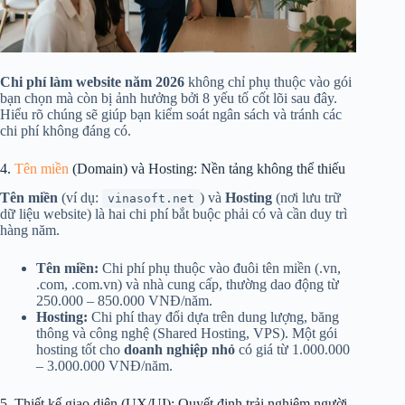
Chi phí làm website năm 2026
không chỉ phụ thuộc vào gói
bạn chọn mà còn bị ảnh hưởng bởi 8 yếu tố cốt lõi sau đây.
Hiểu rõ chúng sẽ giúp bạn kiểm soát ngân sách và tránh các
chi phí không đáng có.
4.
Tên miền
(Domain) và Hosting: Nền tảng không thể thiếu
Tên miền
(ví dụ:
) và
Hosting
(nơi lưu trữ
vinasoft.net
dữ liệu website) là hai chi phí bắt buộc phải có và cần duy trì
hàng năm.
Tên miền:
Chi phí phụ thuộc vào đuôi tên miền (.vn,
.com, .com.vn) và nhà cung cấp, thường dao động từ
250.000 – 850.000 VNĐ/năm.
Hosting:
Chi phí thay đổi dựa trên dung lượng, băng
thông và công nghệ (Shared Hosting, VPS). Một gói
hosting tốt cho
doanh nghiệp nhỏ
có giá từ 1.000.000
– 3.000.000 VNĐ/năm.
5. Thiết kế giao diện (UX/UI): Quyết định trải nghiệm người