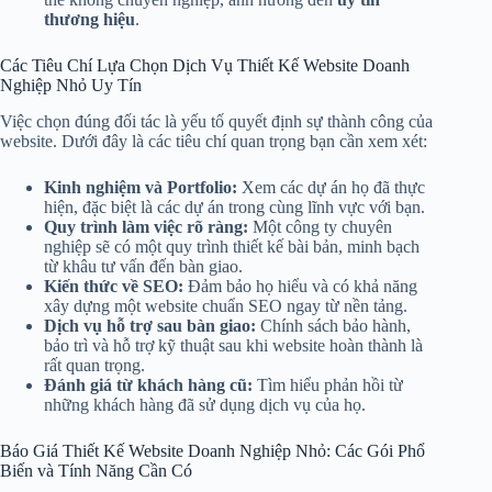
thương hiệu
.
Các Tiêu Chí Lựa Chọn Dịch Vụ Thiết Kế Website Doanh
Nghiệp Nhỏ Uy Tín
Việc chọn đúng đối tác là yếu tố quyết định sự thành công của
website. Dưới đây là các tiêu chí quan trọng bạn cần xem xét:
Kinh nghiệm và Portfolio:
Xem các dự án họ đã thực
hiện, đặc biệt là các dự án trong cùng lĩnh vực với bạn.
Quy trình làm việc rõ ràng:
Một công ty chuyên
nghiệp sẽ có một quy trình thiết kế bài bản, minh bạch
từ khâu tư vấn đến bàn giao.
Kiến thức về SEO:
Đảm bảo họ hiểu và có khả năng
xây dựng một website chuẩn SEO ngay từ nền tảng.
Dịch vụ hỗ trợ sau bàn giao:
Chính sách bảo hành,
bảo trì và hỗ trợ kỹ thuật sau khi website hoàn thành là
rất quan trọng.
Đánh giá từ khách hàng cũ:
Tìm hiểu phản hồi từ
những khách hàng đã sử dụng dịch vụ của họ.
Báo Giá Thiết Kế Website Doanh Nghiệp Nhỏ: Các Gói Phổ
Biến và Tính Năng Cần Có