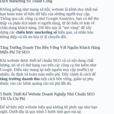
Dịch Marketing Số Thành Công
Không giống như mạng xã hội, website là kênh duy nhất mà
bạn hoàn toàn sở hữu dữ liệu của những người truy cập.
Thông qua các công cụ như Google Analytics, bạn có thể thu
thập và phân tích hành vi người dùng, từ đó hiểu rõ hơn về
chân dung khách hàng. Dữ liệu này là “mỏ vàng” để xây
dựng các
chiến lược marketing số
hiệu quả, cá nhân hóa
thông điệp và tối ưu hóa tỷ lệ chuyển đổi.
Tăng Trưởng Doanh Thu Bền Vững Với Nguồn Khách Hàng
Miễn Phí Từ SEO
Khi website được thiết kế chuẩn SEO và có nội dung chất
lượng, nó sẽ có thứ hạng cao trên các công cụ tìm kiếm như
Google. Điều này mang lại một nguồn truy cập (traffic) tự
nhiên, ổn định và hoàn toàn miễn phí. Đây chính là cách để
tăng trưởng doanh thu
một cách bền vững, giảm sự phụ
thuộc vào các kênh quảng cáo trả phí đắt đỏ.
5 Bước Thiết Kế Website Doanh Nghiệp Nhỏ Chuẩn SEO
Tối Ưu Chi Phí
Để sở hữu một website hiệu quả không hề phức tạp như bạn
nghĩ. Dưới đây là quy trình 5 bước tinh gọn mà tại