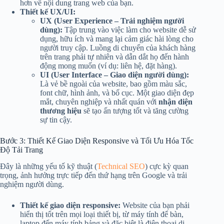
hơn về nội dung trang web của bạn.
Thiết kế UX/UI:
UX (User Experience – Trải nghiệm người
dùng):
Tập trung vào việc làm cho website dễ sử
dụng, hữu ích và mang lại cảm giác hài lòng cho
người truy cập. Luồng di chuyển của khách hàng
trên trang phải tự nhiên và dẫn dắt họ đến hành
động mong muốn (ví dụ: liên hệ, đặt hàng).
UI (User Interface – Giao diện người dùng):
Là vẻ bề ngoài của website, bao gồm màu sắc,
font chữ, hình ảnh, và bố cục. Một giao diện đẹp
mắt, chuyên nghiệp và nhất quán với
nhận diện
thương hiệu
sẽ tạo ấn tượng tốt và tăng cường
sự tin cậy.
Bước 3: Thiết Kế Giao Diện Responsive và Tối Ưu Hóa Tốc
Độ Tải Trang
Đây là những yếu tố kỹ thuật (
Technical SEO
) cực kỳ quan
trọng, ảnh hưởng trực tiếp đến thứ hạng trên Google và trải
nghiệm người dùng.
Thiết kế giao diện responsive:
Website của bạn phải
hiển thị tốt trên mọi loại thiết bị, từ máy tính để bàn,
laptop đến máy tính bảng và đặc biệt là điện thoại di