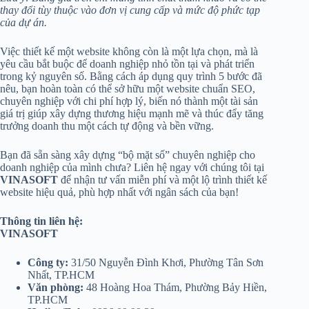
thay đổi tùy thuộc vào đơn vị cung cấp và mức độ phức tạp
của dự án.
Việc thiết kế một website không còn là một lựa chọn, mà là
yêu cầu bắt buộc để doanh nghiệp nhỏ tồn tại và phát triển
trong kỷ nguyên số. Bằng cách áp dụng quy trình 5 bước đã
nêu, bạn hoàn toàn có thể sở hữu một website chuẩn SEO,
chuyên nghiệp với chi phí hợp lý, biến nó thành một tài sản
giá trị giúp xây dựng thương hiệu mạnh mẽ và thúc đẩy tăng
trưởng doanh thu một cách tự động và bền vững.
Bạn đã sẵn sàng xây dựng “bộ mặt số” chuyên nghiệp cho
doanh nghiệp của mình chưa? Liên hệ ngay với chúng tôi tại
VINASOFT
để nhận tư vấn miễn phí và một lộ trình thiết kế
website hiệu quả, phù hợp nhất với ngân sách của bạn!
Thông tin liên hệ:
VINASOFT
Công ty:
31/50 Nguyễn Đình Khơi, Phường Tân Sơn
Nhất, TP.HCM
Văn phòng:
48 Hoàng Hoa Thám, Phường Bảy Hiền,
TP.HCM