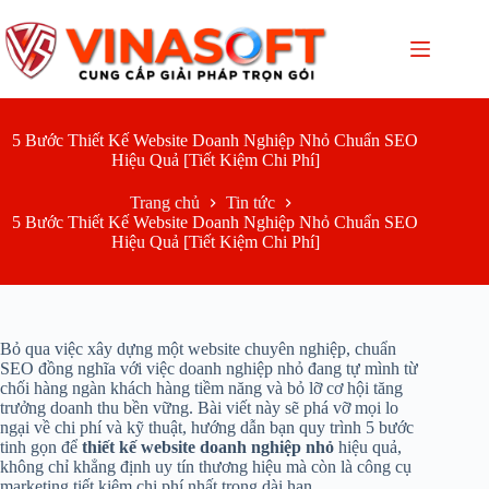
Chuyển
đến
phần
nội
dung
5 Bước Thiết Kế Website Doanh Nghiệp Nhỏ Chuẩn SEO
Hiệu Quả [Tiết Kiệm Chi Phí]
Trang chủ
Tin tức
5 Bước Thiết Kế Website Doanh Nghiệp Nhỏ Chuẩn SEO
Hiệu Quả [Tiết Kiệm Chi Phí]
Bỏ qua việc xây dựng một website chuyên nghiệp, chuẩn
SEO đồng nghĩa với việc doanh nghiệp nhỏ đang tự mình từ
chối hàng ngàn khách hàng tiềm năng và bỏ lỡ cơ hội tăng
trưởng doanh thu bền vững. Bài viết này sẽ phá vỡ mọi lo
ngại về chi phí và kỹ thuật, hướng dẫn bạn quy trình 5 bước
tinh gọn để
thiết kế website doanh nghiệp nhỏ
hiệu quả,
không chỉ khẳng định uy tín thương hiệu mà còn là công cụ
marketing tiết kiệm chi phí nhất trong dài hạn.