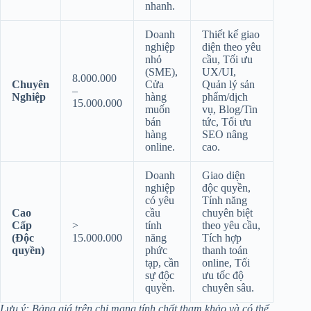
nhanh.
Doanh
Thiết kế giao
nghiệp
diện theo yêu
nhỏ
cầu, Tối ưu
(SME),
UX/UI,
8.000.000
Chuyên
Cửa
Quản lý sản
–
Nghiệp
hàng
phẩm/dịch
15.000.000
muốn
vụ, Blog/Tin
bán
tức, Tối ưu
hàng
SEO nâng
online.
cao.
Doanh
Giao diện
nghiệp
độc quyền,
có yêu
Tính năng
Cao
cầu
chuyên biệt
Cấp
>
tính
theo yêu cầu,
(Độc
15.000.000
năng
Tích hợp
quyền)
phức
thanh toán
tạp, cần
online, Tối
sự độc
ưu tốc độ
quyền.
chuyên sâu.
Lưu ý: Bảng giá trên chỉ mang tính chất tham khảo và có thể