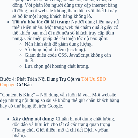
động. Với phần lớn người dùng truy cập internet bằng
di động, một website không thân thiện với thiết bị này
sẽ bỏ lỡ một lượng khách hàng khổng lồ.
Tối ưu hóa tốc độ tải trang:
Người dùng hiện nay rất
thiếu kiên nhẫn. Một trang web tải chậm quá 3 giây có
thể khiến bạn mất đi một nửa số khách truy cập tiềm
năng. Các biện pháp để cải thiện tốc độ bao gồm:
Nén hình ảnh để giảm dung lượng.
Sử dụng bộ nhớ đệm (caching).
Giảm thiểu code CSS, JavaScript không cần
thiết.
Lựa chọn gói hosting chất lượng.
Bước 4: Phát Triển Nội Dung Trụ Cột và
Tối Ưu SEO
Onpage
Cơ Bản
“Content is King” – Nội dung vẫn luôn là vua. Một website
đẹp nhưng nội dung sơ sài sẽ không thể giữ chân khách hàng
hay có thứ hạng tốt trên Google.
Xây dựng nội dung:
Chuẩn bị nội dung chất lượng,
độc đáo và hữu ích cho tất cả các trang quan trọng
(Trang chủ, Giới thiệu, mô tả chi tiết Dịch vụ/Sản
phẩm).