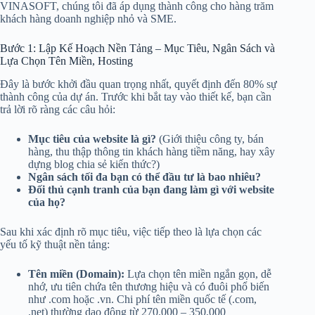
VINASOFT, chúng tôi đã áp dụng thành công cho hàng trăm
khách hàng doanh nghiệp nhỏ và SME.
Bước 1: Lập Kế Hoạch Nền Tảng – Mục Tiêu, Ngân Sách và
Lựa Chọn Tên Miền, Hosting
Đây là bước khởi đầu quan trọng nhất, quyết định đến 80% sự
thành công của dự án. Trước khi bắt tay vào thiết kế, bạn cần
trả lời rõ ràng các câu hỏi:
Mục tiêu của website là gì?
(Giới thiệu công ty, bán
hàng, thu thập thông tin khách hàng tiềm năng, hay xây
dựng blog chia sẻ kiến thức?)
Ngân sách tối đa bạn có thể đầu tư là bao nhiêu?
Đối thủ cạnh tranh của bạn đang làm gì với website
của họ?
Sau khi xác định rõ mục tiêu, việc tiếp theo là lựa chọn các
yếu tố kỹ thuật nền tảng:
Tên miền (Domain):
Lựa chọn tên miền ngắn gọn, dễ
nhớ, ưu tiên chứa tên thương hiệu và có đuôi phổ biến
như .com hoặc .vn. Chi phí tên miền quốc tế (.com,
.net) thường dao động từ 270.000 – 350.000