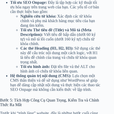
Tối ưu SEO Onpage:
Đây là tập hợp các kỹ thuật tối
ưu hóa ngay trên trang web của bạn. Các yếu tố cơ bản
cần thực hiện bao gồm:
Nghiên cứu từ khóa:
Xác định các từ khóa
chính và phụ mà khách hàng mục tiêu của bạn
đang tìm kiếm.
Tối ưu Thẻ tiêu đề (Title) và Mô tả (Meta
Description):
Viết tiêu đề hấp dẫn (dưới 60 ký
tự) và mô tả lôi cuốn (dưới 160 ký tự) chứa từ
khóa chính.
Các thẻ Heading (H1, H2, H3):
Sử dụng các thẻ
này để cấu trúc nội dung một cách logic, với H1
là tiêu đề chính của trang và chứa từ khóa quan
trọng nhất.
Tối ưu hình ảnh:
Đặt tên file và thẻ ALT cho
hình ảnh có chứa từ khóa liên quan.
Hệ thống quản trị nội dung (CMS):
Lựa chọn một
CMS thân thiện và dễ sử dụng như WordPress sẽ giúp
bạn dễ dàng cập nhật nội dung và thực hiện các thao tác
SEO Onpage mà không cần kiến thức về lập trình.
Bước 5: Tích Hợp Công Cụ Quan Trọng, Kiểm Tra và Chính
Thức Ra Mắt
Trước khi “trình làng” website, đây là những bước cuối cùng