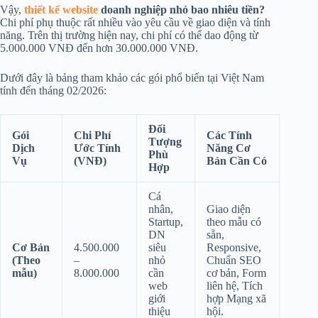
Vậy,
thiết kế website
doanh nghiệp nhỏ bao nhiêu tiền?
Chi phí phụ thuộc rất nhiều vào yêu cầu về giao diện và tính
năng. Trên thị trường hiện nay, chi phí có thể dao động từ
5.000.000 VNĐ đến hơn 30.000.000 VNĐ.
Dưới đây là bảng tham khảo các gói phổ biến tại Việt Nam
tính đến tháng 02/2026:
Đối
Gói
Chi Phí
Các Tính
Tượng
Dịch
Ước Tính
Năng Cơ
Phù
Vụ
(VNĐ)
Bản Cần Có
Hợp
Cá
nhân,
Giao diện
Startup,
theo mẫu có
DN
sẵn,
Cơ Bản
4.500.000
siêu
Responsive,
(Theo
–
nhỏ
Chuẩn SEO
mẫu)
8.000.000
cần
cơ bản, Form
web
liên hệ, Tích
giới
hợp Mạng xã
thiệu
hội.