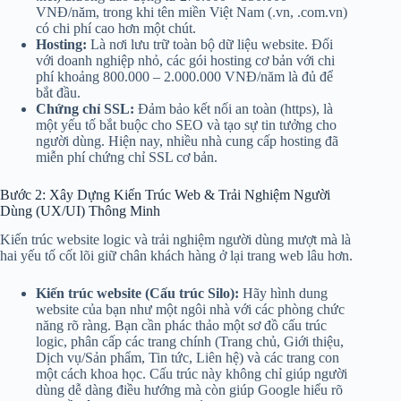
VNĐ/năm, trong khi tên miền Việt Nam (.vn, .com.vn)
có chi phí cao hơn một chút.
Hosting:
Là nơi lưu trữ toàn bộ dữ liệu website. Đối
với doanh nghiệp nhỏ, các gói hosting cơ bản với chi
phí khoảng 800.000 – 2.000.000 VNĐ/năm là đủ để
bắt đầu.
Chứng chỉ SSL:
Đảm bảo kết nối an toàn (https), là
một yếu tố bắt buộc cho SEO và tạo sự tin tưởng cho
người dùng. Hiện nay, nhiều nhà cung cấp hosting đã
miễn phí chứng chỉ SSL cơ bản.
Bước 2: Xây Dựng Kiến Trúc Web & Trải Nghiệm Người
Dùng (UX/UI) Thông Minh
Kiến trúc website logic và trải nghiệm người dùng mượt mà là
hai yếu tố cốt lõi giữ chân khách hàng ở lại trang web lâu hơn.
Kiến trúc website (Cấu trúc Silo):
Hãy hình dung
website của bạn như một ngôi nhà với các phòng chức
năng rõ ràng. Bạn cần phác thảo một sơ đồ cấu trúc
logic, phân cấp các trang chính (Trang chủ, Giới thiệu,
Dịch vụ/Sản phẩm, Tin tức, Liên hệ) và các trang con
một cách khoa học. Cấu trúc này không chỉ giúp người
dùng dễ dàng điều hướng mà còn giúp Google hiểu rõ