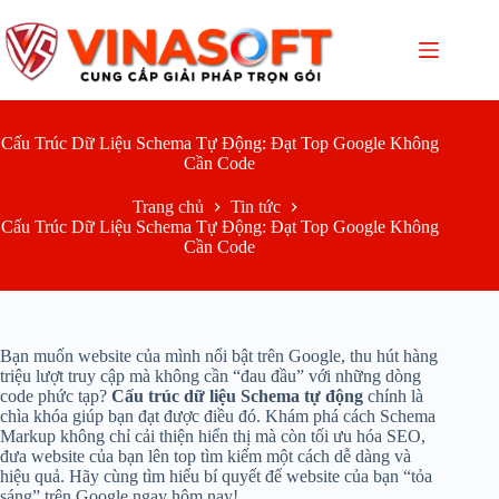
Chuyển
đến
phần
nội
dung
Cấu Trúc Dữ Liệu Schema Tự Động: Đạt Top Google Không
Cần Code
Trang chủ
Tin tức
Cấu Trúc Dữ Liệu Schema Tự Động: Đạt Top Google Không
Cần Code
Bạn muốn website của mình nổi bật trên Google, thu hút hàng
triệu lượt truy cập mà không cần “đau đầu” với những dòng
code phức tạp?
Cấu trúc dữ liệu Schema tự động
chính là
chìa khóa giúp bạn đạt được điều đó. Khám phá cách Schema
Markup không chỉ cải thiện hiển thị mà còn tối ưu hóa SEO,
đưa website của bạn lên top tìm kiếm một cách dễ dàng và
hiệu quả. Hãy cùng tìm hiểu bí quyết để website của bạn “tỏa
sáng” trên Google ngay hôm nay!