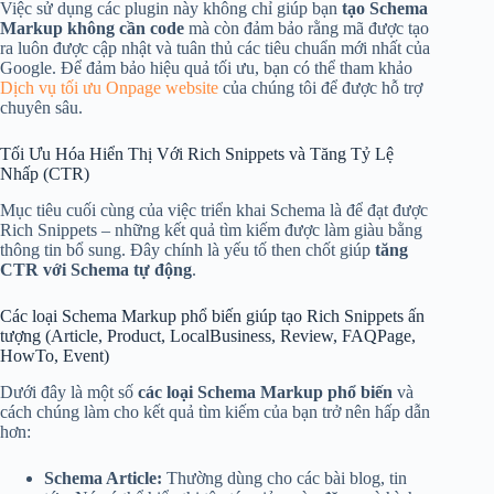
Việc sử dụng các plugin này không chỉ giúp bạn
tạo Schema
Markup không cần code
mà còn đảm bảo rằng mã được tạo
ra luôn được cập nhật và tuân thủ các tiêu chuẩn mới nhất của
Google. Để đảm bảo hiệu quả tối ưu, bạn có thể tham khảo
Dịch vụ tối ưu Onpage website
của chúng tôi để được hỗ trợ
chuyên sâu.
Tối Ưu Hóa Hiển Thị Với Rich Snippets và Tăng Tỷ Lệ
Nhấp (CTR)
Mục tiêu cuối cùng của việc triển khai Schema là để đạt được
Rich Snippets – những kết quả tìm kiếm được làm giàu bằng
thông tin bổ sung. Đây chính là yếu tố then chốt giúp
tăng
CTR với Schema tự động
.
Các loại Schema Markup phổ biến giúp tạo Rich Snippets ấn
tượng (Article, Product, LocalBusiness, Review, FAQPage,
HowTo, Event)
Dưới đây là một số
các loại Schema Markup phổ biến
và
cách chúng làm cho kết quả tìm kiếm của bạn trở nên hấp dẫn
hơn:
Schema Article:
Thường dùng cho các bài blog, tin