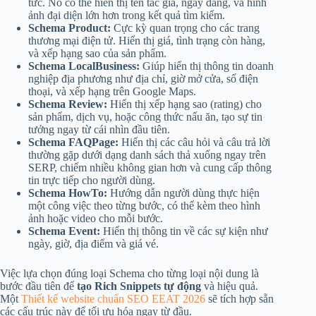
tức. Nó có thể hiển thị tên tác giả, ngày đăng, và hình
ảnh đại diện lớn hơn trong kết quả tìm kiếm.
Schema Product:
Cực kỳ quan trọng cho các trang
thương mại điện tử. Hiển thị giá, tình trạng còn hàng,
và xếp hạng sao của sản phẩm.
Schema LocalBusiness:
Giúp hiển thị thông tin doanh
nghiệp địa phương như địa chỉ, giờ mở cửa, số điện
thoại, và xếp hạng trên Google Maps.
Schema Review:
Hiển thị xếp hạng sao (rating) cho
sản phẩm, dịch vụ, hoặc công thức nấu ăn, tạo sự tin
tưởng ngay từ cái nhìn đầu tiên.
Schema FAQPage:
Hiển thị các câu hỏi và câu trả lời
thường gặp dưới dạng danh sách thả xuống ngay trên
SERP, chiếm nhiều không gian hơn và cung cấp thông
tin trực tiếp cho người dùng.
Schema HowTo:
Hướng dẫn người dùng thực hiện
một công việc theo từng bước, có thể kèm theo hình
ảnh hoặc video cho mỗi bước.
Schema Event:
Hiển thị thông tin về các sự kiện như
ngày, giờ, địa điểm và giá vé.
Việc lựa chọn đúng loại Schema cho từng loại nội dung là
bước đầu tiên để
tạo Rich Snippets tự động
và hiệu quả.
Một
Thiết kế website chuẩn SEO EEAT 2026
sẽ tích hợp sẵn
các cấu trúc này để tối ưu hóa ngay từ đầu.