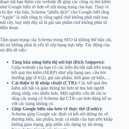
đoạn mã bạn thêm vào website để giúp các công cụ tìm kiếm
như Google hiểu rõ hơn về nội dung trang của bạn. Thay vì
chỉ đọc văn bản, Schema “phiên dịch” cho Google biết rằng
“Apple” là một công ty công nghệ chứ không phải một loại
trái cây, hay một dãy số là giá sản phẩm chứ không phải số
điện thoại.
Tầm quan trọng của Schema trong SEO là không thể bàn cãi,
dù nó không phải là yếu tố xếp hạng trực tiếp. Tác động của
nó đến từ việc:
Tăng khả năng hiển thị nổi bật (Rich Snippets):
Giúp website của bạn có các hiển thị bắt mắt trên trang
kết quả tìm kiếm (SERP) như xếp hạng sao, câu hỏi
thường gặp (FAQ), giá sản phẩm, thời gian sự kiện,…
Cải thiện tỷ lệ nhấp chuột (CTR):
Các kết quả tìm
kiếm nổi bật và giàu thông tin hơn sẽ thu hút người
dùng nhấp vào nhiều hơn. Một nghiên cứu đã chỉ ra
rằng các trang có Schema đạt CTR cao hơn đáng kể so
với các trang không có.
Giúp Google hiểu sâu hơn về thực thể (Entity):
Schema giúp Google xác định và kết nối thông tin về
thương hiệu, sản phẩm, hoặc cá nhân của bạn trên khắp
không gian mạng, góp phần xây dựng uy tín trong