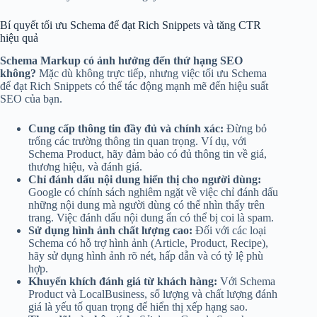
Bí quyết tối ưu Schema để đạt Rich Snippets và tăng CTR
hiệu quả
Schema Markup có ảnh hưởng đến thứ hạng SEO
không?
Mặc dù không trực tiếp, nhưng việc tối ưu Schema
để đạt Rich Snippets có thể tác động mạnh mẽ đến hiệu suất
SEO của bạn.
Cung cấp thông tin đầy đủ và chính xác:
Đừng bỏ
trống các trường thông tin quan trọng. Ví dụ, với
Schema Product, hãy đảm bảo có đủ thông tin về giá,
thương hiệu, và đánh giá.
Chỉ đánh dấu nội dung hiển thị cho người dùng:
Google có chính sách nghiêm ngặt về việc chỉ đánh dấu
những nội dung mà người dùng có thể nhìn thấy trên
trang. Việc đánh dấu nội dung ẩn có thể bị coi là spam.
Sử dụng hình ảnh chất lượng cao:
Đối với các loại
Schema có hỗ trợ hình ảnh (Article, Product, Recipe),
hãy sử dụng hình ảnh rõ nét, hấp dẫn và có tỷ lệ phù
hợp.
Khuyến khích đánh giá từ khách hàng:
Với Schema
Product và LocalBusiness, số lượng và chất lượng đánh
giá là yếu tố quan trọng để hiển thị xếp hạng sao.