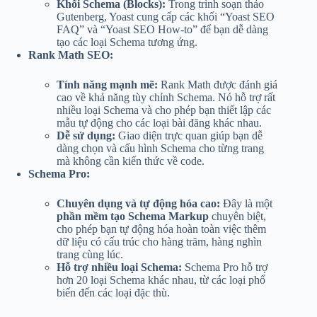
Khối Schema (Blocks):
Trong trình soạn thảo
Gutenberg, Yoast cung cấp các khối “Yoast SEO
FAQ” và “Yoast SEO How-to” để bạn dễ dàng
tạo các loại Schema tương ứng.
Rank Math SEO:
Tính năng mạnh mẽ:
Rank Math được đánh giá
cao về khả năng tùy chỉnh Schema. Nó hỗ trợ rất
nhiều loại Schema và cho phép bạn thiết lập các
mẫu tự động cho các loại bài đăng khác nhau.
Dễ sử dụng:
Giao diện trực quan giúp bạn dễ
dàng chọn và cấu hình Schema cho từng trang
mà không cần kiến thức về code.
Schema Pro:
Chuyên dụng và tự động hóa cao:
Đây là một
phần mềm tạo Schema Markup
chuyên biệt,
cho phép bạn tự động hóa hoàn toàn việc thêm
dữ liệu có cấu trúc cho hàng trăm, hàng nghìn
trang cùng lúc.
Hỗ trợ nhiều loại Schema:
Schema Pro hỗ trợ
hơn 20 loại Schema khác nhau, từ các loại phổ
biến đến các loại đặc thù.