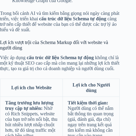
Knowledge Graph của Google.
Trong bối cảnh AI và tìm kiếm bằng giọng nói ngày càng phát
triển, việc triển khai
cấu trúc dữ liệu Schema tự động
càng
trở nên cấp thiết để website của bạn có thể được các trợ lý ảo
hiểu và đề xuất.
Lợi ích vượt trội của Schema Markup đối với website và
người dùng
Việc áp dụng
cấu trúc dữ liệu Schema tự động
không chỉ là
một kỹ thuật SEO cao cấp mà còn mang lại những lợi ích thiết
thực, tạo ra giá trị cho cả doanh nghiệp và người dùng cuối.
Lợi ích cho Người
Lợi ích cho Website
dùng
Tăng trưởng lưu lượng
Tiết kiệm thời gian:
truy cập tự nhiên:
Nhờ
Người dùng có thể nắm
có Rich Snippets, website
bắt thông tin quan trọng
của bạn trở nên nổi bật, thu
(giá, đánh giá, địa chỉ)
hút nhiều lượt nhấp chuột
ngay trên trang kết quả
hơn, từ đó tăng traffic một
tìm kiếm mà không cần
cách bền vững.
truy cập vào trang.