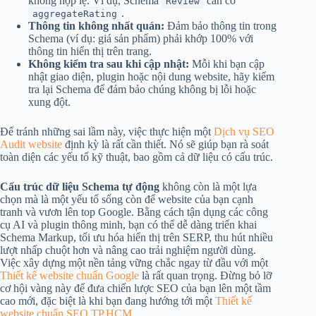
không hợp lệ. Ví dụ, Schema
cần có
Review
.
aggregateRating
Thông tin không nhất quán:
Đảm bảo thông tin trong
Schema (ví dụ: giá sản phẩm) phải khớp 100% với
thông tin hiển thị trên trang.
Không kiểm tra sau khi cập nhật:
Mỗi khi bạn cập
nhật giao diện, plugin hoặc nội dung website, hãy kiểm
tra lại Schema để đảm bảo chúng không bị lỗi hoặc
xung đột.
Để tránh những sai lầm này, việc thực hiện một
Dịch vụ SEO
Audit website
định kỳ là rất cần thiết. Nó sẽ giúp bạn rà soát
toàn diện các yếu tố kỹ thuật, bao gồm cả dữ liệu có cấu trúc.
Cấu trúc dữ liệu Schema tự động
không còn là một lựa
chọn mà là một yếu tố sống còn để website của bạn cạnh
tranh và vươn lên top Google. Bằng cách tận dụng các công
cụ AI và plugin thông minh, bạn có thể dễ dàng triển khai
Schema Markup, tối ưu hóa hiển thị trên SERP, thu hút nhiều
lượt nhấp chuột hơn và nâng cao trải nghiệm người dùng.
Việc xây dựng một nền tảng vững chắc ngay từ đầu với một
Thiết kế website chuẩn Google
là rất quan trọng. Đừng bỏ lỡ
cơ hội vàng này để đưa chiến lược SEO của bạn lên một tầm
cao mới, đặc biệt là khi bạn đang hướng tới một
Thiết kế
website chuẩn SEO TP.HCM
.