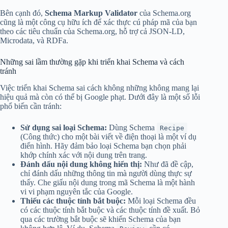
Bên cạnh đó,
Schema Markup Validator
của Schema.org
cũng là một công cụ hữu ích để xác thực cú pháp mã của bạn
theo các tiêu chuẩn của Schema.org, hỗ trợ cả JSON-LD,
Microdata, và RDFa.
Những sai lầm thường gặp khi triển khai Schema và cách
tránh
Việc triển khai Schema sai cách không những không mang lại
hiệu quả mà còn có thể bị Google phạt. Dưới đây là một số lỗi
phổ biến cần tránh:
Sử dụng sai loại Schema:
Dùng Schema
Recipe
(Công thức) cho một bài viết về điện thoại là một ví dụ
điển hình. Hãy đảm bảo loại Schema bạn chọn phải
khớp chính xác với nội dung trên trang.
Đánh dấu nội dung không hiển thị:
Như đã đề cập,
chỉ đánh dấu những thông tin mà người dùng thực sự
thấy. Che giấu nội dung trong mã Schema là một hành
vi vi phạm nguyên tắc của Google.
Thiếu các thuộc tính bắt buộc:
Mỗi loại Schema đều
có các thuộc tính bắt buộc và các thuộc tính đề xuất. Bỏ
qua các trường bắt buộc sẽ khiến Schema của bạn