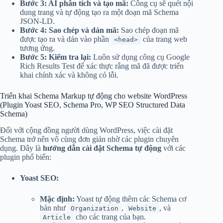
Bước 3: AI phân tích và tạo mã:
Công cụ sẽ quét nội
dung trang và tự động tạo ra một đoạn mã Schema
JSON-LD.
Bước 4: Sao chép và dán mã:
Sao chép đoạn mã
được tạo ra và dán vào phần
của trang web
<head>
tương ứng.
Bước 5: Kiểm tra lại:
Luôn sử dụng công cụ Google
Rich Results Test để xác thực rằng mã đã được triển
khai chính xác và không có lỗi.
Triển khai Schema Markup tự động cho website WordPress
(Plugin Yoast SEO, Schema Pro, WP SEO Structured Data
Schema)
Đối với cộng đồng người dùng WordPress, việc cài đặt
Schema trở nên vô cùng đơn giản nhờ các plugin chuyên
dụng. Đây là
hướng dẫn cài đặt Schema tự động
với các
plugin phổ biến:
Yoast SEO:
Mặc định:
Yoast tự động thêm các Schema cơ
bản như
,
, và
Organization
Website
cho các trang của bạn.
Article