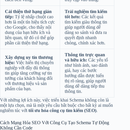
Cải thiện thứ hạng gián
Trải nghiệm tìm kiếm
tiếp:
Tỷ lệ nhấp chuột cao
tốt hơn:
Các kết quả
hơn là một tín hiệu tích cực
tìm kiếm giàu thông tin
cho Google, cho thấy nội
giúp người dùng dễ
dung của bạn hữu ích và
dàng so sánh và đưa ra
liên quan, từ đó có thể góp
quyết định nhanh
phần cải thiện thứ hạng.
chóng, chính xác hơn.
Thông tin trực quan
Xây dựng uy tín thương
và hữu ích:
Các yếu tố
hiệu:
Việc hiển thị chuyên
như hình ảnh, sao đánh
nghiệp với đầy đủ thông
giá, hay các bước
tin giúp tăng cường sự tin
hướng dẫn được hiển
tưởng của khách hàng đối
thị rõ ràng, giúp người
với thương hiệu và sản
dùng dễ dàng tiếp thu
phẩm của bạn.
thông tin.
Với những lợi ích này, việc triển khai Schema không còn là
một lựa chọn, mà là một yêu cầu bắt buộc cho bất kỳ ai muốn
nghiêm túc với
tối ưu hóa công cụ tìm kiếm (SEO)
.
Cách Mạng Hóa SEO Với Công Cụ Tạo Schema Tự Động
Không Cần Code