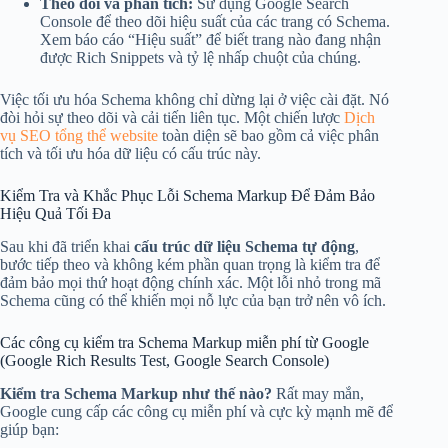
Theo dõi và phân tích:
Sử dụng Google Search
Console để theo dõi hiệu suất của các trang có Schema.
Xem báo cáo “Hiệu suất” để biết trang nào đang nhận
được Rich Snippets và tỷ lệ nhấp chuột của chúng.
Việc tối ưu hóa Schema không chỉ dừng lại ở việc cài đặt. Nó
đòi hỏi sự theo dõi và cải tiến liên tục. Một chiến lược
Dịch
vụ SEO tổng thể website
toàn diện sẽ bao gồm cả việc phân
tích và tối ưu hóa dữ liệu có cấu trúc này.
Kiểm Tra và Khắc Phục Lỗi Schema Markup Để Đảm Bảo
Hiệu Quả Tối Đa
Sau khi đã triển khai
cấu trúc dữ liệu Schema tự động
,
bước tiếp theo và không kém phần quan trọng là kiểm tra để
đảm bảo mọi thứ hoạt động chính xác. Một lỗi nhỏ trong mã
Schema cũng có thể khiến mọi nỗ lực của bạn trở nên vô ích.
Các công cụ kiểm tra Schema Markup miễn phí từ Google
(Google Rich Results Test, Google Search Console)
Kiểm tra Schema Markup như thế nào?
Rất may mắn,
Google cung cấp các công cụ miễn phí và cực kỳ mạnh mẽ để
giúp bạn: