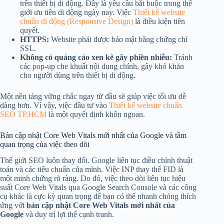
trên thiết bị di động. Đây là yêu cầu bắt buộc trong thế
giới ưu tiên di động ngày nay. Việc
Thiết kế website
chuẩn di động (Responsive Design)
là điều kiện tiên
quyết.
HTTPS:
Website phải được bảo mật bằng chứng chỉ
SSL.
Không có quảng cáo xen kẽ gây phiền nhiễu:
Tránh
các pop-up che khuất nội dung chính, gây khó khăn
cho người dùng trên thiết bị di động.
Một nền tảng vững chắc ngay từ đầu sẽ giúp việc tối ưu dễ
dàng hơn. Vì vậy, việc đầu tư vào
Thiết kế website chuẩn
SEO TP.HCM
là một quyết định khôn ngoan.
Bản cập nhật Core Web Vitals mới nhất của Google và tầm
quan trọng của việc theo dõi
Thế giới SEO luôn thay đổi. Google liên tục điều chỉnh thuật
toán và các tiêu chuẩn của mình. Việc INP thay thế FID là
một minh chứng rõ ràng. Do đó, việc theo dõi liên tục hiệu
suất Core Web Vitals qua Google Search Console và các công
cụ khác là cực kỳ quan trọng để bạn có thể nhanh chóng thích
ứng với
bản cập nhật Core Web Vitals mới nhất của
Google
và duy trì lợi thế cạnh tranh.