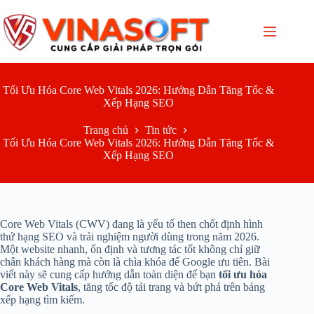
Chuyển
đến
phần
nội
dung
Tối Ưu Hóa Core Web Vitals 2026: Hướng Dẫn Tăng Tốc &
Xếp Hạng SEO
Trang chủ
Tin tức
Tối Ưu Hóa Core Web Vitals 2026: Hướng Dẫn Tăng Tốc &
Xếp Hạng SEO
Core Web Vitals (CWV) đang là yếu tố then chốt định hình
thứ hạng SEO và trải nghiệm người dùng trong năm 2026.
Một website nhanh, ổn định và tương tác tốt không chỉ giữ
chân khách hàng mà còn là chìa khóa để Google ưu tiên. Bài
viết này sẽ cung cấp hướng dẫn toàn diện để bạn
tối ưu hóa
Core Web Vitals
, tăng tốc độ tải trang và bứt phá trên bảng
xếp hạng tìm kiếm.