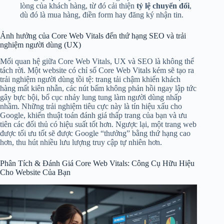
lòng của khách hàng, từ đó cải thiện
tỷ lệ chuyển đổi
,
dù đó là mua hàng, điền form hay đăng ký nhận tin.
Ảnh hưởng của Core Web Vitals đến thứ hạng SEO và trải
nghiệm người dùng (UX)
Mối quan hệ giữa Core Web Vitals, UX và SEO là không thể
tách rời. Một website có chỉ số Core Web Vitals kém sẽ tạo ra
trải nghiệm người dùng tồi tệ: trang tải chậm khiến khách
hàng mất kiên nhẫn, các nút bấm không phản hồi ngay lập tức
gây bực bội, bố cục nhảy lung tung làm người dùng nhấp
nhầm. Những trải nghiệm tiêu cực này là tín hiệu xấu cho
Google, khiến thuật toán đánh giá thấp trang của bạn và ưu
tiên các đối thủ có hiệu suất tốt hơn. Ngược lại, một trang web
được tối ưu tốt sẽ được Google “thưởng” bằng thứ hạng cao
hơn, thu hút nhiều lưu lượng truy cập tự nhiên hơn.
Phân Tích & Đánh Giá Core Web Vitals: Công Cụ Hữu Hiệu
Cho Website Của Bạn