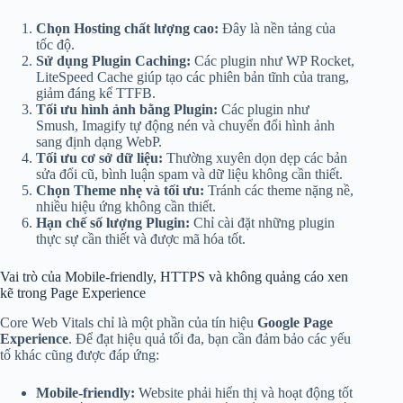
Chọn Hosting chất lượng cao:
Đây là nền tảng của
tốc độ.
Sử dụng Plugin Caching:
Các plugin như WP Rocket,
LiteSpeed Cache giúp tạo các phiên bản tĩnh của trang,
giảm đáng kể TTFB.
Tối ưu hình ảnh bằng Plugin:
Các plugin như
Smush, Imagify tự động nén và chuyển đổi hình ảnh
sang định dạng WebP.
Tối ưu cơ sở dữ liệu:
Thường xuyên dọn dẹp các bản
sửa đổi cũ, bình luận spam và dữ liệu không cần thiết.
Chọn Theme nhẹ và tối ưu:
Tránh các theme nặng nề,
nhiều hiệu ứng không cần thiết.
Hạn chế số lượng Plugin:
Chỉ cài đặt những plugin
thực sự cần thiết và được mã hóa tốt.
Vai trò của Mobile-friendly, HTTPS và không quảng cáo xen
kẽ trong Page Experience
Core Web Vitals chỉ là một phần của tín hiệu
Google Page
Experience
. Để đạt hiệu quả tối đa, bạn cần đảm bảo các yếu
tố khác cũng được đáp ứng:
Mobile-friendly:
Website phải hiển thị và hoạt động tốt