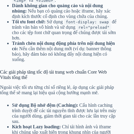
và
.
<img>
<video>
Dành không gian cho quảng cáo và nội dung
nhúng:
Nếu bạn có quảng cáo hoặc iframe, hãy xác
định kích thước cố định cho vùng chứa của chúng.
Tối ưu font chữ:
Sử dụng
để
font-display: swap
tránh văn bản vô hình và sử dụng
rel="preload"
cho các tệp font chữ quan trọng để chúng được tải sớm
hơn.
Tránh chèn nội dung động phía trên nội dung hiện
có:
Nếu cần thêm nội dung mới (ví dụ: banner thông
báo), hãy đảm bảo nó không đẩy nội dung hiện có
xuống.
Các giải pháp tăng tốc độ tải trang web chuẩn Core Web
Vitals tổng thể
Ngoài việc tối ưu từng chỉ số riêng lẻ, áp dụng các giải pháp
tổng thể sẽ mang lại hiệu quả cộng hưởng mạnh mẽ.
Sử dụng Bộ nhớ đệm (Caching):
Cấu hình caching
trình duyệt để các tài nguyên tĩnh được lưu lại trên máy
của người dùng, giảm thời gian tải cho các lần truy cập
sau.
Kích hoạt Lazy loading:
Chỉ tải hình ảnh và iframe
khi chúng sắp xuất hiện trong khung nhìn của người