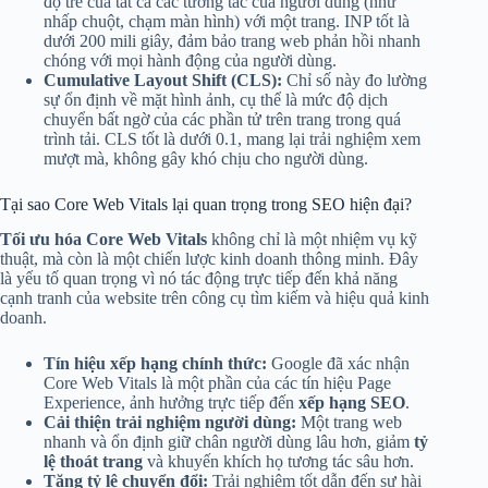
độ trễ của tất cả các tương tác của người dùng (như
nhấp chuột, chạm màn hình) với một trang. INP tốt là
dưới 200 mili giây, đảm bảo trang web phản hồi nhanh
chóng với mọi hành động của người dùng.
Cumulative Layout Shift (CLS):
Chỉ số này đo lường
sự ổn định về mặt hình ảnh, cụ thể là mức độ dịch
chuyển bất ngờ của các phần tử trên trang trong quá
trình tải. CLS tốt là dưới 0.1, mang lại trải nghiệm xem
mượt mà, không gây khó chịu cho người dùng.
Tại sao Core Web Vitals lại quan trọng trong SEO hiện đại?
Tối ưu hóa Core Web Vitals
không chỉ là một nhiệm vụ kỹ
thuật, mà còn là một chiến lược kinh doanh thông minh. Đây
là yếu tố quan trọng vì nó tác động trực tiếp đến khả năng
cạnh tranh của website trên công cụ tìm kiếm và hiệu quả kinh
doanh.
Tín hiệu xếp hạng chính thức:
Google đã xác nhận
Core Web Vitals là một phần của các tín hiệu Page
Experience, ảnh hưởng trực tiếp đến
xếp hạng SEO
.
Cải thiện trải nghiệm người dùng:
Một trang web
nhanh và ổn định giữ chân người dùng lâu hơn, giảm
tỷ
lệ thoát trang
và khuyến khích họ tương tác sâu hơn.
Tăng tỷ lệ chuyển đổi:
Trải nghiệm tốt dẫn đến sự hài