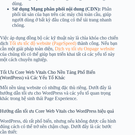
dùng.
Sử dụng Mạng phân phối nội dung (CDN):
Phân
phối tài sản của bạn trên các máy chủ toàn cầu, giúp
người dùng ở bất kỳ đâu cũng có thể tải trang nhanh
chóng.
Việc áp dụng đồng bộ các kỹ thuật này là chìa khóa cho chiến
dịch
Tối ưu tốc độ website (PageSpeed)
thành công. Nếu bạn
cần một giải pháp toàn diện,
Dịch vụ tối ưu Onpage website
của chúng tôi có thể giúp bạn triển khai tất cả các yếu tố này
một cách chuyên nghiệp.
Tối Ưu Core Web Vitals Cho Nền Tảng Phổ Biến
(WordPress) và Các Yếu Tố Khác
Mỗi nền tảng website có những đặc thù riêng. Dưới đây là
hướng dẫn tối ưu cho WordPress và các yếu tố quan trọng
khác trong hệ sinh thái Page Experience.
Hướng dẫn tối ưu Core Web Vitals cho WordPress hiệu quả
WordPress, dù rất phổ biến, nhưng nếu không được cấu hình
đúng cách có thể trở nên chậm chạp. Dưới đây là các bước
cần thiết: