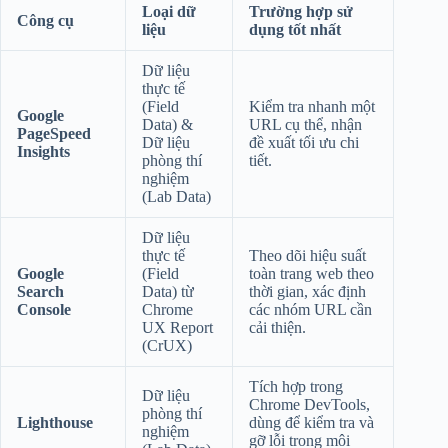
Loại dữ
Trường hợp sử
Công cụ
liệu
dụng tốt nhất
Dữ liệu
thực tế
(Field
Kiểm tra nhanh một
Google
Data) &
URL cụ thể, nhận
PageSpeed
Dữ liệu
đề xuất tối ưu chi
Insights
phòng thí
tiết.
nghiệm
(Lab Data)
Dữ liệu
thực tế
Theo dõi hiệu suất
Google
(Field
toàn trang web theo
Search
Data) từ
thời gian, xác định
Console
Chrome
các nhóm URL cần
UX Report
cải thiện.
(CrUX)
Tích hợp trong
Dữ liệu
Chrome DevTools,
phòng thí
Lighthouse
dùng để kiểm tra và
nghiệm
gỡ lỗi trong môi