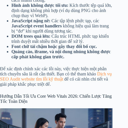
cách nhanh chóng.
Hình ảnh không được tối ưu:
Kích thước tệp quá lớn,
định dạng không phù hợp (ví dụ dùng PNG cho ảnh
chụp thay vì WebP).
JavaScript nặng nề:
Các tập lệnh phức tạp, các
JavaScript event handlers
không hiệu quả làm trang
bị “đơ” khi người dùng tương tác.
DOM trees quá lớn:
Cấu trúc HTML phức tạp khiến
trình duyệt mất nhiều thời gian để xử lý.
Font chữ tải chậm hoặc gây thay đổi bố cục.
Quảng cáo, iframe, và nội dung nhúng không được
cấp phát không gian trước.
Để xác định chính xác các lỗi này, việc thực hiện một phân
tích chuyên sâu là rất cần thiết. Bạn có thể tham khảo
Dịch vụ
SEO Audit website tìm lỗi kỹ thuật
để có cái nhìn chi tiết và
giải pháp khắc phục triệt để.
Hướng Dẫn Tối Ưu Core Web Vitals 2026: Chiến Lược Tăng
Tốc Toàn Diện