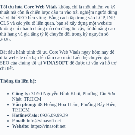
Tối ưu hóa Core Web Vitals
không chỉ là một nhiệm vụ kỹ
thuật mà còn là chiến lược đầu tư vào trải nghiệm người dùng
và vị thế SEO bền vững. Bằng cách tập trung vào LCP, INP,
CLS và các yếu tố liên quan, bạn sẽ xây dựng một website
không chỉ nhanh chóng mà còn đáng tin cậy, từ đó nâng cao
thứ hạng và gia tăng tỷ lệ chuyển đổi trong kỷ nguyên số
2026.
Bắt đầu hành trình tối ưu Core Web Vitals ngay hôm nay để
đưa website của bạn lên tầm cao mới! Liên hệ chuyên gia
SEO của chúng tôi tại
VINASOFT
để được tư vấn và hỗ trợ
chi tiết.
Thông tin liên hệ:
Công ty:
31/50 Nguyễn Đình Khơi, Phường Tân Sơn
Nhất, TP.HCM
Văn phòng:
48 Hoàng Hoa Thám, Phường Bảy Hiền,
TP.HCM
Hotline/Zalo:
0926.09.99.39
Email:
info@vinasoft.net
Website:
https://vinasoft.net