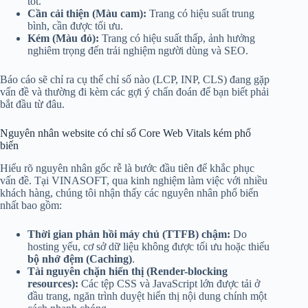
tốt.
Cần cải thiện (Màu cam):
Trang có hiệu suất trung
bình, cần được tối ưu.
Kém (Màu đỏ):
Trang có hiệu suất thấp, ảnh hưởng
nghiêm trọng đến trải nghiệm người dùng và SEO.
Báo cáo sẽ chỉ ra cụ thể chỉ số nào (LCP, INP, CLS) đang gặp
vấn đề và thường đi kèm các gợi ý chẩn đoán để bạn biết phải
bắt đầu từ đâu.
Nguyên nhân website có chỉ số Core Web Vitals kém phổ
biến
Hiểu rõ nguyên nhân gốc rễ là bước đầu tiên để khắc phục
vấn đề. Tại VINASOFT, qua kinh nghiệm làm việc với nhiều
khách hàng, chúng tôi nhận thấy các nguyên nhân phổ biến
nhất bao gồm:
Thời gian phản hồi máy chủ (TTFB) chậm:
Do
hosting yếu, cơ sở dữ liệu không được tối ưu hoặc thiếu
bộ nhớ đệm (Caching)
.
Tài nguyên chặn hiển thị (Render-blocking
resources):
Các tệp CSS và JavaScript lớn được tải ở
đầu trang, ngăn trình duyệt hiển thị nội dung chính một