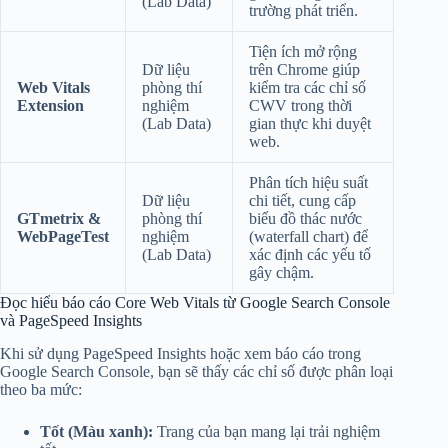
(Lab Data)
trường phát triển.
Tiện ích mở rộng
Dữ liệu
trên Chrome giúp
Web Vitals
phòng thí
kiểm tra các chỉ số
Extension
nghiệm
CWV trong thời
(Lab Data)
gian thực khi duyệt
web.
Phân tích hiệu suất
Dữ liệu
chi tiết, cung cấp
GTmetrix &
phòng thí
biểu đồ thác nước
WebPageTest
nghiệm
(waterfall chart) để
(Lab Data)
xác định các yếu tố
gây chậm.
Đọc hiểu báo cáo Core Web Vitals từ Google Search Console
và PageSpeed Insights
Khi sử dụng PageSpeed Insights hoặc xem báo cáo trong
Google Search Console, bạn sẽ thấy các chỉ số được phân loại
theo ba mức:
Tốt (Màu xanh):
Trang của bạn mang lại trải nghiệm