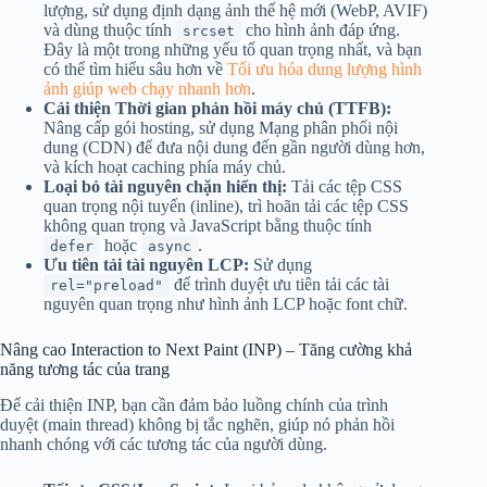
lượng, sử dụng định dạng ảnh thế hệ mới (WebP, AVIF)
và dùng thuộc tính
cho hình ảnh đáp ứng.
srcset
Đây là một trong những yếu tố quan trọng nhất, và bạn
có thể tìm hiểu sâu hơn về
Tối ưu hóa dung lượng hình
ảnh giúp web chạy nhanh hơn
.
Cải thiện Thời gian phản hồi máy chủ (TTFB):
Nâng cấp gói hosting, sử dụng Mạng phân phối nội
dung (CDN) để đưa nội dung đến gần người dùng hơn,
và kích hoạt caching phía máy chủ.
Loại bỏ tài nguyên chặn hiển thị:
Tải các tệp CSS
quan trọng nội tuyến (inline), trì hoãn tải các tệp CSS
không quan trọng và JavaScript bằng thuộc tính
hoặc
.
defer
async
Ưu tiên tải tài nguyên LCP:
Sử dụng
để trình duyệt ưu tiên tải các tài
rel="preload"
nguyên quan trọng như hình ảnh LCP hoặc font chữ.
Nâng cao Interaction to Next Paint (INP) – Tăng cường khả
năng tương tác của trang
Để cải thiện INP, bạn cần đảm bảo luồng chính của trình
duyệt (main thread) không bị tắc nghẽn, giúp nó phản hồi
nhanh chóng với các tương tác của người dùng.