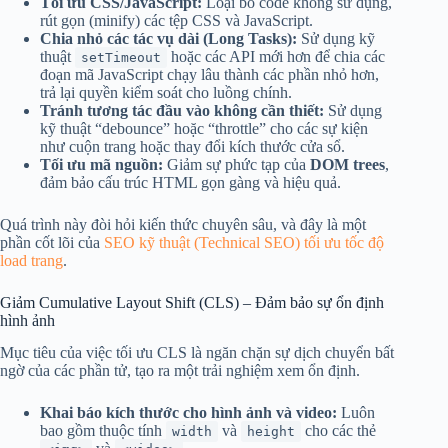
Tối ưu CSS/JavaScript:
Loại bỏ code không sử dụng,
rút gọn (minify) các tệp CSS và JavaScript.
Chia nhỏ các tác vụ dài (Long Tasks):
Sử dụng kỹ
thuật
hoặc các API mới hơn để chia các
setTimeout
đoạn mã JavaScript chạy lâu thành các phần nhỏ hơn,
trả lại quyền kiểm soát cho luồng chính.
Tránh tương tác đầu vào không cần thiết:
Sử dụng
kỹ thuật “debounce” hoặc “throttle” cho các sự kiện
như cuộn trang hoặc thay đổi kích thước cửa sổ.
Tối ưu mã nguồn:
Giảm sự phức tạp của
DOM trees
,
đảm bảo cấu trúc HTML gọn gàng và hiệu quả.
Quá trình này đòi hỏi kiến thức chuyên sâu, và đây là một
phần cốt lõi của
SEO kỹ thuật (Technical SEO) tối ưu tốc độ
load trang
.
Giảm Cumulative Layout Shift (CLS) – Đảm bảo sự ổn định
hình ảnh
Mục tiêu của việc tối ưu CLS là ngăn chặn sự dịch chuyển bất
ngờ của các phần tử, tạo ra một trải nghiệm xem ổn định.
Khai báo kích thước cho hình ảnh và video:
Luôn
bao gồm thuộc tính
và
cho các thẻ
width
height