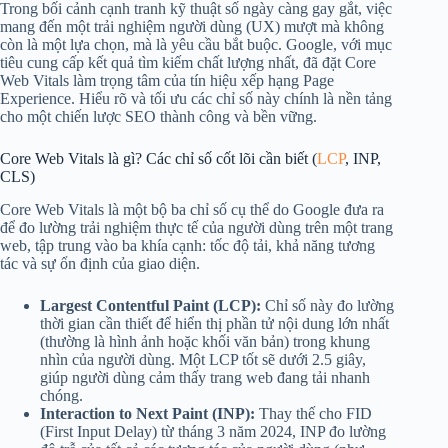
Trong bối cảnh cạnh tranh kỹ thuật số ngày càng gay gắt, việc
mang đến một trải nghiệm người dùng (UX) mượt mà không
còn là một lựa chọn, mà là yêu cầu bắt buộc. Google, với mục
tiêu cung cấp kết quả tìm kiếm chất lượng nhất, đã đặt Core
Web Vitals làm trọng tâm của tín hiệu xếp hạng Page
Experience. Hiểu rõ và tối ưu các chỉ số này chính là nền tảng
cho một chiến lược SEO thành công và bền vững.
Core Web Vitals là gì? Các chỉ số cốt lõi cần biết (
LCP
, INP,
CLS)
Core Web Vitals là một bộ ba chỉ số cụ thể do Google đưa ra
để đo lường trải nghiệm thực tế của người dùng trên một trang
web, tập trung vào ba khía cạnh: tốc độ tải, khả năng tương
tác và sự ổn định của giao diện.
Largest Contentful Paint (LCP):
Chỉ số này đo lường
thời gian cần thiết để hiển thị phần tử nội dung lớn nhất
(thường là hình ảnh hoặc khối văn bản) trong khung
nhìn của người dùng. Một LCP tốt sẽ dưới 2.5 giây,
giúp người dùng cảm thấy trang web đang tải nhanh
chóng.
Interaction to Next Paint (INP):
Thay thế cho FID
(First Input Delay) từ tháng 3 năm 2024, INP đo lường