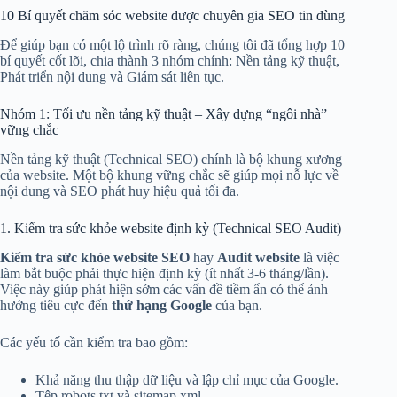
10 Bí quyết chăm sóc website được chuyên gia SEO tin dùng
Để giúp bạn có một lộ trình rõ ràng, chúng tôi đã tổng hợp 10
bí quyết cốt lõi, chia thành 3 nhóm chính: Nền tảng kỹ thuật,
Phát triển nội dung và Giám sát liên tục.
Nhóm 1: Tối ưu nền tảng kỹ thuật – Xây dựng “ngôi nhà”
vững chắc
Nền tảng kỹ thuật (Technical SEO) chính là bộ khung xương
của website. Một bộ khung vững chắc sẽ giúp mọi nỗ lực về
nội dung và SEO phát huy hiệu quả tối đa.
1. Kiểm tra sức khỏe website định kỳ (Technical SEO Audit)
Kiểm tra sức khỏe website SEO
hay
Audit website
là việc
làm bắt buộc phải thực hiện định kỳ (ít nhất 3-6 tháng/lần).
Việc này giúp phát hiện sớm các vấn đề tiềm ẩn có thể ảnh
hưởng tiêu cực đến
thứ hạng Google
của bạn.
Các yếu tố cần kiểm tra bao gồm:
Khả năng thu thập dữ liệu và lập chỉ mục của Google.
Tệp robots.txt và sitemap.xml.