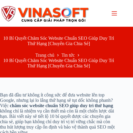
Chuyển
đến
phần
nội
dung
10 Bí Quyết Chăm Sóc Website Chuẩn SEO Giúp Duy Trì
Thứ Hạng [Chuyên Gia Chia Sẻ]
Trang chủ
Tin tức
10 Bí Quyết Chăm Sóc Website Chuẩn SEO Giúp Duy Trì
Thứ Hạng [Chuyên Gia Chia Sẻ]
Bạn đã đầu tư không ít công sức để đưa website lên top
Google, nhưng lại lo lắng thứ hạng sẽ tụt dốc không phanh?
Việc
chăm sóc website chuẩn SEO giúp duy trì thứ hạng
không chỉ là nhiệm vụ cần thiết mà còn là một chiến lược dài
hạn. Bài viết này sẽ tiết lộ 10 bí quyết được các chuyên gia
chia sẻ, giúp bạn không chỉ duy trì vị trí vững chắc mà còn
thu hút lượng truy cập ổn định và bảo vệ thành quả SEO một
cách bền vững.