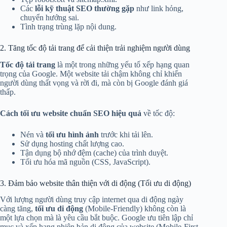
Các
lỗi kỹ thuật SEO thường gặp
như link hỏng,
chuyển hướng sai.
Tình trạng trùng lặp nội dung.
2. Tăng tốc độ tải trang để cải thiện trải nghiệm người dùng
Tốc độ tải trang
là một trong những yếu tố xếp hạng quan
trọng của Google. Một website tải chậm không chỉ khiến
người dùng thất vọng và rời đi, mà còn bị Google đánh giá
thấp.
Cách tối ưu website chuẩn SEO hiệu quả
về tốc độ:
Nén và
tối ưu hình ảnh
trước khi tải lên.
Sử dụng hosting chất lượng cao.
Tận dụng bộ nhớ đệm (cache) của trình duyệt.
Tối ưu hóa mã nguồn (CSS, JavaScript).
3. Đảm bảo website thân thiện với di động (Tối ưu di động)
Với lượng người dùng truy cập internet qua di động ngày
càng tăng,
tối ưu di động
(Mobile-Friendly) không còn là
một lựa chọn mà là yêu cầu bắt buộc. Google ưu tiên lập chỉ
mục và xếp hạng phiên bản di động của website (Mobile-First