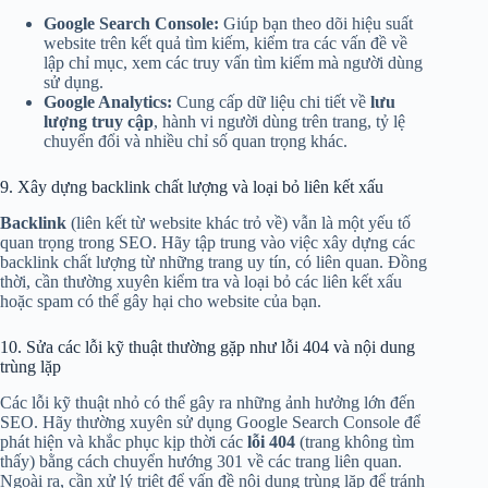
Google Search Console:
Giúp bạn theo dõi hiệu suất
website trên kết quả tìm kiếm, kiểm tra các vấn đề về
lập chỉ mục, xem các truy vấn tìm kiếm mà người dùng
sử dụng.
Google Analytics:
Cung cấp dữ liệu chi tiết về
lưu
lượng truy cập
, hành vi người dùng trên trang, tỷ lệ
chuyển đổi và nhiều chỉ số quan trọng khác.
9. Xây dựng backlink chất lượng và loại bỏ liên kết xấu
Backlink
(liên kết từ website khác trỏ về) vẫn là một yếu tố
quan trọng trong SEO. Hãy tập trung vào việc xây dựng các
backlink chất lượng từ những trang uy tín, có liên quan. Đồng
thời, cần thường xuyên kiểm tra và loại bỏ các liên kết xấu
hoặc spam có thể gây hại cho website của bạn.
10. Sửa các lỗi kỹ thuật thường gặp như lỗi 404 và nội dung
trùng lặp
Các lỗi kỹ thuật nhỏ có thể gây ra những ảnh hưởng lớn đến
SEO. Hãy thường xuyên sử dụng Google Search Console để
phát hiện và khắc phục kịp thời các
lỗi 404
(trang không tìm
thấy) bằng cách chuyển hướng 301 về các trang liên quan.
Ngoài ra, cần xử lý triệt để vấn đề nội dung trùng lặp để tránh