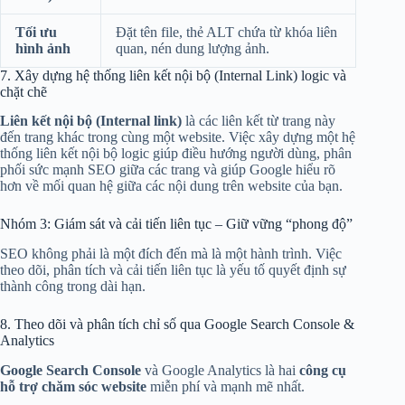
Tối ưu
Đặt tên file, thẻ ALT chứa từ khóa liên
hình ảnh
quan, nén dung lượng ảnh.
7. Xây dựng hệ thống liên kết nội bộ (Internal Link) logic và
chặt chẽ
Liên kết nội bộ (Internal link)
là các liên kết từ trang này
đến trang khác trong cùng một website. Việc xây dựng một hệ
thống liên kết nội bộ logic giúp điều hướng người dùng, phân
phối sức mạnh SEO giữa các trang và giúp Google hiểu rõ
hơn về mối quan hệ giữa các nội dung trên website của bạn.
Nhóm 3: Giám sát và cải tiến liên tục – Giữ vững “phong độ”
SEO không phải là một đích đến mà là một hành trình. Việc
theo dõi, phân tích và cải tiến liên tục là yếu tố quyết định sự
thành công trong dài hạn.
8. Theo dõi và phân tích chỉ số qua Google Search Console &
Analytics
Google Search Console
và Google Analytics là hai
công cụ
hỗ trợ chăm sóc website
miễn phí và mạnh mẽ nhất.