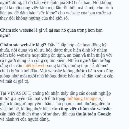
người dùng, từ đó bảo vệ thành quả SEO của bạn. Nó không
phải là một công việc làm một lần rồi thôi, mà là một chu trình
liên tục để đảm bảo “sức khỏe” cho website của bạn trước sự
thay đổi không ngừng của thế giới số.
Chăm sóc website là gì và tại sao nó quan trọng hơn bạn
nghĩ?
Chăm sóc website là gì?
Đây là tập hợp các hoạt động kỹ
thuật, nội dung và tối ưu hóa được thực hiện định kỳ nhằm
đảm bảo website hoạt động ổn định, an toàn và thân thiện với
cả người dùng lẫn công cụ tìm kiếm. Nhiều người lầm tưởng
rằng chỉ cần
thiết kế web
xong là đủ, nhưng thực tế, đó mới
chỉ là bước khởi đầu. Một website không được chăm sóc cũng
giống như một ngôi nhà không được bảo trì, sẽ dần xuống cấp
và mất đi giá trị.
Tại VINASOFT, chúng tôi nhận thấy rằng các doanh nghiệp
thường xuyên đối mặt với tình trạng
thứ hạng Google
sụt
giảm không rõ nguyên nhân. Thủ phạm chính thường đến từ
việc bỏ bê, không thực hiện các
công việc chăm sóc website
cần thiết để thích ứng với sự thay đổi của
thuật toán Google
và hành vi của người dùng.