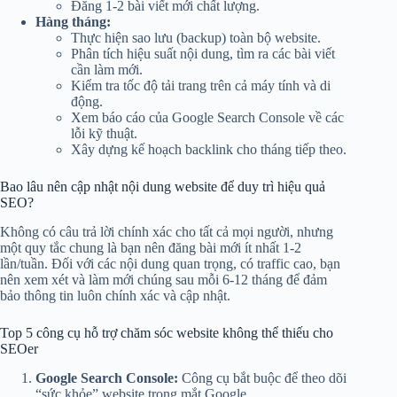
Đăng 1-2 bài viết mới chất lượng.
Hàng tháng:
Thực hiện sao lưu (backup) toàn bộ website.
Phân tích hiệu suất nội dung, tìm ra các bài viết
cần làm mới.
Kiểm tra tốc độ tải trang trên cả máy tính và di
động.
Xem báo cáo của Google Search Console về các
lỗi kỹ thuật.
Xây dựng kế hoạch backlink cho tháng tiếp theo.
Bao lâu nên cập nhật nội dung website để duy trì hiệu quả
SEO?
Không có câu trả lời chính xác cho tất cả mọi người, nhưng
một quy tắc chung là bạn nên đăng bài mới ít nhất 1-2
lần/tuần. Đối với các nội dung quan trọng, có traffic cao, bạn
nên xem xét và làm mới chúng sau mỗi 6-12 tháng để đảm
bảo thông tin luôn chính xác và cập nhật.
Top 5 công cụ hỗ trợ chăm sóc website không thể thiếu cho
SEOer
Google Search Console:
Công cụ bắt buộc để theo dõi
“sức khỏe” website trong mắt Google.