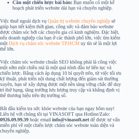
Cần một chiến lược bài bản:
Bạn muốn có một kế
hoạch phát triển website dài hạn và chuyên nghiệp.
Việc thuê ngoài dịch vụ
Quản trị website chuyên nghiệp
sẽ
giúp bạn tiết kiệm thời gian, công sức và đảm bảo website
được chăm sóc bởi các chuyên gia có kinh nghiệm. Đặc biệt,
nếu doanh nghiệp của bạn ở các thành phố lớn, việc tìm kiếm
một
Dịch vụ chăm sóc website TP.HCM
uy tín sẽ là một lợi
thế lớn.
Việc chăm sóc website chuẩn SEO không phải là công việc
một sớm một chiều mà là một quá trình đầu tư liên tục và
chiến lược. Bằng cách áp dụng 10 bí quyết trên, từ việc tối ưu
kỹ thuật, phát triển nội dung chất lượng đến giám sát thường
xuyên, bạn sẽ xây dựng được một nền tảng vững chắc để duy
trì thứ hạng, tăng trưởng lưu lượng truy cập và khẳng định vị
thế thương hiệu trên thị trường số.
Bắt đầu kiểm tra sức khỏe website của bạn ngay hôm nay!
Liên hệ với chúng tôi tại VINASOFT qua Hotline/Zalo:
0926.09.99.39
hoặc email
info@vinasoft.net
để được tư vấn
miễn phí về một chiến lược chăm sóc website toàn diện và
chuyên nghiệp.