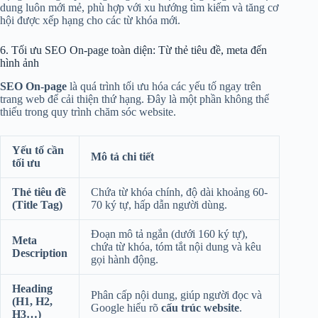
dung luôn mới mẻ, phù hợp với xu hướng tìm kiếm và tăng cơ
hội được xếp hạng cho các từ khóa mới.
6. Tối ưu SEO On-page toàn diện: Từ thẻ tiêu đề, meta đến
hình ảnh
SEO On-page
là quá trình tối ưu hóa các yếu tố ngay trên
trang web để cải thiện thứ hạng. Đây là một phần không thể
thiếu trong quy trình chăm sóc website.
Yếu tố cần
Mô tả chi tiết
tối ưu
Thẻ tiêu đề
Chứa từ khóa chính, độ dài khoảng 60-
(Title Tag)
70 ký tự, hấp dẫn người dùng.
Đoạn mô tả ngắn (dưới 160 ký tự),
Meta
chứa từ khóa, tóm tắt nội dung và kêu
Description
gọi hành động.
Heading
Phân cấp nội dung, giúp người đọc và
(H1, H2,
Google hiểu rõ
cấu trúc website
.
H3…)