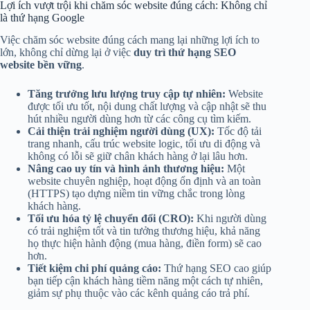
Lợi ích vượt trội khi chăm sóc website đúng cách: Không chỉ
là thứ hạng Google
Việc chăm sóc website đúng cách mang lại những lợi ích to
lớn, không chỉ dừng lại ở việc
duy trì thứ hạng SEO
website bền vững
.
Tăng trưởng lưu lượng truy cập tự nhiên:
Website
được tối ưu tốt, nội dung chất lượng và cập nhật sẽ thu
hút nhiều người dùng hơn từ các công cụ tìm kiếm.
Cải thiện trải nghiệm người dùng (UX):
Tốc độ tải
trang nhanh, cấu trúc website logic, tối ưu di động và
không có lỗi sẽ giữ chân khách hàng ở lại lâu hơn.
Nâng cao uy tín và hình ảnh thương hiệu:
Một
website chuyên nghiệp, hoạt động ổn định và an toàn
(HTTPS) tạo dựng niềm tin vững chắc trong lòng
khách hàng.
Tối ưu hóa tỷ lệ chuyển đổi (CRO):
Khi người dùng
có trải nghiệm tốt và tin tưởng thương hiệu, khả năng
họ thực hiện hành động (mua hàng, điền form) sẽ cao
hơn.
Tiết kiệm chi phí quảng cáo:
Thứ hạng SEO cao giúp
bạn tiếp cận khách hàng tiềm năng một cách tự nhiên,
giảm sự phụ thuộc vào các kênh quảng cáo trả phí.