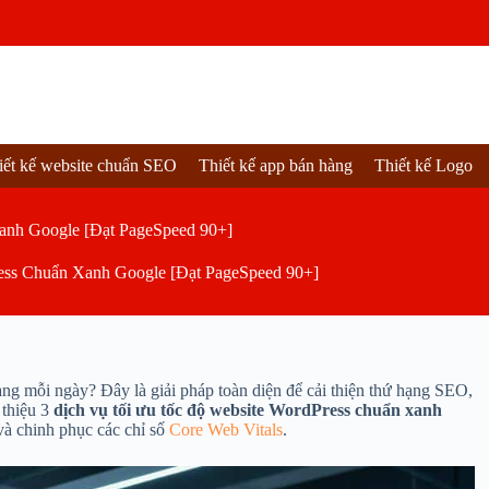
iết kế website chuẩn SEO
Thiết kế app bán hàng
Thiết kế Logo
anh Google [Đạt PageSpeed 90+]
ess Chuẩn Xanh Google [Đạt PageSpeed 90+]
ng mỗi ngày? Đây là giải pháp toàn diện để cải thiện thứ hạng SEO,
 thiệu 3
dịch vụ tối ưu tốc độ website WordPress chuẩn xanh
và chinh phục các chỉ số
Core Web Vitals
.