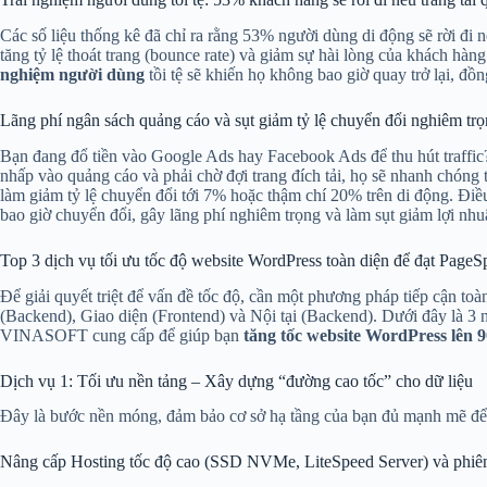
Các số liệu thống kê đã chỉ ra rằng 53% người dùng di động sẽ rời đi 
tăng tỷ lệ thoát trang (bounce rate) và giảm sự hài lòng của khách hà
nghiệm người dùng
tồi tệ sẽ khiến họ không bao giờ quay trở lại, đồn
Lãng phí ngân sách quảng cáo và sụt giảm tỷ lệ chuyển đổi nghiêm tr
Bạn đang đổ tiền vào Google Ads hay Facebook Ads để thu hút traffi
nhấp vào quảng cáo và phải chờ đợi trang đích tải, họ sẽ nhanh chóng t
làm giảm tỷ lệ chuyển đổi tới 7% hoặc thậm chí 20% trên di động. Điều
bao giờ chuyển đổi, gây lãng phí nghiêm trọng và làm sụt giảm lợi nhu
Top 3 dịch vụ tối ưu tốc độ website WordPress toàn diện để đạt Page
Để giải quyết triệt để vấn đề tốc độ, cần một phương pháp tiếp cận toà
(Backend), Giao diện (Frontend) và Nội tại (Backend). Dưới đây là 
VINASOFT cung cấp để giúp bạn
tăng tốc website WordPress lên
Dịch vụ 1: Tối ưu nền tảng – Xây dựng “đường cao tốc” cho dữ liệu
Đây là bước nền móng, đảm bảo cơ sở hạ tầng của bạn đủ mạnh mẽ để 
Nâng cấp Hosting tốc độ cao (SSD NVMe, LiteSpeed Server) và phiê