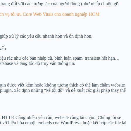
trang đối với các tương tác của người dùng (như nhấp chuột, gõ
ch vụ tối ưu Core Web Vitals cho doanh nghiệp HCM
.
giúp xử lý các yêu cầu nhanh hơn và ổn định hơn.
 vấn
 liệu rác như các bản nháp cũ, bình luận spam, transient hết hạn…
tabase và tăng tốc độ truy vấn thông tin.
ugin được viết kém hoặc không tương thích có thể làm chậm website
plugin, xác định những “kẻ tội đồ” và đề xuất các giải pháp thay thế
ầu HTTP. Càng nhiều yêu cầu, website càng tải chậm. Chúng tôi sẽ
ư vô hiệu hóa emoji, embeds của WordPress, hoặc kết hợp các file lại