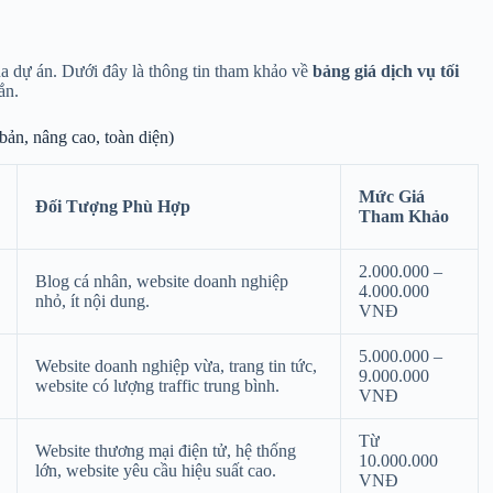
của dự án. Dưới đây là thông tin tham khảo về
bảng giá dịch vụ tối
ắn.
bản, nâng cao, toàn diện)
Mức Giá
Đối Tượng Phù Hợp
Tham Khảo
2.000.000 –
Blog cá nhân, website doanh nghiệp
4.000.000
nhỏ, ít nội dung.
VNĐ
5.000.000 –
Website doanh nghiệp vừa, trang tin tức,
9.000.000
website có lượng traffic trung bình.
VNĐ
Từ
Website thương mại điện tử, hệ thống
10.000.000
lớn, website yêu cầu hiệu suất cao.
VNĐ