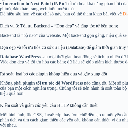
•
Interaction to Next Paint (INP):
Tối ưu hóa khả năng phản hồi của 
phím), đảm bảo trang web luôn mượt mà.
Để hiểu sâu hơn về các chỉ số này, bạn có thể tham khảo bài viết về
Dị
Dịch vụ 3: Tối ưu Backend – “Dọn dẹp” và tăng tốc từ bên trong
Backend là “bộ não” của website. Một backend gọn gàng, hiệu quả sẽ 
Dọn dẹp và tối ưu hóa cơ sở dữ liệu (Database) để giảm thời gian truy
Database WordPress
sau một thời gian hoạt động sẽ tích tụ nhiều dữ
Việc dọn dẹp và tối ưu hóa các bảng dữ liệu sẽ giúp giảm kích thước da
Rà soát, loại bỏ các plugin không hiệu quả và gây xung đột
Không phải
plugin tối ưu tốc độ WordPress
nào cũng tốt. Một số pl
của bạn một cách nghiêm trọng. Chúng tôi sẽ tiến hành rà soát toàn bộ 
hiệu quả hơn.
Kiểm soát và giảm các yêu cầu HTTP không cần thiết
Mỗi hình ảnh, file CSS, JavaScript hay font chữ đều tạo ra một yêu c
phân tích và tìm cách giảm thiểu các yêu cầu không cần thiết, ví dụ nh
với nhau.