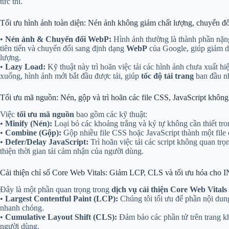
tức thì.
Tối ưu hình ảnh toàn diện: Nén ảnh không giảm chất lượng, chuyển đ
•
Nén ảnh & Chuyển đổi WebP:
Hình ảnh thường là thành phần nặng
tiên tiến và chuyển đổi sang định dạng
WebP
của Google, giúp giảm d
lượng.
•
Lazy Load:
Kỹ thuật này trì hoãn việc tải các hình ảnh chưa xuất 
xuống, hình ảnh mới bắt đầu được tải, giúp
tốc độ tải trang
ban đầu n
Tối ưu mã nguồn: Nén, gộp và trì hoãn các file CSS, JavaScript không 
Việc
tối ưu mã nguồn
bao gồm các kỹ thuật:
•
Minify (Nén):
Loại bỏ các khoảng trắng và ký tự không cần thiết tron
•
Combine (Gộp):
Gộp nhiều file CSS hoặc JavaScript thành một file
•
Defer/Delay JavaScript:
Trì hoãn việc tải các script không quan trọ
thiện thời gian tải cảm nhận của người dùng.
Cải thiện chỉ số Core Web Vitals: Giảm LCP, CLS và tối ưu hóa cho 
Đây là một phần quan trọng trong
dịch vụ cải thiện Core Web Vital
•
Largest Contentful Paint (LCP):
Chúng tôi tối ưu để phần nội dung
nhanh chóng.
•
Cumulative Layout Shift (CLS):
Đảm bảo các phần tử trên trang kh
người dùng.