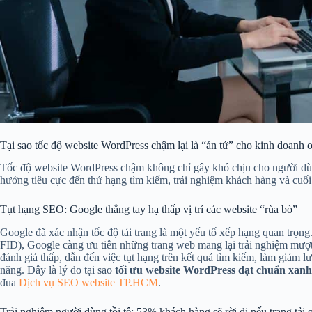
Tại sao tốc độ website WordPress chậm lại là “án tử” cho kinh doanh 
Tốc độ website WordPress chậm không chỉ gây khó chịu cho người dùn
hưởng tiêu cực đến thứ hạng tìm kiếm, trải nghiệm khách hàng và cuối
Tụt hạng SEO: Google thẳng tay hạ thấp vị trí các website “rùa bò”
Google đã xác nhận tốc độ tải trang là một yếu tố xếp hạng quan trọn
FID), Google càng ưu tiên những trang web mang lại trải nghiệm mượ
đánh giá thấp, dẫn đến việc tụt hạng trên kết quả tìm kiếm, làm giảm l
năng. Đây là lý do tại sao
tối ưu website WordPress đạt chuẩn xan
đua
Dịch vụ SEO website TP.HCM
.
Trải nghiệm người dùng tồi tệ: 53% khách hàng sẽ rời đi nếu trang tải 