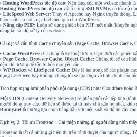
•
Hosting WordPress tốc độ cao:
Nền tảng của một website nhanh là
Hosting WordPress tốc độ cao
với ổ cứng
SSD NVMe
, có tốc độ đ
•
LiteSpeed Web Server:
Thay vì Apache hay Nginx truyền thống,
L
hiệu suất cao hơn, đặc biệt hiệu quả cho WordPress.
•
Nâng cấp PHP:
Luôn sử dụng phiên bản PHP mới nhất (khuyến nghị 
đáng kể tốc độ xử lý của website.
Cài đặt và cấu hình Cache chuyên sâu (Page Cache, Browser Cache, 
•
Cache WordPress:
Caching là kỹ thuật lưu trữ tạm thời các phiên b
•
Page Cache, Browser Cache, Object Cache:
Chúng tôi sẽ cấu hình
đệm đối tượng để tối ưu hóa mọi yêu cầu.
•
WP Rocket
và
LiteSpeed Cache:
Đây là hai trong số các plugin c
dụng LiteSpeed hay không, chúng tôi sẽ lựa chọn và tinh chỉnh cấu hì
Tích hợp mạng lưới phân phối nội dung (CDN) như Cloudflare hoặc Bu
Một
CDN
(Content Delivery Network) sẽ phân phối các tệp tĩnh (hình
người dùng truy cập, dữ liệu sẽ được tải từ máy chủ gần họ nhất, giúp 
Bunny.net
là những lựa chọn hàng đầu với hiệu suất và độ tin cậy cao
Dịch vụ 2: Tối ưu Frontend – Cải thiện những gì người dùng nhìn thấy
Frontend là tất cả những gì hiển thị trên trình duyệt của người dùng.