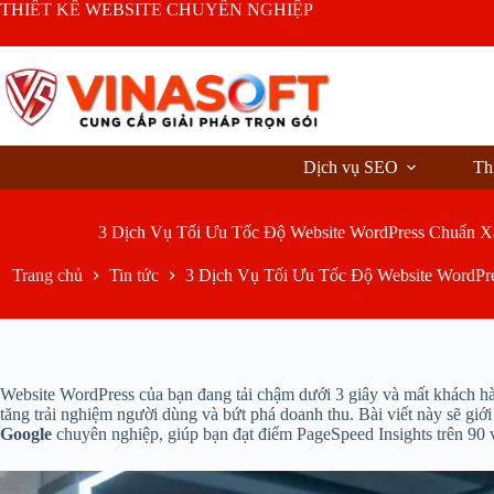
Chuyển
THIẾT KẾ WEBSITE CHUYÊN NGHIỆP
đến
phần
nội
dung
Dịch vụ SEO
Th
3 Dịch Vụ Tối Ưu Tốc Độ Website WordPress Chuẩn X
Trang chủ
Tin tức
3 Dịch Vụ Tối Ưu Tốc Độ Website WordPr
Website WordPress của bạn đang tải chậm dưới 3 giây và mất khách hà
tăng trải nghiệm người dùng và bứt phá doanh thu. Bài viết này sẽ giới
Google
chuyên nghiệp, giúp bạn đạt điểm PageSpeed Insights trên 90 