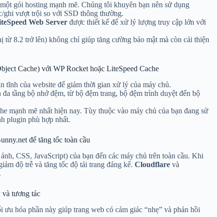
 một gói hosting mạnh mẽ. Chúng tôi khuyên bạn nên sử dụng
ọc/ghi vượt trội so với SSD thông thường.
iteSpeed Web Server
được thiết kế để xử lý lượng truy cập lớn với
từ 8.2 trở lên) không chỉ giúp tăng cường bảo mật mà còn cải thiện
Object Cache) với WP Rocket hoặc LiteSpeed Cache
ản tĩnh của website để giảm thời gian xử lý của máy chủ.
 đa tầng bộ nhớ đệm, từ bộ đệm trang, bộ đệm trình duyệt đến bộ
ache mạnh mẽ nhất hiện nay. Tùy thuộc vào máy chủ của bạn đang sử
nh plugin phù hợp nhất.
nny.net để tăng tốc toàn cầu
 ảnh, CSS, JavaScript) của bạn đến các máy chủ trên toàn cầu. Khi
giảm độ trễ và tăng tốc độ tải trang đáng kể.
Cloudflare
và
.
 và tương tác
 Tối ưu hóa phần này giúp trang web có cảm giác “nhẹ” và phản hồi