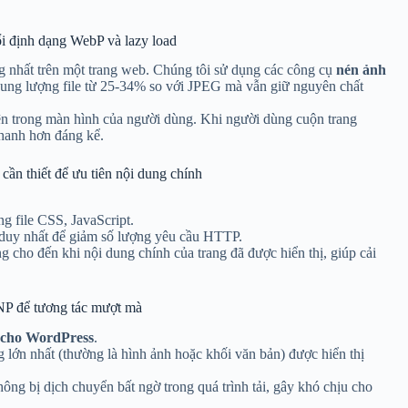
ổi định dạng WebP và lazy load
 nhất trên một trang web. Chúng tôi sử dụng các công cụ
nén ảnh
ung lượng file từ 25-34% so với JPEG mà vẫn giữ nguyên chất
hiện trong màn hình của người dùng. Khi người dùng cuộn trang
hanh hơn đáng kể.
cần thiết để ưu tiên nội dung chính
g file CSS, JavaScript.
 duy nhất để giảm số lượng yêu cầu HTTP.
ng cho đến khi nội dung chính của trang đã được hiển thị, giúp cải
INP để tương tác mượt mà
s cho WordPress
.
 lớn nhất (thường là hình ảnh hoặc khối văn bản) được hiển thị
ông bị dịch chuyển bất ngờ trong quá trình tải, gây khó chịu cho