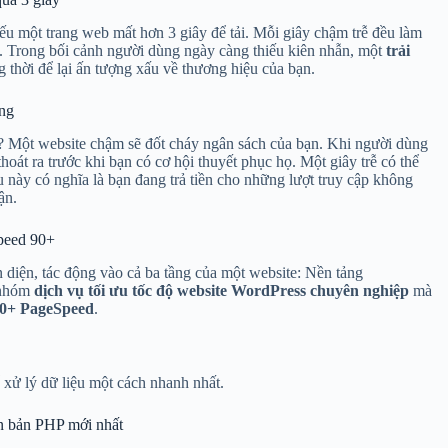
nếu một trang web mất hơn 3 giây để tải. Mỗi giây chậm trễ đều làm
ng. Trong bối cảnh người dùng ngày càng thiếu kiên nhẫn, một
trải
g thời để lại ấn tượng xấu về thương hiệu của bạn.
ọng
c? Một website chậm sẽ đốt cháy ngân sách của bạn. Khi người dùng
hoát ra trước khi bạn có cơ hội thuyết phục họ. Một giây trễ có thể
 này có nghĩa là bạn đang trả tiền cho những lượt truy cập không
ận.
Speed 90+
n diện, tác động vào cả ba tầng của một website: Nền tảng
3 nhóm
dịch vụ tối ưu tốc độ website WordPress chuyên nghiệp
mà
 90+ PageSpeed
.
xử lý dữ liệu một cách nhanh nhất.
n bản PHP mới nhất