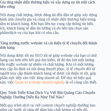
Gia tăng nhận diện thương hiệu và xây dựng uy tín một cách
bền vững
Nội dung chất lượng, được đăng tải đều đặn sẽ giúp xây dựng
hình ảnh chuyên gia và củng cố
nhận diện thương hiệu
trong
tâm trí khách hàng. Khi bạn liên tục cung cấp thông tin hữu
ích, khách hàng sẽ dần tin tưởng và ưu tiên lựa chọn sản
phẩm/dịch vụ của bạn khi có nhu cầu.
Tăng trưởng traffic website và cải thiện tỷ lệ chuyển đổi thành
đơn hàng
Nội dung được tối ưu SEO tốt sẽ giúp website của bạn có thứ
hạng cao hơn trên kết quả tìm kiếm, từ đó thu hút một lượng
lớn
traffic website
tự nhiên và chất lượng. Khi có một lượng
truy cập ổn định và nội dung thuyết phục,
tỷ lệ chuyển đổi
từ
người truy cập thành khách hàng sẽ được cải thiện rõ rệt, góp
phần trực tiếp vào việc
tăng doanh số
. Để duy trì hiệu quả
này, việc
Quản trị website chuyên nghiệp
là vô cùng cần thiết.
Quy Trình Triển Khai Dịch Vụ Viết Bài Quảng Cáo Chuyên
Nghiệp Thường Diễn Ra Như Thế Nào?
Một
quy trình dịch vụ viết content chuyên nghiệp
thường bao
gồm các bước rõ ràng để đảm bảo chất lượng và tiến độ.