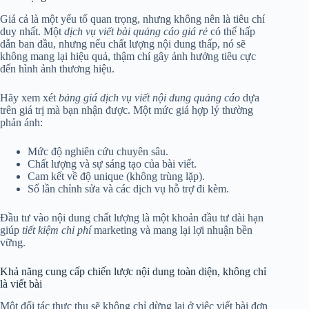
Giá cả là một yếu tố quan trọng, nhưng không nên là tiêu chí
duy nhất. Một
dịch vụ viết bài quảng cáo giá rẻ
có thể hấp
dẫn ban đầu, nhưng nếu chất lượng nội dung thấp, nó sẽ
không mang lại hiệu quả, thậm chí gây ảnh hưởng tiêu cực
đến hình ảnh thương hiệu.
Hãy xem xét
bảng giá dịch vụ viết nội dung quảng cáo
dựa
trên giá trị mà bạn nhận được. Một mức giá hợp lý thường
phản ánh:
Mức độ nghiên cứu chuyên sâu.
Chất lượng và sự sáng tạo của bài viết.
Cam kết về độ unique (không trùng lặp).
Số lần chỉnh sửa và các dịch vụ hỗ trợ đi kèm.
Đầu tư vào nội dung chất lượng là một khoản đầu tư dài hạn
giúp
tiết kiệm chi phí
marketing và mang lại lợi nhuận bền
vững.
Khả năng cung cấp chiến lược nội dung toàn diện, không chỉ
là viết bài
Một đối tác thực thụ sẽ không chỉ dừng lại ở việc viết bài đơn