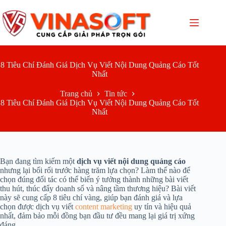
Chuyển
đến
phần
nội
dung
8 Tiêu Chí Đánh Giá Dịch Vụ Viết Nội Dung Quảng Cáo Tốt
Nhất
Trang chủ
Tin tức
8 Tiêu Chí Đánh Giá Dịch Vụ Viết Nội Dung Quảng Cáo Tốt
Nhất
Bạn đang tìm kiếm một
dịch vụ viết nội dung quảng cáo
nhưng lại bối rối trước hàng trăm lựa chọn? Làm thế nào để
chọn đúng đối tác có thể biến ý tưởng thành những bài viết
thu hút, thúc đẩy doanh số và nâng tầm thương hiệu? Bài viết
này sẽ cung cấp 8 tiêu chí vàng, giúp bạn đánh giá và lựa
chọn được dịch vụ viết
content marketing
uy tín và hiệu quả
nhất, đảm bảo mỗi đồng bạn đầu tư đều mang lại giá trị xứng
đáng.