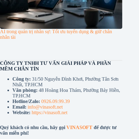
AI trong quản trị nhân sự: Tối ưu tuyển dụng & giữ chân
nhân tài
CÔNG TY TNHH TƯ VẤN GIẢI PHÁP VÀ PHẦN
MỀM CHÂN TÍN
Công ty:
31/50 Nguyễn Đình Khơi, Phường Tân Sơn
Nhất, TP.HCM
Văn phòng:
48 Hoàng Hoa Thám, Phường Bảy Hiền,
TP.HCM
Hotline/Zalo:
0926.09.99.39
Email:
info@vinasoft.net
Website:
https://vinasoft.net
Quý khách có nhu cầu, hãy gọi
VINASOFT
để được tư
vấn miễn phí!