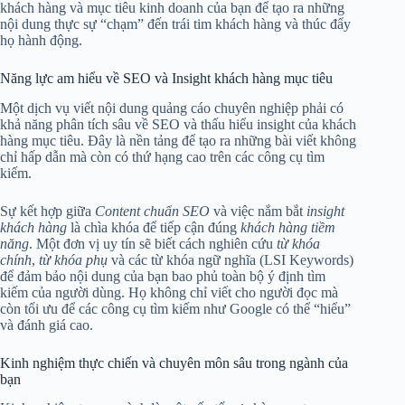
khách hàng và mục tiêu kinh doanh của bạn để tạo ra những
nội dung thực sự “chạm” đến trái tim khách hàng và thúc đẩy
họ hành động.
Năng lực am hiểu về SEO và Insight khách hàng mục tiêu
Một dịch vụ viết nội dung quảng cáo chuyên nghiệp phải có
khả năng phân tích sâu về SEO và thấu hiểu insight của khách
hàng mục tiêu. Đây là nền tảng để tạo ra những bài viết không
chỉ hấp dẫn mà còn có thứ hạng cao trên các công cụ tìm
kiếm.
Sự kết hợp giữa
Content chuẩn SEO
và việc nắm bắt
insight
khách hàng
là chìa khóa để tiếp cận đúng
khách hàng tiềm
năng
. Một đơn vị uy tín sẽ biết cách nghiên cứu
từ khóa
chính
,
từ khóa phụ
và các từ khóa ngữ nghĩa (LSI Keywords)
để đảm bảo nội dung của bạn bao phủ toàn bộ ý định tìm
kiếm của người dùng. Họ không chỉ viết cho người đọc mà
còn tối ưu để các công cụ tìm kiếm như Google có thể “hiểu”
và đánh giá cao.
Kinh nghiệm thực chiến và chuyên môn sâu trong ngành của
bạn