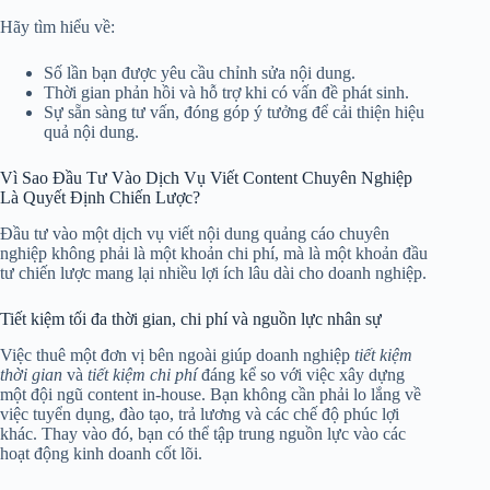
Hãy tìm hiểu về:
Số lần bạn được yêu cầu chỉnh sửa nội dung.
Thời gian phản hồi và hỗ trợ khi có vấn đề phát sinh.
Sự sẵn sàng tư vấn, đóng góp ý tưởng để cải thiện hiệu
quả nội dung.
Vì Sao Đầu Tư Vào Dịch Vụ Viết Content Chuyên Nghiệp
Là Quyết Định Chiến Lược?
Đầu tư vào một dịch vụ viết nội dung quảng cáo chuyên
nghiệp không phải là một khoản chi phí, mà là một khoản đầu
tư chiến lược mang lại nhiều lợi ích lâu dài cho doanh nghiệp.
Tiết kiệm tối đa thời gian, chi phí và nguồn lực nhân sự
Việc thuê một đơn vị bên ngoài giúp doanh nghiệp
tiết kiệm
thời gian
và
tiết kiệm chi phí
đáng kể so với việc xây dựng
một đội ngũ content in-house. Bạn không cần phải lo lắng về
việc tuyển dụng, đào tạo, trả lương và các chế độ phúc lợi
khác. Thay vào đó, bạn có thể tập trung nguồn lực vào các
hoạt động kinh doanh cốt lõi.