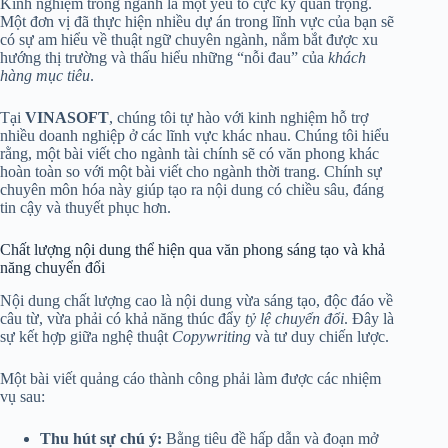
Kinh nghiệm trong ngành là một yếu tố cực kỳ quan trọng.
Một đơn vị đã thực hiện nhiều dự án trong lĩnh vực của bạn sẽ
có sự am hiểu về thuật ngữ chuyên ngành, nắm bắt được xu
hướng thị trường và thấu hiểu những “nỗi đau” của
khách
hàng mục tiêu
.
Tại
VINASOFT
, chúng tôi tự hào với kinh nghiệm hỗ trợ
nhiều doanh nghiệp ở các lĩnh vực khác nhau. Chúng tôi hiểu
rằng, một bài viết cho ngành tài chính sẽ có văn phong khác
hoàn toàn so với một bài viết cho ngành thời trang. Chính sự
chuyên môn hóa này giúp tạo ra nội dung có chiều sâu, đáng
tin cậy và thuyết phục hơn.
Chất lượng nội dung thể hiện qua văn phong sáng tạo và khả
năng chuyển đổi
Nội dung chất lượng cao là nội dung vừa sáng tạo, độc đáo về
câu từ, vừa phải có khả năng thúc đẩy
tỷ lệ chuyển đổi
. Đây là
sự kết hợp giữa nghệ thuật
Copywriting
và tư duy chiến lược.
Một bài viết quảng cáo thành công phải làm được các nhiệm
vụ sau:
Thu hút sự chú ý:
Bằng tiêu đề hấp dẫn và đoạn mở