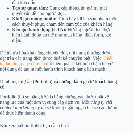
đầu lôi cuốn.
Tạo sự quan tâm:
Cung cấp thông tin giá trị, giải
quyết vấn đề cho người đọc.
Khơi gợi mong muốn:
Trình bày lợi ích sản phẩm một
cách thuyết phục, chạm đến cảm xúc của khách hàng.
Kêu gọi hành động (CTA):
Hướng người đọc thực
hiện hành động cụ thể như mua hàng, điền form, gọi
điện.
Để tối ưu hóa khả năng chuyển đổi, nội dung thường được
đặt trên các trang đích được thiết kế chuyên biệt. Việc
Thiết
kế landing page chuyển đổi
hiệu quả sẽ kết hợp chặt chẽ với
nội dung để tạo ra một hành trình khách hàng liền mạch.
Danh mục dự án (Portfolio) và những đánh giá từ khách hàng
cũ
Portfolio (hồ sơ năng lực) là bằng chứng xác thực nhất về
năng lực của một đơn vị cung cấp dịch vụ. Một
công ty viết
content marketing uy tín
sẽ không ngần ngại chia sẻ các dự án
đã thực hiện thành công.
Khi xem xét portfolio, bạn cần chú ý: