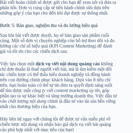
Bài viết hoàn chỉnh sẽ được gửi cho bạn để xem xét và đưa ra
phản hồi. Đơn vị cung cấp sẽ tiến hành chỉnh sửa dựa trên
những góp ý của bạn cho đến khi đạt được sự thống nhất.
Bước 5: Bàn giao, nghiệm thu và đo lường hiệu quả
Sau khi bài viết được duyệt, họ sẽ bàn giao sản phẩm cuối
cùng. Một số đơn vị chuyên nghiệp còn hỗ trợ theo dõi và đo
lường các chỉ số hiệu quả (KPI Content Marketing) để đánh
giá và tối ưu cho các chiến dịch sau.
Việc lựa chọn một
dịch vụ viết nội dung quảng cáo
không
chỉ đơn thuần là thuê người viết bài, mà là tìm kiếm một đối
tác chiến lược có thể thấu hiểu doanh nghiệp và đồng hành
trên con đường chinh phục khách hàng. Dựa vào 8 tiêu chí
trên, bạn hoàn toàn có thể tự tin đưa ra quyết định sáng suốt
để tìm được một
công ty viết content marketing uy tín
, góp
phần tạo ra sự khác biệt và tăng trưởng doanh thu. Việc đầu tư
vào
chất lượng nội dung
chính là đầu tư vào tài sản bền vững
nhất cho thương hiệu của bạn.
Hãy liên hệ ngay với chúng tôi để được tư vấn miễn phí về
chiến lược nội dung và nhận báo giá dịch vụ viết bài quảng
cáo phù hợp nhất với mục tiêu của bạn!