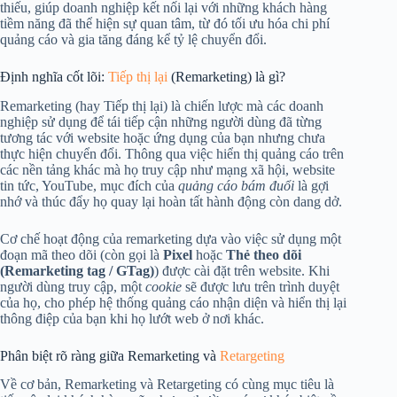
thiếu, giúp doanh nghiệp kết nối lại với những khách hàng
tiềm năng đã thể hiện sự quan tâm, từ đó tối ưu hóa chi phí
quảng cáo và gia tăng đáng kể tỷ lệ chuyển đổi.
Định nghĩa cốt lõi:
Tiếp thị lại
(Remarketing) là gì?
Remarketing (hay Tiếp thị lại) là chiến lược mà các doanh
nghiệp sử dụng để tái tiếp cận những người dùng đã từng
tương tác với website hoặc ứng dụng của bạn nhưng chưa
thực hiện chuyển đổi. Thông qua việc hiển thị quảng cáo trên
các nền tảng khác mà họ truy cập như mạng xã hội, website
tin tức, YouTube, mục đích của
quảng cáo bám đuổi
là gợi
nhớ và thúc đẩy họ quay lại hoàn tất hành động còn dang dở.
Cơ chế hoạt động của remarketing dựa vào việc sử dụng một
đoạn mã theo dõi (còn gọi là
Pixel
hoặc
Thẻ theo dõi
(Remarketing tag / GTag)
) được cài đặt trên website. Khi
người dùng truy cập, một
cookie
sẽ được lưu trên trình duyệt
của họ, cho phép hệ thống quảng cáo nhận diện và hiển thị lại
thông điệp của bạn khi họ lướt web ở nơi khác.
Phân biệt rõ ràng giữa Remarketing và
Retargeting
Về cơ bản, Remarketing và Retargeting có cùng mục tiêu là