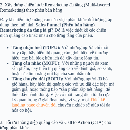
2. Xây dựng chiến lược Remarketing đa tầng (Multi-layered
Remarketing) theo phễu bán hàng
Đây là chiến lược nâng cao của việc phân khúc đối tượng, áp
dụng theo mô hình
Sales Funnel (Phễu bán hàng)
.
Remarketing đa tầng là gì?
Đó là việc thiết kế các chiến
dịch quảng cáo khác nhau cho từng tầng của phễu.
Tầng nhận biết (TOFU):
Với những người chỉ mới
truy cập, hãy hiển thị quảng cáo giới thiệu về thương
hiệu, các bài blog hữu ích để xây dựng lòng tin.
Tầng cân nhắc (MOFU):
Với những người đã xem
sản phẩm, hãy hiển thị quảng cáo về đánh giá, so sánh,
hoặc các tính năng nổi bật của sản phẩm đó.
Tầng chuyển đổi (BOFU):
Với những người đã bỏ
giỏ hàng, hãy hiển thị quảng cáo với ưu đãi đặc biệt, mã
giảm giá, hoặc thông báo “sản phẩm sắp hết hàng” để
thúc đẩy hành động. Việc có một trang đích tốt là cực
kỳ quan trọng ở giai đoạn này, vì vậy, một
Thiết kế
landing page chuyển đổi
chuyên nghiệp sẽ giúp tối đa
hóa cơ hội.
3. Tối ưu thông điệp quảng cáo và Call to Action (CTA) cho
từng phân khúc