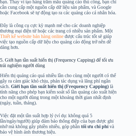
bạn. Thay vì tạo hàng trăm mẫu quảng cáo thủ công, bạn chỉ
cần cung cấp một nguồn cấp dữ liệu sản phẩm, và Google
hoặc Facebook sẽ tự động tạo ra các quảng cáo cá nhân hóa.
Đây là công cụ cực kỳ mạnh mẽ cho các doanh nghiệp
thương mại điện tử hoặc các trang có nhiều sản phẩm. Một
Thiết kế website bán hàng online
được cấu trúc tốt sẽ giúp
việc tạo nguồn cấp dữ liệu cho quảng cáo động trở nên dễ
dàng hơn.
5. Giới hạn tần suất hiển thị (Frequency Capping) để tối ưu
trải nghiệm người dùng
Hiển thị quảng cáo quá nhiều lần cho cùng một người có thể
gây ra cảm giác khó chịu, phản tác dụng và lãng phí ngân
sách.
Giới hạn tần suất hiển thị (Frequency Capping)
là
tính năng cho phép bạn kiểm soát số lần quảng cáo xuất hiện
cho một người dùng trong một khoảng thời gian nhất định
(ngày, tuần, tháng).
Việc đặt một tần suất hợp lý (ví dụ: không quá 5
lần/ngày/người) giúp đảm bảo thông điệp của bạn được ghi
nhớ mà không gây phiền nhiễu, góp phần
tối ưu chi phí
và
bảo vệ hình ảnh thương hiệu.