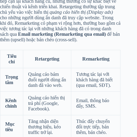
tiếp cận lại khách hàng cũ, nhưng thường có sự khác biệt về
chiến thuật và kênh triển khai. Retargeting thường tập trung
chủ yếu vào việc hiển thị
quảng cáo hiển thị (Display ads)
cho những người dùng ẩn danh đã truy cập website. Trong
khi đó, Remarketing có phạm vi rộng hơn, thường bao gồm cả
việc tương tác lại với những khách hàng đã có trong danh
sách qua
Email marketing (Remarketing qua email)
để bán
thêm (upsell) hoặc bán chéo (cross-sell).
Tiêu
Retargeting
Remarketing
chí
Quảng cáo bám
Tương tác lại với
Trọng
đuổi người dùng ẩn
khách hàng đã biết
tâm
danh đã vào web.
(qua email, SĐT).
Quảng cáo hiển thị
Kênh
Email, thông báo
trả phí (Google,
chính
đẩy, SMS.
Facebook).
Tăng nhận diện
Thúc đẩy chuyển
Mục
thương hiệu, kéo
đổi trực tiếp, bán
tiêu
traffic trở lại.
thêm, bán chéo.