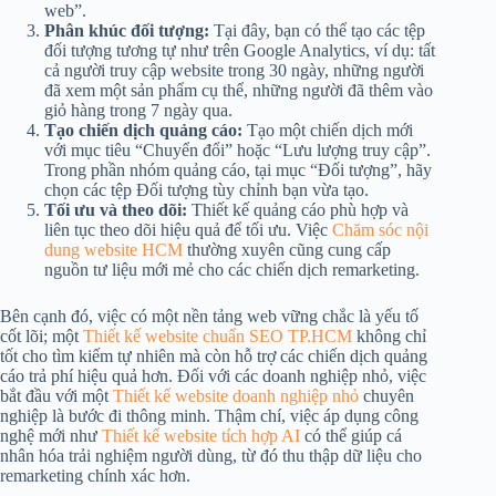
web”.
Phân khúc đối tượng:
Tại đây, bạn có thể tạo các tệp
đối tượng tương tự như trên Google Analytics, ví dụ: tất
cả người truy cập website trong 30 ngày, những người
đã xem một sản phẩm cụ thể, những người đã thêm vào
giỏ hàng trong 7 ngày qua.
Tạo chiến dịch quảng cáo:
Tạo một chiến dịch mới
với mục tiêu “Chuyển đổi” hoặc “Lưu lượng truy cập”.
Trong phần nhóm quảng cáo, tại mục “Đối tượng”, hãy
chọn các tệp Đối tượng tùy chỉnh bạn vừa tạo.
Tối ưu và theo dõi:
Thiết kế quảng cáo phù hợp và
liên tục theo dõi hiệu quả để tối ưu. Việc
Chăm sóc nội
dung website HCM
thường xuyên cũng cung cấp
nguồn tư liệu mới mẻ cho các chiến dịch remarketing.
Bên cạnh đó, việc có một nền tảng web vững chắc là yếu tố
cốt lõi; một
Thiết kế website chuẩn SEO TP.HCM
không chỉ
tốt cho tìm kiếm tự nhiên mà còn hỗ trợ các chiến dịch quảng
cáo trả phí hiệu quả hơn. Đối với các doanh nghiệp nhỏ, việc
bắt đầu với một
Thiết kế website doanh nghiệp nhỏ
chuyên
nghiệp là bước đi thông minh. Thậm chí, việc áp dụng công
nghệ mới như
Thiết kế website tích hợp AI
có thể giúp cá
nhân hóa trải nghiệm người dùng, từ đó thu thập dữ liệu cho
remarketing chính xác hơn.