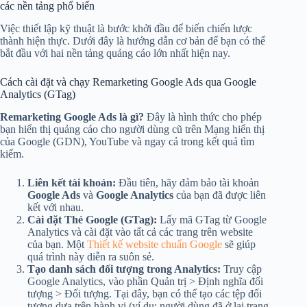
các nền tảng phổ biến
Việc thiết lập kỹ thuật là bước khởi đầu để biến chiến lược
thành hiện thực. Dưới đây là hướng dẫn cơ bản để bạn có thể
bắt đầu với hai nền tảng quảng cáo lớn nhất hiện nay.
Cách cài đặt và chạy Remarketing Google Ads qua Google
Analytics (GTag)
Remarketing Google Ads là gì?
Đây là hình thức cho phép
bạn hiển thị quảng cáo cho người dùng cũ trên Mạng hiển thị
của Google (GDN), YouTube và ngay cả trong kết quả tìm
kiếm.
Liên kết tài khoản:
Đầu tiên, hãy đảm bảo tài khoản
Google Ads
và
Google Analytics
của bạn đã được liên
kết với nhau.
Cài đặt Thẻ Google (GTag):
Lấy mã GTag từ Google
Analytics và cài đặt vào tất cả các trang trên website
của bạn. Một
Thiết kế website chuẩn Google
sẽ giúp
quá trình này diễn ra suôn sẻ.
Tạo danh sách đối tượng trong Analytics:
Truy cập
Google Analytics, vào phần Quản trị > Định nghĩa đối
tượng > Đối tượng. Tại đây, bạn có thể tạo các tệp đối
tượng dựa trên hành vi (ví dụ: người dùng đã ở lại trang