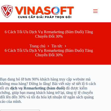
Chuyển
đến
phần
nội
dung
6 Cách Tối Ưu Dịch Vụ Remarketing (Bám Đuổi) Tăng
Chuyển Đổi 30%
Trang chủ
Tin tức
6 Cách Tối Ưu Dịch Vụ Remarketing (Bám Đuổi) Tăng
Chuyển Đổi 30%
Bạn đang bỏ lỡ hơn 90% khách hàng truy cập website mà
không mua hàng? Đừng lo lắng! Bài viết này sẽ tiết lộ 6 cách
tối ưu
dịch vụ Remarketing (bám đuổi)
đã được kiểm
chứng, giúp bạn mang khách hàng trở lại, tăng tỷ lệ chuyển
đổi lên đến 30% và tối đa hóa lợi nhuận từ ngân sách quảng
cáo của mình.