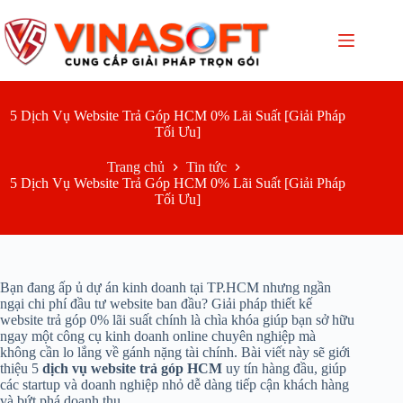
Chuyển
đến
phần
nội
dung
5 Dịch Vụ Website Trả Góp HCM 0% Lãi Suất [Giải Pháp
Tối Ưu]
Trang chủ
Tin tức
5 Dịch Vụ Website Trả Góp HCM 0% Lãi Suất [Giải Pháp
Tối Ưu]
Bạn đang ấp ủ dự án kinh doanh tại TP.HCM nhưng ngần
ngại chi phí đầu tư website ban đầu? Giải pháp thiết kế
website trả góp 0% lãi suất chính là chìa khóa giúp bạn sở hữu
ngay một công cụ kinh doanh online chuyên nghiệp mà
không cần lo lắng về gánh nặng tài chính. Bài viết này sẽ giới
thiệu 5
dịch vụ website trả góp HCM
uy tín hàng đầu, giúp
các startup và doanh nghiệp nhỏ dễ dàng tiếp cận khách hàng
và bứt phá doanh thu.