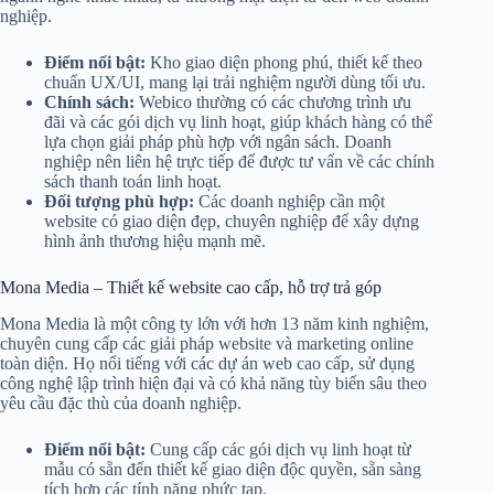
nghiệp.
Điểm nổi bật:
Kho giao diện phong phú, thiết kế theo
chuẩn UX/UI, mang lại trải nghiệm người dùng tối ưu.
Chính sách:
Webico thường có các chương trình ưu
đãi và các gói dịch vụ linh hoạt, giúp khách hàng có thể
lựa chọn giải pháp phù hợp với ngân sách. Doanh
nghiệp nên liên hệ trực tiếp để được tư vấn về các chính
sách thanh toán linh hoạt.
Đối tượng phù hợp:
Các doanh nghiệp cần một
website có giao diện đẹp, chuyên nghiệp để xây dựng
hình ảnh thương hiệu mạnh mẽ.
Mona Media – Thiết kế website cao cấp, hỗ trợ trả góp
Mona Media là một công ty lớn với hơn 13 năm kinh nghiệm,
chuyên cung cấp các giải pháp website và marketing online
toàn diện. Họ nổi tiếng với các dự án web cao cấp, sử dụng
công nghệ lập trình hiện đại và có khả năng tùy biến sâu theo
yêu cầu đặc thù của doanh nghiệp.
Điểm nổi bật:
Cung cấp các gói dịch vụ linh hoạt từ
mẫu có sẵn đến thiết kế giao diện độc quyền, sẵn sàng
tích hợp các tính năng phức tạp.