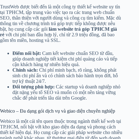
TrustWeb được biết đến là một công ty thiết kế website uy tín
tại TPHCM, tập trung vào việc tạo ra các trang web chuẩn
SEO, thân thiện với người dùng và công cụ tìm kiếm. Mặc dù
thông tin về chương trình trả góp trực tiếp không được nêu
bật, họ cung cấp các gói
làm website trả góp TPHCM giá
rẻ
với chi phí ban đầu hợp lý, chỉ từ 2.9 triệu đồng, đã bao
gồm tên miền, hosting và SSL.
Điểm nổi bật:
Cam kết website chuẩn SEO từ đầu,
giúp doanh nghiệp tiết kiệm chi phí quảng cáo và tiếp
cận khách hàng tự nhiên hiệu quả.
Chính sách:
Chi phí minh bạch, rõ ràng, không phát
sinh chi phí ẩn và có chính sách bảo hành trọn đời, hỗ
trợ kỹ thuật 24/7.
Đối tượng phù hợp:
Các startup và doanh nghiệp nhỏ
đặt nặng yếu tố SEO và muốn có một nền tảng vững
chắc để phát triển lâu dài trên Google.
Webico – Đa dạng gói dịch vụ và giao diện chuyên nghiệp
Webico là một cái tên quen thuộc trong ngành thiết kế web tại
TP.HCM, nổi bật với kho giao diện đa dạng và phong cách
thiết kế hiện đại. Họ cung cấp các giải pháp website cho nhiều
ngành nghề khác nhau, từ thương mại điện tử đến web doanh