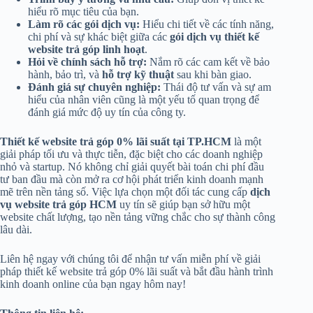
hiểu rõ mục tiêu của bạn.
Làm rõ các gói dịch vụ:
Hiểu chi tiết về các tính năng,
chi phí và sự khác biệt giữa các
gói dịch vụ thiết kế
website trả góp linh hoạt
.
Hỏi về chính sách hỗ trợ:
Nắm rõ các cam kết về bảo
hành, bảo trì, và
hỗ trợ kỹ thuật
sau khi bàn giao.
Đánh giá sự chuyên nghiệp:
Thái độ tư vấn và sự am
hiểu của nhân viên cũng là một yếu tố quan trọng để
đánh giá mức độ uy tín của công ty.
Thiết kế website trả góp 0% lãi suất tại TP.HCM
là một
giải pháp tối ưu và thực tiễn, đặc biệt cho các doanh nghiệp
nhỏ và startup. Nó không chỉ giải quyết bài toán chi phí đầu
tư ban đầu mà còn mở ra cơ hội phát triển kinh doanh mạnh
mẽ trên nền tảng số. Việc lựa chọn một đối tác cung cấp
dịch
vụ website trả góp HCM
uy tín sẽ giúp bạn sở hữu một
website chất lượng, tạo nền tảng vững chắc cho sự thành công
lâu dài.
Liên hệ ngay với chúng tôi để nhận tư vấn miễn phí về giải
pháp thiết kế website trả góp 0% lãi suất và bắt đầu hành trình
kinh doanh online của bạn ngay hôm nay!