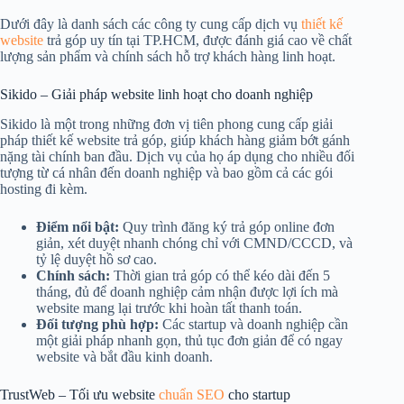
Dưới đây là danh sách các công ty cung cấp dịch vụ
thiết kế
website
trả góp uy tín tại TP.HCM, được đánh giá cao về chất
lượng sản phẩm và chính sách hỗ trợ khách hàng linh hoạt.
Sikido – Giải pháp website linh hoạt cho doanh nghiệp
Sikido là một trong những đơn vị tiên phong cung cấp giải
pháp thiết kế website trả góp, giúp khách hàng giảm bớt gánh
nặng tài chính ban đầu. Dịch vụ của họ áp dụng cho nhiều đối
tượng từ cá nhân đến doanh nghiệp và bao gồm cả các gói
hosting đi kèm.
Điểm nổi bật:
Quy trình đăng ký trả góp online đơn
giản, xét duyệt nhanh chóng chỉ với CMND/CCCD, và
tỷ lệ duyệt hồ sơ cao.
Chính sách:
Thời gian trả góp có thể kéo dài đến 5
tháng, đủ để doanh nghiệp cảm nhận được lợi ích mà
website mang lại trước khi hoàn tất thanh toán.
Đối tượng phù hợp:
Các startup và doanh nghiệp cần
một giải pháp nhanh gọn, thủ tục đơn giản để có ngay
website và bắt đầu kinh doanh.
TrustWeb – Tối ưu website
chuẩn SEO
cho startup