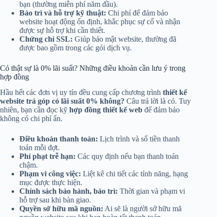
bạn (thường miễn phí năm đầu).
Bảo trì và hỗ trợ kỹ thuật:
Chi phí để đảm bảo
website hoạt động ổn định, khắc phục sự cố và nhận
được sự hỗ trợ khi cần thiết.
Chứng chỉ SSL:
Giúp bảo mật website, thường đã
được bao gồm trong các gói dịch vụ.
Có thật sự là 0% lãi suất? Những điều khoản cần lưu ý trong
hợp đồng
Hầu hết các đơn vị uy tín đều cung cấp chương trình
thiết kế
website trả góp có lãi suất 0% không?
Câu trả lời là có. Tuy
nhiên, bạn cần đọc kỹ
hợp đồng thiết kế web
để đảm bảo
không có chi phí ẩn.
Điều khoản thanh toán:
Lịch trình và số tiền thanh
toán mỗi đợt.
Phí phạt trễ hạn:
Các quy định nếu bạn thanh toán
chậm.
Phạm vi công việc:
Liệt kê chi tiết các tính năng, hạng
mục được thực hiện.
Chính sách bảo hành, bảo trì:
Thời gian và phạm vi
hỗ trợ sau khi bàn giao.
Quyền sở hữu mã nguồn:
Ai sẽ là người sở hữu mã