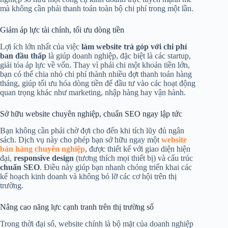
mà không cần phải thanh toán toàn bộ chi phí trong một lần.
Giảm áp lực tài chính, tối ưu dòng tiền
Lợi ích lớn nhất của việc
làm website trả góp với chi phí
ban đầu thấp
là giúp doanh nghiệp, đặc biệt là các startup,
giải tỏa áp lực về vốn. Thay vì phải chi một khoản tiền lớn,
bạn có thể chia nhỏ chi phí thành nhiều đợt thanh toán hàng
tháng, giúp tối ưu hóa dòng tiền để đầu tư vào các hoạt động
quan trọng khác như marketing, nhập hàng hay vận hành.
Sở hữu website chuyên nghiệp, chuẩn SEO ngay lập tức
Bạn không cần phải chờ đợi cho đến khi tích lũy đủ ngân
sách. Dịch vụ này cho phép bạn sở hữu ngay một
website
bán hàng chuyên nghiệp
, được thiết kế với giao diện hiện
đại,
responsive design
(tương thích mọi thiết bị) và cấu trúc
chuẩn SEO
. Điều này giúp bạn nhanh chóng triển khai các
kế hoạch kinh doanh và không bỏ lỡ các cơ hội trên thị
trường.
Nâng cao năng lực cạnh tranh trên thị trường số
Trong thời đại số, website chính là bộ mặt của doanh nghiệp