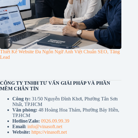
Thiết Kế Website Đa Ngôn Ngữ Anh Việt Chuẩn SEO, Tăng
Lead
CÔNG TY TNHH TƯ VẤN GIẢI PHÁP VÀ PHẦN
MỀM CHÂN TÍN
Công ty:
31/50 Nguyễn Đình Khơi, Phường Tân Sơn
Nhất, TP.HCM
Văn phòng:
48 Hoàng Hoa Thám, Phường Bảy Hiền,
TP.HCM
Hotline/Zalo:
0926.09.99.39
Email:
info@vinasoft.net
Website:
https://vinasoft.net