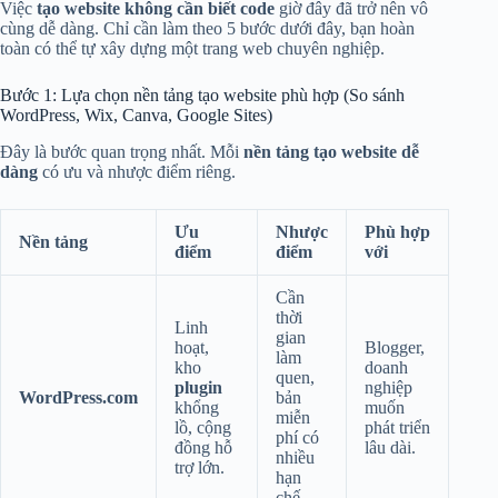
Việc
tạo website không cần biết code
giờ đây đã trở nên vô
cùng dễ dàng. Chỉ cần làm theo 5 bước dưới đây, bạn hoàn
toàn có thể tự xây dựng một trang web chuyên nghiệp.
Bước 1: Lựa chọn nền tảng tạo website phù hợp (So sánh
WordPress, Wix, Canva, Google Sites)
Đây là bước quan trọng nhất. Mỗi
nền tảng tạo website dễ
dàng
có ưu và nhược điểm riêng.
Ưu
Nhược
Phù hợp
Nền tảng
điểm
điểm
với
Cần
thời
Linh
gian
hoạt,
Blogger,
làm
kho
doanh
quen,
plugin
nghiệp
WordPress.com
bản
khổng
muốn
miễn
lồ, cộng
phát triển
phí có
đồng hỗ
lâu dài.
nhiều
trợ lớn.
hạn
chế.