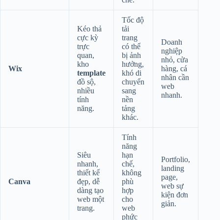
Tốc độ
Kéo thả
tải
cực kỳ
trang
Doanh
trực
có thể
nghiệp
quan,
bị ảnh
nhỏ, cửa
kho
hưởng,
Wix
hàng, cá
template
khó di
nhân cần
đồ sộ,
chuyển
web
nhiều
sang
nhanh.
tính
nền
năng.
tảng
khác.
Tính
năng
Siêu
hạn
Portfolio,
nhanh,
chế,
landing
thiết kế
không
page,
Canva
đẹp, dễ
phù
web sự
dàng tạo
hợp
kiện đơn
web một
cho
giản.
trang.
web
phức