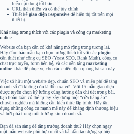
hiểu nội dung tốt hơn.
URL thân thiện và có thể tùy chỉnh.
Thiết kế
giao diện responsive
để hiển thị tốt trên mọi
thiết bị.
Khả năng tương thích với các plugin và công cụ marketing
online
Website của bạn cần có khả năng mở rộng trong tương lai.
Hãy đảm bảo mẫu bạn chọn tương thích tốt với các
plugin
cần thiết như công cụ SEO (Yoast SEO, Rank Math), công cụ
chat trực tuyến, form liên hệ, và các nền tảng
marketing
online
khác để phục vụ cho các chiến dịch quảng bá sau này.
Việc sở hữu một website đẹp, chuẩn SEO và miễn phí để tăng
doanh số đã không còn là điều xa vời. Với 15 mẫu giao diện
được tuyển chọn kỹ lưỡng cùng hướng dẫn chi tiết trong bài,
bạn hoàn toàn có thể tự tay xây dựng một “cửa hàng ảo”
chuyên nghiệp mà không cần kiến thức lập trình. Hãy tận
dụng những công cụ mạnh mẽ này để khẳng định thương hiệu
và bứt phá trong môi trường kinh doanh số.
Bạn đã sẵn sàng để tăng trưởng doanh thu? Hãy chọn ngay
một mẫu website phù hợp nhất và bắt đầu tạo dựng sự hiện