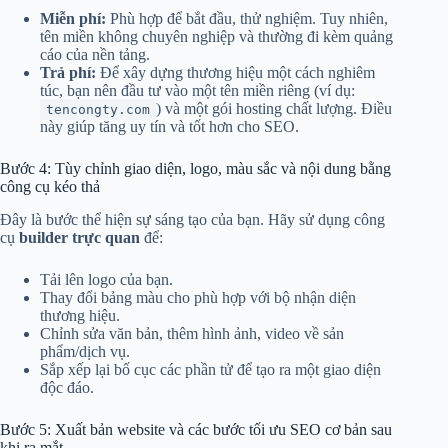
Miễn phí:
Phù hợp để bắt đầu, thử nghiệm. Tuy nhiên,
tên miền không chuyên nghiệp và thường đi kèm quảng
cáo của nền tảng.
Trả phí:
Để xây dựng thương hiệu một cách nghiêm
túc, bạn nên đầu tư vào một tên miền riêng (ví dụ:
) và một gói hosting chất lượng. Điều
tencongty.com
này giúp tăng uy tín và tốt hơn cho SEO.
Bước 4: Tùy chỉnh giao diện, logo, màu sắc và nội dung bằng
công cụ kéo thả
Đây là bước thể hiện sự sáng tạo của bạn. Hãy sử dụng công
cụ
builder trực quan
để:
Tải lên logo của bạn.
Thay đổi bảng màu cho phù hợp với bộ nhận diện
thương hiệu.
Chỉnh sửa văn bản, thêm hình ảnh, video về sản
phẩm/dịch vụ.
Sắp xếp lại bố cục các phần tử để tạo ra một giao diện
độc đáo.
Bước 5: Xuất bản website và các bước tối ưu SEO cơ bản sau
khi ra mắt