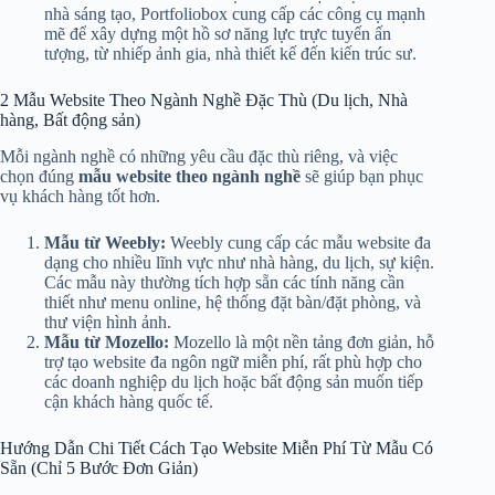
nhà sáng tạo, Portfoliobox cung cấp các công cụ mạnh
mẽ để xây dựng một hồ sơ năng lực trực tuyến ấn
tượng, từ nhiếp ảnh gia, nhà thiết kế đến kiến trúc sư.
2 Mẫu Website Theo Ngành Nghề Đặc Thù (Du lịch, Nhà
hàng, Bất động sản)
Mỗi ngành nghề có những yêu cầu đặc thù riêng, và việc
chọn đúng
mẫu website theo ngành nghề
sẽ giúp bạn phục
vụ khách hàng tốt hơn.
Mẫu từ Weebly:
Weebly cung cấp các mẫu website đa
dạng cho nhiều lĩnh vực như nhà hàng, du lịch, sự kiện.
Các mẫu này thường tích hợp sẵn các tính năng cần
thiết như menu online, hệ thống đặt bàn/đặt phòng, và
thư viện hình ảnh.
Mẫu từ Mozello:
Mozello là một nền tảng đơn giản, hỗ
trợ tạo website đa ngôn ngữ miễn phí, rất phù hợp cho
các doanh nghiệp du lịch hoặc bất động sản muốn tiếp
cận khách hàng quốc tế.
Hướng Dẫn Chi Tiết Cách Tạo Website Miễn Phí Từ Mẫu Có
Sẵn (Chỉ 5 Bước Đơn Giản)