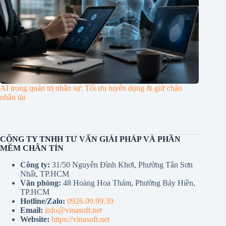
AI trong quản trị nhân sự: Tối ưu tuyển dụng & giữ chân
nhân tài
CÔNG TY TNHH TƯ VẤN GIẢI PHÁP VÀ PHẦN
MỀM CHÂN TÍN
Công ty:
31/50 Nguyễn Đình Khơi, Phường Tân Sơn
Nhất, TP.HCM
Văn phòng:
48 Hoàng Hoa Thám, Phường Bảy Hiền,
TP.HCM
Hotline/Zalo:
0926.09.99.39
Email:
info@vinasoft.net
Website:
https://vinasoft.net