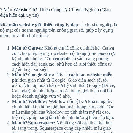
5 Mẫu Website Giới Thiệu Công Ty Chuyên Nghiệp (Giao
diện hiện đại, uy tín)
Một
mẫu website giới thiệu công ty đẹp
và chuyên nghiệp là
bộ mặt của doanh nghiệp trên không gian số, giúp xây dựng
niềm tin và thu hút đối tác.
Mẫu từ Canva:
Không chỉ là công cụ thiết kế, Canva
còn cho phép bạn tạo website một trang (one-page) cực
kỳ nhanh chóng. Các
template
có sẵn mang phong
cách hiện đại, sáng tạo, phù hợp để giới thiệu công ty,
dự án hoặc sự kiện.
Mẫu từ Google Sites:
Đây là
cách tạo website miễn
phí
đơn giản nhất từ Google. Giao diện sạch sẽ, tối
giản, tích hợp hoàn hảo với hệ sinh thái Google (Drive,
Calendar), rất phù hợp cho các trang giới thiệu nội bộ
hoặc doanh nghiệp vừa và nhỏ.
Mẫu từ Webflow:
Webflow nổi bật với khả năng tùy
chỉnh thiết kế không giới hạn mà không cần code. Các
mẫu miễn phí của Webflow có tính thẩm mỹ rất cao,
hiện đại, giúp nâng tầm hình ảnh thương hiệu của bạn.
Mẫu từ Squarespace:
Nổi tiếng với các thiết kế tinh
tế, sang trọng, Squarespace cung cấp nhiều mẫu giao