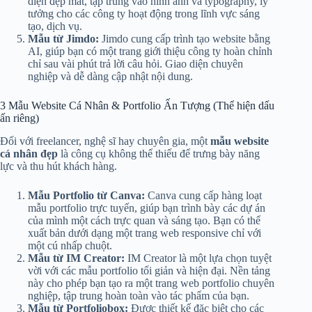
diện đẹp mắt, tập trung vào hình ảnh và typography, lý
tưởng cho các công ty hoạt động trong lĩnh vực sáng
tạo, dịch vụ.
Mẫu từ Jimdo:
Jimdo cung cấp trình tạo website bằng
AI, giúp bạn có một trang giới thiệu công ty hoàn chỉnh
chỉ sau vài phút trả lời câu hỏi. Giao diện chuyên
nghiệp và dễ dàng cập nhật nội dung.
3 Mẫu Website Cá Nhân & Portfolio Ấn Tượng (Thể hiện dấu
ấn riêng)
Đối với freelancer, nghệ sĩ hay chuyên gia, một
mẫu website
cá nhân đẹp
là công cụ không thể thiếu để trưng bày năng
lực và thu hút khách hàng.
Mẫu Portfolio từ Canva:
Canva cung cấp hàng loạt
mẫu portfolio trực tuyến, giúp bạn trình bày các dự án
của mình một cách trực quan và sáng tạo. Bạn có thể
xuất bản dưới dạng một trang web responsive chỉ với
một cú nhấp chuột.
Mẫu từ IM Creator:
IM Creator là một lựa chọn tuyệt
vời với các mẫu portfolio tối giản và hiện đại. Nền tảng
này cho phép bạn tạo ra một trang web portfolio chuyên
nghiệp, tập trung hoàn toàn vào tác phẩm của bạn.
Mẫu từ Portfoliobox:
Được thiết kế đặc biệt cho các