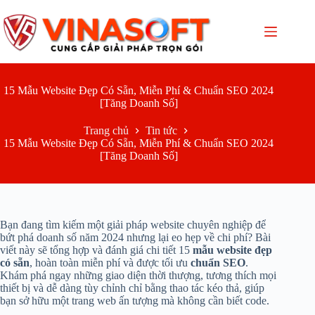
Chuyển
đến
phần
nội
dung
15 Mẫu Website Đẹp Có Sẵn, Miễn Phí & Chuẩn SEO 2024
[Tăng Doanh Số]
Trang chủ
Tin tức
15 Mẫu Website Đẹp Có Sẵn, Miễn Phí & Chuẩn SEO 2024
[Tăng Doanh Số]
Bạn đang tìm kiếm một giải pháp website chuyên nghiệp để
bứt phá doanh số năm 2024 nhưng lại eo hẹp về chi phí? Bài
viết này sẽ tổng hợp và đánh giá chi tiết 15
mẫu website đẹp
có sẵn
, hoàn toàn miễn phí và được tối ưu
chuẩn SEO
.
Khám phá ngay những giao diện thời thượng, tương thích mọi
thiết bị và dễ dàng tùy chỉnh chỉ bằng thao tác kéo thả, giúp
bạn sở hữu một trang web ấn tượng mà không cần biết code.