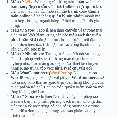
Mẫu từ
Wix
:
Wix cung cấp hàng trăm
mẫu website
bán hàng đẹp có sẵn
với trình
builder trực quan
kéo
thả. Các mẫu này tích hợp sẵn
giỏ hàng
, cổng
thanh
toán online
và hệ thống
quản lý sản phẩm
mạnh mẽ,
phù hợp cho mọi ngành hàng từ thời trang đến đồ gia
dụng.
Mẫu từ Sapo:
Sapo là nền tảng chuyên về thương mại
điện tử tại Việt Nam, cung cấp các
mẫu website miễn
phí chuẩn SEO
được tối ưu cho thị trường nội địa.
Giao diện hiện đại, tích hợp sẵn các cổng thanh toán và
vận chuyển phổ biến.
Mẫu từ Nhanh.vn:
Tương tự Sapo, Nhanh.vn mang
đến giải pháp website bán hàng toàn diện cho doanh
nghiệp nhỏ. Các mẫu giao diện được thiết kế chuyên
nghiệp, tập trung vào việc
tăng tỷ lệ chuyển đổi
.
Mẫu WooCommerce (
WordPress
):
Nếu bạn chọn
WordPress
, việc kết hợp với plugin
WooCommerce
sẽ
mở ra một kho
theme
(giao diện) bán hàng khổng lồ, cả
miễn phí và trả phí. Bạn có toàn quyền kiểm soát và mở
rộng không giới hạn.
Mẫu từ Square Online:
Nền tảng này cho phép tạo
website bán hàng miễn phí một cách nhanh chóng, đặc
biệt mạnh về việc đồng bộ bán hàng online và offline.
Giao diện đơn giản, tập trung vào sản phẩm và quy
trình thanh toán.