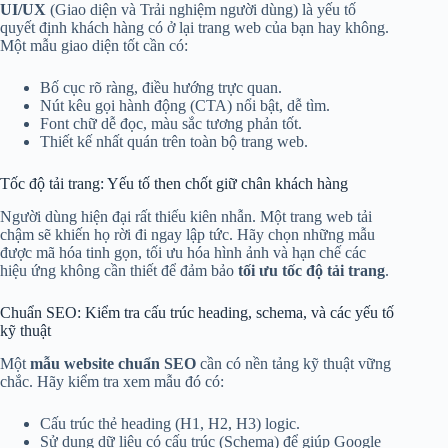
UI/UX
(Giao diện và Trải nghiệm người dùng) là yếu tố
quyết định khách hàng có ở lại trang web của bạn hay không.
Một mẫu giao diện tốt cần có:
Bố cục rõ ràng, điều hướng trực quan.
Nút kêu gọi hành động (CTA) nổi bật, dễ tìm.
Font chữ dễ đọc, màu sắc tương phản tốt.
Thiết kế nhất quán trên toàn bộ trang web.
Tốc độ tải trang: Yếu tố then chốt giữ chân khách hàng
Người dùng hiện đại rất thiếu kiên nhẫn. Một trang web tải
chậm sẽ khiến họ rời đi ngay lập tức. Hãy chọn những mẫu
được mã hóa tinh gọn, tối ưu hóa hình ảnh và hạn chế các
hiệu ứng không cần thiết để đảm bảo
tối ưu tốc độ tải trang
.
Chuẩn SEO: Kiểm tra cấu trúc heading, schema, và các yếu tố
kỹ thuật
Một
mẫu website chuẩn SEO
cần có nền tảng kỹ thuật vững
chắc. Hãy kiểm tra xem mẫu đó có:
Cấu trúc thẻ heading (H1, H2, H3) logic.
Sử dụng dữ liệu có cấu trúc (Schema) để giúp Google