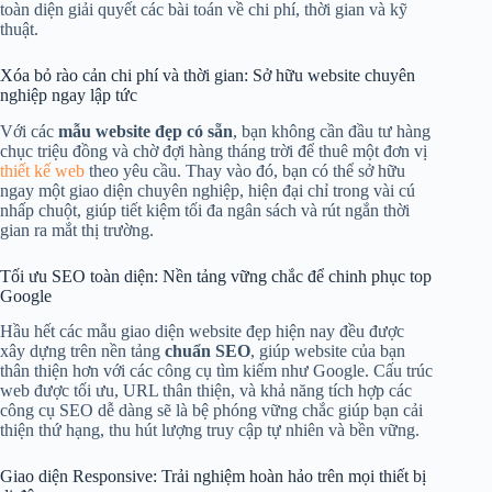
toàn diện giải quyết các bài toán về chi phí, thời gian và kỹ
thuật.
Xóa bỏ rào cản chi phí và thời gian: Sở hữu website chuyên
nghiệp ngay lập tức
Với các
mẫu website đẹp có sẵn
, bạn không cần đầu tư hàng
chục triệu đồng và chờ đợi hàng tháng trời để thuê một đơn vị
thiết kế web
theo yêu cầu. Thay vào đó, bạn có thể sở hữu
ngay một giao diện chuyên nghiệp, hiện đại chỉ trong vài cú
nhấp chuột, giúp tiết kiệm tối đa ngân sách và rút ngắn thời
gian ra mắt thị trường.
Tối ưu SEO toàn diện: Nền tảng vững chắc để chinh phục top
Google
Hầu hết các mẫu giao diện website đẹp hiện nay đều được
xây dựng trên nền tảng
chuẩn SEO
, giúp website của bạn
thân thiện hơn với các công cụ tìm kiếm như Google. Cấu trúc
web được tối ưu, URL thân thiện, và khả năng tích hợp các
công cụ SEO dễ dàng sẽ là bệ phóng vững chắc giúp bạn cải
thiện thứ hạng, thu hút lượng truy cập tự nhiên và bền vững.
Giao diện Responsive: Trải nghiệm hoàn hảo trên mọi thiết bị