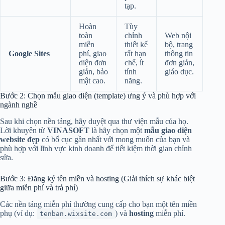
tạp.
Hoàn
Tùy
toàn
chỉnh
Web nội
miễn
thiết kế
bộ, trang
Google Sites
phí, giao
rất hạn
thông tin
diện đơn
chế, ít
đơn giản,
giản, bảo
tính
giáo dục.
mật cao.
năng.
Bước 2: Chọn mẫu giao diện (template) ưng ý và phù hợp với
ngành nghề
Sau khi chọn nền tảng, hãy duyệt qua thư viện mẫu của họ.
Lời khuyên từ
VINASOFT
là hãy chọn một
mẫu giao diện
website đẹp
có bố cục gần nhất với mong muốn của bạn và
phù hợp với lĩnh vực kinh doanh để tiết kiệm thời gian chỉnh
sửa.
Bước 3: Đăng ký tên miền và hosting (Giải thích sự khác biệt
giữa miễn phí và trả phí)
Các nền tảng miễn phí thường cung cấp cho bạn một tên miền
phụ (ví dụ:
) và
hosting
miễn phí.
tenban.wixsite.com