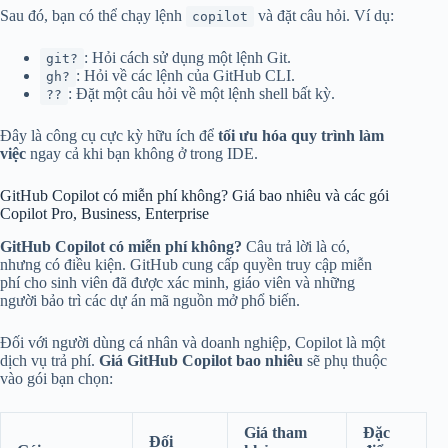
Sau đó, bạn có thể chạy lệnh
và đặt câu hỏi. Ví dụ:
copilot
: Hỏi cách sử dụng một lệnh Git.
git?
: Hỏi về các lệnh của GitHub CLI.
gh?
: Đặt một câu hỏi về một lệnh shell bất kỳ.
??
Đây là công cụ cực kỳ hữu ích để
tối ưu hóa quy trình làm
việc
ngay cả khi bạn không ở trong IDE.
GitHub Copilot có miễn phí không? Giá bao nhiêu và các gói
Copilot Pro, Business, Enterprise
GitHub Copilot có miễn phí không?
Câu trả lời là có,
nhưng có điều kiện. GitHub cung cấp quyền truy cập miễn
phí cho sinh viên đã được xác minh, giáo viên và những
người bảo trì các dự án mã nguồn mở phổ biến.
Đối với người dùng cá nhân và doanh nghiệp, Copilot là một
dịch vụ trả phí.
Giá GitHub Copilot bao nhiêu
sẽ phụ thuộc
vào gói bạn chọn:
Giá tham
Đặc
Đối