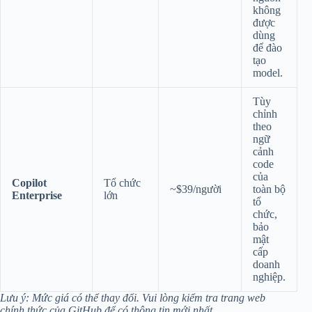
không
được
dùng
để đào
tạo
model.
Tùy
chỉnh
theo
ngữ
cảnh
code
của
Copilot
Tổ chức
~$39/người
toàn bộ
Enterprise
lớn
tổ
chức,
bảo
mật
cấp
doanh
nghiệp.
Lưu ý: Mức giá có thể thay đổi. Vui lòng kiểm tra trang web
chính thức của GitHub để có thông tin mới nhất.