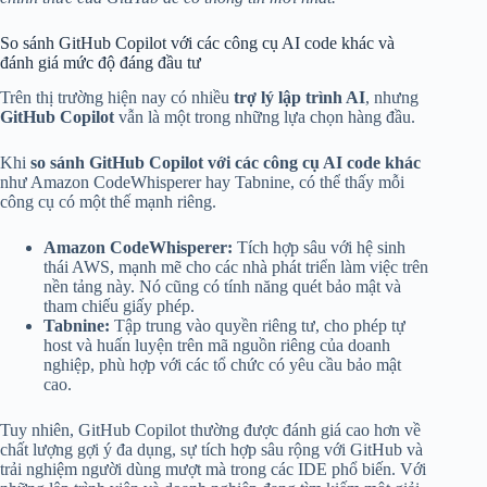
So sánh GitHub Copilot với các công cụ AI code khác và
đánh giá mức độ đáng đầu tư
Trên thị trường hiện nay có nhiều
trợ lý lập trình AI
, nhưng
GitHub Copilot
vẫn là một trong những lựa chọn hàng đầu.
Khi
so sánh GitHub Copilot với các công cụ AI code khác
như Amazon CodeWhisperer hay Tabnine, có thể thấy mỗi
công cụ có một thế mạnh riêng.
Amazon CodeWhisperer:
Tích hợp sâu với hệ sinh
thái AWS, mạnh mẽ cho các nhà phát triển làm việc trên
nền tảng này. Nó cũng có tính năng quét bảo mật và
tham chiếu giấy phép.
Tabnine:
Tập trung vào quyền riêng tư, cho phép tự
host và huấn luyện trên mã nguồn riêng của doanh
nghiệp, phù hợp với các tổ chức có yêu cầu bảo mật
cao.
Tuy nhiên, GitHub Copilot thường được đánh giá cao hơn về
chất lượng gợi ý đa dụng, sự tích hợp sâu rộng với GitHub và
trải nghiệm người dùng mượt mà trong các IDE phổ biến. Với