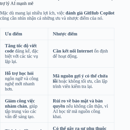
trợ lý AI mạnh mẽ
Mặc dù mang lại nhiều lợi ích, việc
đánh giá GitHub Copilot
cũng cần nhìn nhận cả những ưu và nhược điểm của nó.
Ưu điểm
Nhược điểm
Tăng tốc độ viết
code
đáng kể, đặc
Cần kết nối Internet
ổn định
biệt với các tác vụ
để hoạt động.
lặp lại.
Hỗ trợ học hỏi
Mã nguồn gợi ý có thể chứa
ngôn ngữ và công
lỗi
hoặc không tối ưu, cần lập
nghệ mới nhanh
trình viên kiểm tra lại.
hơn.
Giảm công việc
Rủi ro về bảo mật và bản
nhàm chán
, giúp
quyền
nếu không cẩn thận, vì
tập trung vào các
AI học từ mã nguồn công
vấn đề sáng tạo.
khai.
Có thể gây ra sự phụ thuộc