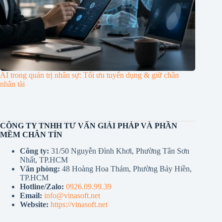
AI trong quản trị nhân sự: Tối ưu tuyển dụng & giữ chân
nhân tài
CÔNG TY TNHH TƯ VẤN GIẢI PHÁP VÀ PHẦN
MỀM CHÂN TÍN
Công ty:
31/50 Nguyễn Đình Khơi, Phường Tân Sơn
Nhất, TP.HCM
Văn phòng:
48 Hoàng Hoa Thám, Phường Bảy Hiền,
TP.HCM
Hotline/Zalo:
0926.09.99.39
Email:
info@vinasoft.net
Website:
https://vinasoft.net