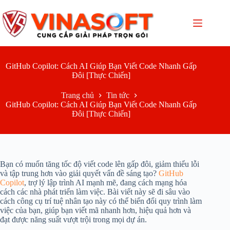
Chuyển
đến
phần
nội
dung
GitHub Copilot: Cách AI Giúp Bạn Viết Code Nhanh Gấp
Đôi [Thực Chiến]
Trang chủ
Tin tức
GitHub Copilot: Cách AI Giúp Bạn Viết Code Nhanh Gấp
Đôi [Thực Chiến]
Bạn có muốn tăng tốc độ viết code lên gấp đôi, giảm thiểu lỗi
và tập trung hơn vào giải quyết vấn đề sáng tạo?
GitHub
Copilot
, trợ lý lập trình AI mạnh mẽ, đang cách mạng hóa
cách các nhà phát triển làm việc. Bài viết này sẽ đi sâu vào
cách công cụ trí tuệ nhân tạo này có thể biến đổi quy trình làm
việc của bạn, giúp bạn viết mã nhanh hơn, hiệu quả hơn và
đạt được năng suất vượt trội trong mọi dự án.