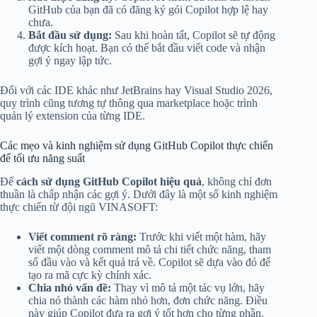
GitHub của bạn đã có đăng ký gói Copilot hợp lệ hay
chưa.
Bắt đầu sử dụng:
Sau khi hoàn tất, Copilot sẽ tự động
được kích hoạt. Bạn có thể bắt đầu viết code và nhận
gợi ý ngay lập tức.
Đối với các IDE khác như JetBrains hay Visual Studio 2026,
quy trình cũng tương tự thông qua marketplace hoặc trình
quản lý extension của từng IDE.
Các mẹo và kinh nghiệm sử dụng GitHub Copilot thực chiến
để tối ưu năng suất
Để
cách sử dụng GitHub Copilot hiệu quả
, không chỉ đơn
thuần là chấp nhận các gợi ý. Dưới đây là một số kinh nghiệm
thực chiến từ đội ngũ VINASOFT:
Viết comment rõ ràng:
Trước khi viết một hàm, hãy
viết một dòng comment mô tả chi tiết chức năng, tham
số đầu vào và kết quả trả về. Copilot sẽ dựa vào đó để
tạo ra mã cực kỳ chính xác.
Chia nhỏ vấn đề:
Thay vì mô tả một tác vụ lớn, hãy
chia nó thành các hàm nhỏ hơn, đơn chức năng. Điều
này giúp Copilot đưa ra gợi ý tốt hơn cho từng phần.