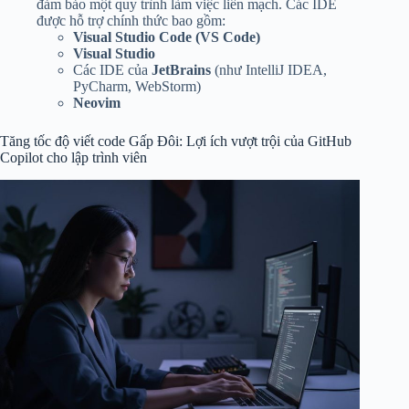
đảm bảo một quy trình làm việc liền mạch. Các IDE
được hỗ trợ chính thức bao gồm:
Visual Studio Code (VS Code)
Visual Studio
Các IDE của
JetBrains
(như IntelliJ IDEA,
PyCharm, WebStorm)
Neovim
Tăng tốc độ viết code Gấp Đôi: Lợi ích vượt trội của GitHub
Copilot cho lập trình viên