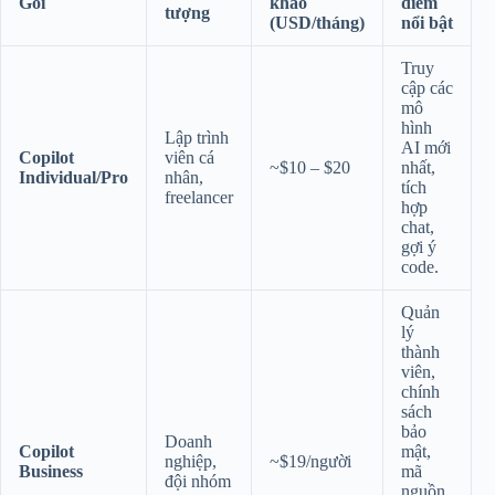
Gói
khảo
điểm
tượng
(USD/tháng)
nổi bật
Truy
cập các
mô
hình
Lập trình
AI mới
Copilot
viên cá
~$10 – $20
nhất,
Individual/Pro
nhân,
tích
freelancer
hợp
chat,
gợi ý
code.
Quản
lý
thành
viên,
chính
sách
bảo
Doanh
Copilot
mật,
nghiệp,
~$19/người
Business
mã
đội nhóm
nguồn