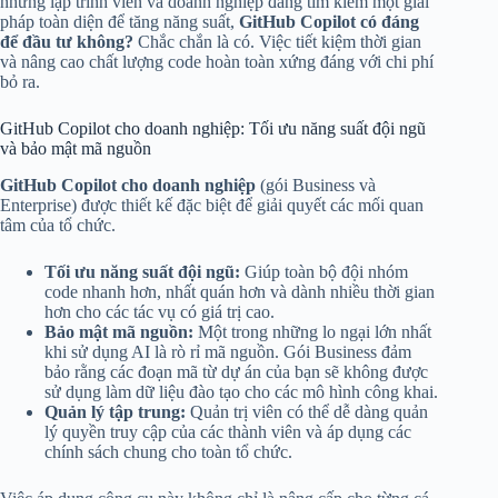
những lập trình viên và doanh nghiệp đang tìm kiếm một giải
pháp toàn diện để tăng năng suất,
GitHub Copilot có đáng
để đầu tư không?
Chắc chắn là có. Việc tiết kiệm thời gian
và nâng cao chất lượng code hoàn toàn xứng đáng với chi phí
bỏ ra.
GitHub Copilot cho doanh nghiệp: Tối ưu năng suất đội ngũ
và bảo mật mã nguồn
GitHub Copilot cho doanh nghiệp
(gói Business và
Enterprise) được thiết kế đặc biệt để giải quyết các mối quan
tâm của tổ chức.
Tối ưu năng suất đội ngũ:
Giúp toàn bộ đội nhóm
code nhanh hơn, nhất quán hơn và dành nhiều thời gian
hơn cho các tác vụ có giá trị cao.
Bảo mật mã nguồn:
Một trong những lo ngại lớn nhất
khi sử dụng AI là rò rỉ mã nguồn. Gói Business đảm
bảo rằng các đoạn mã từ dự án của bạn sẽ không được
sử dụng làm dữ liệu đào tạo cho các mô hình công khai.
Quản lý tập trung:
Quản trị viên có thể dễ dàng quản
lý quyền truy cập của các thành viên và áp dụng các
chính sách chung cho toàn tổ chức.