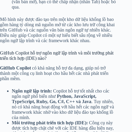
(văn bản mờ), bạn có thể chấp nhận (nhấn Tab) hoặc bỏ
qua.
Mô hình này được đào tạo trên một kho dữ liệu khổng lồ bao
gồm hàng tỷ dòng mã nguồn mở từ các kho lưu trữ công khai
trên GitHub và các nguồn văn bản ngôn ngữ tự nhiên khác.
Điều này giúp Copilot có một sự hiểu biết sâu rộng về nhiều
ngôn ngữ lập trình và các framework khác nhau.
GitHub Copilot hỗ trợ ngôn ngữ lập trình và môi trường phát
triển tích hợp (IDE) nào?
GitHub Copilot
có khả năng hỗ trợ đa dạng, giúp nó trở
thành một công cụ linh hoạt cho hầu hết các nhà phát triển
phần mềm.
Ngôn ngữ lập trình:
Copilot hỗ trợ tốt nhất cho các
ngôn ngữ phổ biến như
Python, JavaScript,
TypeScript, Ruby, Go, C#, C++ và Java
. Tuy nhiên,
nó có khả năng hoạt động với hầu hết các ngôn ngữ và
framework khác nhờ vào kho dữ liệu đào tạo khổng lồ
của mình.
Môi trường phát triển tích hợp (IDE):
Công cụ này
được tích hợp chặt chẽ với các IDE hàng đầu hiện nay,