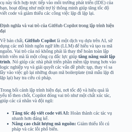
cụ này tích hợp trực tiếp vào môi trường phát triển (IDE) của
bạn, hoạt động như một trợ lý thông minh giúp tăng tốc độ
viết code và giảm thiểu các công việc lặp đi lặp lại.
Định nghĩa và vai trò của GitHub Copilot trong lập trình hiện
đại
Về bản chất,
GitHub Copilot
là một dịch vụ dựa trên AI, sử
dụng các mô hình ngôn ngữ lớn (LLM) để hiểu và tạo ra mã
nguồn. Vai trò của nó không phải là thay thế hoàn toàn lập
trình viên mà là một công cụ đắc lực giúp
tăng năng suất lập
trình
. Nó giúp các nhà phát triển phần mềm tập trung hơn vào
logic nghiệp vụ và giải quyết các vấn đề phức tạp, thay vì sa
lầy vào việc gõ lại những đoạn mã boilerplate (mã mẫu lặp đi
lặp lại) hay tra cứu cú pháp.
Trong bối cảnh lập trình hiện đại, nơi tốc độ và hiệu quả là
yếu tố then chốt, Copilot đóng vai trò như một chất xúc tác,
giúp các cá nhân và đội ngũ:
Tăng tốc độ viết code với AI:
Hoàn thành các tác vụ
nhanh hơn đáng kể.
Nâng cao chất lượng mã nguồn:
Giảm thiểu lỗi cú
pháp và các lỗi phổ biến.