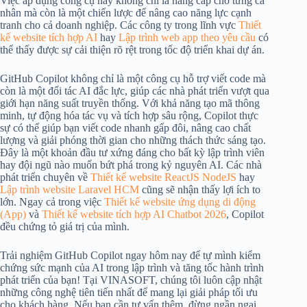
Việc áp dụng công cụ này không chỉ là nâng cấp cho từng cá
nhân mà còn là một chiến lược để nâng cao năng lực cạnh
tranh cho cả doanh nghiệp. Các công ty trong lĩnh vực
Thiết
kế website tích hợp AI
hay
Lập trình web app theo yêu cầu
có
thể thấy được sự cải thiện rõ rệt trong tốc độ triển khai dự án.
GitHub Copilot không chỉ là một công cụ hỗ trợ viết code mà
còn là một đối tác AI đắc lực, giúp các nhà phát triển vượt qua
giới hạn năng suất truyền thống. Với khả năng tạo mã thông
minh, tự động hóa tác vụ và tích hợp sâu rộng, Copilot thực
sự có thể giúp bạn viết code nhanh gấp đôi, nâng cao chất
lượng và giải phóng thời gian cho những thách thức sáng tạo.
Đây là một khoản đầu tư xứng đáng cho bất kỳ lập trình viên
hay đội ngũ nào muốn bứt phá trong kỷ nguyên AI. Các nhà
phát triển chuyên về
Thiết kế website ReactJS NodeJS
hay
Lập trình website Laravel HCM
cũng sẽ nhận thấy lợi ích to
lớn. Ngay cả trong việc
Thiết kế website ứng dụng di động
(App)
và
Thiết kế website tích hợp AI Chatbot 2026
, Copilot
đều chứng tỏ giá trị của mình.
Trải nghiệm GitHub Copilot ngay hôm nay để tự mình kiểm
chứng sức mạnh của AI trong lập trình và tăng tốc hành trình
phát triển của bạn! Tại VINASOFT, chúng tôi luôn cập nhật
những công nghệ tiên tiến nhất để mang lại giải pháp tối ưu
cho khách hàng. Nếu bạn cần tư vấn thêm, đừng ngần ngại