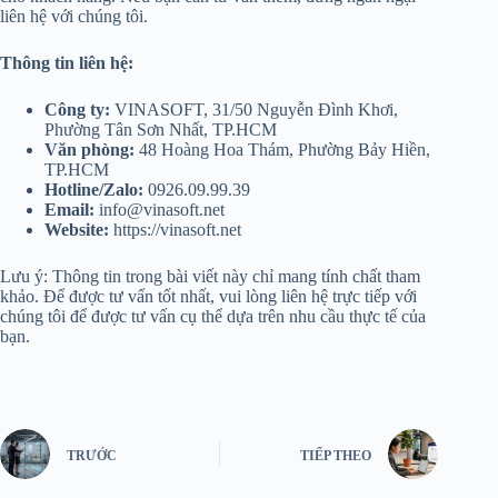
liên hệ với chúng tôi.
Thông tin liên hệ:
Công ty:
VINASOFT, 31/50 Nguyễn Đình Khơi,
Phường Tân Sơn Nhất, TP.HCM
Văn phòng:
48 Hoàng Hoa Thám, Phường Bảy Hiền,
TP.HCM
Hotline/Zalo:
0926.09.99.39
Email:
info@vinasoft.net
Website:
https://vinasoft.net
Lưu ý: Thông tin trong bài viết này chỉ mang tính chất tham
khảo. Để được tư vấn tốt nhất, vui lòng liên hệ trực tiếp với
chúng tôi để được tư vấn cụ thể dựa trên nhu cầu thực tế của
bạn.
TRƯỚC
TIẾP THEO