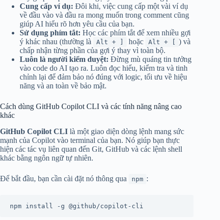
Cung cấp ví dụ:
Đôi khi, việc cung cấp một vài ví dụ
về đầu vào và đầu ra mong muốn trong comment cũng
giúp AI hiểu rõ hơn yêu cầu của bạn.
Sử dụng phím tắt:
Học các phím tắt để xem nhiều gợi
ý khác nhau (thường là
hoặc
) và
Alt + ]
Alt + [
chấp nhận từng phần của gợi ý thay vì toàn bộ.
Luôn là người kiểm duyệt:
Đừng mù quáng tin tưởng
vào code do AI tạo ra. Luôn đọc hiểu, kiểm tra và tinh
chỉnh lại để đảm bảo nó đúng với logic, tối ưu về hiệu
năng và an toàn về bảo mật.
Cách dùng GitHub Copilot CLI và các tính năng nâng cao
khác
GitHub Copilot CLI
là một giao diện dòng lệnh mang sức
mạnh của Copilot vào terminal của bạn. Nó giúp bạn thực
hiện các tác vụ liên quan đến Git, GitHub và các lệnh shell
khác bằng ngôn ngữ tự nhiên.
Để bắt đầu, bạn cần cài đặt nó thông qua
:
npm