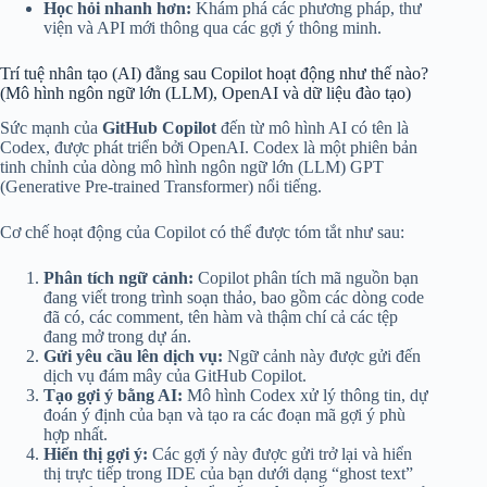
Học hỏi nhanh hơn:
Khám phá các phương pháp, thư
viện và API mới thông qua các gợi ý thông minh.
Trí tuệ nhân tạo (AI) đằng sau Copilot hoạt động như thế nào?
(Mô hình ngôn ngữ lớn (LLM), OpenAI và dữ liệu đào tạo)
Sức mạnh của
GitHub Copilot
đến từ mô hình AI có tên là
Codex, được phát triển bởi OpenAI. Codex là một phiên bản
tinh chỉnh của dòng mô hình ngôn ngữ lớn (LLM) GPT
(Generative Pre-trained Transformer) nổi tiếng.
Cơ chế hoạt động của Copilot có thể được tóm tắt như sau:
Phân tích ngữ cảnh:
Copilot phân tích mã nguồn bạn
đang viết trong trình soạn thảo, bao gồm các dòng code
đã có, các comment, tên hàm và thậm chí cả các tệp
đang mở trong dự án.
Gửi yêu cầu lên dịch vụ:
Ngữ cảnh này được gửi đến
dịch vụ đám mây của GitHub Copilot.
Tạo gợi ý bằng AI:
Mô hình Codex xử lý thông tin, dự
đoán ý định của bạn và tạo ra các đoạn mã gợi ý phù
hợp nhất.
Hiển thị gợi ý:
Các gợi ý này được gửi trở lại và hiển
thị trực tiếp trong IDE của bạn dưới dạng “ghost text”