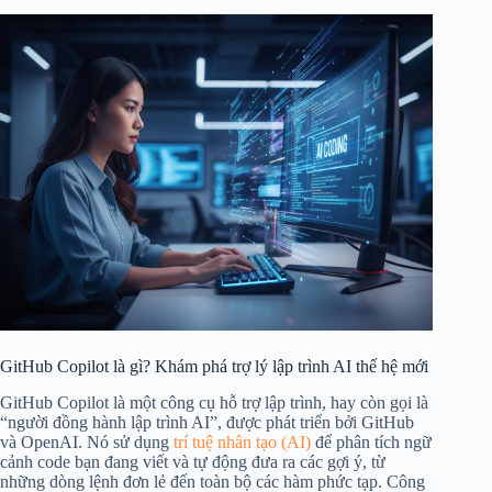
GitHub Copilot là gì? Khám phá trợ lý lập trình AI thế hệ mới
GitHub Copilot là một công cụ hỗ trợ lập trình, hay còn gọi là
“người đồng hành lập trình AI”, được phát triển bởi GitHub
và OpenAI. Nó sử dụng
trí tuệ nhân tạo (AI)
để phân tích ngữ
cảnh code bạn đang viết và tự động đưa ra các gợi ý, từ
những dòng lệnh đơn lẻ đến toàn bộ các hàm phức tạp. Công