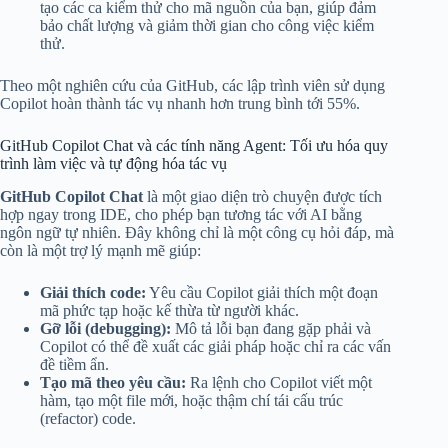
tạo các ca kiểm thử cho mã nguồn của bạn, giúp đảm
bảo chất lượng và giảm thời gian cho công việc kiểm
thử.
Theo một nghiên cứu của GitHub, các lập trình viên sử dụng
Copilot hoàn thành tác vụ nhanh hơn trung bình tới 55%.
GitHub Copilot Chat và các tính năng Agent: Tối ưu hóa quy
trình làm việc và tự động hóa tác vụ
GitHub Copilot Chat
là một giao diện trò chuyện được tích
hợp ngay trong IDE, cho phép bạn tương tác với AI bằng
ngôn ngữ tự nhiên. Đây không chỉ là một công cụ hỏi đáp, mà
còn là một trợ lý mạnh mẽ giúp:
Giải thích code:
Yêu cầu Copilot giải thích một đoạn
mã phức tạp hoặc kế thừa từ người khác.
Gỡ lỗi (debugging):
Mô tả lỗi bạn đang gặp phải và
Copilot có thể đề xuất các giải pháp hoặc chỉ ra các vấn
đề tiềm ẩn.
Tạo mã theo yêu cầu:
Ra lệnh cho Copilot viết một
hàm, tạo một file mới, hoặc thậm chí tái cấu trúc
(refactor) code.