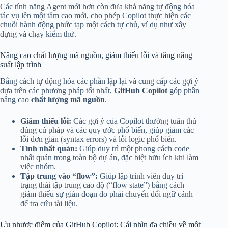
Các tính năng Agent mới hơn còn đưa khả năng tự động hóa
tác vụ lên một tầm cao mới, cho phép Copilot thực hiện các
chuỗi hành động phức tạp một cách tự chủ, ví dụ như xây
dựng và chạy kiểm thử.
Nâng cao chất lượng mã nguồn, giảm thiểu lỗi và tăng năng
suất lập trình
Bằng cách tự động hóa các phần lặp lại và cung cấp các gợi ý
dựa trên các phương pháp tốt nhất,
GitHub Copilot
góp phần
nâng cao
chất lượng mã nguồn
.
Giảm thiểu lỗi:
Các gợi ý của Copilot thường tuân thủ
đúng cú pháp và các quy ước phổ biến, giúp giảm các
lỗi đơn giản (syntax errors) và lỗi logic phổ biến.
Tính nhất quán:
Giúp duy trì một phong cách code
nhất quán trong toàn bộ dự án, đặc biệt hữu ích khi làm
việc nhóm.
Tập trung vào “flow”:
Giúp lập trình viên duy trì
trạng thái tập trung cao độ (“flow state”) bằng cách
giảm thiểu sự gián đoạn do phải chuyển đổi ngữ cảnh
để tra cứu tài liệu.
Ưu nhược điểm của GitHub Copilot: Cái nhìn đa chiều về một