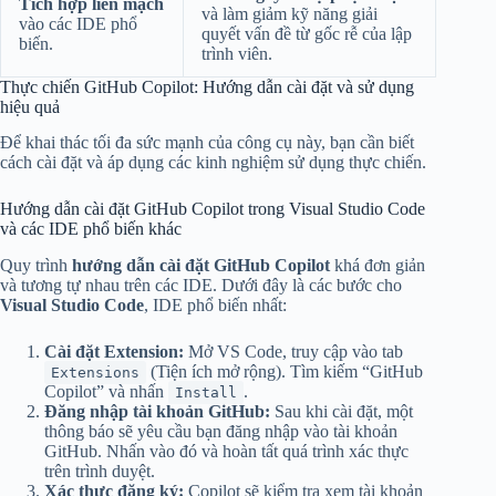
Tích hợp liền mạch
và làm giảm kỹ năng giải
vào các IDE phổ
quyết vấn đề từ gốc rễ của lập
biến.
trình viên.
Thực chiến GitHub Copilot: Hướng dẫn cài đặt và sử dụng
hiệu quả
Để khai thác tối đa sức mạnh của công cụ này, bạn cần biết
cách cài đặt và áp dụng các kinh nghiệm sử dụng thực chiến.
Hướng dẫn cài đặt GitHub Copilot trong Visual Studio Code
và các IDE phổ biến khác
Quy trình
hướng dẫn cài đặt GitHub Copilot
khá đơn giản
và tương tự nhau trên các IDE. Dưới đây là các bước cho
Visual Studio Code
, IDE phổ biến nhất:
Cài đặt Extension:
Mở VS Code, truy cập vào tab
(Tiện ích mở rộng). Tìm kiếm “GitHub
Extensions
Copilot” và nhấn
.
Install
Đăng nhập tài khoản GitHub:
Sau khi cài đặt, một
thông báo sẽ yêu cầu bạn đăng nhập vào tài khoản
GitHub. Nhấn vào đó và hoàn tất quá trình xác thực
trên trình duyệt.
Xác thực đăng ký:
Copilot sẽ kiểm tra xem tài khoản