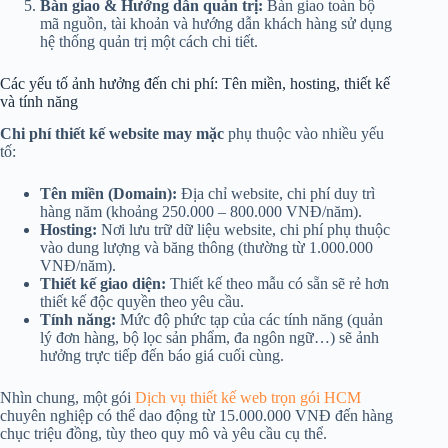
Bàn giao & Hướng dẫn quản trị:
Bàn giao toàn bộ
mã nguồn, tài khoản và hướng dẫn khách hàng sử dụng
hệ thống quản trị một cách chi tiết.
Các yếu tố ảnh hưởng đến chi phí: Tên miền, hosting, thiết kế
và tính năng
Chi phí thiết kế website may mặc
phụ thuộc vào nhiều yếu
tố:
Tên miền (Domain):
Địa chỉ website, chi phí duy trì
hàng năm (khoảng 250.000 – 800.000 VNĐ/năm).
Hosting:
Nơi lưu trữ dữ liệu website, chi phí phụ thuộc
vào dung lượng và băng thông (thường từ 1.000.000
VNĐ/năm).
Thiết kế giao diện:
Thiết kế theo mẫu có sẵn sẽ rẻ hơn
thiết kế độc quyền theo yêu cầu.
Tính năng:
Mức độ phức tạp của các tính năng (quản
lý đơn hàng, bộ lọc sản phẩm, đa ngôn ngữ…) sẽ ảnh
hưởng trực tiếp đến báo giá cuối cùng.
Nhìn chung, một gói
Dịch vụ thiết kế web trọn gói HCM
chuyên nghiệp có thể dao động từ 15.000.000 VNĐ đến hàng
chục triệu đồng, tùy theo quy mô và yêu cầu cụ thể.