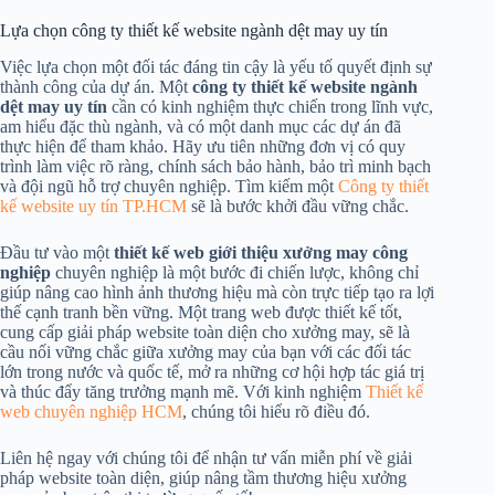
Lựa chọn công ty thiết kế website ngành dệt may uy tín
Việc lựa chọn một đối tác đáng tin cậy là yếu tố quyết định sự
thành công của dự án. Một
công ty thiết kế website ngành
dệt may uy tín
cần có kinh nghiệm thực chiến trong lĩnh vực,
am hiểu đặc thù ngành, và có một danh mục các dự án đã
thực hiện để tham khảo. Hãy ưu tiên những đơn vị có quy
trình làm việc rõ ràng, chính sách bảo hành, bảo trì minh bạch
và đội ngũ hỗ trợ chuyên nghiệp. Tìm kiếm một
Công ty thiết
kế website uy tín TP.HCM
sẽ là bước khởi đầu vững chắc.
Đầu tư vào một
thiết kế web giới thiệu xưởng may công
nghiệp
chuyên nghiệp là một bước đi chiến lược, không chỉ
giúp nâng cao hình ảnh thương hiệu mà còn trực tiếp tạo ra lợi
thế cạnh tranh bền vững. Một trang web được thiết kế tốt,
cung cấp giải pháp website toàn diện cho xưởng may, sẽ là
cầu nối vững chắc giữa xưởng may của bạn với các đối tác
lớn trong nước và quốc tế, mở ra những cơ hội hợp tác giá trị
và thúc đẩy tăng trưởng mạnh mẽ. Với kinh nghiệm
Thiết kế
web chuyên nghiệp HCM
, chúng tôi hiểu rõ điều đó.
Liên hệ ngay với chúng tôi để nhận tư vấn miễn phí về giải
pháp website toàn diện, giúp nâng tầm thương hiệu xưởng