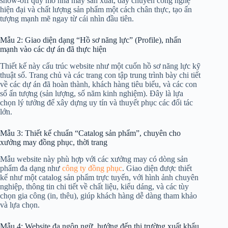
show-off quy mô nhà máy sản xuất, dây chuyền công nghệ
hiện đại và chất lượng sản phẩm một cách chân thực, tạo ấn
tượng mạnh mẽ ngay từ cái nhìn đầu tiên.
Mẫu 2: Giao diện dạng “Hồ sơ năng lực” (Profile), nhấn
mạnh vào các dự án đã thực hiện
Thiết kế này cấu trúc website như một cuốn hồ sơ năng lực kỹ
thuật số. Trang chủ và các trang con tập trung trình bày chi tiết
về các dự án đã hoàn thành, khách hàng tiêu biểu, và các con
số ấn tượng (sản lượng, số năm kinh nghiệm). Đây là lựa
chọn lý tưởng để xây dựng uy tín và thuyết phục các đối tác
lớn.
Mẫu 3: Thiết kế chuẩn “Catalog sản phẩm”, chuyên cho
xưởng may đồng phục, thời trang
Mẫu website này phù hợp với các xưởng may có dòng sản
phẩm đa dạng như
công ty đồng phục
. Giao diện được thiết
kế như một catalog sản phẩm trực tuyến, với hình ảnh chuyên
nghiệp, thông tin chi tiết về chất liệu, kiểu dáng, và các tùy
chọn gia công (in, thêu), giúp khách hàng dễ dàng tham khảo
và lựa chọn.
Mẫu 4: Website đa ngôn ngữ, hướng đến thị trường xuất khẩu