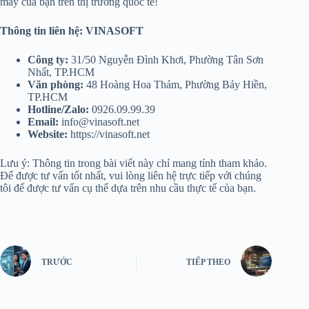
may của bạn trên thị trường quốc tế!
Thông tin liên hệ: VINASOFT
Công ty:
31/50 Nguyễn Đình Khơi, Phường Tân Sơn
Nhất, TP.HCM
Văn phòng:
48 Hoàng Hoa Thám, Phường Bảy Hiền,
TP.HCM
Hotline/Zalo:
0926.09.99.39
Email:
info@vinasoft.net
Website:
https://vinasoft.net
Lưu ý: Thông tin trong bài viết này chỉ mang tính tham khảo.
Để được tư vấn tốt nhất, vui lòng liên hệ trực tiếp với chúng
tôi để được tư vấn cụ thể dựa trên nhu cầu thực tế của bạn.
TRƯỚC
TIẾP THEO