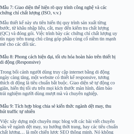
Mẫu 7: Giao diện thể hiện rõ quy trình công nghệ và các
chứng chỉ chất lượng (ISO, v.v.)
Mẫu thiết kế này ưu tiên hiển thị quy trình sản xuất từng
bước, từ khâu nhập liệu, cắt, may đến kiểm tra chất lượng
(QC) và đóng gói. Việc trình bày các chứng chỉ chất lượng uy
tín ngay trên trang chủ cũng góp phần củng cố niềm tin mạnh
mẽ cho các đối tác.
Mẫu 8: Phong cách hiện đại, tối ưu hóa hoàn hảo trên thiết bị
di động (Responsive)
Trong bối cảnh người dùng truy cập internet bằng di động
ngày càng tăng, một website có thiết kế responsive, tương
thích di động là tiêu chuẩn bắt buộc. Giao diện sẽ tự động co
giãn, hiển thị tối ưu trên mọi kích thước màn hình, đảm bảo
trải nghiệm người dùng mượt mà và chuyên nghiệp.
Mẫu 9: Tích hợp blog chia sẻ kiến thức ngành dệt may, thu
hút traffic tự nhiên
Việc xây dựng một chuyên mục blog với các bài viết chuyên
sâu về ngành dệt may, xu hướng thời trang, hay các tiêu chuẩn
chất lượng… là một chiến lược SEO thông minh. Nó không