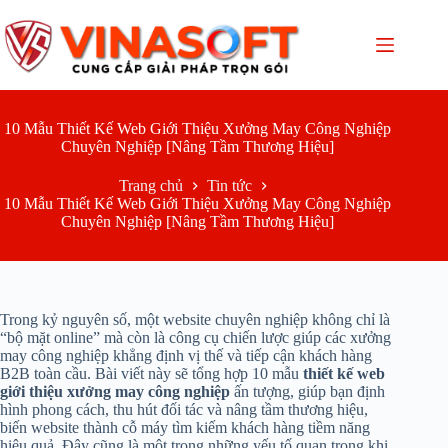
Chuyển
đến
phần
nội
dung
10 Mẫu Thiết Kế Web Giới Thiệu Xưởng May Công Nghiệp
Chuyên Nghiệp [Nâng Tầm Thương Hiệu]
Trang chủ
Tin tức
10 Mẫu Thiết Kế Web Giới Thiệu Xưởng May Công Nghiệp
Chuyên Nghiệp [Nâng Tầm Thương Hiệu]
Trong kỷ nguyên số, một website chuyên nghiệp không chỉ là
“bộ mặt online” mà còn là công cụ chiến lược giúp các xưởng
may công nghiệp khẳng định vị thế và tiếp cận khách hàng
B2B toàn cầu. Bài viết này sẽ tổng hợp 10 mẫu
thiết kế web
giới thiệu xưởng may công nghiệp
ấn tượng, giúp bạn định
hình phong cách, thu hút đối tác và nâng tầm thương hiệu,
biến website thành cỗ máy tìm kiếm khách hàng tiềm năng
hiệu quả. Đây cũng là một trong những yếu tố quan trọng khi