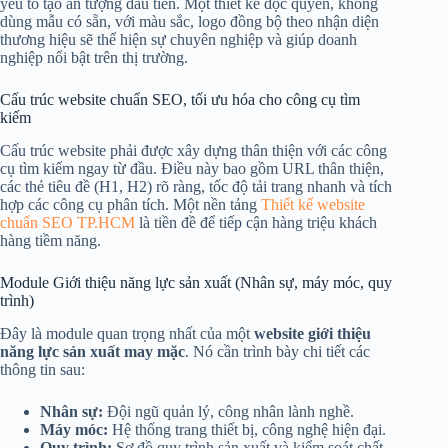
yếu tố tạo ấn tượng đầu tiên. Một thiết kế độc quyền, không
dùng mẫu có sẵn, với màu sắc, logo đồng bộ theo nhận diện
thương hiệu sẽ thể hiện sự chuyên nghiệp và giúp doanh
nghiệp nổi bật trên thị trường.
Cấu trúc website chuẩn SEO, tối ưu hóa cho công cụ tìm
kiếm
Cấu trúc website phải được xây dựng thân thiện với các công
cụ tìm kiếm ngay từ đầu. Điều này bao gồm URL thân thiện,
các thẻ tiêu đề (H1, H2) rõ ràng, tốc độ tải trang nhanh và tích
hợp các công cụ phân tích. Một nền tảng
Thiết kế website
chuẩn SEO TP.HCM
là tiền đề để tiếp cận hàng triệu khách
hàng tiềm năng.
Module Giới thiệu năng lực sản xuất (Nhân sự, máy móc, quy
trình)
Đây là module quan trọng nhất của một
website giới thiệu
năng lực sản xuất may mặc
. Nó cần trình bày chi tiết các
thông tin sau:
Nhân sự:
Đội ngũ quản lý, công nhân lành nghề.
Máy móc:
Hệ thống trang thiết bị, công nghệ hiện đại.
Quy trình:
Sơ đồ quy trình sản xuất và kiểm soát chất