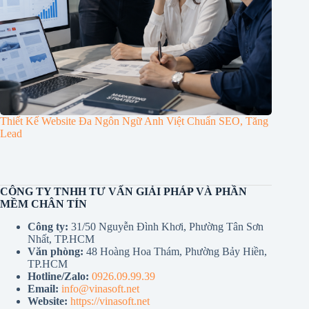
Thiết Kế Website Đa Ngôn Ngữ Anh Việt Chuẩn SEO, Tăng
Lead
CÔNG TY TNHH TƯ VẤN GIẢI PHÁP VÀ PHẦN
MỀM CHÂN TÍN
Công ty:
31/50 Nguyễn Đình Khơi, Phường Tân Sơn
Nhất, TP.HCM
Văn phòng:
48 Hoàng Hoa Thám, Phường Bảy Hiền,
TP.HCM
Hotline/Zalo:
0926.09.99.39
Email:
info@vinasoft.net
Website:
https://vinasoft.net