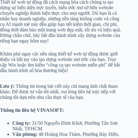
Thiết kế web tự động đã cách mạng hóa cách chúng ta tạo
dựng sự hiện diện trực tuyến, biến ước mơ sở hữu website
chuyên nghiệp thành hiện thực cho mọi người. Dù bạn là cá
nhân hay doanh nghiệp, những nền tảng không code và công
cụ AI mạnh mẽ này đều giúp bạn tiết kiệm thời gian, chi phí,
đồng thời đảm bảo một trang web đẹp mắt, tối ưu và hiệu quả.
Đừng chần chừ, hãy bắt đầu hành trình xây dựng website của
riêng bạn ngay hôm nay!
Khám phá ngay các nền tảng thiết kế web tự động được giới
thiệu và bắt tay vào tạo dựng website mơ ước của bạn. Truy
cập Wix hoặc tìm kiếm “công cụ tạo website miễn phí” để bắt
đầu hành trình số hóa thương hiệu!
Lưu ý:
Thông tin trong bài viết này chỉ mang tính chất tham
khảo. Để được tư vấn tốt nhất, vui lòng liên hệ trực tiếp với
chúng tôi dựa trên nhu cầu thực tế của bạn.
Thông tin liên hệ VINASOFT:
Công ty:
31/50 Nguyễn Đình Khơi, Phường Tân Sơn
Nhất, TP.HCM
Văn phòng:
48 Hoàng Hoa Thám, Phường Bảy Hiền,