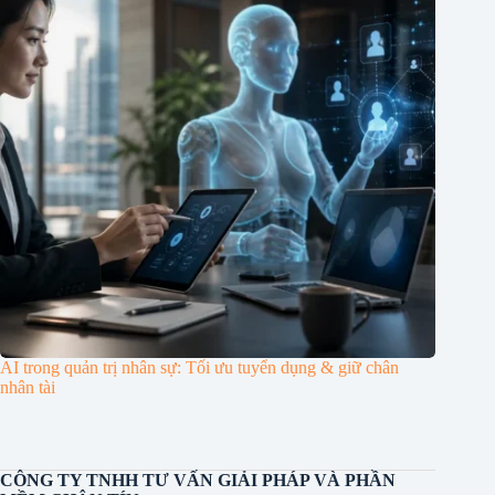
AI trong quản trị nhân sự: Tối ưu tuyển dụng & giữ chân
nhân tài
CÔNG TY TNHH TƯ VẤN GIẢI PHÁP VÀ PHẦN