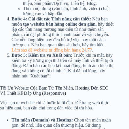
thiệu, Sản phẩm/Dịch vụ, Liên hệ, Blog.
Thêm nội dung (văn bản, hình ảnh, video) chất
lượng cao và hấp dẫn.
Bước 4: Cài đặt các Tính năng cần thiết:
Nếu bạn
muốn
tạo website bán hàng online đơn giản
, hãy thiết
lập các tính năng thương mại điện tử như thêm sản
phẩm, cài đặt phương thức thanh toán và vận chuyển.
Các nền tảng hiện nay đều hỗ trợ việc này một cách
trực quan. Nếu bạn quan tâm sâu hơn, hãy tìm hiểu
Làm sao để website tự động bán hàng 24/7?
.
Bước 5: Kiểm tra và Xuất bản:
Trước khi ra mắt, hãy
kiểm tra kỹ lưỡng mọi thứ trên cả máy tính và thiết bị di
động. Đảm bảo các liên kết hoạt động, hình ảnh hiển thị
đúng và không có lỗi chính tả. Khi đã hài lòng, hãy
nhấn nút “Xuất bản”!
Tối Ưu Website Của Bạn: Từ Tên Miền, Hosting Đến SEO
Và Thiết Kế Đáp Ứng (Responsive)
Việc tạo ra website chỉ là bước khởi đầu. Để trang web thực
sự hiệu quả, bạn cần chú trọng đến việc tối ưu hóa.
Tên miền (Domain) và Hosting:
Chọn tên miền ngắn
gọn, dễ nhớ, liên quan đến thương hiệu. Sử dụng