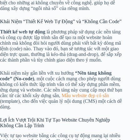
biệt cho những ai không chuyên về công nghệ, giúp họ dễ
dàng xây dựng “ngôi nhà số” của riêng mình.
Khái Niệm “Thiết Kế Web Tự Động” và “Không Cần Code”
Thiết kế web tự động
là phương pháp sử dụng các nền tảng
và công cụ được lập trình sẵn để tạo ra một website hoàn
chỉnh mà không đòi hỏi người dùng phải viết bất kỳ dòng mã
lệnh (code) nào. Thay vào đó, bạn sẽ tương tác với một giao
diện trực quan, thường là kéo-thả (drag-and-drop), để sắp xếp
các thành phần và tùy chỉnh giao diện theo ý muốn.
Khái niệm này gắn liền với xu hướng
“Nền tảng không
code” (No-code)
, một cuộc cách mạng cho phép người dùng
không có kiến thức lập trình vẫn có thể xây dựng phần mềm,
ứng dụng và website. Các nền tảng này cung cấp mọi thứ bạn
cần: từ các khối xây dựng sẵn,
Mẫu website đẹp có sẵn
(template), cho đến việc quản lý nội dung (CMS) một cách dễ
dàng.
Lợi Ích Vượt Trội Khi Tự Tạo Website Chuyên Nghiệp
Không Cần Lập Trình
Việc tự tạo website bằng các công cụ tự động mang lại nhiều