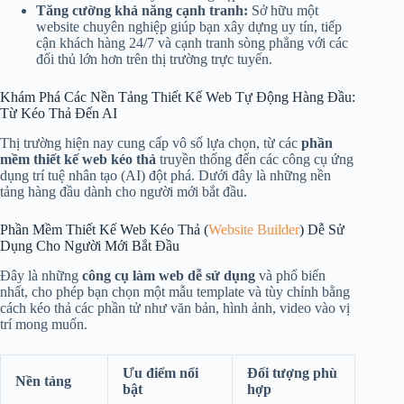
Tăng cường khả năng cạnh tranh:
Sở hữu một
website chuyên nghiệp giúp bạn xây dựng uy tín, tiếp
cận khách hàng 24/7 và cạnh tranh sòng phẳng với các
đối thủ lớn hơn trên thị trường trực tuyến.
Khám Phá Các Nền Tảng Thiết Kế Web Tự Động Hàng Đầu:
Từ Kéo Thả Đến AI
Thị trường hiện nay cung cấp vô số lựa chọn, từ các
phần
mềm thiết kế web kéo thả
truyền thống đến các công cụ ứng
dụng trí tuệ nhân tạo (AI) đột phá. Dưới đây là những nền
tảng hàng đầu dành cho người mới bắt đầu.
Phần Mềm Thiết Kế Web Kéo Thả (
Website Builder
) Dễ Sử
Dụng Cho Người Mới Bắt Đầu
Đây là những
công cụ làm web dễ sử dụng
và phổ biến
nhất, cho phép bạn chọn một mẫu template và tùy chỉnh bằng
cách kéo thả các phần tử như văn bản, hình ảnh, video vào vị
trí mong muốn.
Ưu điểm nổi
Đối tượng phù
Nền tảng
bật
hợp