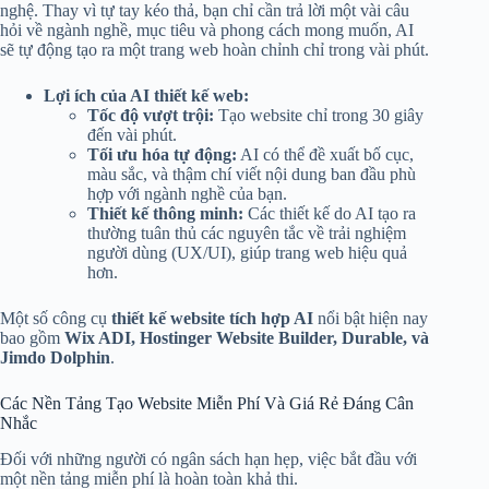
nghệ. Thay vì tự tay kéo thả, bạn chỉ cần trả lời một vài câu
hỏi về ngành nghề, mục tiêu và phong cách mong muốn, AI
sẽ tự động tạo ra một trang web hoàn chỉnh chỉ trong vài phút.
Lợi ích của AI thiết kế web:
Tốc độ vượt trội:
Tạo website chỉ trong 30 giây
đến vài phút.
Tối ưu hóa tự động:
AI có thể đề xuất bố cục,
màu sắc, và thậm chí viết nội dung ban đầu phù
hợp với ngành nghề của bạn.
Thiết kế thông minh:
Các thiết kế do AI tạo ra
thường tuân thủ các nguyên tắc về trải nghiệm
người dùng (UX/UI), giúp trang web hiệu quả
hơn.
Một số công cụ
thiết kế website tích hợp AI
nổi bật hiện nay
bao gồm
Wix ADI, Hostinger Website Builder, Durable, và
Jimdo Dolphin
.
Các Nền Tảng Tạo Website Miễn Phí Và Giá Rẻ Đáng Cân
Nhắc
Đối với những người có ngân sách hạn hẹp, việc bắt đầu với
một nền tảng miễn phí là hoàn toàn khả thi.