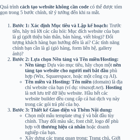
Quá trình
cách tạo website không cần code
có thể được tóm
gọn trong 5 bước chính, từ ý tưởng đến khi ra mắt.
Bước 1: Xác định Mục tiêu và Lập kế hoạch:
Trước
tiên, hãy trả lời các câu hỏi: Mục đích website của bạn
là gì (giới thiệu bản thân, bán hàng, viết blog)? Đối
tượng khách hàng bạn hướng đến là ai? Các tính năng
chính bạn cần là gì (giỏ hàng, form liên hệ, gallery
ảnh)?
Bước 2: Lựa chọn Nền tảng và Tên miền/Hosting:
Nền tảng:
Dựa vào mục tiêu, hãy chọn một
nền
tảng tạo website cho người mới bắt đầu
phù
hợp (Wix, Squarespace, hoặc một công cụ AI).
Tên miền và Hosting:
Tên miền
(domain) là địa
chỉ website của bạn (ví dụ:
vinasoft.net
).
Hosting
là nơi lưu trữ dữ liệu website. Hầu hết các
website builder đều cung cấp cả hai dịch vụ này
trong các gói trả phí của họ.
Bước 3: Thiết kế Giao diện và Thêm Nội dung:
Chọn một mẫu template ưng ý và bắt đầu tùy
chỉnh. Thay đổi màu sắc, font chữ, logo để phù
hợp với
thương hiệu cá nhân
hoặc doanh
nghiệp của bạn.
Xây dựng các trang quan trọng: Trang chủ, Giới