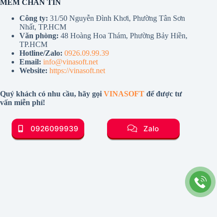
MỀM CHÂN TÍN
Công ty:
31/50 Nguyễn Đình Khơi, Phường Tân Sơn
Nhất, TP.HCM
Văn phòng:
48 Hoàng Hoa Thám, Phường Bảy Hiền,
TP.HCM
Hotline/Zalo:
0926.09.99.39
Email:
info@vinasoft.net
Website:
https://vinasoft.net
Quý khách có nhu cầu, hãy gọi
VINASOFT
để được tư
vấn miễn phí!
0926099939
Zalo