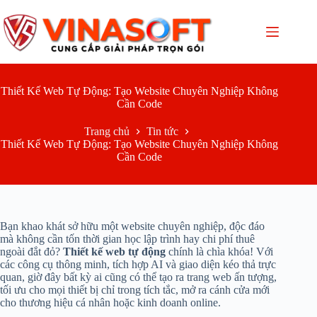
Chuyển
đến
phần
nội
dung
Thiết Kế Web Tự Động: Tạo Website Chuyên Nghiệp Không
Cần Code
Trang chủ
Tin tức
Thiết Kế Web Tự Động: Tạo Website Chuyên Nghiệp Không
Cần Code
Bạn khao khát sở hữu một website chuyên nghiệp, độc đáo
mà không cần tốn thời gian học lập trình hay chi phí thuê
ngoài đắt đỏ?
Thiết kế web tự động
chính là chìa khóa! Với
các công cụ thông minh, tích hợp AI và giao diện kéo thả trực
quan, giờ đây bất kỳ ai cũng có thể tạo ra trang web ấn tượng,
tối ưu cho mọi thiết bị chỉ trong tích tắc, mở ra cánh cửa mới
cho thương hiệu cá nhân hoặc kinh doanh online.