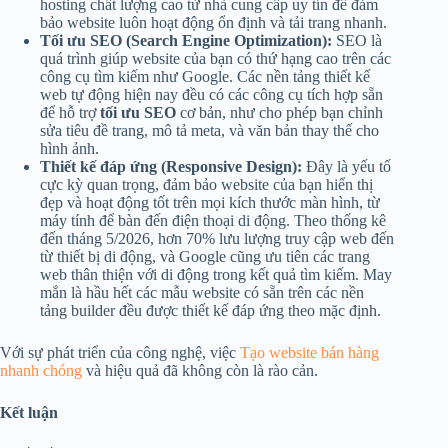
hosting chất lượng cao từ nhà cung cấp uy tín để đảm
bảo website luôn hoạt động ổn định và tải trang nhanh.
Tối ưu SEO (Search Engine Optimization):
SEO là
quá trình giúp website của bạn có thứ hạng cao trên các
công cụ tìm kiếm như Google. Các nền tảng thiết kế
web tự động hiện nay đều có các công cụ tích hợp sẵn
để hỗ trợ
tối ưu SEO
cơ bản, như cho phép bạn chỉnh
sửa tiêu đề trang, mô tả meta, và văn bản thay thế cho
hình ảnh.
Thiết kế đáp ứng (Responsive Design):
Đây là yếu tố
cực kỳ quan trọng, đảm bảo website của bạn hiển thị
đẹp và hoạt động tốt trên mọi kích thước màn hình, từ
máy tính để bàn đến điện thoại di động. Theo thống kê
đến tháng 5/2026, hơn 70% lưu lượng truy cập web đến
từ thiết bị di động, và Google cũng ưu tiên các trang
web thân thiện với di động trong kết quả tìm kiếm. May
mắn là hầu hết các mẫu website có sẵn trên các nền
tảng builder đều được thiết kế đáp ứng theo mặc định.
Với sự phát triển của công nghệ, việc
Tạo website bán hàng
nhanh chóng
và hiệu quả đã không còn là rào cản.
Kết luận