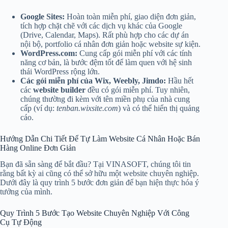
Google Sites:
Hoàn toàn miễn phí, giao diện đơn giản,
tích hợp chặt chẽ với các dịch vụ khác của Google
(Drive, Calendar, Maps). Rất phù hợp cho các dự án
nội bộ, portfolio cá nhân đơn giản hoặc website sự kiện.
WordPress.com:
Cung cấp gói miễn phí với các tính
năng cơ bản, là bước đệm tốt để làm quen với hệ sinh
thái WordPress rộng lớn.
Các gói miễn phí của Wix, Weebly, Jimdo:
Hầu hết
các
website builder
đều có gói miễn phí. Tuy nhiên,
chúng thường đi kèm với tên miền phụ của nhà cung
cấp (ví dụ:
tenban.wixsite.com
) và có thể hiển thị quảng
cáo.
Hướng Dẫn Chi Tiết Để Tự Làm Website Cá Nhân Hoặc Bán
Hàng Online Đơn Giản
Bạn đã sẵn sàng để bắt đầu? Tại VINASOFT, chúng tôi tin
rằng bất kỳ ai cũng có thể sở hữu một website chuyên nghiệp.
Dưới đây là quy trình 5 bước đơn giản để bạn hiện thực hóa ý
tưởng của mình.
Quy Trình 5 Bước Tạo Website Chuyên Nghiệp Với Công
Cụ Tự Động