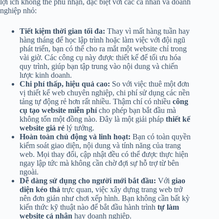
lợi ích không thể phủ nhận, đặc biệt với các cá nhân và doanh
nghiệp nhỏ:
Tiết kiệm thời gian tối đa:
Thay vì mất hàng tuần hay
hàng tháng để học lập trình hoặc làm việc với đội ngũ
phát triển, bạn có thể cho ra mắt một website chỉ trong
vài giờ. Các công cụ này được thiết kế để tối ưu hóa
quy trình, giúp bạn tập trung vào nội dung và chiến
lược kinh doanh.
Chi phí thấp, hiệu quả cao:
So với việc thuê một đơn
vị thiết kế web chuyên nghiệp, chi phí sử dụng các nền
tảng tự động rẻ hơn rất nhiều. Thậm chí có nhiều
công
cụ tạo website miễn phí
cho phép bạn bắt đầu mà
không tốn một đồng nào. Đây là một giải pháp
thiết kế
website giá rẻ
lý tưởng.
Hoàn toàn chủ động và linh hoạt:
Bạn có toàn quyền
kiểm soát giao diện, nội dung và tính năng của trang
web. Mọi thay đổi, cập nhật đều có thể được thực hiện
ngay lập tức mà không cần chờ đợi sự hỗ trợ từ bên
ngoài.
Dễ dàng sử dụng cho người mới bắt đầu:
Với
giao
diện kéo thả
trực quan, việc xây dựng trang web trở
nên đơn giản như chơi xếp hình. Bạn không cần bất kỳ
kiến thức kỹ thuật nào để bắt đầu hành trình
tự làm
website cá nhân
hay doanh nghiệp.