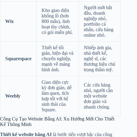
Người mới bắt
Kho giao diện
đầu, doanh
khổng lồ (hơn
nghiệp nhỏ,
Wix
800 mẫu), linh
portfolio cá
hoạt tùy chỉnh,
nhân, cửa hàng
có gói miễn phí.
online nhỏ.
Thiết kế tối
Nhiếp ảnh gia,
giản, hiện đại và
nhà thiết kế,
Squarespace
chuyên nghiệp,
nghệ sĩ, các
mạnh về mảng
thương hiệu chú
hình ảnh.
trọng thẩm mỹ.
Giao diện cực
Các cửa hàng
kỳ đơn giản, dễ
nhỏ, người cần
làm quen, tích
Weebly
một website
hợp tốt với hệ
đơn giản và
sinh thái của
nhanh chóng.
Square.
Công Cụ Tạo Website Bằng AI: Xu Hướng Mới Cho Thiết
Kế Thông Minh
Thiết kế website bằng AI
là bước tiến vượt bậc của công