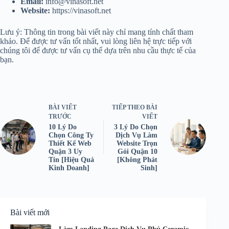
Email:
info@vinasoft.net
Website:
https://vinasoft.net
Lưu ý: Thông tin trong bài viết này chỉ mang tính chất tham
khảo. Để được tư vấn tốt nhất, vui lòng liên hệ trực tiếp với
chúng tôi để được tư vấn cụ thể dựa trên nhu cầu thực tế của
bạn.
BÀI VIẾT
TIẾP THEO
BÀI
TRƯỚC
VIẾT
10 Lý Do
3 Lý Do Chọn
Chọn Công Ty
Dịch Vụ Làm
Thiết Kế Web
Website Trọn
Quận 3 Uy
Gói Quận 10
Tín [Hiệu Quả
[Không Phát
Kinh Doanh]
Sinh]
Bài viết mới