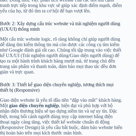
tranh trực tiếp trong khu vực sẽ giúp xác định điểm mạnh, điểm
yếu của họ, từ đó tìm ra cơ hội để bạn vượt lên.
Bước 2: Xây dựng cấu trúc website và trải nghiệm người dùng
(UX/UI) thông minh
Một cấu trúc website logic, rõ ràng không chỉ giúp người dùng
dễ dàng tìm kiếm thông tin mà còn được các công cụ tìm kiếm
như Google đánh giá rất cao. Chúng tôi tập trung vào việc thiết
kế UX/UI (Trải nghiệm người dùng/Giao diện người dùng) để
tạo ra một hành trình khách hàng mượt mà, từ trang chủ đến
trang sản phẩm và thanh toán, đảm bảo mọi thao tác đều đơn
giản và trực quan.
Bước 3: Thiết kế giao diện chuyên nghiệp, tương thích mọi
thiết bị (Responsive)
Giao diện website là yếu tố đầu tiên “đập vào mắt” khách hàng.
Một
giao diện chuyên nghiệp
, hiện đại và phù hợp với bộ
nhận diện thương hiệu sẽ tạo dựng niềm tin và sự uy tín. Đặc
biệt, trong bối cảnh người dùng truy cập internet bằng điện
thoại ngày càng tăng, việc
thiết kế website chuẩn di động
(Responsive Design) là yêu cầu bắt buộc, đảm bảo website hiển
thị hoàn hảo trên mọi kích thước màn hình.