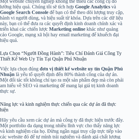
Một website chuyên nghiệp không thể thiếu các công cụ đo
lường hiệu quả. Chúng tôi sẽ tích hợp
Google Analytics
và
Google Search Console
để bạn có thể theo dõi lượng truy cập,
hành vi người dùng, và hiệu suất từ khóa. Dựa trên các dữ liệu
này, bạn có thể đưa ra các quyết định kinh doanh chính xác và
triển khai các chiến lược
Marketing online
khác như quảng
cáo Google, mạng xã hội hay email marketing để khuếch đại
hiệu quả.
Lựa Chọn “Người Đồng Hành”: Tiêu Chí Đánh Giá Công Ty
Thiết Kế Web Uy Tín Tại Quận Phú Nhuận
Việc lựa chọn đúng
đơn vị thiết kế website uy tín Quận Phú
Nhuận
là yếu tố quyết định đến 80% thành công của dự án.
Một đối tác tốt không chỉ tạo ra một sản phẩm đẹp mà còn phải
am hiểu về SEO và marketing để mang lại giá trị kinh doanh
thực sự.
Năng lực và kinh nghiệm thực chiến qua các dự án đã thực
hiện
Hãy yêu cầu xem các dự án mà công ty đã thực hiện trước đây.
Một portfolio đa dạng trong nhiều lĩnh vực cho thấy năng lực
và kinh nghiệm của họ. Đừng ngần ngại truy cập trực tiếp vào
các website đó để tự mình trải nghiệm và đánh giá chất lượng