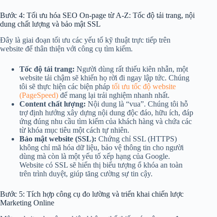
Bước 4: Tối ưu hóa SEO On-page từ A-Z: Tốc độ tải trang, nội
dung chất lượng và bảo mật SSL
Đây là giai đoạn tối ưu các yếu tố kỹ thuật trực tiếp trên
website để thân thiện với công cụ tìm kiếm.
Tốc độ tải trang:
Người dùng rất thiếu kiên nhẫn, một
website tải chậm sẽ khiến họ rời đi ngay lập tức. Chúng
tôi sẽ thực hiện các biện pháp
tối ưu tốc độ website
(PageSpeed)
để mang lại trải nghiệm nhanh nhất.
Content chất lượng:
Nội dung là “vua”. Chúng tôi hỗ
trợ định hướng xây dựng nội dung độc đáo, hữu ích, đáp
ứng đúng nhu cầu tìm kiếm của khách hàng và chứa các
từ khóa mục tiêu một cách tự nhiên.
Bảo mật website (SSL):
Chứng chỉ SSL (HTTPS)
không chỉ mã hóa dữ liệu, bảo vệ thông tin cho người
dùng mà còn là một yếu tố xếp hạng của Google.
Website có SSL sẽ hiển thị biểu tượng ổ khóa an toàn
trên trình duyệt, giúp tăng cường sự tin cậy.
Bước 5: Tích hợp công cụ đo lường và triển khai chiến lược
Marketing Online