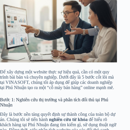
Để xây dựng một website thực sự hiệu quả, cần có một quy
trình bài bản và chuyên nghiệp. Dưới đây là 5 bước cốt lõi mà
tại VINASOFT, chúng tôi áp dụng để giúp các doanh nghiệp
tại Phú Nhuận tạo ra một “cỗ máy bán hàng” online mạnh mẽ.
Bước 1: Nghiên cứu thị trường và phân tích đối thủ tại Phú
Nhuận
Đây là bước nền tảng quyết định sự thành công của toàn bộ dự
án. Chúng tôi sẽ tiến hành
nghiên cứu từ khóa
để hiểu rõ
khách hàng tại Phú Nhuận đang tìm kiếm gì, sử dụng thuật ngữ
nào. Đồng thời, việc phân tích website của các đối thủ cạnh