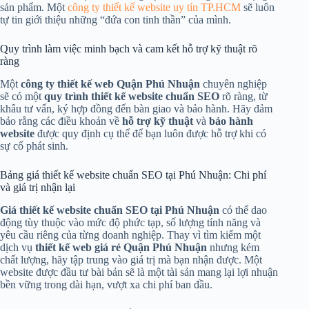
sản phẩm. Một
công ty thiết kế website uy tín TP.HCM
sẽ luôn
tự tin giới thiệu những “đứa con tinh thần” của mình.
Quy trình làm việc minh bạch và cam kết hỗ trợ kỹ thuật rõ
ràng
Một
công ty thiết kế web Quận Phú Nhuận
chuyên nghiệp
sẽ có một
quy trình thiết kế website chuẩn SEO
rõ ràng, từ
khâu tư vấn, ký hợp đồng đến bàn giao và bảo hành. Hãy đảm
bảo rằng các điều khoản về
hỗ trợ kỹ thuật
và
bảo hành
website
được quy định cụ thể để bạn luôn được hỗ trợ khi có
sự cố phát sinh.
Bảng giá thiết kế website chuẩn SEO tại Phú Nhuận: Chi phí
và giá trị nhận lại
Giá thiết kế website chuẩn SEO tại Phú Nhuận
có thể dao
động tùy thuộc vào mức độ phức tạp, số lượng tính năng và
yêu cầu riêng của từng doanh nghiệp. Thay vì tìm kiếm một
dịch vụ
thiết kế web giá rẻ Quận Phú Nhuận
nhưng kém
chất lượng, hãy tập trung vào giá trị mà bạn nhận được. Một
website được đầu tư bài bản sẽ là một tài sản mang lại lợi nhuận
bền vững trong dài hạn, vượt xa chi phí ban đầu.