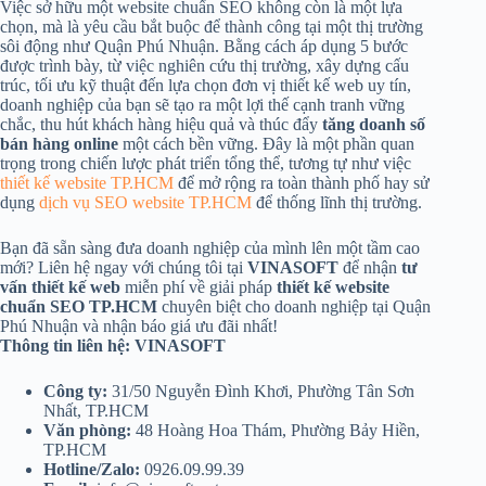
Việc sở hữu một website chuẩn SEO không còn là một lựa
chọn, mà là yêu cầu bắt buộc để thành công tại một thị trường
sôi động như Quận Phú Nhuận. Bằng cách áp dụng 5 bước
được trình bày, từ việc nghiên cứu thị trường, xây dựng cấu
trúc, tối ưu kỹ thuật đến lựa chọn đơn vị thiết kế web uy tín,
doanh nghiệp của bạn sẽ tạo ra một lợi thế cạnh tranh vững
chắc, thu hút khách hàng hiệu quả và thúc đẩy
tăng doanh số
bán hàng online
một cách bền vững. Đây là một phần quan
trọng trong chiến lược phát triển tổng thể, tương tự như việc
thiết kế website TP.HCM
để mở rộng ra toàn thành phố hay sử
dụng
dịch vụ SEO website TP.HCM
để thống lĩnh thị trường.
Bạn đã sẵn sàng đưa doanh nghiệp của mình lên một tầm cao
mới? Liên hệ ngay với chúng tôi tại
VINASOFT
để nhận
tư
vấn thiết kế web
miễn phí về giải pháp
thiết kế website
chuẩn SEO TP.HCM
chuyên biệt cho doanh nghiệp tại Quận
Phú Nhuận và nhận báo giá ưu đãi nhất!
Thông tin liên hệ: VINASOFT
Công ty:
31/50 Nguyễn Đình Khơi, Phường Tân Sơn
Nhất, TP.HCM
Văn phòng:
48 Hoàng Hoa Thám, Phường Bảy Hiền,
TP.HCM
Hotline/Zalo:
0926.09.99.39