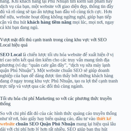
hàng. Khi khách hàng tại Phú Nhuận tìm kiếm sản phẩm hay
dịch vụ của bạn, một website với giao diện đẹp, thông tin đầy
đủ và rõ ràng sẽ tạo ấn tượng ban đầu vô cùng tích cực. Hơn
thế nữa, website hoạt động không ngừng nghỉ, giúp bạn tiếp
cận và thu hút
khách hàng tiềm năng
mọi lúc, mọi nơi, ngay
cả khi bạn đang ngủ.
Vượt mặt đối thủ cạnh tranh trong cùng khu vực với SEO
Local hiệu quả
SEO Local
là chiến lược tối ưu hóa website để xuất hiện ở vị
trí cao trên kết quả tìm kiếm cho các truy vấn mang tính địa
phương (ví dụ: “quán cafe gần đây”, “dịch vụ sửa máy lạnh
quận Phú Nhuận”). Một website chuẩn SEO sẽ giúp doanh
nghiệp của bạn dễ dàng được tìm thấy bởi những khách hàng
đang ở ngay trong khu vực Phú Nhuận, tạo ra lợi thế cạnh tranh
trực tiếp và vượt qua các đối thủ cùng ngành.
Tối ưu hóa chi phí Marketing so với các phương thức truyền
thống
So với chi phí đắt đỏ của các hình thức quảng cáo truyền thống
như tờ rơi, báo giấy hay biển quảng cáo, đầu tư vào
thiết kế
website
chuẩn SEO Quận Phú Nhuận
mang lại hiệu quả lâu
dài với chi phí hợp lý hơn rất nhiều. SEO giúp bạn thu hút