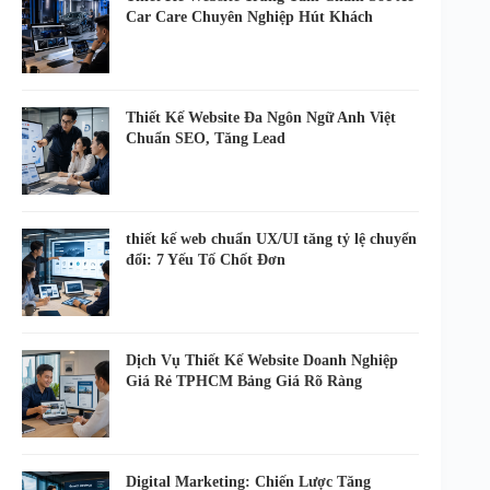
Car Care Chuyên Nghiệp Hút Khách
Thiết Kế Website Đa Ngôn Ngữ Anh Việt
Chuẩn SEO, Tăng Lead
thiết kế web chuẩn UX/UI tăng tỷ lệ chuyển
đổi: 7 Yếu Tố Chốt Đơn
Dịch Vụ Thiết Kế Website Doanh Nghiệp
Giá Rẻ TPHCM Bảng Giá Rõ Ràng
Digital Marketing: Chiến Lược Tăng