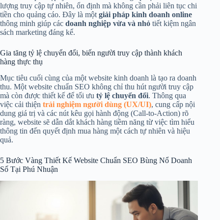
lượng truy cập tự nhiên, ổn định mà không cần phải liên tục chi
tiền cho quảng cáo. Đây là một
giải pháp kinh doanh online
thông minh giúp các
doanh nghiệp vừa và nhỏ
tiết kiệm ngân
sách marketing đáng kể.
Gia tăng tỷ lệ chuyển đổi, biến người truy cập thành khách
hàng thực thụ
Mục tiêu cuối cùng của một website kinh doanh là tạo ra doanh
thu. Một website chuẩn SEO không chỉ thu hút người truy cập
mà còn được thiết kế để tối ưu
tỷ lệ chuyển đổi
. Thông qua
việc cải thiện
trải nghiệm người dùng (UX/UI)
, cung cấp nội
dung giá trị và các nút kêu gọi hành động (Call-to-Action) rõ
ràng, website sẽ dẫn dắt khách hàng tiềm năng từ việc tìm hiểu
thông tin đến quyết định mua hàng một cách tự nhiên và hiệu
quả.
5 Bước Vàng Thiết Kế Website Chuẩn SEO Bùng Nổ Doanh
Số Tại Phú Nhuận