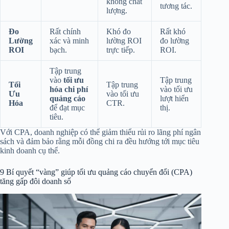
không chất
tương tác.
lượng.
Đo
Rất chính
Khó đo
Rất khó
Lường
xác và minh
lường ROI
đo lường
ROI
bạch.
trực tiếp.
ROI.
Tập trung
vào
tối ưu
Tập trung
Tối
Tập trung
hóa chi phí
vào tối ưu
Ưu
vào tối ưu
quảng cáo
lượt hiển
Hóa
CTR.
để đạt mục
thị.
tiêu.
Với CPA, doanh nghiệp có thể giảm thiểu rủi ro lãng phí ngân
sách và đảm bảo rằng mỗi đồng chi ra đều hướng tới mục tiêu
kinh doanh cụ thể.
9 Bí quyết “vàng” giúp tối ưu quảng cáo chuyển đổi (CPA)
tăng gấp đôi doanh số