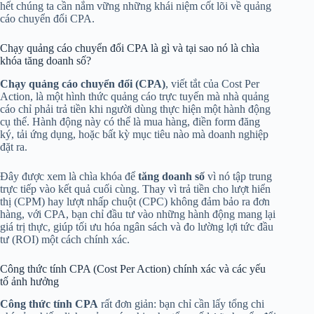
hết chúng ta cần nắm vững những khái niệm cốt lõi về quảng
cáo chuyển đổi CPA.
Chạy quảng cáo chuyển đổi CPA là gì và tại sao nó là chìa
khóa tăng doanh số?
Chạy quảng cáo chuyển đổi (CPA)
, viết tắt của Cost Per
Action, là một hình thức quảng cáo trực tuyến mà nhà quảng
cáo chỉ phải trả tiền khi người dùng thực hiện một hành động
cụ thể. Hành động này có thể là mua hàng, điền form đăng
ký, tải ứng dụng, hoặc bất kỳ mục tiêu nào mà doanh nghiệp
đặt ra.
Đây được xem là chìa khóa để
tăng doanh số
vì nó tập trung
trực tiếp vào kết quả cuối cùng. Thay vì trả tiền cho lượt hiển
thị (CPM) hay lượt nhấp chuột (CPC) không đảm bảo ra đơn
hàng, với CPA, bạn chỉ đầu tư vào những hành động mang lại
giá trị thực, giúp tối ưu hóa ngân sách và đo lường lợi tức đầu
tư (ROI) một cách chính xác.
Công thức tính CPA (Cost Per Action) chính xác và các yếu
tố ảnh hưởng
Công thức tính CPA
rất đơn giản: bạn chỉ cần lấy tổng chi