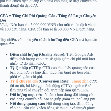
phí của chiến dịch quảng cáo chia cho tổng số lượt chuyển đổi
(hành động) đã đạt được.
CPA = Tổng Chi Phí Quảng Cáo / Tổng Số Lượt Chuyển
Đổi
Ví dụ
: Nếu bạn chi 5.000.000 VNĐ cho một chiến dịch và thu
về 100 đơn hàng, CPA của bạn sẽ là 50.000 VNĐ/đơn hàng.
Tuy nhiên, có nhiều
yếu tố ảnh hưởng đến CPA
mà bạn cần
quan tâm:
Điểm chất lượng (Quality Score):
Trên Google Ads,
điểm chất lượng cao hơn sẽ giúp giảm chi phí mỗi lượt
nhấp, từ đó giảm CPA.
Tỷ lệ nhấp (CTR):
CTR cao cho thấy quảng cáo của
bạn phù hợp và hấp dẫn, giúp nền tảng ưu tiên phân
phối và giảm chi phí.
Tỷ lệ chuyển đổi
(Conversion Rate):
Trang đích
được
tối ưu tốt, lời kêu gọi hành động (CTA) mạnh mẽ sẽ
làm tăng tỷ lệ chuyển đổi, trực tiếp làm giảm CPA.
Đối tượng mục tiêu:
Nhắm chọn đúng đối tượng có
khả năng chuyển đổi cao sẽ giúp giảm chi phí lãng phí.
Nội dung quảng cáo:
Nội dung sáng tạo, đánh đúng
vào nhu cầu của khách hàng sẽ thu hút và thuyết phục