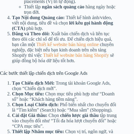
placements (Vị trí tự động).
Thiết lập
ngân sách quảng cáo
hàng ngày hoặc
trọn đời.
Tạo Nội dung Quảng cáo:
Thiết kế hình ảnh/video,
viết nội dung, tiêu đề và chọn
lời kêu gọi hành động
(CTA)
phù hợp.
Đăng và Theo dõi:
Xuất bản chiến dịch và liên tục
theo dõi các chỉ số để tối ưu. Để chiến dịch hiệu quả,
bạn cần một
Thiết kế website bán hàng online
chuyên
nghiệp, đặc biệt nếu bạn kinh doanh trên nền tảng
Shopify thì việc
Thiết kế website bán hàng Shopify
sẽ
giúp đồng bộ hóa dữ liệu tốt hơn.
Các bước thiết lập chiến dịch trên Google Ads
Tạo Chiến dịch Mới:
Trong tài khoản Google Ads,
chọn “Chiến dịch mới”.
Chọn Mục tiêu:
Chọn mục tiêu phù hợp như “Doanh
số” hoặc “Khách hàng tiềm năng”.
Chọn Loại Chiến dịch:
Phổ biến nhất cho chuyển đổi
là “Tìm kiếm” (Search) hoặc “Mua sắm” (Shopping).
Cài đặt Giá thầu:
Chọn
chiến lược giá thầu
tập trung
vào chuyển đổi như “Tối đa hóa lượt chuyển đổi” hoặc
“CPA mục tiêu”.
Thiết lập Nhắm mục tiêu:
Chọn vị trí, ngôn ngữ, và