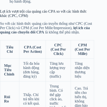
họ hành động.
Lợi ích vượt trội của quảng cáo CPA so với các hình thức
khác (CPC, CPM)
So với các hình thức quảng cáo truyền thống như CPC (Cost
Per Click) và CPM (Cost Per Mille/Impression),
lợi ích của
quảng cáo chuyển đổi CPA
là không thể phủ nhận.
CPC
CPM
Tiêu
CPA (Cost
(Cost Per
(Cost Per
Chí
Per Action)
Click)
Mille)
Tối đa hóa
Tăng lưu
Tăng
Mục
hành động
lượng truy
nhận diện
Tiêu
(đơn hàng,
cập
thương
Chính
đăng ký)
(traffic)
hiệu
Trung
Cao. Trả
bình. Có
tiền cho
Thấp. Chỉ
thể gặp
Rủi
hiển thị,
trả tiền khi
click ảo,
Ro
không
có kết quả.
traffic
đảm bảo