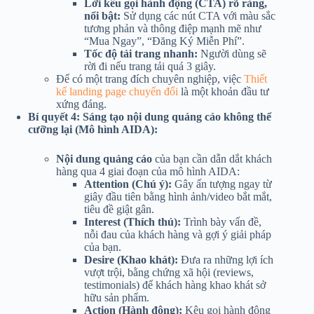
Lời kêu gọi hành động (CTA) rõ ràng,
nổi bật:
Sử dụng các nút CTA với màu sắc
tương phản và thông điệp mạnh mẽ như
“Mua Ngay”, “Đăng Ký Miễn Phí”.
Tốc độ tải trang nhanh:
Người dùng sẽ
rời đi nếu trang tải quá 3 giây.
Để có một trang đích chuyên nghiệp, việc
Thiết
kế landing page chuyển đổi
là một khoản đầu tư
xứng đáng.
Bí quyết 4: Sáng tạo nội dung quảng cáo không thể
cưỡng lại (Mô hình AIDA):
Nội dung quảng cáo
của bạn cần dẫn dắt khách
hàng qua 4 giai đoạn của mô hình AIDA:
Attention (Chú ý):
Gây ấn tượng ngay từ
giây đầu tiên bằng hình ảnh/video bắt mắt,
tiêu đề giật gân.
Interest (Thích thú):
Trình bày vấn đề,
nỗi đau của khách hàng và gợi ý giải pháp
của bạn.
Desire (Khao khát):
Đưa ra những lợi ích
vượt trội, bằng chứng xã hội (reviews,
testimonials) để khách hàng khao khát sở
hữu sản phẩm.
Action (Hành động):
Kêu gọi hành động