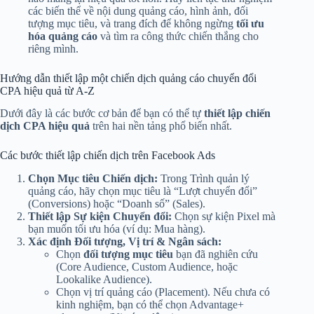
các biến thể về nội dung quảng cáo, hình ảnh, đối
tượng mục tiêu, và trang đích để không ngừng
tối ưu
hóa quảng cáo
và tìm ra công thức chiến thắng cho
riêng mình.
Hướng dẫn thiết lập một chiến dịch quảng cáo chuyển đổi
CPA hiệu quả từ A-Z
Dưới đây là các bước cơ bản để bạn có thể tự
thiết lập chiến
dịch CPA hiệu quả
trên hai nền tảng phổ biến nhất.
Các bước thiết lập chiến dịch trên Facebook Ads
Chọn Mục tiêu Chiến dịch:
Trong Trình quản lý
quảng cáo, hãy chọn mục tiêu là “Lượt chuyển đổi”
(Conversions) hoặc “Doanh số” (Sales).
Thiết lập Sự kiện Chuyển đổi:
Chọn sự kiện Pixel mà
bạn muốn tối ưu hóa (ví dụ: Mua hàng).
Xác định Đối tượng, Vị trí & Ngân sách:
Chọn
đối tượng mục tiêu
bạn đã nghiên cứu
(Core Audience, Custom Audience, hoặc
Lookalike Audience).
Chọn vị trí quảng cáo (Placement). Nếu chưa có
kinh nghiệm, bạn có thể chọn Advantage+