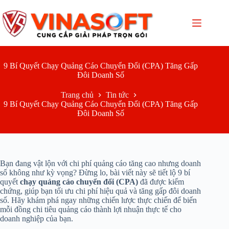
Chuyển
đến
phần
nội
dung
9 Bí Quyết Chạy Quảng Cáo Chuyển Đổi (CPA) Tăng Gấp
Đôi Doanh Số
Trang chủ
Tin tức
9 Bí Quyết Chạy Quảng Cáo Chuyển Đổi (CPA) Tăng Gấp
Đôi Doanh Số
Bạn đang vật lộn với chi phí quảng cáo tăng cao nhưng doanh
số không như kỳ vọng? Đừng lo, bài viết này sẽ tiết lộ 9 bí
quyết
chạy quảng cáo chuyển đổi (CPA)
đã được kiểm
chứng, giúp bạn tối ưu chi phí hiệu quả và tăng gấp đôi doanh
số. Hãy khám phá ngay những chiến lược thực chiến để biến
mỗi đồng chi tiêu quảng cáo thành lợi nhuận thực tế cho
doanh nghiệp của bạn.