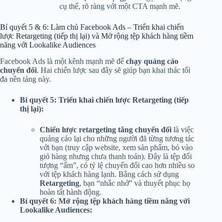
cụ thể, rõ ràng với một CTA mạnh mẽ.
Bí quyết 5 & 6: Làm chủ Facebook Ads – Triển khai chiến
lược Retargeting (tiếp thị lại) và Mở rộng tệp khách hàng tiềm
năng với Lookalike Audiences
Facebook Ads là một kênh mạnh mẽ để
chạy quảng cáo
chuyển đổi
. Hai chiến lược sau đây sẽ giúp bạn khai thác tối
đa nền tảng này.
Bí quyết 5: Triển khai chiến lược Retargeting (tiếp
thị lại):
Chiến lược retargeting tăng chuyển đổi
là việc
quảng cáo lại cho những người đã từng tương tác
với bạn (truy cập website, xem sản phẩm, bỏ vào
giỏ hàng nhưng chưa thanh toán). Đây là tệp đối
tượng “ấm”, có tỷ lệ chuyển đổi cao hơn nhiều so
với tệp khách hàng lạnh. Bằng cách sử dụng
Retargeting
, bạn “nhắc nhở” và thuyết phục họ
hoàn tất hành động.
Bí quyết 6: Mở rộng tệp khách hàng tiềm năng với
Lookalike Audiences: