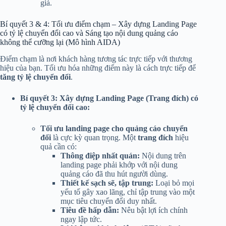
giá.
Bí quyết 3 & 4: Tối ưu điểm chạm – Xây dựng Landing Page
có tỷ lệ chuyển đổi cao và Sáng tạo nội dung quảng cáo
không thể cưỡng lại (Mô hình AIDA)
Điểm chạm là nơi khách hàng tương tác trực tiếp với thương
hiệu của bạn. Tối ưu hóa những điểm này là cách trực tiếp để
tăng tỷ lệ chuyển đổi
.
Bí quyết 3: Xây dựng Landing Page (Trang đích) có
tỷ lệ chuyển đổi cao:
Tối ưu landing page cho quảng cáo chuyển
đổi
là cực kỳ quan trọng. Một
trang đích
hiệu
quả cần có:
Thông điệp nhất quán:
Nội dung trên
landing page phải khớp với nội dung
quảng cáo đã thu hút người dùng.
Thiết kế sạch sẽ, tập trung:
Loại bỏ mọi
yếu tố gây xao lãng, chỉ tập trung vào một
mục tiêu chuyển đổi duy nhất.
Tiêu đề hấp dẫn:
Nêu bật lợi ích chính
ngay lập tức.