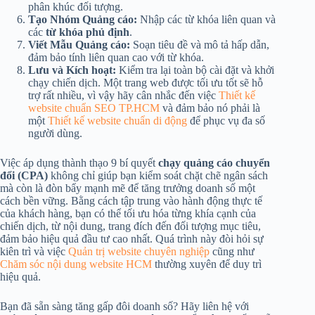
phân khúc đối tượng.
Tạo Nhóm Quảng cáo:
Nhập các từ khóa liên quan và
các
từ khóa phủ định
.
Viết Mẫu Quảng cáo:
Soạn tiêu đề và mô tả hấp dẫn,
đảm bảo tính liên quan cao với từ khóa.
Lưu và Kích hoạt:
Kiểm tra lại toàn bộ cài đặt và khởi
chạy chiến dịch. Một trang web được tối ưu tốt sẽ hỗ
trợ rất nhiều, vì vậy hãy cân nhắc đến việc
Thiết kế
website chuẩn SEO TP.HCM
và đảm bảo nó phải là
một
Thiết kế website chuẩn di động
để phục vụ đa số
người dùng.
Việc áp dụng thành thạo 9 bí quyết
chạy quảng cáo chuyển
đổi (CPA)
không chỉ giúp bạn kiểm soát chặt chẽ ngân sách
mà còn là đòn bẩy mạnh mẽ để tăng trưởng doanh số một
cách bền vững. Bằng cách tập trung vào hành động thực tế
của khách hàng, bạn có thể tối ưu hóa từng khía cạnh của
chiến dịch, từ nội dung, trang đích đến đối tượng mục tiêu,
đảm bảo hiệu quả đầu tư cao nhất. Quá trình này đòi hỏi sự
kiên trì và việc
Quản trị website chuyên nghiệp
cũng như
Chăm sóc nội dung website HCM
thường xuyên để duy trì
hiệu quả.
Bạn đã sẵn sàng tăng gấp đôi doanh số? Hãy liên hệ với