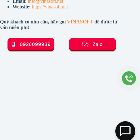
Email:
info@vinasoft.net
Website:
https://vinasoft.net
Quý khách có nhu cầu, hãy gọi
VINASOFT
để được tư
vấn miễn phí!
0926099939
Zalo