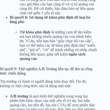
cao, giá thầu của bạn càng rẻ và vị trí quảng cáo
càng tốt. Để cải thiện, hãy đảm bảo sự liên quan
chặt chẽ giữa 3 yếu tố này.
Bí quyết 8: Sử dụng từ khóa phủ định để loại bỏ
lãng phí:
Từ khóa phủ định
là những cụm từ tìm kiếm
mà bạn không muốn quảng cáo của mình hiển
thị. Ví dụ, nếu bạn bán “giày chạy bộ cao cấp”,
bạn có thể thêm các từ khóa phủ định như “miễn
phí”, “giá rẻ”, “cũ” để tránh những cú nhấp chuột
không liên quan, giúp tiết kiệm
ngân sách
quảng cáo
.
Bí quyết 9: Thử nghiệm A/B Testing liên tục để tìm ra công
thức chiến thắng
Thị trường và hành vi người dùng luôn thay đổi. Do đó,
không có một công thức nào là đúng mãi mãi.
A/B testing
là quá trình thử nghiệm song song hai
phiên bản khác nhau của một yếu tố (ví dụ: hai mẫu
quảng cáo, hai tiêu đề, hai nút CTA) để xem phiên bản
nào mang lại hiệu quả tốt hơn. Hãy liên tục thử nghiệm