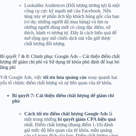
Lookalike Audiences (Đối tượng tương tự) là một
công cụ cực kỳ mạnh mẽ của Facebook. Nền
tảng này sẽ phân tích tệp khách hàng gốc của bạn
(ví dụ: những người đã mua hàng) và tìm ra
những người dùng mới có cùng đặc điểm, sở
thích, hành vi tương tự. Đây là cách hiệu quả để
mở rộng quy mô chiến dịch mà vẫn giữ được
chất lượng đối tượng.
Bí quyết 7 & 8: Chinh phục Google Ads – Cải thiện điểm chất
lượng để giảm chi phí và Sử dụng từ khóa phủ định để loại bỏ
lãng phí
Với Google Ads, việc
tối ưu hóa quảng cáo
xoay quanh hai
yếu tố chính: điểm chất lượng và sự liên quan của từ khóa.
Bí quyết 7: Cải thiện điểm chất lượng để giảm chi
phí:
Cách tối ưu điểm chất lượng Google Ads
là
một trong những
bí quyết giảm CPA hiệu quả
nhất. Điểm chất lượng (thang điểm 1-10) đánh
giá mức độ liên quan của từ khóa, mẫu quảng
cáo và trang đích của bạn. Điểm chất lượng càng