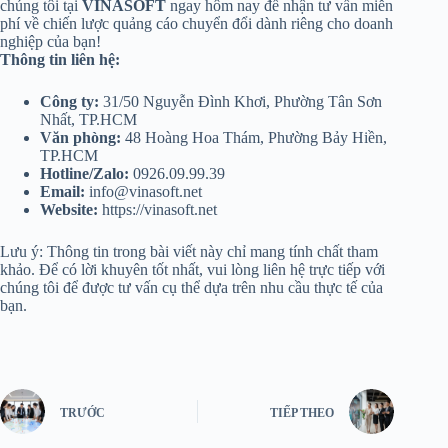
chúng tôi tại
VINASOFT
ngay hôm nay để nhận tư vấn miễn
phí về chiến lược quảng cáo chuyển đổi dành riêng cho doanh
nghiệp của bạn!
Thông tin liên hệ:
Công ty:
31/50 Nguyễn Đình Khơi, Phường Tân Sơn
Nhất, TP.HCM
Văn phòng:
48 Hoàng Hoa Thám, Phường Bảy Hiền,
TP.HCM
Hotline/Zalo:
0926.09.99.39
Email:
info@vinasoft.net
Website:
https://vinasoft.net
Lưu ý: Thông tin trong bài viết này chỉ mang tính chất tham
khảo. Để có lời khuyên tốt nhất, vui lòng liên hệ trực tiếp với
chúng tôi để được tư vấn cụ thể dựa trên nhu cầu thực tế của
bạn.
TRƯỚC
TIẾP THEO