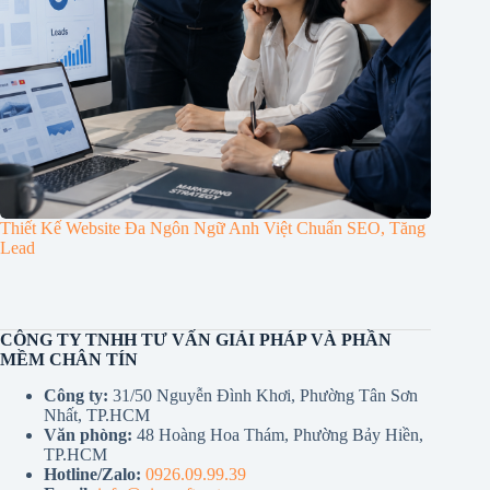
Thiết Kế Website Đa Ngôn Ngữ Anh Việt Chuẩn SEO, Tăng
Lead
CÔNG TY TNHH TƯ VẤN GIẢI PHÁP VÀ PHẦN
MỀM CHÂN TÍN
Công ty:
31/50 Nguyễn Đình Khơi, Phường Tân Sơn
Nhất, TP.HCM
Văn phòng:
48 Hoàng Hoa Thám, Phường Bảy Hiền,
TP.HCM
Hotline/Zalo:
0926.09.99.39