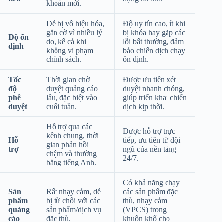
khoản mới.
Dễ bị vô hiệu hóa,
Độ uy tín cao, ít khi
gắn cờ vì nhiều lý
bị khóa hay gặp các
Độ ổn
do, kể cả khi
lỗi bất thường, đảm
định
không vi phạm
bảo chiến dịch chạy
chính sách.
ổn định.
Tốc
Thời gian chờ
Được ưu tiên xét
độ
duyệt quảng cáo
duyệt nhanh chóng,
phê
lâu, đặc biệt vào
giúp triển khai chiến
duyệt
cuối tuần.
dịch kịp thời.
Hỗ trợ qua các
Được hỗ trợ trực
kênh chung, thời
Hỗ
tiếp, ưu tiên từ đội
gian phản hồi
trợ
ngũ của nền tảng
chậm và thường
24/7.
bằng tiếng Anh.
Có khả năng chạy
Sản
Rất nhạy cảm, dễ
các sản phẩm đặc
phẩm
bị từ chối với các
thù, nhạy cảm
quảng
sản phẩm/dịch vụ
(VPCS) trong
cáo
đặc thù.
khuôn khổ cho