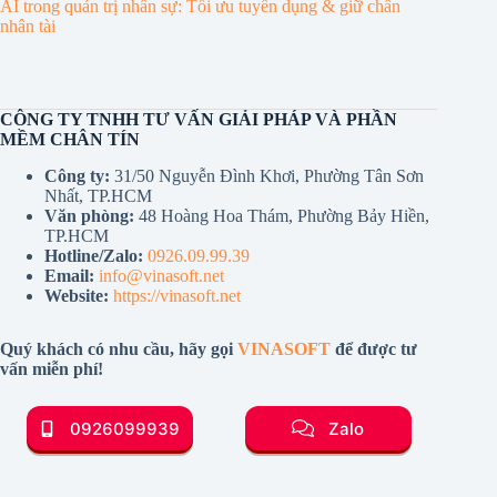
AI trong quản trị nhân sự: Tối ưu tuyển dụng & giữ chân
nhân tài
CÔNG TY TNHH TƯ VẤN GIẢI PHÁP VÀ PHẦN
MỀM CHÂN TÍN
Công ty:
31/50 Nguyễn Đình Khơi, Phường Tân Sơn
Nhất, TP.HCM
Văn phòng:
48 Hoàng Hoa Thám, Phường Bảy Hiền,
TP.HCM
Hotline/Zalo:
0926.09.99.39
Email:
info@vinasoft.net
Website:
https://vinasoft.net
Quý khách có nhu cầu, hãy gọi
VINASOFT
để được tư
vấn miễn phí!
0926099939
Zalo