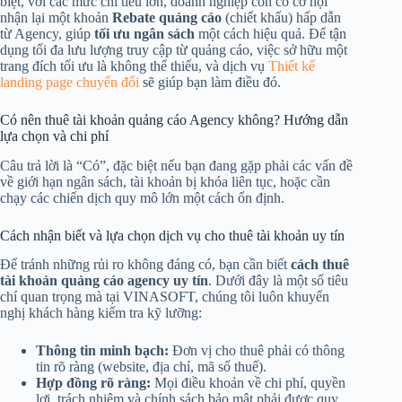
biệt, với các mức chi tiêu lớn, doanh nghiệp còn có cơ hội
nhận lại một khoản
Rebate quảng cáo
(chiết khấu) hấp dẫn
từ Agency, giúp
tối ưu ngân sách
một cách hiệu quả. Để tận
dụng tối đa lưu lượng truy cập từ quảng cáo, việc sở hữu một
trang đích tối ưu là không thể thiếu, và dịch vụ
Thiết kế
landing page chuyển đổi
sẽ giúp bạn làm điều đó.
Có nên thuê tài khoản quảng cáo Agency không? Hướng dẫn
lựa chọn và chi phí
Câu trả lời là “Có”, đặc biệt nếu bạn đang gặp phải các vấn đề
về giới hạn ngân sách, tài khoản bị khóa liên tục, hoặc cần
chạy các chiến dịch quy mô lớn một cách ổn định.
Cách nhận biết và lựa chọn dịch vụ cho thuê tài khoản uy tín
Để tránh những rủi ro không đáng có, bạn cần biết
cách thuê
tài khoản quảng cáo agency uy tín
. Dưới đây là một số tiêu
chí quan trọng mà tại VINASOFT, chúng tôi luôn khuyến
nghị khách hàng kiểm tra kỹ lưỡng:
Thông tin minh bạch:
Đơn vị cho thuê phải có thông
tin rõ ràng (website, địa chỉ, mã số thuế).
Hợp đồng rõ ràng:
Mọi điều khoản về chi phí, quyền
lợi, trách nhiệm và chính sách bảo mật phải được quy