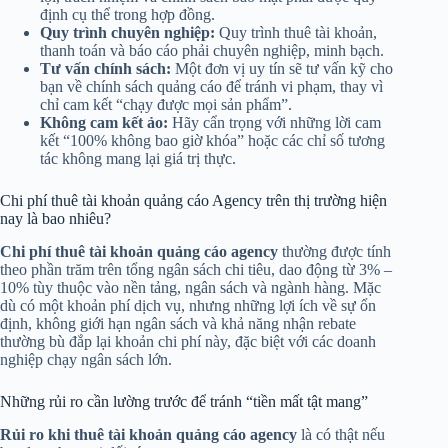
định cụ thể trong hợp đồng.
Quy trình chuyên nghiệp:
Quy trình thuê tài khoản,
thanh toán và báo cáo phải chuyên nghiệp, minh bạch.
Tư vấn chính sách:
Một đơn vị uy tín sẽ tư vấn kỹ cho
bạn về chính sách quảng cáo để tránh vi phạm, thay vì
chỉ cam kết “chạy được mọi sản phẩm”.
Không cam kết ảo:
Hãy cẩn trọng với những lời cam
kết “100% không bao giờ khóa” hoặc các chỉ số tương
tác không mang lại giá trị thực.
Chi phí thuê tài khoản quảng cáo Agency trên thị trường hiện
nay là bao nhiêu?
Chi phí thuê tài khoản quảng cáo agency
thường được tính
theo phần trăm trên tổng ngân sách chi tiêu, dao động từ 3% –
10% tùy thuộc vào nền tảng, ngân sách và ngành hàng. Mặc
dù có một khoản phí dịch vụ, nhưng những lợi ích về sự ổn
định, không giới hạn ngân sách và khả năng nhận rebate
thường bù đắp lại khoản chi phí này, đặc biệt với các doanh
nghiệp chạy ngân sách lớn.
Những rủi ro cần lường trước để tránh “tiền mất tật mang”
Rủi ro khi thuê tài khoản quảng cáo agency
là có thật nếu