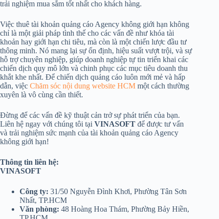
trải nghiệm mua sắm tốt nhất cho khách hàng.
Việc thuê tài khoản quảng cáo Agency không giới hạn không
chỉ là một giải pháp tình thế cho các vấn đề như khóa tài
khoản hay giới hạn chi tiêu, mà còn là một chiến lược đầu tư
thông minh. Nó mang lại sự ổn định, hiệu suất vượt trội, và sự
hỗ trợ chuyên nghiệp, giúp doanh nghiệp tự tin triển khai các
chiến dịch quy mô lớn và chinh phục các mục tiêu doanh thu
khắt khe nhất. Để chiến dịch quảng cáo luôn mới mẻ và hấp
dẫn, việc
Chăm sóc nội dung website HCM
một cách thường
xuyên là vô cùng cần thiết.
Đừng để các vấn đề kỹ thuật cản trở sự phát triển của bạn.
Liên hệ ngay với chúng tôi tại
VINASOFT
để được tư vấn
và trải nghiệm sức mạnh của tài khoản quảng cáo Agency
không giới hạn!
Thông tin liên hệ:
VINASOFT
Công ty:
31/50 Nguyễn Đình Khơi, Phường Tân Sơn
Nhất, TP.HCM
Văn phòng:
48 Hoàng Hoa Thám, Phường Bảy Hiền,
TP.HCM