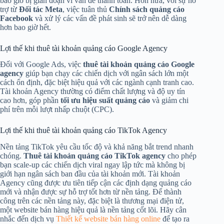
bao giờ bị gián đoạn vì vấn đề thanh toán. Hơn nữa, với sự hỗ
trợ từ
Đối tác Meta
, việc tuân thủ
Chính sách quảng cáo
Facebook
và xử lý các vấn đề phát sinh sẽ trở nên dễ dàng
hơn bao giờ hết.
Lợi thế khi thuê tài khoản quảng cáo Google Agency
Đối với Google Ads, việc
thuê tài khoản quảng cáo Google
agency
giúp bạn chạy các chiến dịch với ngân sách lớn một
cách ổn định, đặc biệt hiệu quả với các ngành cạnh tranh cao.
Tài khoản Agency thường có điểm chất lượng và độ uy tín
cao hơn, góp phần
tối ưu hiệu suất quảng cáo
và giảm chi
phí trên mỗi lượt nhấp chuột (CPC).
Lợi thế khi thuê tài khoản quảng cáo TikTok Agency
Nền tảng TikTok yêu cầu tốc độ và khả năng bắt trend nhanh
chóng.
Thuê tài khoản quảng cáo TikTok agency
cho phép
bạn scale-up các chiến dịch viral ngay lập tức mà không bị
giới hạn ngân sách ban đầu của tài khoản mới. Tài khoản
Agency cũng được ưu tiên tiếp cận các định dạng quảng cáo
mới và nhận được sự hỗ trợ tốt hơn từ nền tảng. Để thành
công trên các nền tảng này, đặc biệt là thương mại điện tử,
một website bán hàng hiệu quả là nền tảng cốt lõi. Hãy cân
nhắc đến dịch vụ
Thiết kế website bán hàng online
để tạo ra