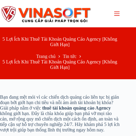
Chuyển
đến
phần
nội
dung
5 Lợi Ích Khi Thuê Tài Khoản Quảng Cáo Agency [Không
Giới Hạn]
Trang chủ
Tin tức
5 Lợi Ích Khi Thuê Tài Khoản Quảng Cáo Agency [Không
Giới Hạn]
Bạn đang mệt mỏi vì các chiến dịch quảng cáo liên tục bị gián
đoạn bởi giới hạn chi tiêu và nỗi ám ảnh tài khoản bị khóa?
Giải pháp nằm ở việc
thuê tài khoản quảng cáo Agency
không giới hạn. Đây là chìa khóa giúp bạn phá vỡ mọi rào
cản, mở rộng quy mô chiến dịch một cách ổn định, an toàn và
tiếp cận sự hỗ trợ chuyên nghiệp 24/7. Hãy khám phá 5 lợi ích
vượt trội giúp bạn thống lĩnh thị trường ngay hôm nay.