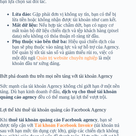
bạn lựa chọn sai đối tác.
Lừa đảo:
Gặp phải đơn vị không uy tín, bạn có thể bị
lừa tiền hoặc không nhận được tài khoản như cam kết.
Mất dữ liệu:
Nếu hợp tác chấm dứt, bạn có nguy cơ
mất toàn bộ dữ liệu chiến dịch và tệp khách hàng (pixel
data) nếu không có thỏa thuận rõ ràng từ đầu.
Phụ thuộc vào bên thứ ba:
Hiệu quả chiến dịch của
bạn sẽ phụ thuộc vào năng lực và sự hỗ trợ của Agency.
Để quản lý tốt tài sản số và giảm thiểu rủi ro, việc có
một đội ngũ
Quản trị website chuyên nghiệp
là một
khoản đầu tư xứng đáng.
Bứt phá doanh thu trên mọi nền tảng với tài khoản Agency
Sức mạnh của tài khoản Agency không chỉ giới hạn ở một nền
tảng. Dù bạn kinh doanh ở đâu,
dịch vụ cho thuê tài khoản
quảng cáo agency
đều có thể mang lại lợi thế vượt trội.
Lợi thế khi thuê tài khoản quảng cáo Facebook Agency
Khi
thuê tài khoản quảng cáo Facebook agency
, bạn sẽ
được tiếp cận với
Tài khoản Facebook Invoice
(tài khoản trả
sau với hạn mức tín dụng cực lớn), giúp các chiến dịch không