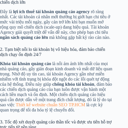
chiến dịch lớn
Đây là
lợi ích thuê tài khoản quảng cáo agency
rõ ràng
nhất. Các tài khoản cá nhân mới thường bị giới hạn chi tiêu ở
mức vài triệu mỗi ngày, gây cản trở lớn khi bạn muốn mở
rộng quy mô chiến dịch (scale-up) đang hiệu quả. Tài khoản
Agency giải quyết triệt để vấn đề này, cho phép bạn chi tiêu
ngân sách quảng cáo lớn
mà không gặp bất kỳ rào cản nào.
2. Tạm biệt nỗi lo tài khoản bị vô hiệu hóa, đảm bảo chiến
dịch chạy ổn định 24/7
Khóa tài khoản quảng cáo
là nỗi ám ảnh lớn nhất của mọi
nhà quảng cáo, gây gián đoạn kinh doanh và mất dữ liệu quan
trọng. Nhờ độ uy tín cao, tài khoản Agency gần như miễn
nhiễm với tình trạng bị khóa đột ngột do các lỗi quét tự động
của hệ thống. Điều này giúp
chống khóa tài khoản
, đảm bảo
các chiến dịch quảng cáo của bạn luôn được vận hành một
cách liền mạch và ổn định. Một chiến dịch quảng cáo hiệu
quả cần được dẫn về một trang đích chất lượng, đó là lý do tại
sao việc
Thiết kế website chuẩn SEO TP.HCM
là cực kỳ
quan trọng để tối đa hóa tỷ lệ chuyển đổi.
3. Tốc độ xét duyệt quảng cáo thần tốc và được ưu tiên hỗ trợ
trực tiếp từ nền tảng