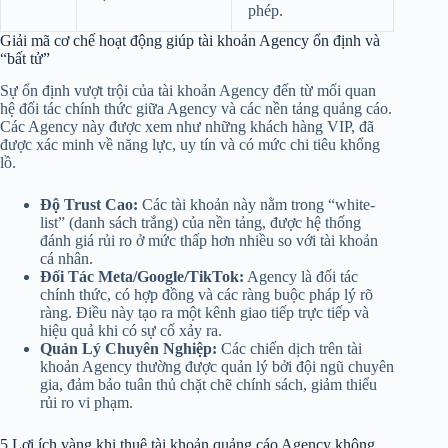
phép.
Giải mã cơ chế hoạt động giúp tài khoản Agency ổn định và
“bất tử”
Sự ổn định vượt trội của tài khoản Agency đến từ mối quan
hệ đối tác chính thức giữa Agency và các nền tảng quảng cáo.
Các Agency này được xem như những khách hàng VIP, đã
được xác minh về năng lực, uy tín và có mức chi tiêu khổng
lồ.
Độ Trust Cao:
Các tài khoản này nằm trong “white-
list” (danh sách trắng) của nền tảng, được hệ thống
đánh giá rủi ro ở mức thấp hơn nhiều so với tài khoản
cá nhân.
Đối Tác Meta/Google/TikTok:
Agency là đối tác
chính thức, có hợp đồng và các ràng buộc pháp lý rõ
ràng. Điều này tạo ra một kênh giao tiếp trực tiếp và
hiệu quả khi có sự cố xảy ra.
Quản Lý Chuyên Nghiệp:
Các chiến dịch trên tài
khoản Agency thường được quản lý bởi đội ngũ chuyên
gia, đảm bảo tuân thủ chặt chẽ chính sách, giảm thiểu
rủi ro vi phạm.
5 Lợi ích vàng khi thuê tài khoản quảng cáo Agency không