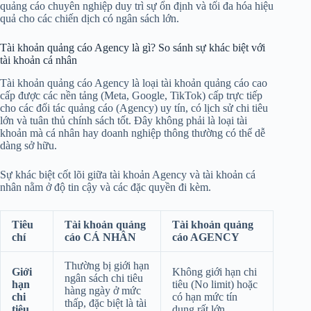
quảng cáo chuyên nghiệp duy trì sự ổn định và tối đa hóa hiệu
quả cho các chiến dịch có ngân sách lớn.
Tài khoản quảng cáo Agency là gì? So sánh sự khác biệt với
tài khoản cá nhân
Tài khoản quảng cáo Agency là loại tài khoản quảng cáo cao
cấp được các nền tảng (Meta, Google, TikTok) cấp trực tiếp
cho các đối tác quảng cáo (Agency) uy tín, có lịch sử chi tiêu
lớn và tuân thủ chính sách tốt. Đây không phải là loại tài
khoản mà cá nhân hay doanh nghiệp thông thường có thể dễ
dàng sở hữu.
Sự khác biệt cốt lõi giữa tài khoản Agency và tài khoản cá
nhân nằm ở độ tin cậy và các đặc quyền đi kèm.
Tiêu
Tài khoản quảng
Tài khoản quảng
chí
cáo CÁ NHÂN
cáo AGENCY
Thường bị giới hạn
Giới
Không giới hạn chi
ngân sách chi tiêu
hạn
tiêu (No limit) hoặc
hàng ngày ở mức
chi
có hạn mức tín
thấp, đặc biệt là tài
tiêu
dụng rất lớn.