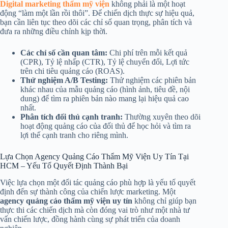
Digital marketing thẩm mỹ viện
không phải là một hoạt
động “làm một lần rồi thôi”. Để chiến dịch thực sự hiệu quả,
bạn cần liên tục theo dõi các chỉ số quan trọng, phân tích và
đưa ra những điều chỉnh kịp thời.
Các chỉ số cần quan tâm:
Chi phí trên mỗi kết quả
(CPR), Tỷ lệ nhấp (CTR), Tỷ lệ chuyển đổi, Lợi tức
trên chi tiêu quảng cáo (ROAS).
Thử nghiệm A/B Testing:
Thử nghiệm các phiên bản
khác nhau của mẫu quảng cáo (hình ảnh, tiêu đề, nội
dung) để tìm ra phiên bản nào mang lại hiệu quả cao
nhất.
Phân tích đối thủ cạnh tranh:
Thường xuyên theo dõi
hoạt động quảng cáo của đối thủ để học hỏi và tìm ra
lợi thế cạnh tranh cho riêng mình.
Lựa Chọn Agency Quảng Cáo Thẩm Mỹ Viện Uy Tín Tại
HCM – Yếu Tố Quyết Định Thành Bại
Việc lựa chọn một đối tác quảng cáo phù hợp là yếu tố quyết
định đến sự thành công của chiến lược marketing. Một
agency quảng cáo thẩm mỹ viện uy tín
không chỉ giúp bạn
thực thi các chiến dịch mà còn đóng vai trò như một nhà tư
vấn chiến lược, đồng hành cùng sự phát triển của doanh