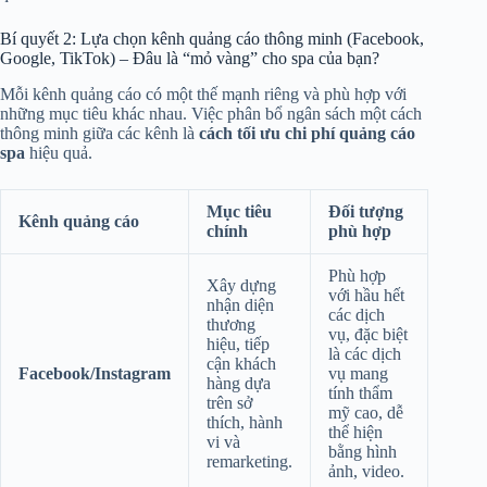
Bí quyết 2: Lựa chọn kênh quảng cáo thông minh (Facebook,
Google, TikTok) – Đâu là “mỏ vàng” cho spa của bạn?
Mỗi kênh quảng cáo có một thế mạnh riêng và phù hợp với
những mục tiêu khác nhau. Việc phân bổ ngân sách một cách
thông minh giữa các kênh là
cách tối ưu chi phí quảng cáo
spa
hiệu quả.
Mục tiêu
Đối tượng
Kênh quảng cáo
chính
phù hợp
Phù hợp
Xây dựng
với hầu hết
nhận diện
các dịch
thương
vụ, đặc biệt
hiệu, tiếp
là các dịch
cận khách
Facebook/Instagram
vụ mang
hàng dựa
tính thẩm
trên sở
mỹ cao, dễ
thích, hành
thể hiện
vi và
bằng hình
remarketing.
ảnh, video.