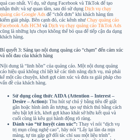
quả cao nhất. Ví dụ, sử dụng Facebook và TikTok để tạo
nhận thức và sự quan tâm, sau đó sử dụng
Dịch vụ chạy
quảng cáo Google Ads
để “chốt đơn” khi khách hàng tìm
kiếm giải pháp. Bên cạnh đó, các kênh như
Chạy quảng cáo
Facebook Ads HCM
và
Dịch vụ chạy quảng cáo TikTok Ads
cũng là những lựa chọn không thể bỏ qua để tiếp cận đa dạng
khách hàng.
Bí quyết 3: Sáng tạo nội dung quảng cáo “chạm” đến cảm xúc
và nỗi đau của khách hàng
Nội dung là “linh hồn” của quảng cáo. Một nội dung quảng
cáo hiệu quả không chỉ liệt kê các tính năng dịch vụ, mà phải
kể một câu chuyện, khơi gợi cảm xúc và đưa ra giải pháp cho
vấn đề của khách hàng.
Sử dụng công thức AIDA (Attention – Interest –
Desire – Action):
Thu hút sự chú ý bằng tiêu đề giật
gân hoặc hình ảnh ấn tượng, tạo sự thích thú bằng cách
nêu bật lợi ích, khơi gợi khao khát sở hữu kết quả và
cuối cùng là kêu gọi hành động rõ ràng.
Đánh vào “tử huyệt cảm xúc”:
Thay vì nói “dịch vụ
trị mụn công nghệ cao”, hãy nói “Lấy lại làn da mịn
màng, tự tin gặp gỡ đối tác chỉ sau một liệu trình”.