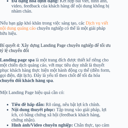
Đa dạng hóa định dạng:
Kết hợp bài viết, hình ảnh,
video, feedback của khách hàng để nội dung không bị
nhàm chán.
Nếu bạn gặp khó khăn trong việc sáng tạo, các
Dịch vụ viết
nội dung quảng cáo
chuyên nghiệp có thể là một giải pháp
hữu hiệu.
Bí quyết 4: Xây dựng Landing Page chuyên nghiệp để tối ưu
tỷ lệ chuyển đổi
Landing page spa
là một trang đích được thiết kế riêng cho
một chiến dịch quảng cáo, với mục tiêu duy nhất là thuyết
phục khách hàng thực hiện một hành động cụ thể (điền form,
gọi điện, đặt lịch). Đây là yếu tố then chốt để tối đa hóa
chuyển đổi khách hàng spa
.
Một Landing Page hiệu quả cần có:
Tiêu đề hấp dẫn:
Rõ ràng, nêu bật lợi ích chính.
Nội dung thuyết phục:
Tập trung vào giải pháp, lợi
ích, có bằng chứng xã hội (feedback khách hàng,
chứng nhận).
Hình ảnh/Video chuyên nghiệp:
Chân thực, tạo cảm