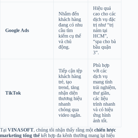
Hiệu quả
Nhắm đến
cao cho các
khách hàng
dịch vụ đặc
đang có nhu
trị như “trị
Google Ads
cầu tìm
nám tại
kiếm cụ thể
HCM”,
và chủ
“spa cho bà
động.
bầu quận
3”.
Phù hợp
Tiếp cận tệp
với các
khách hàng
dịch vụ
trẻ, tạo
mang tính
trend, tăng
trải nghiệm,
TikTok
nhận diện
thư giãn,
thương hiệu
các liệu
nhanh
trình nhanh
chóng qua
và có hiệu
video ngắn.
ứng hình
ảnh tốt.
Tại
VINASOFT
, chúng tôi nhận thấy rằng một
chiến lược
marketing tổng thể
kết hợp đa kênh thường mang lại hiệu