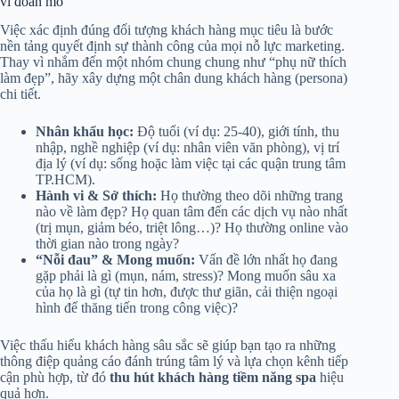
vì đoán mò
Việc xác định đúng đối tượng khách hàng mục tiêu là bước
nền tảng quyết định sự thành công của mọi nỗ lực marketing.
Thay vì nhắm đến một nhóm chung chung như “phụ nữ thích
làm đẹp”, hãy xây dựng một chân dung khách hàng (persona)
chi tiết.
Nhân khẩu học:
Độ tuổi (ví dụ: 25-40), giới tính, thu
nhập, nghề nghiệp (ví dụ: nhân viên văn phòng), vị trí
địa lý (ví dụ: sống hoặc làm việc tại các quận trung tâm
TP.HCM).
Hành vi & Sở thích:
Họ thường theo dõi những trang
nào về làm đẹp? Họ quan tâm đến các dịch vụ nào nhất
(trị mụn, giảm béo, triệt lông…)? Họ thường online vào
thời gian nào trong ngày?
“Nỗi đau” & Mong muốn:
Vấn đề lớn nhất họ đang
gặp phải là gì (mụn, nám, stress)? Mong muốn sâu xa
của họ là gì (tự tin hơn, được thư giãn, cải thiện ngoại
hình để thăng tiến trong công việc)?
Việc thấu hiểu khách hàng sâu sắc sẽ giúp bạn tạo ra những
thông điệp quảng cáo đánh trúng tâm lý và lựa chọn kênh tiếp
cận phù hợp, từ đó
thu hút khách hàng tiềm năng spa
hiệu
quả hơn.