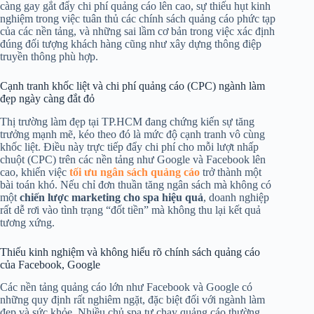
càng gay gắt đẩy chi phí quảng cáo lên cao, sự thiếu hụt kinh
nghiệm trong việc tuân thủ các chính sách quảng cáo phức tạp
của các nền tảng, và những sai lầm cơ bản trong việc xác định
đúng đối tượng khách hàng cũng như xây dựng thông điệp
truyền thông phù hợp.
Cạnh tranh khốc liệt và chi phí quảng cáo (CPC) ngành làm
đẹp ngày càng đắt đỏ
Thị trường làm đẹp tại TP.HCM đang chứng kiến sự tăng
trưởng mạnh mẽ, kéo theo đó là mức độ cạnh tranh vô cùng
khốc liệt. Điều này trực tiếp đẩy chi phí cho mỗi lượt nhấp
chuột (CPC) trên các nền tảng như Google và Facebook lên
cao, khiến việc
tối ưu ngân sách quảng cáo
trở thành một
bài toán khó. Nếu chỉ đơn thuần tăng ngân sách mà không có
một
chiến lược marketing cho spa hiệu quả
, doanh nghiệp
rất dễ rơi vào tình trạng “đốt tiền” mà không thu lại kết quả
tương xứng.
Thiếu kinh nghiệm và không hiểu rõ chính sách quảng cáo
của Facebook, Google
Các nền tảng quảng cáo lớn như Facebook và Google có
những quy định rất nghiêm ngặt, đặc biệt đối với ngành làm
đẹp và sức khỏe. Nhiều chủ spa tự chạy quảng cáo thường