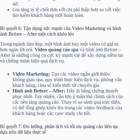
dở.
Gia tăng tỷ lệ chốt đơn với chi phí thấp hơn so với việc
tìm kiếm khách hàng mới hoàn toàn.
Bí quyết 6: Tận dụng sức mạnh của Video Marketing và hình
ảnh Before – After một cách khéo léo
Trong ngành làm đẹp, một hình ảnh hay một video có giá trị
hơn ngàn lời nói.
Video quảng cáo spa
và hình ảnh Before –
After là những công cụ cực kỳ mạnh mẽ để xây dựng niềm tin
và chứng minh hiệu quả dịch vụ.
Video Marketing:
Tạo các video ngắn giới thiệu
không gian spa, quy trình thực hiện dịch vụ, phỏng vấn
khách hàng, chia sẻ kiến thức từ chuyên gia.
Hình ảnh Before – After:
Đây là bằng chứng thuyết
phục nhất. Tuy nhiên, cần lưu ý tuân thủ chính sách của
các nền tảng quảng cáo. Thay vì so sánh quá trực diện,
có thể lồng ghép khéo léo trong các video feedback của
khách hàng hoặc các case study chi tiết.
Bí quyết 7: Đo lường, phân tích và tối ưu quảng cáo liên tục
dựa trên dữ liệu thực tế