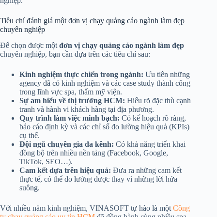
nghiệp.
Tiêu chí đánh giá một đơn vị chạy quảng cáo ngành làm đẹp
chuyên nghiệp
Để chọn được một
đơn vị chạy quảng cáo ngành làm đẹp
chuyên nghiệp, bạn cần dựa trên các tiêu chí sau:
Kinh nghiệm thực chiến trong ngành:
Ưu tiên những
agency đã có kinh nghiệm và các case study thành công
trong lĩnh vực spa, thẩm mỹ viện.
Sự am hiểu về thị trường HCM:
Hiểu rõ đặc thù cạnh
tranh và hành vi khách hàng tại địa phương.
Quy trình làm việc minh bạch:
Có kế hoạch rõ ràng,
báo cáo định kỳ và các chỉ số đo lường hiệu quả (KPIs)
cụ thể.
Đội ngũ chuyên gia đa kênh:
Có khả năng triển khai
đồng bộ trên nhiều nền tảng (Facebook, Google,
TikTok, SEO…).
Cam kết dựa trên hiệu quả:
Đưa ra những cam kết
thực tế, có thể đo lường được thay vì những lời hứa
suông.
Với nhiều năm kinh nghiệm, VINASOFT tự hào là một
Công
ty chạy quảng cáo uy tín HCM
đã đồng hành cùng nhiều spa,