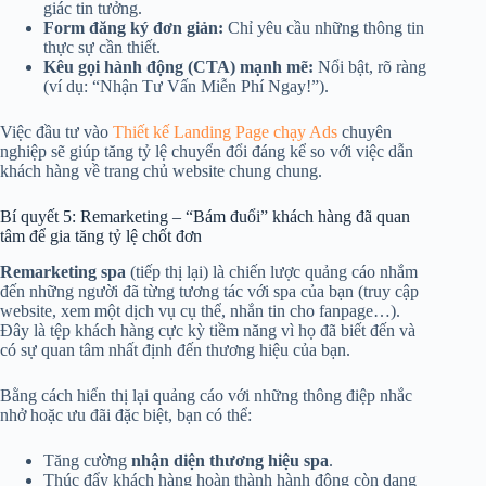
giác tin tưởng.
Form đăng ký đơn giản:
Chỉ yêu cầu những thông tin
thực sự cần thiết.
Kêu gọi hành động (CTA) mạnh mẽ:
Nổi bật, rõ ràng
(ví dụ: “Nhận Tư Vấn Miễn Phí Ngay!”).
Việc đầu tư vào
Thiết kế Landing Page chạy Ads
chuyên
nghiệp sẽ giúp tăng tỷ lệ chuyển đổi đáng kể so với việc dẫn
khách hàng về trang chủ website chung chung.
Bí quyết 5: Remarketing – “Bám đuổi” khách hàng đã quan
tâm để gia tăng tỷ lệ chốt đơn
Remarketing spa
(tiếp thị lại) là chiến lược quảng cáo nhắm
đến những người đã từng tương tác với spa của bạn (truy cập
website, xem một dịch vụ cụ thể, nhắn tin cho fanpage…).
Đây là tệp khách hàng cực kỳ tiềm năng vì họ đã biết đến và
có sự quan tâm nhất định đến thương hiệu của bạn.
Bằng cách hiển thị lại quảng cáo với những thông điệp nhắc
nhở hoặc ưu đãi đặc biệt, bạn có thể:
Tăng cường
nhận diện thương hiệu spa
.
Thúc đẩy khách hàng hoàn thành hành động còn dang