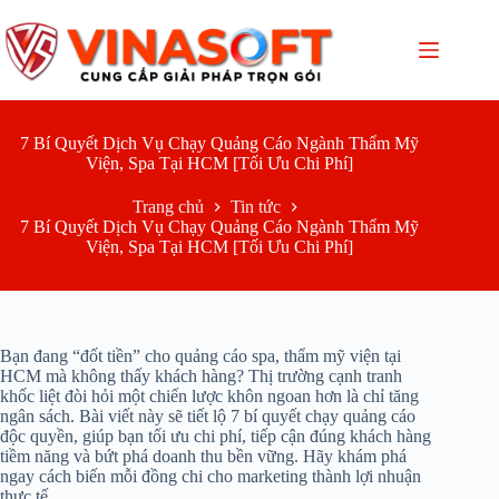
Chuyển
đến
phần
nội
dung
7 Bí Quyết Dịch Vụ Chạy Quảng Cáo Ngành Thẩm Mỹ
Viện, Spa Tại HCM [Tối Ưu Chi Phí]
Trang chủ
Tin tức
7 Bí Quyết Dịch Vụ Chạy Quảng Cáo Ngành Thẩm Mỹ
Viện, Spa Tại HCM [Tối Ưu Chi Phí]
Bạn đang “đốt tiền” cho quảng cáo spa, thẩm mỹ viện tại
HCM mà không thấy khách hàng? Thị trường cạnh tranh
khốc liệt đòi hỏi một chiến lược khôn ngoan hơn là chỉ tăng
ngân sách. Bài viết này sẽ tiết lộ 7 bí quyết chạy quảng cáo
độc quyền, giúp bạn tối ưu chi phí, tiếp cận đúng khách hàng
tiềm năng và bứt phá doanh thu bền vững. Hãy khám phá
ngay cách biến mỗi đồng chi cho marketing thành lợi nhuận
thực tế.