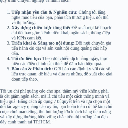
quy trình chuyên nghiệp và minh bạch:
Tiếp nhận yêu cầu & Nghiên cứu:
Chúng tôi lắng
nghe mục tiêu của bạn, phân tích thương hiệu, đối thủ
và thị trường.
Xây dựng chiến lược tổng thể:
Đề xuất một kế hoạch
chi tiết bao gồm kênh triển khai, ngân sách, thông điệp
và KPIs cam kết.
Triển khai & Sáng tạo nội dung:
Đội ngũ chuyên gia
tiến hành cài đặt và sản xuất nội dung quảng cáo hấp
dẫn.
Tối ưu liên tục:
Theo dõi chiến dịch hàng ngày, thực
hiện các điều chỉnh cần thiết để đảm bảo hiệu quả.
Báo cáo & Phân tích:
Gửi báo cáo định kỳ với các số
liệu trực quan, dễ hiểu và đưa ra những đề xuất cho giai
đoạn tiếp theo.
Tối ưu chi phí quảng cáo cho spa, thẩm mỹ viện không phải
là cắt giảm ngân sách, mà là chi tiêu một cách thông minh và
hiệu quả. Bằng cách áp dụng 7 bí quyết trên và lựa chọn một
đối tác agency quảng cáo uy tín, bạn hoàn toàn có thể làm chủ
cuộc chơi marketing, thu hút lượng lớn khách hàng tiềm năng
và xây dựng thương hiệu vững chắc trên thị trường làm đẹp
đầy cạnh tranh tại TP.HCM.