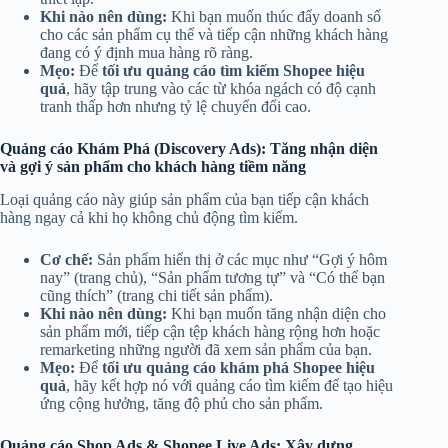
Khi nào nên dùng:
Khi bạn muốn thúc đẩy doanh số
cho các sản phẩm cụ thể và tiếp cận những khách hàng
đang có ý định mua hàng rõ ràng.
Mẹo:
Để
tối ưu quảng cáo tìm kiếm Shopee hiệu
quả
, hãy tập trung vào các từ khóa ngách có độ cạnh
tranh thấp hơn nhưng tỷ lệ chuyển đổi cao.
Quảng cáo Khám Phá (Discovery Ads): Tăng nhận diện
và gợi ý sản phẩm cho khách hàng tiềm năng
Loại quảng cáo này giúp sản phẩm của bạn tiếp cận khách
hàng ngay cả khi họ không chủ động tìm kiếm.
Cơ chế:
Sản phẩm hiển thị ở các mục như “Gợi ý hôm
nay” (trang chủ), “Sản phẩm tương tự” và “Có thể bạn
cũng thích” (trang chi tiết sản phẩm).
Khi nào nên dùng:
Khi bạn muốn tăng nhận diện cho
sản phẩm mới, tiếp cận tệp khách hàng rộng hơn hoặc
remarketing những người đã xem sản phẩm của bạn.
Mẹo:
Để
tối ưu quảng cáo khám phá Shopee hiệu
quả
, hãy kết hợp nó với quảng cáo tìm kiếm để tạo hiệu
ứng cộng hưởng, tăng độ phủ cho sản phẩm.
Quảng cáo Shop Ads & Shopee Live Ads: Xây dựng