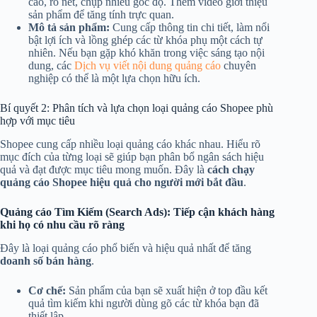
cao, rõ nét, chụp nhiều góc độ. Thêm video giới thiệu
sản phẩm để tăng tính trực quan.
Mô tả sản phẩm:
Cung cấp thông tin chi tiết, làm nổi
bật lợi ích và lồng ghép các từ khóa phụ một cách tự
nhiên. Nếu bạn gặp khó khăn trong việc sáng tạo nội
dung, các
Dịch vụ viết nội dung quảng cáo
chuyên
nghiệp có thể là một lựa chọn hữu ích.
Bí quyết 2: Phân tích và lựa chọn loại quảng cáo Shopee phù
hợp với mục tiêu
Shopee cung cấp nhiều loại quảng cáo khác nhau. Hiểu rõ
mục đích của từng loại sẽ giúp bạn phân bổ ngân sách hiệu
quả và đạt được mục tiêu mong muốn. Đây là
cách chạy
quảng cáo Shopee hiệu quả cho người mới bắt đầu
.
Quảng cáo Tìm Kiếm (Search Ads): Tiếp cận khách hàng
khi họ có nhu cầu rõ ràng
Đây là loại quảng cáo phổ biến và hiệu quả nhất để tăng
doanh số bán hàng
.
Cơ chế:
Sản phẩm của bạn sẽ xuất hiện ở top đầu kết
quả tìm kiếm khi người dùng gõ các từ khóa bạn đã
thiết lập.