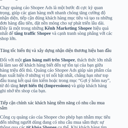
Chạy quảng cáo Shopee Ads là một bước đi cực kỳ quan
trọng, giúp các gian hàng mới nhanh chóng tăng cường độ
nhận diện, tiếp cận đúng khách hàng mục tiêu và tạo ra những
đơn hàng đầu tiên, đặt nền móng cho sự phát triển lâu dài.
Đây là một trong những
Kênh Marketing Shopee
hiệu quả
nhất để
tăng traffic Shopee
và cạnh tranh sòng phẳng với các
shop lớn.
Tăng tốc hiển thị và xây dựng nhận diện thương hiệu ban đầu
Đối với một
gian hàng mới trên Shopee
, thách thức lớn nhất
là làm sao để khách hàng biết đến sự tồn tại của bạn giữa
hàng triệu đối thủ. Quảng cáo Shopee Ads giúp sản phẩm của
bạn xuất hiện ở những vị trí nổi bật nhất, chẳng hạn như top
đầu trang kết quả tìm kiếm hoặc trong mục “Gợi ý hôm nay”,
từ đó tăng
lượt hiển thị (Impressions)
và giúp khách hàng
ghi nhớ tên shop của bạn.
Tiếp cận chính xác khách hàng tiềm năng có nhu cầu mua
sắm
Công cụ quảng cáo của Shopee cho phép bạn nhắm mục tiêu
đến những người dùng đang có nhu cầu mua sắm thực sự
thông qua các
từ khóa Shopee
cụ thể. Khi khách hàng tìm