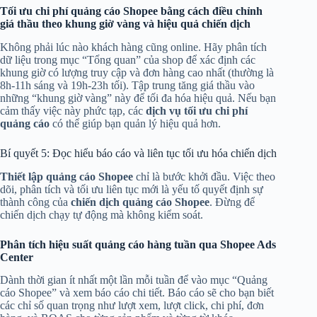
Tối ưu chi phí quảng cáo Shopee bằng cách điều chỉnh
giá thầu theo khung giờ vàng và hiệu quả chiến dịch
Không phải lúc nào khách hàng cũng online. Hãy phân tích
dữ liệu trong mục “Tổng quan” của shop để xác định các
khung giờ có lượng truy cập và đơn hàng cao nhất (thường là
8h-11h sáng và 19h-23h tối). Tập trung tăng giá thầu vào
những “khung giờ vàng” này để tối đa hóa hiệu quả. Nếu bạn
cảm thấy việc này phức tạp, các
dịch vụ tối ưu chi phí
quảng cáo
có thể giúp bạn quản lý hiệu quả hơn.
Bí quyết 5: Đọc hiểu báo cáo và liên tục tối ưu hóa chiến dịch
Thiết lập quảng cáo Shopee
chỉ là bước khởi đầu. Việc theo
dõi, phân tích và tối ưu liên tục mới là yếu tố quyết định sự
thành công của
chiến dịch quảng cáo Shopee
. Đừng để
chiến dịch chạy tự động mà không kiểm soát.
Phân tích hiệu suất quảng cáo hàng tuần qua Shopee Ads
Center
Dành thời gian ít nhất một lần mỗi tuần để vào mục “Quảng
cáo Shopee” và xem báo cáo chi tiết. Báo cáo sẽ cho bạn biết
các chỉ số quan trọng như lượt xem, lượt click, chi phí, đơn