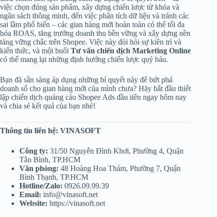
việc chọn đúng sản phẩm, xây dựng chiến lược từ khóa và
ngân sách thông minh, đến việc phân tích dữ liệu và tránh các
sai lầm phổ biến – các gian hàng mới hoàn toàn có thể tối đa
hóa ROAS, tăng trưởng doanh thu bền vững và xây dựng nền
tảng vững chắc trên Shopee. Việc này đòi hỏi sự kiên trì và
kiến thức, và một buổi
Tư vấn chiến dịch Marketing Online
có thể mang lại những định hướng chiến lược quý báu.
Bạn đã sẵn sàng áp dụng những bí quyết này để bứt phá
doanh số cho gian hàng mới của mình chưa? Hãy bắt đầu thiết
lập chiến dịch quảng cáo Shopee Ads đầu tiên ngay hôm nay
và chia sẻ kết quả của bạn nhé!
Thông tin liên hệ: VINASOFT
Công ty:
31/50 Nguyễn Đình Khơi, Phường 4, Quận
Tân Bình, TP.HCM
Văn phòng:
48 Hoàng Hoa Thám, Phường 7, Quận
Bình Thạnh, TP.HCM
Hotline/Zalo:
0926.09.99.39
Email:
info@vinasoft.net
Website:
https://vinasoft.net