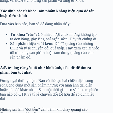
hàng, và ROAS cho từng sản phẩm và từng từ khóa.
Xác định các từ khóa, sản phẩm không hiệu quả để tắt
hoặc điều chỉnh
Dựa vào báo cáo, bạn sẽ dễ dàng nhận thấy:
Từ khóa “rác”:
Có nhiều lượt click nhưng không tạo
ra đơn hàng, gây lãng phí ngân sách. Hãy tắt chúng đi.
Sản phẩm hiệu suất kém:
Dù đã quảng cáo nhưng
CTR và tỷ lệ chuyển đổi quá thấp. Hãy xem xét lại việc
tối ưu trang sản phẩm hoặc tạm dừng quảng cáo cho
sản phẩm đó.
A/B testing các yếu tố như hình ảnh, tiêu đề để tìm ra
phiên bản tốt nhất
Đừng ngại thử nghiệm. Bạn có thể tạo hai chiến dịch song
song cho cùng một sản phẩm nhưng với hình ảnh đại diện
hoặc tiêu đề khác nhau. Sau một thời gian, so sánh xem phiên
bản nào có CTR và tỷ lệ chuyển đổi tốt hơn để áp dụng lâu
dài.
Những sai lầm “đốt tiền” cần tránh khi chạy quảng cáo