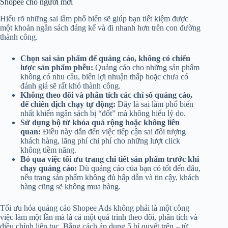
Shopee cho người mới
Hiểu rõ những sai lầm phổ biến sẽ giúp bạn tiết kiệm được
một khoản ngân sách đáng kể và đi nhanh hơn trên con đường
thành công.
Chọn sai sản phẩm để quảng cáo, không có chiến
lược sản phẩm phễu:
Quảng cáo cho những sản phẩm
không có nhu cầu, biên lợi nhuận thấp hoặc chưa có
đánh giá sẽ rất khó thành công.
Không theo dõi và phân tích các chỉ số quảng cáo,
để chiến dịch chạy tự động:
Đây là sai lầm phổ biến
nhất khiến ngân sách bị “đốt” mà không hiểu lý do.
Sử dụng bộ từ khóa quá rộng hoặc không liên
quan:
Điều này dẫn đến việc tiếp cận sai đối tượng
khách hàng, lãng phí chi phí cho những lượt click
không tiềm năng.
Bỏ qua việc tối ưu trang chi tiết sản phẩm trước khi
chạy quảng cáo:
Dù quảng cáo của bạn có tốt đến đâu,
nếu trang sản phẩm không đủ hấp dẫn và tin cậy, khách
hàng cũng sẽ không mua hàng.
Tối ưu hóa quảng cáo Shopee Ads không phải là một công
việc làm một lần mà là cả một quá trình theo dõi, phân tích và
điều chỉnh liên tục. Bằng cách áp dụng 5 bí quyết trên – từ