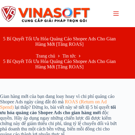
Chuyển
đến
phần
nội
dung
5 Bí Quyết Tối Ưu Hóa Quảng Cáo Shopee Ads Cho Gian
Hàng Mới [Tăng ROAS]
Trang chủ
Tin tức
5 Bí Quyết Tối Ưu Hóa Quảng Cáo Shopee Ads Cho Gian
Hàng Mới [Tăng ROAS]
Gian hàng mới của bạn đang loay hoay vì chi phí quảng cáo
Shopee Ads ngày càng đắt đỏ mà
ROAS (Return on Ad
Spend)
lại thấp? Đừng lo, bài viết này sẽ tiết lộ 5 bí quyết
tối
ưu hóa quảng cáo Shopee Ads cho gian hàng mới
độc
quyền. Hãy áp dụng ngay những chiến lược đã được kiểm
chứng này để giảm thiểu chi phí, tăng tỷ lệ chuyển đổi và bứt
phá doanh thu một cách bền vững, biến mỗi đồng chi cho
quảng cáo thành lợi nhuận thực tế.