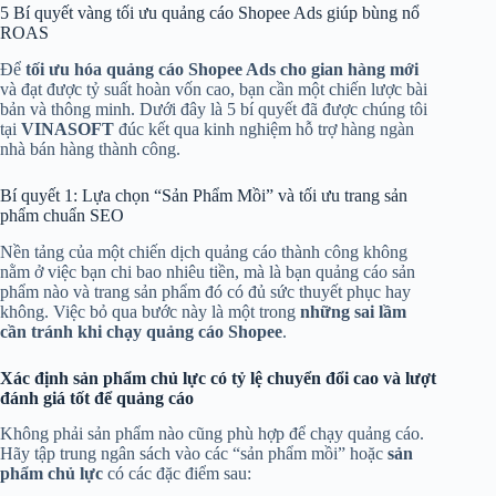
5 Bí quyết vàng tối ưu quảng cáo Shopee Ads giúp bùng nổ
ROAS
Để
tối ưu hóa quảng cáo Shopee Ads cho gian hàng mới
và đạt được tỷ suất hoàn vốn cao, bạn cần một chiến lược bài
bản và thông minh. Dưới đây là 5 bí quyết đã được chúng tôi
tại
VINASOFT
đúc kết qua kinh nghiệm hỗ trợ hàng ngàn
nhà bán hàng thành công.
Bí quyết 1: Lựa chọn “Sản Phẩm Mồi” và tối ưu trang sản
phẩm chuẩn SEO
Nền tảng của một chiến dịch quảng cáo thành công không
nằm ở việc bạn chi bao nhiêu tiền, mà là bạn quảng cáo sản
phẩm nào và trang sản phẩm đó có đủ sức thuyết phục hay
không. Việc bỏ qua bước này là một trong
những sai lầm
cần tránh khi chạy quảng cáo Shopee
.
Xác định sản phẩm chủ lực có tỷ lệ chuyển đổi cao và lượt
đánh giá tốt để quảng cáo
Không phải sản phẩm nào cũng phù hợp để chạy quảng cáo.
Hãy tập trung ngân sách vào các “sản phẩm mồi” hoặc
sản
phẩm chủ lực
có các đặc điểm sau: