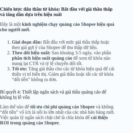
Chiến lược đấu thầu từ khóa: Bắt đầu với giá thầu thấp
và tăng dần dựa trên hiệu suất
Đây là một
kinh nghiệm chạy quảng cáo Shopee hiệu quả
cho người mới
.
Giai đoạn đầu:
Bắt đầu với mức giá thầu thấp hoặc
theo giá gợi ý của Shopee để thu thập dữ liệu.
Theo dõi hiệu suất:
Sau khoảng 3-5 ngày, vào phần
phân tích hiệu suất quảng cáo
để xem từ khóa nào
mang lại CTR và tỷ lệ chuyển đổi tốt.
Tối ưu:
Tăng giá thầu cho các từ khóa hiệu quả để cải
thiện vị trí hiển thị. Giảm giá thầu hoặc tắt các từ khóa
“đốt tiền” không ra đơn.
Bí quyết 4: Thiết lập ngân sách và giá thầu quảng cáo để
không bị lỗ vốn
Làm thế nào để
tối ưu chi phí quảng cáo Shopee
và không
“đốt tiền” vô ích là nỗi lo lớn nhất của các nhà bán hàng mới.
Việc quản lý ngân sách chặt chẽ là chìa khóa để
cải thiện
ROI trong quảng cáo Shopee
.