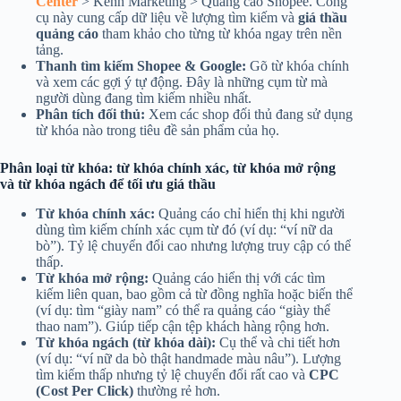
Center
> Kênh Marketing > Quảng cáo Shopee. Công
cụ này cung cấp dữ liệu về lượng tìm kiếm và
giá thầu
quảng cáo
tham khảo cho từng từ khóa ngay trên nền
tảng.
Thanh tìm kiếm Shopee & Google:
Gõ từ khóa chính
và xem các gợi ý tự động. Đây là những cụm từ mà
người dùng đang tìm kiếm nhiều nhất.
Phân tích đối thủ:
Xem các shop đối thủ đang sử dụng
từ khóa nào trong tiêu đề sản phẩm của họ.
Phân loại từ khóa: từ khóa chính xác, từ khóa mở rộng
và từ khóa ngách để tối ưu giá thầu
Từ khóa chính xác:
Quảng cáo chỉ hiển thị khi người
dùng tìm kiếm chính xác cụm từ đó (ví dụ: “ví nữ da
bò”). Tỷ lệ chuyển đổi cao nhưng lượng truy cập có thể
thấp.
Từ khóa mở rộng:
Quảng cáo hiển thị với các tìm
kiếm liên quan, bao gồm cả từ đồng nghĩa hoặc biến thể
(ví dụ: tìm “giày nam” có thể ra quảng cáo “giày thể
thao nam”). Giúp tiếp cận tệp khách hàng rộng hơn.
Từ khóa ngách (từ khóa dài):
Cụ thể và chi tiết hơn
(ví dụ: “ví nữ da bò thật handmade màu nâu”). Lượng
tìm kiếm thấp nhưng tỷ lệ chuyển đổi rất cao và
CPC
(Cost Per Click)
thường rẻ hơn.