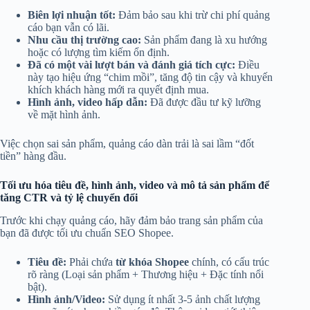
Biên lợi nhuận tốt:
Đảm bảo sau khi trừ chi phí quảng
cáo bạn vẫn có lãi.
Nhu cầu thị trường cao:
Sản phẩm đang là xu hướng
hoặc có lượng tìm kiếm ổn định.
Đã có một vài lượt bán và đánh giá tích cực:
Điều
này tạo hiệu ứng “chim mồi”, tăng độ tin cậy và khuyến
khích khách hàng mới ra quyết định mua.
Hình ảnh, video hấp dẫn:
Đã được đầu tư kỹ lưỡng
về mặt hình ảnh.
Việc chọn sai sản phẩm, quảng cáo dàn trải là sai lầm “đốt
tiền” hàng đầu.
Tối ưu hóa tiêu đề, hình ảnh, video và mô tả sản phẩm để
tăng CTR và tỷ lệ chuyển đổi
Trước khi chạy quảng cáo, hãy đảm bảo trang sản phẩm của
bạn đã được tối ưu chuẩn SEO Shopee.
Tiêu đề:
Phải chứa
từ khóa Shopee
chính, có cấu trúc
rõ ràng (Loại sản phẩm + Thương hiệu + Đặc tính nổi
bật).
Hình ảnh/Video:
Sử dụng ít nhất 3-5 ảnh chất lượng