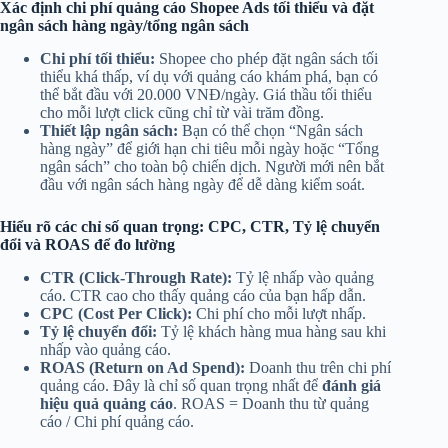
Xác định chi phí quảng cáo Shopee Ads tối thiểu và đặt
ngân sách hàng ngày/tổng ngân sách
Chi phí tối thiểu:
Shopee cho phép đặt ngân sách tối
thiểu khá thấp, ví dụ với quảng cáo khám phá, bạn có
thể bắt đầu với 20.000 VNĐ/ngày. Giá thầu tối thiểu
cho mỗi lượt click cũng chỉ từ vài trăm đồng.
Thiết lập ngân sách:
Bạn có thể chọn “Ngân sách
hàng ngày” để giới hạn chi tiêu mỗi ngày hoặc “Tổng
ngân sách” cho toàn bộ chiến dịch. Người mới nên bắt
đầu với ngân sách hàng ngày để dễ dàng kiểm soát.
Hiểu rõ các chỉ số quan trọng: CPC, CTR, Tỷ lệ chuyển
đổi và ROAS để đo lường
CTR (Click-Through Rate):
Tỷ lệ nhấp vào quảng
cáo. CTR cao cho thấy quảng cáo của bạn hấp dẫn.
CPC (Cost Per Click):
Chi phí cho mỗi lượt nhấp.
Tỷ lệ chuyển đổi:
Tỷ lệ khách hàng mua hàng sau khi
nhấp vào quảng cáo.
ROAS (Return on Ad Spend):
Doanh thu trên chi phí
quảng cáo. Đây là chỉ số quan trọng nhất để
đánh giá
hiệu quả quảng cáo
. ROAS = Doanh thu từ quảng
cáo / Chi phí quảng cáo.