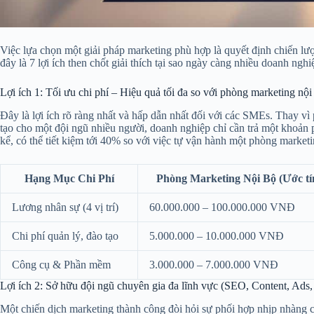
Việc lựa chọn một giải pháp marketing phù hợp là quyết định chiến lư
đây là 7 lợi ích then chốt giải thích tại sao ngày càng nhiều doanh n
Lợi ích 1: Tối ưu chi phí – Hiệu quả tối đa so với phòng marketing nội
Đây là lợi ích rõ ràng nhất và hấp dẫn nhất đối với các SMEs. Thay vì 
tạo cho một đội ngũ nhiều người, doanh nghiệp chỉ cần trả một khoản
kể, có thể tiết kiệm tới 40% so với việc tự vận hành một phòng marketi
Hạng Mục Chi Phí
Phòng Marketing Nội Bộ (Ước tí
Lương nhân sự (4 vị trí)
60.000.000 – 100.000.000 VNĐ
Chi phí quản lý, đào tạo
5.000.000 – 10.000.000 VNĐ
Công cụ & Phần mềm
3.000.000 – 7.000.000 VNĐ
Lợi ích 2: Sở hữu đội ngũ chuyên gia đa lĩnh vực (SEO, Content, Ads,
Một chiến dịch marketing thành công đòi hỏi sự phối hợp nhịp nhàng