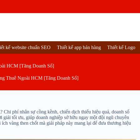
iết kế website chuẩn SEO
Thiết kế app bán hàng
Thiết kế Logo
goài HCM [Tăng Doanh Số]
ting Thuê Ngoài HCM [Tăng Doanh Số]
 Chi phí nhân sự cồng kềnh, chiến dịch thiếu hiệu quả, doanh số
ời giải tối ưu, giúp doanh nghiệp sở hữu ngay một đội ngũ chuyên
ợi ích vàng then chốt mà giải pháp này mang lại để đưa thương hiệu