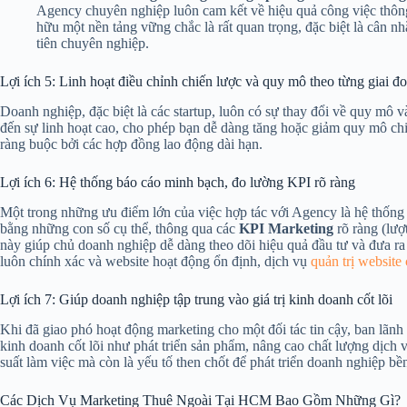
Agency chuyên nghiệp luôn cam kết về hiệu quả công việc thông 
hữu một nền tảng vững chắc là rất quan trọng, đặc biệt là cân n
tiên chuyên nghiệp.
Lợi ích 5: Linh hoạt điều chỉnh chiến lược và quy mô theo từng giai đo
Doanh nghiệp, đặc biệt là các startup, luôn có sự thay đổi về quy mô 
đến sự linh hoạt cao, cho phép bạn dễ dàng tăng hoặc giảm quy mô chi
ràng buộc bởi các hợp đồng lao động dài hạn.
Lợi ích 6: Hệ thống báo cáo minh bạch, đo lường KPI rõ ràng
Một trong những ưu điểm lớn của việc hợp tác với Agency là hệ thốn
bằng những con số cụ thể, thông qua các
KPI Marketing
rõ ràng (lượ
này giúp chủ doanh nghiệp dễ dàng theo dõi hiệu quả đầu tư và đưa r
luôn chính xác và website hoạt động ổn định, dịch vụ
quản trị website
Lợi ích 7: Giúp doanh nghiệp tập trung vào giá trị kinh doanh cốt lõi
Khi đã giao phó hoạt động marketing cho một đối tác tin cậy, ban lãnh
kinh doanh cốt lõi như phát triển sản phẩm, nâng cao chất lượng dịch
suất làm việc mà còn là yếu tố then chốt để phát triển doanh nghiệp bề
Các Dịch Vụ Marketing Thuê Ngoài Tại HCM Bao Gồm Những Gì?