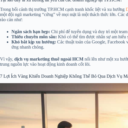
Trong bối cảnh thị trường TP.HCM cạnh tranh khốc liệt và xu hướng
D
một đội ngũ marketing “cứng” về mọi mặt là một thách thức lớn. Các 
rào cản như:
Ngân sách hạn hẹp:
Chi phí để tuyển dụng và duy trì một team 
Thiếu chuyên môn sâu:
Khó có thể tìm được nhân sự am hiểu s
Khó bắt kịp xu hướng:
Các thuật toán của Google, Facebook và 
ứng nhanh chóng.
Vì vậy,
dịch vụ marketing thuê ngoài HCM
nổi lên như một xu hướng
trung nguồn lực vào hoạt động kinh doanh cốt lõi.
7 Lợi Ích Vàng Khiến Doanh Nghiệp Không Thể Bỏ Qua Dịch Vụ M