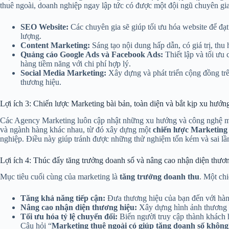
thuê ngoài, doanh nghiệp ngay lập tức có được một đội ngũ chuyên gia
SEO Website:
Các chuyên gia sẽ giúp tối ưu hóa website để đạt
lượng.
Content Marketing:
Sáng tạo nội dung hấp dẫn, có giá trị, thu
Quảng cáo Google Ads và Facebook Ads:
Thiết lập và tối ưu 
hàng tiềm năng với chi phí hợp lý.
Social Media Marketing:
Xây dựng và phát triển cộng đồng trê
thương hiệu.
Lợi ích 3: Chiến lược Marketing bài bản, toàn diện và bắt kịp xu hướn
Các Agency Marketing luôn cập nhật những xu hướng và công nghệ mớ
và ngành hàng khác nhau, từ đó xây dựng một
chiến lược Marketing
nghiệp. Điều này giúp tránh được những thử nghiệm tốn kém và sai lầ
Lợi ích 4: Thúc đẩy tăng trưởng doanh số và nâng cao nhận diện thươ
Mục tiêu cuối cùng của marketing là
tăng trưởng doanh thu
. Một ch
Tăng khả năng tiếp cận:
Đưa thương hiệu của bạn đến với hàn
Nâng cao nhận diện thương hiệu:
Xây dựng hình ảnh thương hi
Tối ưu hóa tỷ lệ chuyển đổi:
Biến người truy cập thành khách 
Câu hỏi “
Marketing thuê ngoài có giúp tăng doanh số không