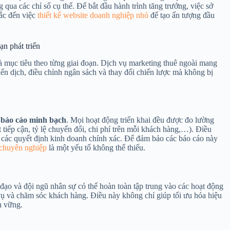
qua các chỉ số cụ thể. Để bắt đầu hành trình tăng trưởng, việc sở
hắc đến việc
thiết kế website doanh nghiệp nhỏ
để tạo ấn tượng đầu
ạn phát triển
và mục tiêu theo từng giai đoạn. Dịch vụ marketing thuê ngoài mang
ến dịch, điều chỉnh ngân sách và thay đổi chiến lược mà không bị
g
báo cáo minh bạch
. Mọi hoạt động triển khai đều được đo lường
t tiếp cận, tỷ lệ chuyển đổi, chi phí trên mỗi khách hàng,…). Điều
a các quyết định kinh doanh chính xác. Để đảm bảo các báo cáo này
 chuyên nghiệp
là một yếu tố không thể thiếu.
 đạo và đội ngũ nhân sự có thể hoàn toàn tập trung vào các hoạt động
 vụ và chăm sóc khách hàng. Điều này không chỉ giúp tối ưu hóa hiệu
n vững.