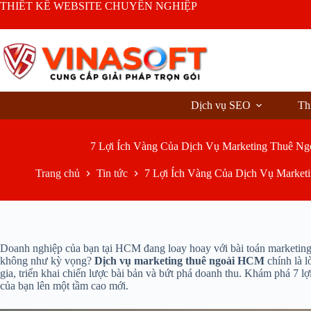
Chuyển
THIẾT KẾ WEBSITE CHUYÊN NGHIỆP
đến
phần
nội
dung
Dịch vụ SEO
Th
7 Lợi Ích Vàng Của Dịch Vụ Marketing Thuê N
Trang chủ
Tin tức
7 Lợi Ích Vàng Của Dịch Vụ Marke
Doanh nghiệp của bạn tại HCM đang loay hoay với bài toán marketing?
không như kỳ vọng?
Dịch vụ marketing thuê ngoài HCM
chính là l
gia, triển khai chiến lược bài bản và bứt phá doanh thu. Khám phá 7 l
của bạn lên một tầm cao mới.