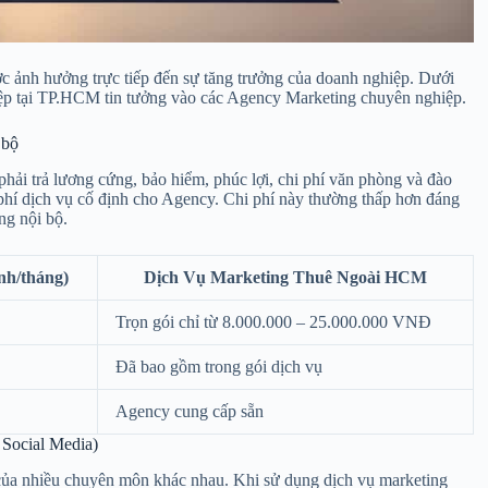
ợc ảnh hưởng trực tiếp đến sự tăng trưởng của doanh nghiệp. Dưới
ghiệp tại TP.HCM tin tưởng vào các Agency Marketing chuyên nghiệp.
 bộ
phải trả lương cứng, bảo hiểm, phúc lợi, chi phí văn phòng và đào
 phí dịch vụ cố định cho Agency. Chi phí này thường thấp hơn đáng
ng nội bộ.
nh/tháng)
Dịch Vụ Marketing Thuê Ngoài HCM
Trọn gói chỉ từ 8.000.000 – 25.000.000 VNĐ
Đã bao gồm trong gói dịch vụ
Agency cung cấp sẵn
 Social Media)
 của nhiều chuyên môn khác nhau. Khi sử dụng dịch vụ marketing