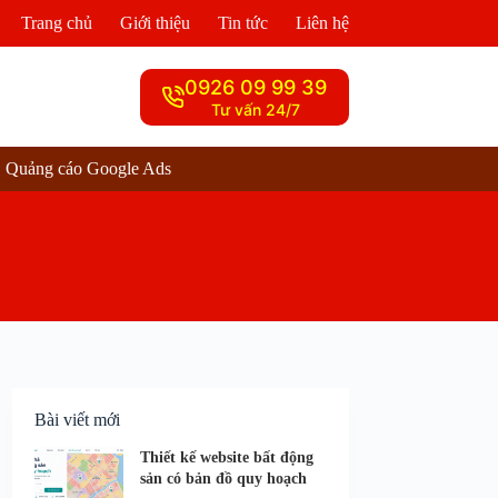
Trang chủ
Giới thiệu
Tin tức
Liên hệ
0926 09 99 39
Tư vấn 24/7
Quảng cáo Google Ads
Bài viết mới
Thiết kế website bất động
sản có bản đồ quy hoạch