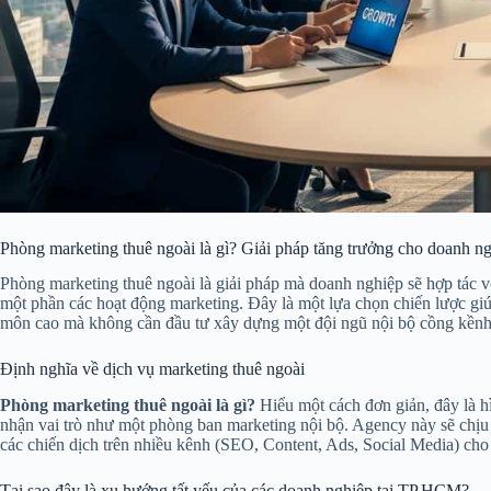
Phòng marketing thuê ngoài là gì? Giải pháp tăng trưởng cho doanh 
Phòng marketing thuê ngoài là giải pháp mà doanh nghiệp sẽ hợp tác 
một phần các hoạt động marketing. Đây là một lựa chọn chiến lược giú
môn cao mà không cần đầu tư xây dựng một đội ngũ nội bộ cồng kềnh
Định nghĩa về dịch vụ marketing thuê ngoài
Phòng marketing thuê ngoài là gì?
Hiểu một cách đơn giản, đây là h
nhận vai trò như một phòng ban marketing nội bộ. Agency này sẽ chịu t
các chiến dịch trên nhiều kênh (SEO, Content, Ads, Social Media) cho
Tại sao đây là xu hướng tất yếu của các doanh nghiệp tại TP.HCM?